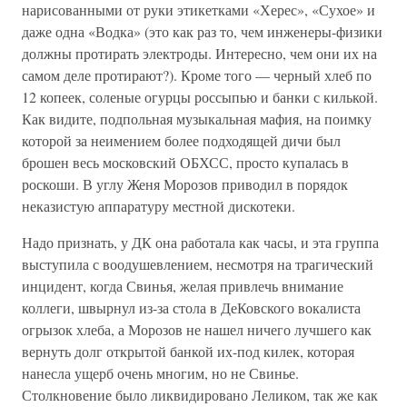
нарисованными от руки этикетками «Херес», «Сухое» и
даже одна «Водка» (это как раз то, чем инженеры-физики
должны протирать электроды. Интересно, чем они их на
самом деле протирают?). Кроме того — черный хлеб по
12 копеек, соленые огурцы россыпью и банки с килькой.
Как видите, подпольная музыкальная мафия, на поимку
которой за неимением более подходящей дичи был
брошен весь московский ОБХСС, просто купалась в
роскоши. В углу Женя Морозов приводил в порядок
неказистую аппаратуру местной дискотеки.
Надо признать, у ДК она работала как часы, и эта группа
выступила с воодушевлением, несмотря на трагический
инцидент, когда Свинья, желая привлечь внимание
коллеги, швырнул из-за стола в ДеКовского вокалиста
огрызок хлеба, а Морозов не нашел ничего лучшего как
вернуть долг открытой банкой их-под килек, которая
нанесла ущерб очень многим, но не Свинье.
Столкновение было ликвидировано Леликом, так же как