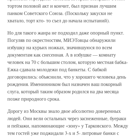
тортом половой акт и кончит, был признан лучшим
панком Советского Союза. (Поскольку закуски не
хватало, торт кто- то съел до начала испытаний).
Но для такого жанра не подходил даже опорный пункт.
Погуляв по окрестностям, МИЭТовцы обнаружили
избушку на курьих ножках, значившуюся по всем
документам как снесенная. А в избушке — комнату
человек на 70 с большим столом, которую местная бабка-
Ежка сдавала молодежи под банкеты. С бабкой
договорились: объяснили, что у хорошего человека день
рождения. Именинником был назначен ваш покорный
слуга, который таким образом родился на два месяца
позже природного срока.
Дорогу из Москвы знало двое абсолютно доверенных
людей. Они вели остальных через заснеженные, буераки
и пейзажи, напоминающие «зону» у Тарковского. Между
тем гостей уже поджидали 3-х и 5- литровые банки с