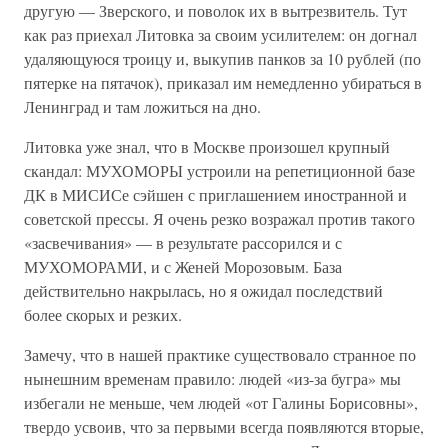
другую — Зверского, и поволок их в вытрезвитель. Тут
как раз приехал Литовка за своим усилителем: он догнал
удаляющуюся троицу и, выкупив панков за 10 рублей (по
пятерке на пятачок), приказал им немедленно убираться в
Ленинград и там ложиться на дно.
Литовка уже знал, что в Москве произошел крупный
скандал: МУХОМОРЫ устроили на репетиционной базе
ДК в МИСИСе сэйшен с приглашением иностранной и
советской прессы. Я очень резко возражал против такого
«засвечивания» — в результате рассорился и с
МУХОМОРАМИ, и с Женей Морозовым. База
действительно накрылась, но я ожидал последствий
более скорых и резких.
Замечу, что в нашей практике существовало странное по
нынешним временам правило: людей «из-за бугра» мы
избегали не меньше, чем людей «от Галины Борисовны»,
твердо усвоив, что за первыми всегда появляются вторые,