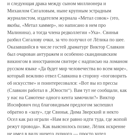
и следующая драка между сыном миллионера и
Михаилом Сигаловым, ныне крупным эстрадным
журналистом, издателем журнала «Метал совок» (это,
якобы, «Метал хаммер», но написано в нем про
Малинина), а тогда члена редколлегии «Уха». Свинья
разбил Сигалову очки, за что получил от Лёлика по шее.
Оказавшийся в числе гостей драматург Виктор Славкин
был очарован антуражем и особенно скандинавским
викингом в иностранном свитере с надписью на ломаном
русском языке «Да будет мир человечества во всем мире»,
который вежливо отвел Славкина в сторону «поговорить
об искусстве» и поинтересовался: «Вот вы из прессы
(Славкин работал в „Юности“). Вам тут не сообщали, как
у нас на Самотеке одного кента замочили?» Виктор
Иосифович под благовидным предлогом заспешил
обратно в «залу», где Свинья, Дима Зверский и некто
Осел как раз играли «Нам все равно идти туда, где жопой
режут провода». Как выяснилось позже, Лёлик искренне
не имел в виду ничего дурного — просто хотел