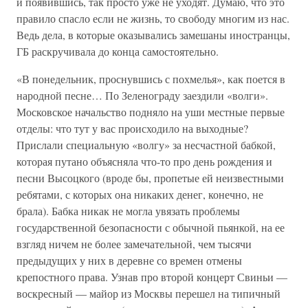
и появившись, так просто уже не уходят. Думаю, что это
правило спасло если не жизнь, то свободу многим из нас.
Ведь дела, в которые оказывались замешаны иностранцы,
ГБ раскручивала до конца самостоятельно.
«В понедельник, проснувшись с похмелья», как поется в
народной песне… По Зеленограду заездили «волги».
Московское начальство подняло на уши местные первые
отделы: что тут у вас происходило на выходные?
Прислали специальную «волгу» за несчастной бабкой,
которая путано объясняла что-то про день рождения и
песни Высоцкого (вроде бы, пропетые ей неизвестными
ребятами, с которых она никаких денег, конечно, не
брала). Бабка никак не могла увязать проблемы
государственной безопасности с обычной пьянкой, на ее
взгляд ничем не более замечательной, чем тысячи
предыдущих у них в деревне со времен отмены
крепостного права. Узнав про второй концерт Свиньи —
воскресный — майор из Москвы перешел на типичный