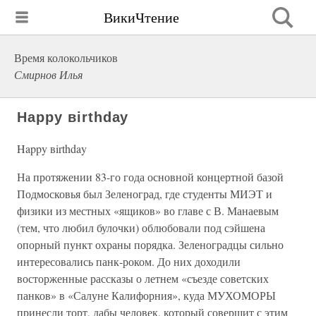
ВикиЧтение
Время колокольчиков
Смирнов Илья
Happy вirthday
Happy вirthday
На протяжении 83-го года основной концертной базой
Подмосковья был Зеленоград, где студенты МИЭТ и
физики из местных «ящиков» во главе с В. Манаевым
(тем, что любил булочки) облюбовали под сэйшена
опорный пункт охраны порядка. Зеленоградцы сильно
интересовались панк-роком. До них доходили
восторженные рассказы о летнем «съезде советских
панков» в «Салуне Калифорния», куда МУХОМОРЫ
принесли торт, дабы человек, который совершит с этим