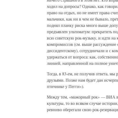
ходил на допросы? Однако, как говори
право на отдых, но не имеет права сч
мальчики, как ни в чем не бывало, пр
поднял планку риска много выше допу
предъявлен ультиматум: прекратить по
всю советскую рок-музыку, и идти на
компромиссов (см. выше рассуждение 
диссидентскому), сотрудничали и с ко
удержаться от вопроса: как, собствен
линией, направленной на полное унич
Тогда, в 83-ем, не получив ответа, м
друзьями. Позже нам будет дан исчерп
птичнике у Пегги»).
Между тем, «мажорный рок» — ВИА в 
культуры, то во всяком случае истории
ревниво оберегали свою рок-резерваци