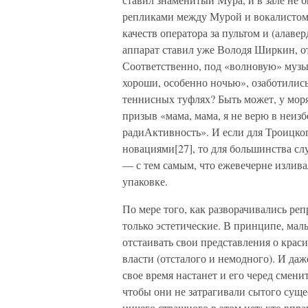
репликами между Мурой и вокалисто
качеств оператора за пультом и (алав
аппарат ставил уже Володя Ширкин, о
Соответственно, под «волновую» музы
хороши, особенно ночью», озаботились
теннисных туфлях? Быть может, у мо
призыв «мама, мама, я не верю в неизб
радиАктивность». И если для Троицко
новациями[27], то для большинства 
— с тем самым, что ежевечерне излива
упаковке.
По мере того, как разворачивались реп
только эстетические. В принципе, мал
отстаивать свои представления о крас
власти (отсталого и немодного). И даж
свое время настанет и его черед смени
чтобы они не затрагивали сытого сущ
ничего страшного в этом нет: кто впра