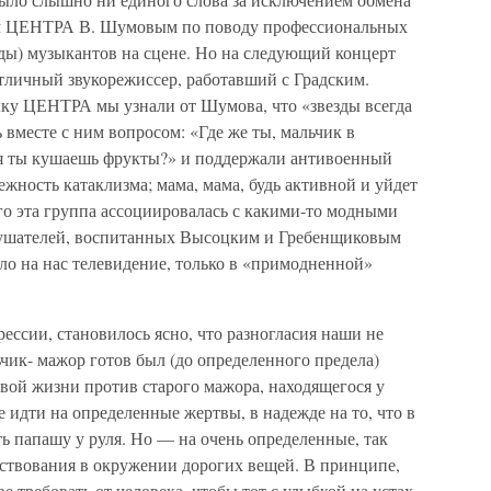
м ЦЕНТРА В. Шумовым по поводу профессиональных
ерды) музыкантов на сцене. Но на следующий концерт
тличный звукорежиссер, работавший с Градским.
ку ЦЕНТРА мы узнали от Шумова, что «звезды всегда
 вместе с ним вопросом: «Где же ты, мальчик в
ря ты кушаешь фрукты?» и поддержали антивоенный
ежность катаклизма; мама, мама, будь активной и уйдет
го эта группа ассоциировалась с какими-то модными
слушателей, воспитанных Высоцким и Гребенщиковым
ло на нас телевидение, только в «примодненной»
рессии, становилось ясно, что разногласия наши не
ьчик- мажор готов был (до определенного предела)
ивой жизни против старого мажора, находящегося у
е идти на определенные жертвы, в надежде на то, что в
ть папашу у руля. Но — на очень определенные, так
ествования в окружении дорогих вещей. В принципе,
ве требовать от человека, чтобы тот с улыбкой на устах