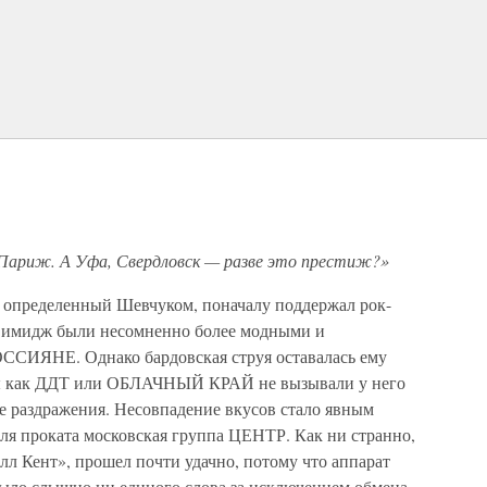
 Париж. А Уфа, Свердловск — разве это престиж?»
 определенный Шевчуком, поначалу поддержал рок-
и имидж были несомненно более модными и
ИЯНЕ. Однако бардовская струя оставалась ему
пы как ДДТ или ОБЛАЧНЫЙ КРАЙ не вызывали у него
е раздражения. Несовпадение вкусов стало явным
для проката московская группа ЦЕНТР. Как ни странно,
элл Кент», прошел почти удачно, потому что аппарат
было слышно ни единого слова за исключением обмена