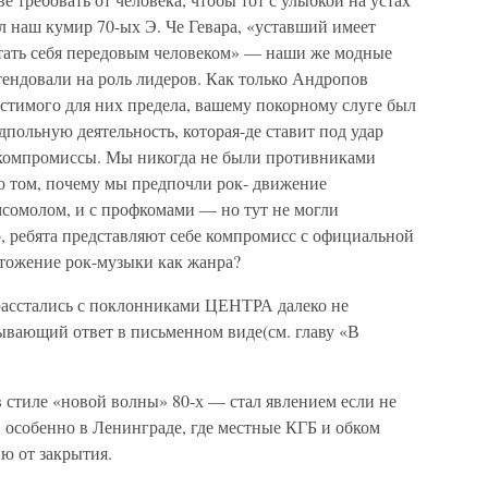
л наш кумир 70-ых Э. Че Гевара, «уставший имеет
итать себя передовым человеком» — наши же модные
етендовали на роль лидеров. Как только Андропов
стимого для них предела, вашему покорному слуге был
дпольную деятельность, которая-де ставит под удар
 компромиссы. Мы никогда не были противниками
о том, почему мы предпочли рок- движение
мсомолом, и с профкомами — но тут не могли
но, ребята представляют себе компромисс с официальной
тожение рок-музыки как жанра?
ы расстались с поклонниками ЦЕНТРА далеко не
ывающий ответ в письменном виде(см. главу «В
стиле «новой волны» 80-х — стал явлением если не
, особенно в Ленинграде, где местные КГБ и обком
ю от закрытия.