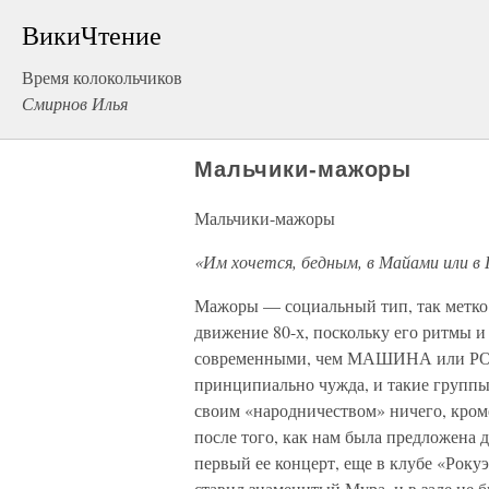
ВикиЧтение
Время колокольчиков
Смирнов Илья
Мальчики-мажоры
Мальчики-мажоры
«Им хочется, бедным, в Майами или в
Мажоры — социальный тип, так метко
движение 80-х, поскольку его ритмы 
современными, чем МАШИНА или РОСС
принципиально чужда, и такие груп
своим «народничеством» ничего, кром
после того, как нам была предложена 
первый ее концерт, еще в клубе «Року
ставил знаменитый Мура, и в зале не 