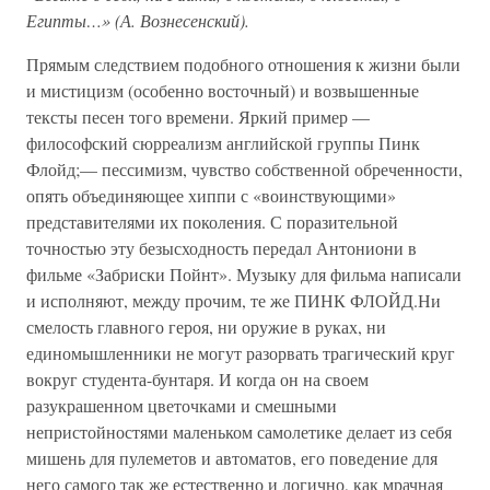
Египты…» (А. Вознесенский).
Прямым следствием подобного отношения к жизни были
и мистицизм (особенно восточный) и возвышенные
тексты песен того времени. Яркий пример —
философский сюрреализм английской группы Пинк
Флойд;— пессимизм, чувство собственной обреченности,
опять объединяющее хиппи с «воинствующими»
представителями их поколения. С поразительной
точностью эту безысходность передал Антониони в
фильме «Забриски Пойнт». Музыку для фильма написали
и исполняют, между прочим, те же ПИНК ФЛОЙД.Ни
смелость главного героя, ни оружие в руках, ни
единомышленники не могут разорвать трагический круг
вокруг студента-бунтаря. И когда он на своем
разукрашенном цветочками и смешными
непристойностями маленьком самолетике делает из себя
мишень для пулеметов и автоматов, его поведение для
него самого так же естественно и логично, как мрачная