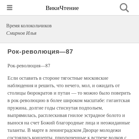
ВикиЧтение
Время колокольчиков
Смирнов Илья
Рок-революция—87
Рок-революция—87
Если оставить в стороне тягостные московские
наблюдения и решить, что нечего, мол, и ожидать от
столицы бюрократов и путан — то можно было поверить
в рок-революцию в более широком масштабе: гигантская
пружина, долгие годы стиснутая подпольем,
выпрямилась, расплескивая гнилое эстрадное болото и
вынося на счет Божий благородные лица и неожиданные
таланты. В марте в ленинградском Дворце молодежи
состоялись концерты, приуроченные к встрече волков с