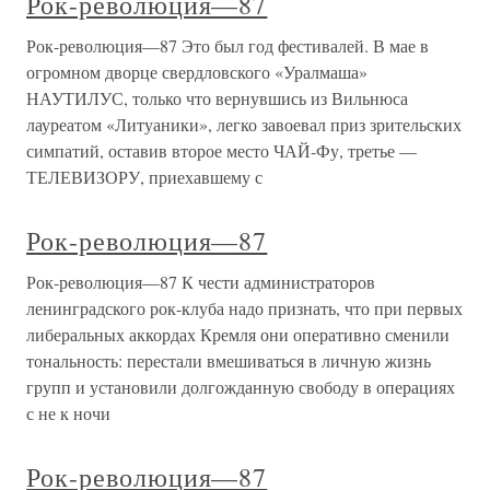
Рок-революция—87
Рок-революция—87 Это был год фестивалей. В мае в
огромном дворце свердловского «Уралмаша»
НАУТИЛУС, только что вернувшись из Вильнюса
лауреатом «Литуаники», легко завоевал приз зрительских
симпатий, оставив второе место ЧАЙ-Фу, третье —
ТЕЛЕВИЗОРУ, приехавшему с
Рок-революция—87
Рок-революция—87 К чести администраторов
ленинградского рок-клуба надо признать, что при первых
либеральных аккордах Кремля они оперативно сменили
тональность: перестали вмешиваться в личную жизнь
групп и установили долгожданную свободу в операциях
с не к ночи
Рок-революция—87