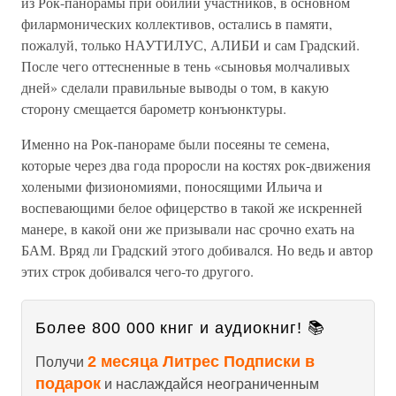
из Рок-панорамы при обилии участников, в основном
филармонических коллективов, остались в памяти,
пожалуй, только НАУТИЛУС, АЛИБИ и сам Градский.
После чего оттесненные в тень «сыновья молчаливых
дней» сделали правильные выводы о том, в какую
сторону смещается барометр конъюнктуры.
Именно на Рок-панораме были посеяны те семена,
которые через два года проросли на костях рок-движения
холеными физиономиями, поносящими Ильича и
воспевающими белое офицерство в такой же искренней
манере, в какой они же призывали нас срочно ехать на
БАМ. Вряд ли Градский этого добивался. Но ведь и автор
этих строк добивался чего-то другого.
Более 800 000 книг и аудиокниг! 📚
2 месяца Литрес Подписки в
Получи
подарок
и наслаждайся неограниченным