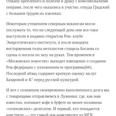
стакану крепленого и полезли в драку с комсомольскими
операми, после чего оказались в участке, откуда Градский
с большим трудом их извлекал.
Некоторым утешением северным викингам могло
послужить то, что на следующий день они все-таки
выступили в недавно открытом Рок- клубе
Энергетического института, и после концерта
восторженная толпа металистов стащила Богаева со
сцены и носила по залу на руках. Тем временем в
«Московских новостях» выходит извещение о создании
Рок-федерации с изложением ее программы[66].
Последний абзац содержит краткую оценку заслуг
Базаровой и К° перед русской культурой.
И вот с сознанием своевременно выполненного долга мы
с товарищами отправляемся в Лужники, где, как нам
известно, попивает кофе в буфете не менее половины
«селеновских» делегатов. И первый, кто попадается
навстречу — тот самый рок-комсомолец из МГК,