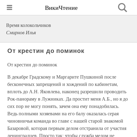
ВикиЧтение
Время колокольчиков
Смирнов Илья
От крестин до поминок
От крестин до поминок
В декабре Градскому и Маргарите Пушкиной после
бесконечных запрещений и хождений по кабинетам,
вплоть до А.Н. Яковлева, наконец разрешили проводить
Рок-панораму в Лужниках. Да простит меня А.Б., но я до
сих пор не могу понять, зачем она ему понадобилась.
Ведь полными хозяевами на его балу оказалась серая
чиновничья команда во главе с нашей старой знакомой
Базаровой, которая первым делом отстранила от участия
ленинградцев. Просто так: чтобы служба медом не