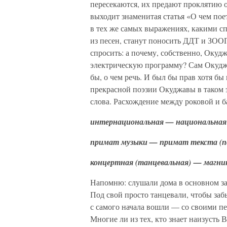
пересекаются, их предают проклятию о
выходит знаменитая статья «О чем по
в тех же самых выражениях, какими сп
из песен, станут поносить ДДТ и ЗО
спросить: а почему, собственно, Окудж
электрическую программу? Сам Окудж
бы, о чем речь. И был бы прав хотя бы
прекрасной поэзии Окуджавы в таком
слова. Расхождение между роковой и 
интернациональная — национальная
примат музыки — примат текста (п
концертная (танцевальная) — магн
Напомню: слушали дома в основном за
Под свой просто танцевали, чтобы заб
с самого начала вошли — со своими пе
Многие ли из тех, кто знает наизусть 