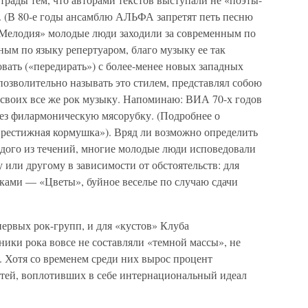
н. (В 80-е годы ансамблю АЛЬФА запретят петь песню
 «Мелодия» молодые люди заходили за современным по
ным по языку репертуаром, благо музыку ее так
вать («передирать») с более-менее новых западных
 позволительно называть это стилем, представлял собою
 своих все же рок музыку. Напоминаю: ВИА 70-х годов
рез филармоническую мясорубку. (Подробнее о
Престижная кормушка»). Вряд ли возможно определить
дого из течений, многие молодые люди исповедовали
 или другому в зависимости от обстоятельств: для
ами — «Цветы», буйное веселье по случаю сдачи
ервых рок-групп, и для «кустов» Клуба
ники рока вовсе не составляли «темной массы», не
 Хотя со временем среди них вырос процент
стей, воплотивших в себе интернациональный идеал