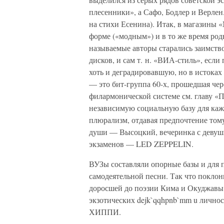
плесенники», а Сафо, Бодлер и Верле
на стихи Есенина). Итак, в магазины
форме («модным») и в то же время род
называемые авторы старались заимство
дисков, и сам т. н. «ВИА-стиль», если
хоть и деградировавшую, но в истоках
— это бит-группа 60-х, прошедшая че
филармонической системе см. главу «
независимую социальную базу для каж
плюрализм, отдавая предпочтение тому
души — Высоцкий, вечеринка с девушк
экзаменов — LED ZEPPELIN.
ВУЗы составляли опорные базы и для п
самодеятельной песни. Так что поклон
доросшей до поэзии Кима и Окуджавы.
экзотических dejk`qqhpnb`mm u лично
ХИППИ.