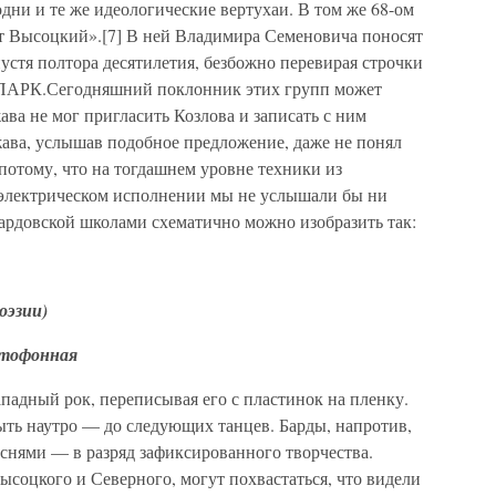
дни и те же идеологические вертухаи. В том же 68-ом
ет Высоцкий».[7] В ней Владимира Семеновича поносят
устя полтора десятилетия, безбожно перевирая строчки
ОПАРК.Сегодняшний поклонник этих групп может
ава не мог пригласить Козлова и записать с ним
ава, услышав подобное предложение, даже не понял
 потому, что на тогдашнем уровне техники из
 электрическом исполнении мы не услышали бы ни
бардовской школами схематично можно изобразить так:
оэзии)
итофонная
падный рок, переписывая его с пластинок на пленку.
ыть наутро — до следующих танцев. Барды, напротив,
снями — в разряд зафиксированного творчества.
Высоцкого и Северного, могут похвастаться, что видели