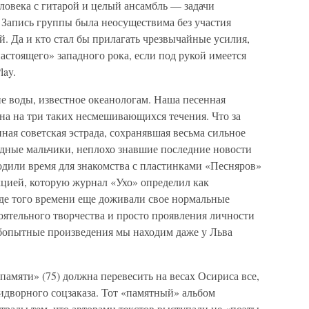
ловека с гитарой и целый ансамбль — задачи
Запись группы была неосуществима без участия
. Да и кто стал бы прилагать чрезвычайные усилия,
стоящего» западного рока, если под рукой имеется
ay.
 воды, известное океанологам. Наша песенная
ена на три таких несмешивающихся течения. Что за
ная советская эстрада, сохранявшая весьма сильное
одные мальчики, неплохо знавшие последние новости
или время для знакомства с пластинками «Песняров»
кцией, которую журнал «Ухо» определил как
аде того времени еще доживали свое нормальные
оятельного творчества и просто проявления личности
опытные произведения мы находим даже у Льва
амяти» (75) должна перевесить на весах Осириса все,
ридворного соцзаказа. Тот «памятный» альбом
страды тем, что авторами текстов выступали не «поэты-