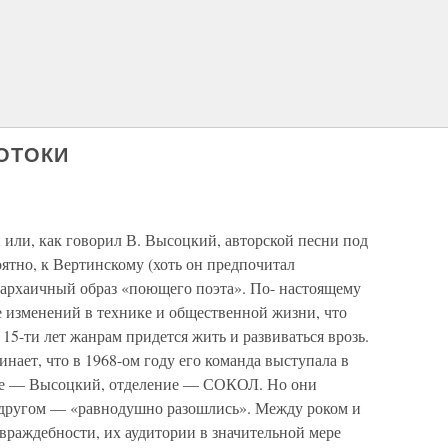
ОТОКИ
 или, как говорил В. Высоцкий, авторской песни под
оятно, к Вертинскому (хоть он предпочитал
 архаичный образ «поющего поэта». По- настоящему
же изменений в технике и общественной жизни, что
 15-ти лет жанрам придется жить и развиваться врозь.
ет, что в 1968-ом году его команда выступала в
ие — Высоцкий, отделение — СОКОЛ. Но они
 другом — «равнодушно разошлись». Между роком и
враждебности, их аудитории в значительной мере