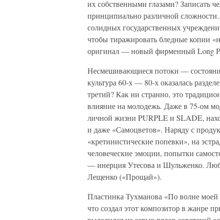
их собственными глазами? Записать че
принципиально различной сложности. 
солидных государственных учреждений
чтобы тиражировать бледные копии «на
оригинал — новый фирменный Long Pl
Несмешивающиеся потоки — состояние
культура 60-х — 80-х оказалась раздел
третий? Как ни странно, это традицион
влияние на молодежь. Даже в 75-ом м
личной жизни PURPLE и SLADE, наход
и даже «Самоцветов». Наряду с проду
«кретинистические попевки», на эстр
человеческие эмоции, попытки самост
— инерция Утесова и Шульженко. Люб
Лещенко («Прощай»).
Пластинка Тухманова «По волне моей п
что создал этот композитор в жанре п
выделился из серых рядов советской э