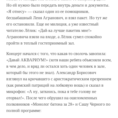
Но ей нужно было передать внутрь деньги и документы.
«Я отнесу» — сказал один из ее помощников,
бесшабашный Леня Агранович, и взял пакет. Но тут же
его остановили. Еще не милиция, а уже известный
читателю Лёлик: «Дай-ка лучше пакетик мне!»
Аграновича взяли на входе, а Лёлик сумел спокойно
пройти в теплый гостеприимный зал.
Концерт начался с того, что какая-то сволочь завопила:
«Давай АКВАРИУМ!» (хотя наши ребята объясняли всем,
в чем дело, и вряд ли остался хоть один человек в зале,
который бы этого не знал). Александр Борисович
взглянул на кричавшего с аристократическим презрением
(как римский патриций на лобковую вошь) и сказал в
микрофон: «А ну, заткнись, пока я тебе голову не
оторвал!». После чего обрушил на ошеломленных
полковников «Монолог батона за 28» и Сашу Черного по
полной программе: