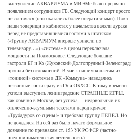
выступление АКВАРИУМА в МИЭМе было прервано
появлением сотрудников ГБ. Следующий концерт просто
не состоялся (они оказались более оперативными). Пока
наши товарищи в кабинетах у начальства валяли дурака
перед не представившимися гостями в штатском
(«Группу АКВАРИУМ впервые увидели по
телевизору…») «система» в целом переключала
мощности на Подмосковье. Следующие большие
гастроли БГ и Ко (Жуковский-Долгопрудный-Зеленоград)
прошли без осложнений. В мае к нашим коллегам из
«тониной» системы в ДК «Коммуна» наведались
незванные гости сразу из ГБ и ОБХСС. К тому времени
успели выступить ленинградские СТРАННЫЕ ИГРЫ,
как обычно в Москве, без успеха — недовольный их
отвлеченно-заумными текстами народ кричал:
«Трубадуров со сцены!» и требовал группу ПЕПЕЛ. Но
не дождался. На сей раз было начато формальное
дознание по признакам ст. 153 УК РСФСР (частно-
предпринимательская деятельность).