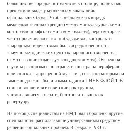
большинстве городов, в том числе в столице, полностью
прекратили выдачу музыкантам каких-либо
официальных бумаг. Чтобы не допускать впредь
межведомственных трещин (между минкультуровскими
конторами, профсоюзами и комсомолом), через которые
часто просачивалось что- нибудь живое, контроль за
«народным творчеством» был сосредоточен в т. н.
«научно-методических центрах народного творчества»
(само название отдает сумасшедшим домом). Очередная
паутина расползлась по стране: из центра на периферию
шли списки «запрещенной музыки», согласно которым на
таможне должны были изымать диски ПИНК ФЛОЙД. В
списки вошли и все советские рок-группы,
упоминавшиеся в печати, безотносительно к их
репертуару.
На помощь специалистам из НМД были брошены другие
специалисты, располагавшие универсальным средством
решения социальных проблем. В феврале 1983 г.