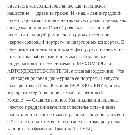
опасность консолидировала нас как персидское
нашествие — древних греков. И «наш» ленинградский
репертуар оказался вовсе не таким уж примитивным, как
они думали, и «их» Олеся Троянская — отличной
исполнительницей романсов и крутых песен про
«карломарксовый портрет» на квартирных концертах. В
Олесином типично хипповском флэту, расписанном по
штукатурке бабочками и цветами, собирались и
«олдовые» хиппи «со стажем», и МУХОМОРЫ, и
АВТОУДОВЛЕТВОРИТЕЛИ, а главный художник «Уха»
Непахарев рисовал для журнала ее портрет. В августе
был арестован Леша Романов (ВОСКРЕСЕНИЕ) и его
звукорежиссер (наверное, самый талантливый в
Москве) — Саша Арутюнов. Им инкриминировалась
«частно-предпринимательская деятельность» в виде
выступлений с концертами и распространения записей с
о б с т в е н н ы х песен. Следствие по этому делу вела
женщина по фамилии Травина (из ГУВД