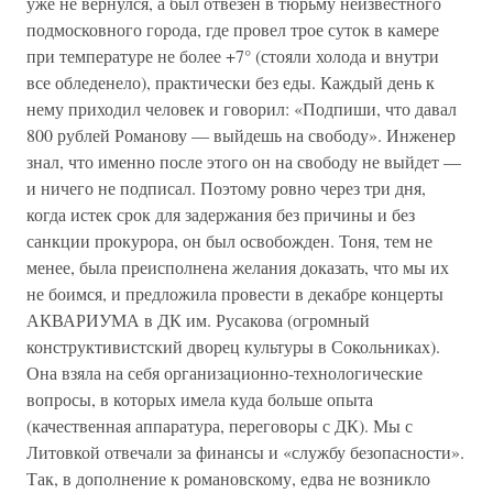
уже не вернулся, а был отвезен в тюрьму неизвестного
подмосковного города, где провел трое суток в камере
при температуре не более +7° (стояли холода и внутри
все обледенело), практически без еды. Каждый день к
нему приходил человек и говорил: «Подпиши, что давал
800 рублей Романову — выйдешь на свободу». Инженер
знал, что именно после этого он на свободу не выйдет —
и ничего не подписал. Поэтому ровно через три дня,
когда истек срок для задержания без причины и без
санкции прокурора, он был освобожден. Тоня, тем не
менее, была преисполнена желания доказать, что мы их
не боимся, и предложила провести в декабре концерты
АКВАРИУМА в ДК им. Русакова (огромный
конструктивистский дворец культуры в Сокольниках).
Она взяла на себя организационно-технологические
вопросы, в которых имела куда больше опыта
(качественная аппаратура, переговоры с ДК). Мы с
Литовкой отвечали за финансы и «службу безопасности».
Так, в дополнение к романовскому, едва не возникло