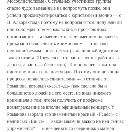
Мособлисполкома). Остальных участников группы
спасло чудо: вызванные на допрос чуть позже, они
успели проконсультироваться с юристами (и заочно — с
В. Альбрехтом), поэтому на вопросы о том, получали ли
они гонорары от комсомольских и профсоюзных
организаций — а именно это, за неимением большего,
приказано было считать криминалом — отвечали
непрошибаемым «нет», несмотря на полный идиотизм
такого ответа. (Поучалось, что часть группы работала за
деньги, а часть — бесплатно). Тем не менее, сажать за
идиотизм приказа не поступало. Поэтому они до конца
процесса оставались свидетелями — в отличие от
Романова, который сказал «да» (как сделало бы и
большинство людей на его месте, не видя никакого
криминала в том, чтобы получить от профкома
вознаграждение за вполне официальный концерт). У
Романова забрали его знаменитый красный «Fender» с
надписью «Bullet» — какой мальчик-мажор на ней сейчас
упражняется? — и все деньги со сберкнижки матери