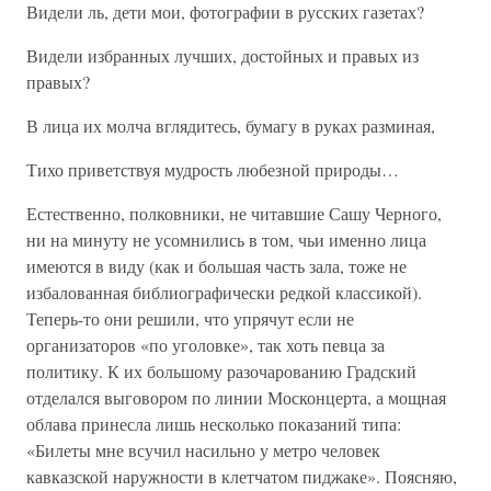
Видели ль, дети мои, фотографии в русских газетах?
Видели избранных лучших, достойных и правых из
правых?
В лица их молча вглядитесь, бумагу в руках разминая,
Тихо приветствуя мудрость любезной природы…
Естественно, полковники, не читавшие Сашу Черного,
ни на минуту не усомнились в том, чьи именно лица
имеются в виду (как и большая часть зала, тоже не
избалованная библиографически редкой классикой).
Теперь-то они решили, что упрячут если не
организаторов «по уголовке», так хоть певца за
политику. К их большому разочарованию Градский
отделался выговором по линии Москонцерта, а мощная
облава принесла лишь несколько показаний типа:
«Билеты мне всучил насильно у метро человек
кавказской наружности в клетчатом пиджаке». Поясняю,