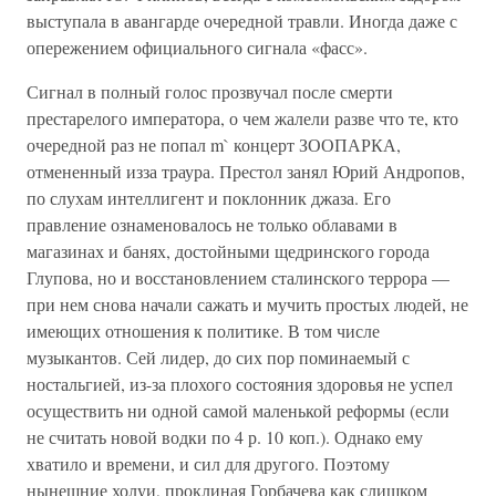
выступала в авангарде очередной травли. Иногда даже с
опережением официального сигнала «фасс».
Сигнал в полный голос прозвучал после смерти
престарелого императора, о чем жалели разве что те, кто
очередной раз не попал m` концерт ЗООПАРКА,
отмененный изза траура. Престол занял Юрий Андропов,
по слухам интеллигент и поклонник джаза. Его
правление ознаменовалось не только облавами в
магазинах и банях, достойными щедринского города
Глупова, но и восстановлением сталинского террора —
при нем снова начали сажать и мучить простых людей, не
имеющих отношения к политике. В том числе
музыкантов. Сей лидер, до сих пор поминаемый с
ностальгией, из-за плохого состояния здоровья не успел
осуществить ни одной самой маленькой реформы (если
не считать новой водки по 4 р. 10 коп.). Однако ему
хватило и времени, и сил для другого. Поэтому
нынешние холуи, проклиная Горбачева как слишком