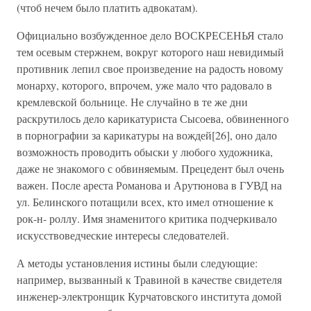
(чтоб нечем было платить адвокатам).
Официально возбужденное дело ВОСКРЕСЕНЬЯ стало
тем осевым стержнем, вокруг которого наш невидимый
противник лепил свое произведение на радость новому
монарху, которого, впрочем, уже мало что радовало в
кремлевской больнице. Не случайно в те же дни
раскрутилось дело карикатуриста Сысоева, обвиненного
в порнографии за карикатуры на вождей[26], оно дало
возможность проводить обыски у любого художника,
даже не знакомого с обвиняемым. Прецедент был очень
важен. После ареста Романова и Арутюнова в ГУВД на
ул. Белинского потащили всех, кто имел отношение к
рок-н- роллу. Имя знаменитого критика подчеркивало
искусствоведческие интересы следователей.
А методы установления истины были следующие:
например, вызванный к Травиной в качестве свидетеля
инженер-электронщик Курчатовского института домой