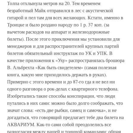
Толпа отхлынула метров на 20. Тем временем
безработный Майк отправился в лес с акустической
гитарой и пел там для всех желающих. Кстати, именно в
Троицке и было роздано народу по 1 р. 37 коп. (за
вычетом расходов на аппарат и железнодорожные
билеты). После этого приключения мы установили для
менеджеров и для распространителей крупных партий
билетов обязательный инструктаж по УК и УПК. В
качестве приложения к «Уху» распространялась брошюра
В. Альбрехта «Как быть свидетелем» (самая полезная
книга, какую мне приходилось держать в руках).
Примерно с этого времени и до 87-го гда я не вел ни
одного разговора о рок-делах с квартирного телефона.
Изобретались такие способы конспирации, что люди
путались в них сами: можно было долго соображать, что
значат слова: «есть две рыбки, самец и самочка», и не
догадаться, что говорящий предлагает тебе два билета на
АКВАРИУМ. Как-то сами собой преодолелись все
разногласия между нашей и тониной командами: общая