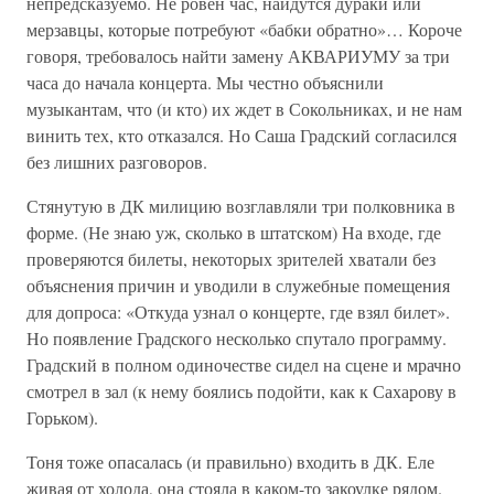
непредсказуемо. Не ровен час, найдутся дураки или
мерзавцы, которые потребуют «бабки обратно»… Короче
говоря, требовалось найти замену АКВАРИУМУ за три
часа до начала концерта. Мы честно объяснили
музыкантам, что (и кто) их ждет в Сокольниках, и не нам
винить тех, кто отказался. Но Саша Градский согласился
без лишних разговоров.
Стянутую в ДК милицию возглавляли три полковника в
форме. (Не знаю уж, сколько в штатском) На входе, где
проверяются билеты, некоторых зрителей хватали без
объяснения причин и уводили в служебные помещения
для допроса: «Откуда узнал о концерте, где взял билет».
Но появление Градского несколько спутало программу.
Градский в полном одиночестве сидел на сцене и мрачно
смотрел в зал (к нему боялись подойти, как к Сахарову в
Горьком).
Тоня тоже опасалась (и правильно) входить в ДК. Еле
живая от холода, она стояла в каком-то закоулке рядом.