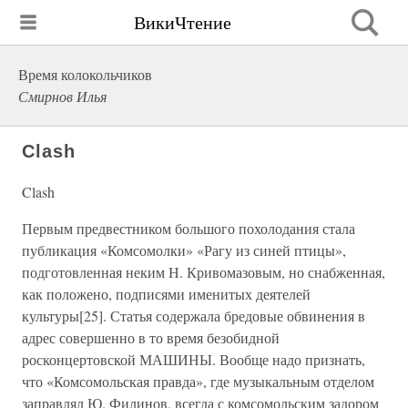
ВикиЧтение
Время колокольчиков
Смирнов Илья
Clash
Clash
Первым предвестником большого похолодания стала
публикация «Комсомолки» «Рагу из синей птицы»,
подготовленная неким Н. Кривомазовым, но снабженная,
как положено, подписями именитых деятелей
культуры[25]. Статья содержала бредовые обвинения в
адрес совершенно в то время безобидной
росконцертовской МАШИНЫ. Вообще надо признать,
что «Комсомольская правда», где музыкальным отделом
заправлял Ю. Филинов, всегда с комсомольским задором