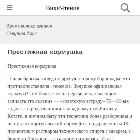
ВикиЧтение
Время колокольчиков
Смирнов Илья
Престижная кормушка
Престижная кормушка
Теперь бросим взгляд по другую сторону баррикады: что
противопоставляла «теневой» Золушке официальная
культура? Тем более, что не перевелись желающие
записать это явление — «советскую эстраду» 70—80-ых
годов — в родственники к западному шоу-бизнесу.
Кстати, в личном быту эти теоретики более разборчивы и
не путают португальский портвейн с подкрашенным 18-
процентным раствором технического спирта с сахаром, а
билет до Лондона — с галоном на колбасу. Итак: