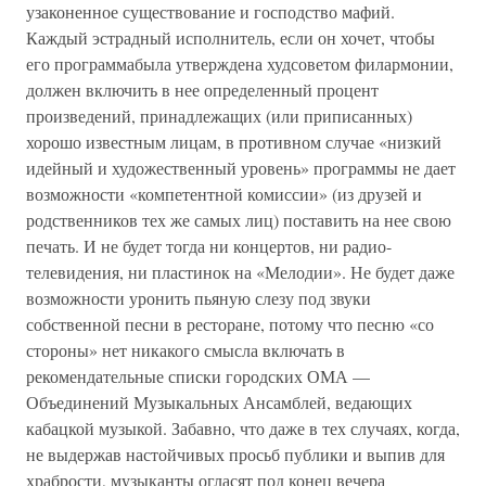
узаконенное существование и господство мафий.
Каждый эстрадный исполнитель, если он хочет, чтобы
его программабыла утверждена худсоветом филармонии,
должен включить в нее определенный процент
произведений, принадлежащих (или приписанных)
хорошо известным лицам, в противном случае «низкий
идейный и художественный уровень» программы не дает
возможности «компетентной комиссии» (из друзей и
родственников тех же самых лиц) поставить на нее свою
печать. И не будет тогда ни концертов, ни радио-
телевидения, ни пластинок на «Мелодии». Не будет даже
возможности уронить пьяную слезу под звуки
собственной песни в ресторане, потому что песню «со
стороны» нет никакого смысла включать в
рекомендательные списки городских ОМА —
Объединений Музыкальных Ансамблей, ведающих
кабацкой музыкой. Забавно, что даже в тех случаях, когда,
не выдержав настойчивых просьб публики и выпив для
храбрости, музыканты огласят под конец вечера