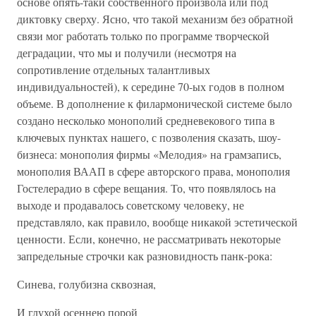
основе опять-таки собственного произвола или под
диктовку сверху. Ясно, что такой механизм без обратной
связи мог работать только по программе творческой
деградации, что мы и получили (несмотря на
сопротивление отдельных талантливых
индивидуальностей), к середине 70-ых годов в полном
объеме. В дополнение к филармонической системе было
создано несколько монополий средневекового типа в
ключевых пунктах нашего, с позволения сказать, шоу-
бизнеса: монополия фирмы «Мелодия» на грамзапись,
монополия ВААП в сфере авторского права, монополия
Гостелерадио в сфере вещания. То, что появлялось на
выходе и продавалось советскому человеку, не
представляло, как правило, вообще никакой эстетической
ценности. Если, конечно, не рассматривать некоторые
запредельные строчки как разновидность панк-рока:
Синева, голубизна сквозная,
И глухой осеннею порой