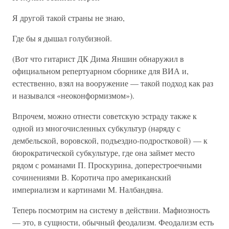
Я другой такой страны не знаю,
Где бы я дышал голубизной.
(Вот что гитарист ДК Дима Яншин обнаружил в
официальном репертуарном сборнике для ВИА и,
естественно, взял на вооружение — такой подход как раз
и назывался «неоконформизмом»).
Впрочем, можно отнести советскую эстраду также к
одной из многочисленных субкультур (наряду с
дембельской, воровской, подъездио-подростковой) — к
бюрократической субкультуре, где она займет место
рядом с романами П. Проскурина, доперестроечными
сочинениями В. Коротича про американский
империализм и картинами М. Налбандяна.
Теперь посмотрим на систему в действии. Мафиозность
— это, в сущности, обычный феодализм. Феодализм есть