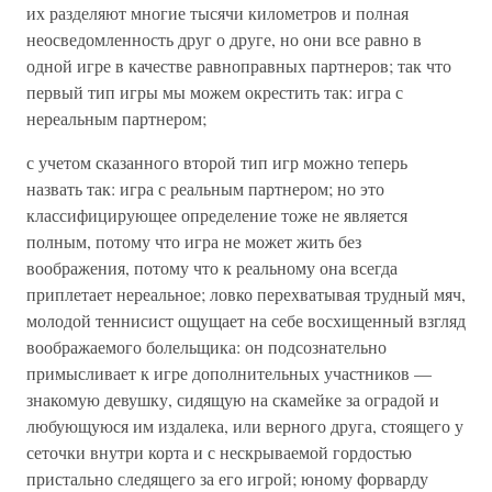
их разделяют многие тысячи километров и полная
неосведомленность друг о друге, но они все равно в
одной игре в качестве равноправных партнеров; так что
первый тип игры мы можем окрестить так: игра с
нереальным партнером;
с учетом сказанного второй тип игр можно теперь
назвать так: игра с реальным партнером; но это
классифицирующее определение тоже не является
полным, потому что игра не может жить без
воображения, потому что к реальному она всегда
приплетает нереальное; ловко перехватывая трудный мяч,
молодой теннисист ощущает на себе восхищенный взгляд
воображаемого болельщика: он подсознательно
примысливает к игре дополнительных участников —
знакомую девушку, сидящую на скамейке за оградой и
любующуюся им издалека, или верного друга, стоящего у
сеточки внутри корта и с нескрываемой гордостью
пристально следящего за его игрой; юному форварду