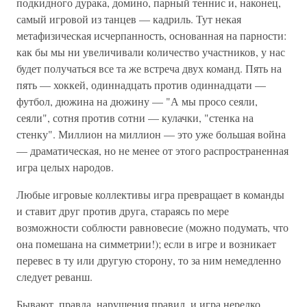
подкидного дурака, домино, парный теннис и, наконец,
самый игровой из танцев — кадриль. Тут некая
метафизическая исчерпанность, основанная на парности:
как бы мы ни увеличивали количество участников, у нас
будет получаться все та же встреча двух команд. Пять на
пять — хоккей, одиннадцать против одиннадцати —
футбол, дюжина на дюжину — "А мы просо сеяли,
сеяли", сотня против сотни — кулачки, "стенка на
стенку". Миллион на миллион — это уже большая война
— драматическая, но не менее от этого распространенная
игра целых народов.
Любые игровые коллективы игра превращает в команды
и ставит друг против друга, стараясь по мере
возможности соблюсти равновесие (можно подумать, что
она помешана на симметрии!); если в игре и возникает
перевес в ту или другую сторону, то за ним немедленно
следует реванш.
Бывают, правда, нарушения правил, и игра нередко