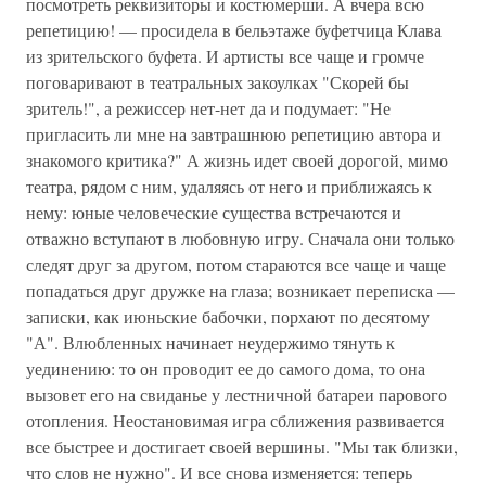
посмотреть реквизиторы и костюмерши. А вчера всю
репетицию! — просидела в бельэтаже буфетчица Клава
из зрительского буфета. И артисты все чаще и громче
поговаривают в театральных закоулках "Скорей бы
зритель!", а режиссер нет-нет да и подумает: "Не
пригласить ли мне на завтрашнюю репетицию автора и
знакомого критика?" А жизнь идет своей дорогой, мимо
театра, рядом с ним, удаляясь от него и приближаясь к
нему: юные человеческие существа встречаются и
отважно вступают в любовную игру. Сначала они только
следят друг за другом, потом стараются все чаще и чаще
попадаться друг дружке на глаза; возникает переписка —
записки, как июньские бабочки, порхают по десятому
"А". Влюбленных начинает неудержимо тянуть к
уединению: то он проводит ее до самого дома, то она
вызовет его на свиданье у лестничной батареи парового
отопления. Неостановимая игра сближения развивается
все быстрее и достигает своей вершины. "Мы так близки,
что слов не нужно". И все снова изменяется: теперь