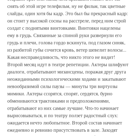
снять об этой игре телефильм, ну не фильм, так цветные
слайды, один хотя бы кадр. Это был бы прекрасный кадр:
он стоит у высокой сосны на расстреле, перед ним строй
солдат с поднятыми винтовками. Винтовки нацелены
ему в грудь. Связанные за спиной руки развернули его
грудь и плечи, голова гордо вскинута, под глазом синяк,
из разбитой губы сочится кровь, ветер шевелит волосы...
Какая несправедливость, что никто этого не видит!
Второй месяц идут в театре репетиции. Актеры шлифуют
диалоги, отрабатывают мизансцены, поражая друг друга
неожиданными психологическими ходами и закатывают
невообразимой силы паузы — минуты три виртуозы
мимики. Актеры ссорятся, спорят, сердятся, бурно
обмениваются трактовками и предположениями,
отрабатывают из них самые лучшие. Что-то начинает
вырисовываться, и по театру ползет радостный слух:
ожидается нечто любопытное. Второй состав начинает
ежедневно и ревниво присутствовать в зале. Заходят