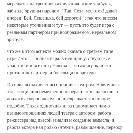
мерещатся на тренировках лужниковские трибуны,
забитые орущим народом: "Так, Леха, молоток! давай
вперед! Бей, Лешенька, бей дорогой!"; так что внесем
некоторые уточнения и тут — пусть это будет игра с
реальным партнером при воображаемом, нереальном
зрителе;
что же в этом аспекте можно сказать о третьем типе
игры? это — полная игра: в ней присутствуют все
участники и все они реальны — и сам игрок, и его
противник-партнер, и болельщики-зрители.
И снова вспыхивает ассоциация с театром. Навязчивая
эта ассоциация немедленно перерастает в аналогию, а
аналогия скоропалительно превращается в полное
подобие. Тихая одиночная игра напоминает нам о
взаимоотношениях людей театра с автором: работа
режиссера над пьесой (анализ и создание замысла) и
работа актера над ролью (чтение, размышление, перебор