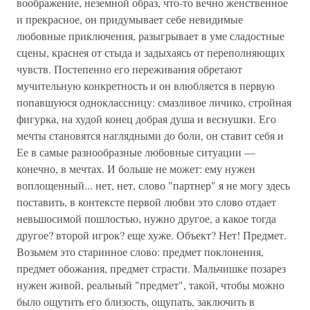
воображение, неземной образ, что-то вечно женственное
и прекрасное, он придумывает себе невидимые
любовные приключения, разыгрывает в уме сладостные
сцены, краснея от стыда и задыхаясь от переполняющих
чувств. Постепенно его переживания обретают
мучительную конкретность и он влюбляется в первую
попавшуюся одноклассницу: смазливое личико, стройная
фигурка, на худой конец добрая душа и веснушки. Его
мечты становятся наглядными до боли, он ставит себя и
Ее в самые разнообразные любовные ситуации —
конечно, в мечтах. И больше не может: ему нужен
воплощенный... нет, нет, слово "партнер" я не могу здесь
поставить, в контексте первой любви это слово отдает
невьшосимой пошлостью, нужно другое, а какое тогда
другое? второй игрок? еще хуже. Объект? Нет! Предмет.
Возьмем это старинное слово: предмет поклонения,
предмет обожания, предмет страсти. Мальчишке позарез
нужен живой, реальный "предмет", такой, чтобы можно
было ощутить его близость, ощупать, заключить в