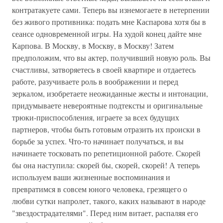
контратакуете сами. Теперь вы изнемогаете в нетерпении
без живого противника: подать мне Каспарова хотя бы в
сеансе одновременной игры. На худой конец дайте мне
Карпова. В Москву, в Москву, в Москву! Затем
предположим, что вы актер, получивший новую роль. Вы
счастливы, затворяетесь в своей квартире и отдаетесь
работе, разучиваете роль в воображении и перед
зеркалом, изобретаете неожиданные жесты и интонации,
придумываете невероятные подтексты и оригинальные
трюки-приспособления, играете за всех будущих
партнеров, чтобы быть готовым отразить их происки в
борьбе за успех. Что-то начинает получаться, и вы
начинаете тосковать по репетиционной работе. Скорей
бы она наступила: скорей бы, скорей, скорей! А теперь
используем ваши жизненные воспоминания и
превратимся в совсем юного человека, грезящего о
любви сутки напролет, такого, каких называют в народе
"звездострадателями". Перед ним витает, распаляя его