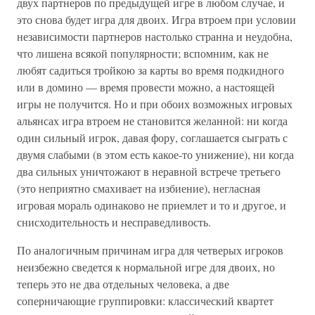
двух партнеров по предыдущей игре в любом случае, и
это снова будет игра для двоих. Игра втроем при условии
независимости партнеров настолько странна и неудобна,
что лишена всякой популярности; вспомним, как не
любят садиться тройкою за карты во время подкидного
или в домино — время провести можно, а настоящей
игры не получится. Но и при обоих возможных игровых
альянсах игра втроем не становится желанной: ни когда
один сильный игрок, давая фору, соглашается сыграть с
двумя слабыми (в этом есть какое-то унижение), ни когда
два сильных уничтожают в неравной встрече третьего
(это неприятно смахивает на избиение), негласная
игровая мораль одинаково не приемлет и то и другое, и
снисходительность и несправедливость.
По аналогичным причинам игра для четверых игроков
неизбежно сведется к нормальной игре для двоих, но
теперь это не два отдельных человека, а две
соперничающие группировки: классический квартет