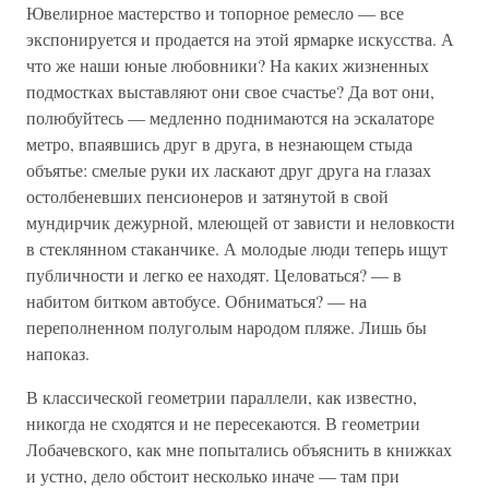
Ювелирное мастерство и топорное ремесло — все
экспонируется и продается на этой ярмарке искусства. А
что же наши юные любовники? На каких жизненных
подмостках выставляют они свое счастье? Да вот они,
полюбуйтесь — медленно поднимаются на эскалаторе
метро, впаявшись друг в друга, в незнающем стыда
объятье: смелые руки их ласкают друг друга на глазах
остолбеневших пенсионеров и затянутой в свой
мундирчик дежурной, млеющей от зависти и неловкости
в стеклянном стаканчике. А молодые люди теперь ищут
публичности и легко ее находят. Целоваться? — в
набитом битком автобусе. Обниматься? — на
переполненном полуголым народом пляже. Лишь бы
напоказ.
В классической геометрии параллели, как известно,
никогда не сходятся и не пересекаются. В геометрии
Лобачевского, как мне попытались объяснить в книжках
и устно, дело обстоит несколько иначе — там при