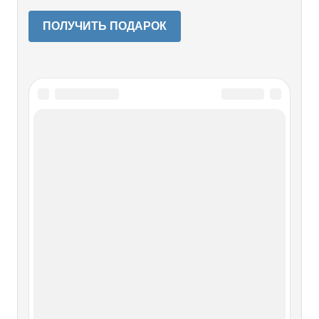
ПОЛУЧИТЬ ПОДАРОК
Читайте также
4.3. Классификация шрифтов по
способам воспроизведения
4.3. Классификация шрифтов по способам
воспроизведения Как и любой объект графического
дизайна, шрифт зависит от инструмента, с помощью
которого он воспроизводится. По способу
воспроизведения шрифты делятся на рисованные и
наборные.Рисованными называют шрифты,