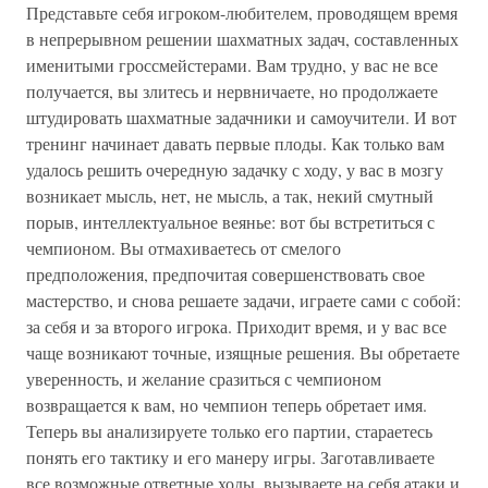
Представьте себя игроком-любителем, проводящем время
в непрерывном решении шахматных задач, составленных
именитыми гроссмейстерами. Вам трудно, у вас не все
получается, вы злитесь и нервничаете, но продолжаете
штудировать шахматные задачники и самоучители. И вот
тренинг начинает давать первые плоды. Как только вам
удалось решить очередную задачку с ходу, у вас в мозгу
возникает мысль, нет, не мысль, а так, некий смутный
порыв, интеллектуальное веянье: вот бы встретиться с
чемпионом. Вы отмахиваетесь от смелого
предположения, предпочитая совершенствовать свое
мастерство, и снова решаете задачи, играете сами с собой:
за себя и за второго игрока. Приходит время, и у вас все
чаще возникают точные, изящные решения. Вы обретаете
уверенность, и желание сразиться с чемпионом
возвращается к вам, но чемпион теперь обретает имя.
Теперь вы анализируете только его партии, стараетесь
понять его тактику и его манеру игры. Заготавливаете
все возможные ответные ходы, вызываете на себя атаки и