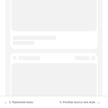
открыта знаменитая картинная
Особенности разрушения в
результате хозяйственной
деятельности
Особенности разрушения в результате хозяйственной
деятельности Наиболее быстрое и радикальное
разрушение памятника происходит тогда, когда его
существование вступает в противоречие с
хозяйственными интересами человека. Таким образом,
типология разрушений будет
О проекте
Разделы
←
→
3. Признаки игры
5. Разбор пьесы как игра