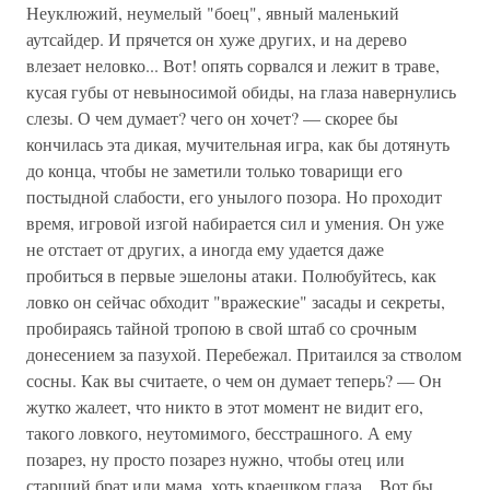
Неуклюжий, неумелый "боец", явный маленький
аутсайдер. И прячется он хуже других, и на дерево
влезает неловко... Вот! опять сорвался и лежит в траве,
кусая губы от невыносимой обиды, на глаза навернулись
слезы. О чем думает? чего он хочет? — скорее бы
кончилась эта дикая, мучительная игра, как бы дотянуть
до конца, чтобы не заметили только товарищи его
постыдной слабости, его унылого позора. Но проходит
время, игровой изгой набирается сил и умения. Он уже
не отстает от других, а иногда ему удается даже
пробиться в первые эшелоны атаки. Полюбуйтесь, как
ловко он сейчас обходит "вражеские" засады и секреты,
пробираясь тайной тропою в свой штаб со срочным
донесением за пазухой. Перебежал. Притаился за стволом
сосны. Как вы считаете, о чем он думает теперь? — Он
жутко жалеет, что никто в этот момент не видит его,
такого ловкого, неутомимого, бесстрашного. А ему
позарез, ну просто позарез нужно, чтобы отец или
старший брат или мама, хоть краешком глаза... Вот бы