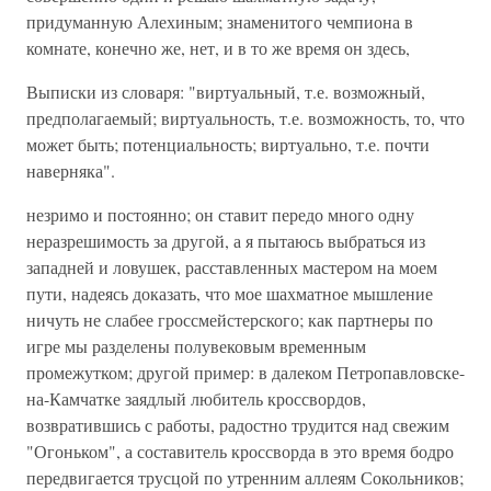
придуманную Алехиным; знаменитого чемпиона в
комнате, конечно же, нет, и в то же время он здесь,
Выписки из словаря: "виртуальный, т.е. возможный,
предполагаемый; виртуальность, т.е. возможность, то, что
может быть; потенциальность; виртуально, т.е. почти
наверняка".
незримо и постоянно; он ставит передо много одну
неразрешимость за другой, а я пытаюсь выбраться из
западней и ловушек, расставленных мастером на моем
пути, надеясь доказать, что мое шахматное мышление
ничуть не слабее гроссмейстерского; как партнеры по
игре мы разделены полувековым временным
промежутком; другой пример: в далеком Петропавловске-
на-Камчатке заядлый любитель кроссвордов,
возвратившись с работы, радостно трудится над свежим
"Огоньком", а составитель кроссворда в это время бодро
передвигается трусцой по утренним аллеям Сокольников;