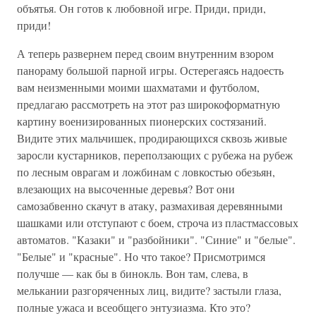
объятья. Он готов к любовной игре. Приди, приди,
приди!
А теперь развернем перед своим внутренним взором
панораму большой парной игры. Остерегаясь надоесть
вам неизменными моими шахматами и футболом,
предлагаю рассмотреть на этот раз широкоформатную
картину военизированных пионерских состязаний.
Видите этих мальчишек, продирающихся сквозь живые
заросли кустарников, переползающих с рубежа на рубеж
по лесным оврагам и ложбинам с ловкостью обезьян,
влезающих на высоченные деревья? Вот они
самозабвенно скачут в атаку, размахивая деревянными
шашками или отступают с боем, строча из пластмассовых
автоматов. "Казаки" и "разбойники". "Синие" и "белые".
"Белые" и "красные". Но что такое? Присмотримся
получше — как бы в бинокль. Вон там, слева, в
мелькании разгоряченных лиц, видите? застыли глаза,
полные ужаса и всеобщего энтузиазма. Кто это?