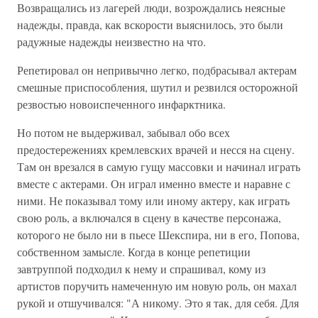
Возвращались из лагерей люди, возрождались неясные
надежды, правда, как вскорости выяснилось, это были
радужные надежды неизвестно на что.
Репетировал он непривычно легко, подбрасывал актерам
смешные приспособления, шутил и резвился осторожной
резвостью новоиспеченного инфарктника.
Но потом не выдерживал, забывал обо всех
предостережениях кремлевских врачей и несся на сцену.
Там он врезался в самую гущу массовки и начинал играть
вместе с актерами. Он играл именно вместе и наравне с
ними. Не показывал тому или иному актеру, как играть
свою роль, а включался в сцену в качестве персонажа,
которого не было ни в пьесе Шекспира, ни в его, Попова,
собственном замысле. Когда в конце репетиции
завтруппой подходил к нему и спрашивал, кому из
артистов поручить намеченную им новую роль, он махал
рукой и отшучивался: "А никому. Это я так, для себя. Для