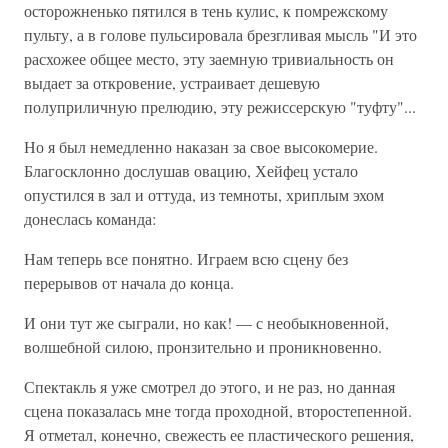
осторожненько пятился в тень кулис, к помрежскому
пульту, а в голове пульсировала брезгливая мысль "И это
расхожее общее место, эту заемную тривиальность он
выдает за откровение, устраивает дешевую
полуприличную прелюдию, эту режиссерскую "туфту"...
Но я был немедленно наказан за свое высокомерие.
Благосклонно дослушав овацию, Хейфец устало
опустился в зал и оттуда, из темноты, хриплым эхом
донеслась команда:
Нам теперь все понятно. Играем всю сцену без
перерывов от начала до конца.
И они тут же сыграли, но как! — с необыкновенной,
волшебной силою, пронзительно и проникновенно.
Спектакль я уже смотрел до этого, и не раз, но данная
сцена показалась мне тогда проходной, второстепенной.
Я отметал, конечно, свежесть ее пластического решения,