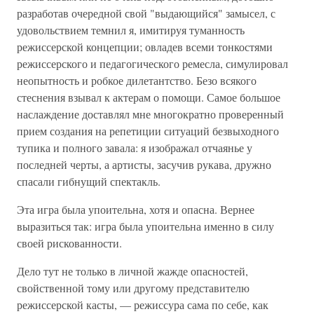
разработав очередной свой "выдающийся" замысел, с
удовольствием темнил я, имитируя туманность
режиссерской концепции; овладев всеми тонкостями
режиссерского и педагогического ремесла, симулировал
неопытность и робкое дилетантство. Безо всякого
стеснения взывал к актерам о помощи. Самое большое
наслаждение доставлял мне многократно проверенный
прием создания на репетиции ситуаций безвыходного
тупика и полного завала: я изображал отчаянье у
последней черты, а артисты, засучив рукава, дружно
спасали гибнущий спектакль.
Эта игра была упоительна, хотя и опасна. Вернее
выразиться так: игра была упоительна именно в силу
своей рискованности.
Дело тут не только в личной жажде опасностей,
свойственной тому или другому представителю
режиссерской касты, — режиссура сама по себе, как