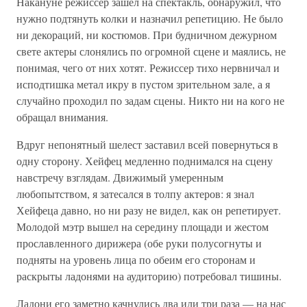
Накануне режиссер зашел на спектакль, обнаружил, что
нужно подтянуть колки и назначил репетицию. Не было
ни декораций, ни костюмов. При будничном дежурном
свете актеры слонялись по огромной сцене и маялись, не
понимая, чего от них хотят. Режиссер тихо нервничал и
исподтишка метал икру в пустом зрительном зале, а я
случайно проходил по задам сцены. Никто ни на кого не
обращал внимания.
Вдруг непонятный шелест заставил всей повернуться в
одну сторону. Хейфец медленно поднимался на сцену
навстречу взглядам. Движимый умеренным
любопытством, я затесался в толпу актеров: я знал
Хейфеца давно, но ни разу не видел, как он репетирует.
Молодой мэтр вышел на середину площади и жестом
прославленного дирижера (обе руки полусогнуты и
подняты на уровень лица по обеим его сторонам и
раскрыты ладонями на аудиторию) потребовал тишины.
Ладони его заметно качнулись два или три раза — на нас