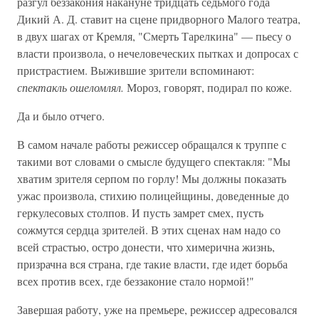
разгул беззакония накануне тридцать седьмого года
Дикий А. Д. ставит на сцене придворного Малого театра,
в двух шагах от Кремля, "Смерть Тарелкина" — пьесу о
власти произвола, о нечеловеческих пытках и допросах с
пристрастием. Выжившие зрители вспоминают:
спектакль ошеломлял.
Мороз, говорят, подирал по коже.
Да и было отчего.
В самом начале работы режиссер обращался к труппе с
такими вот словами о смысле будущего спектакля: "Мы
хватим зрителя серпом по горлу! Мы должны показать
ужас произвола, стихию полицейщины, доведенные до
геркулесовых столпов. И пусть замрет смех, пусть
сожмутся сердца зрителей. В этих сценах нам надо со
всей страстью, остро донести, что химерична жизнь,
призрачна вся страна, где такие власти, где идет борьба
всех против всех, где беззаконие стало нормой!"
Завершая работу, уже на премьере, режиссер адресовался