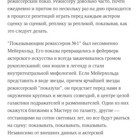
режиссерский показ. Режиссеру довольно часто, почти
ежедневно и притом по нескольку раз на дню приходится
в процессе репетиций играть перед каждым актером
сценку за сценкой, реплику за репликой, показывая, как
это следует делать.
"Показывающим режиссером №1" был несомненно
Мейерхольд. Его показы превращались в фейерверк
актерского искусства и всегда заканчивались громом
рукоплесканий; они вошли в легенду и стали
внутритеатральной мифологией. Если Мейерхольда
представить в виде звезды, причем ярчайшей звезды
режиссерской "показухи", он предстает перед нами в
окружении крупных и мелких созвездий, в центре целой
галактики подражателей и разменивателей. Одни из них
окажутся близкими к Мастеру по таланту, другие —
отстающими на сотни световых лет, но все будут рваться
на сцену: показывать, показывать, показывать.
Независимо от внешних данных и актерской