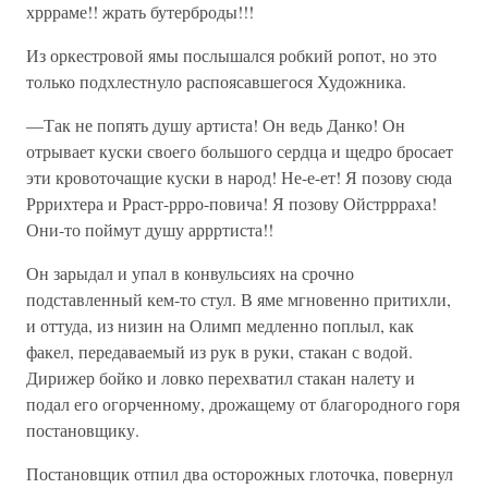
хррраме!! жрать бутерброды!!!
Из оркестровой ямы послышался робкий ропот, но это
только подхлестнуло распоясавшегося Художника.
—Так не попять душу артиста! Он ведь Данко! Он
отрывает куски своего большого сердца и щедро бросает
эти кровоточащие куски в народ! Не-е-ет! Я позову сюда
Рррихтера и Рраст-ррро-повича! Я позову Ойстррраха!
Они-то поймут душу аррртиста!!
Он зарыдал и упал в конвульсиях на срочно
подставленный кем-то стул. В яме мгновенно притихли,
и оттуда, из низин на Олимп медленно поплыл, как
факел, передаваемый из рук в руки, стакан с водой.
Дирижер бойко и ловко перехватил стакан налету и
подал его огорченному, дрожащему от благородного горя
постановщику.
Постановщик отпил два осторожных глоточка, повернул