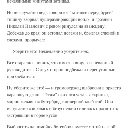
нечаянными минутами затишья.
Но не случайно ведь говорится "затишье перед бурей" —
тишину взорвал душераздирающий вопль, и грозный
Николай Павлович с ревом ринулся на авансцену.
Добежав до края, он затопал ногами и, брызгая слюной и
слезами, прорычал:
— Уберите это! Немедленно уберите
это.
Все старались понять, что имеет в виду разгневанный
руководитель. С двух сторон подбежали перепуганные
прихлебатели.
Ну уберите же это! — и громовержец выбросил в оркестр
карающую длань. "Этим" оказался усталая скрипка,
мирно жевавшая бутерброд с ливерной колбасой. Она
испуганно озиралась и безуспешно силилась проглотить
застрявший в горле кусок.
Выбросить на помойку бутерброд вместе с этой наглой