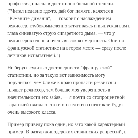
профессия, опасна в достаточно большой степени.
("Читал недавно где-то, дай бог памяти, кажется в
"Юманите-диманш", — говорит с наслаждением
режиссер, глубокомысленно затягиваясь и выпуская вам в
глаза синеватую струю сигаретного дыма, — что у
режиссеров очень и очень высокая смертность. Они по
французской статистике на втором месте — сразу после
летчиков-испытателей.")
Не берусь судить о достоверности "французской"
статистики, но за такую вот зависимость могу
поручиться: чем ближе к краю пропасти резвится и
пляшет режиссер, тем больше моя уверенность в
значительности его забав, — я почти со стопроцентной
гарантией ожидаю, что и он сам и его спектакли будут
очень высокого класса.
Пример приведу пока один, но зато какой характерный
пример! В разгар живодерских сталинских репрессий, в