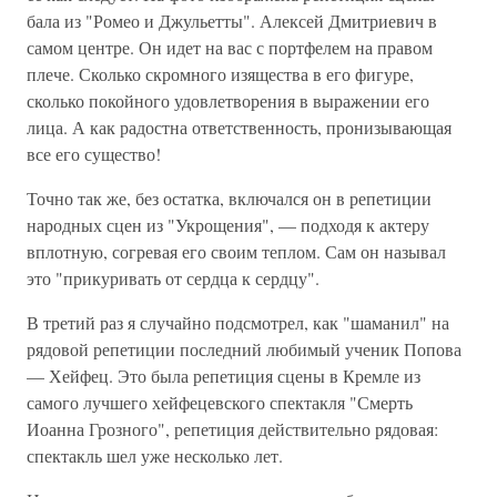
бала из "Ромео и Джульетты". Алексей Дмитриевич в
самом центре. Он идет на вас с портфелем на правом
плече. Сколько скромного изящества в его фигуре,
сколько покойного удовлетворения в выражении его
лица. А как радостна ответственность, пронизывающая
все его существо!
Точно так же, без остатка, включался он в репетиции
народных сцен из "Укрощения", — подходя к актеру
вплотную, согревая его своим теплом. Сам он называл
это "прикуривать от сердца к сердцу".
В третий раз я случайно подсмотрел, как "шаманил" на
рядовой репетиции последний любимый ученик Попова
— Хейфец. Это была репетиция сцены в Кремле из
самого лучшего хейфецевского спектакля "Смерть
Иоанна Грозного", репетиция действительно рядовая:
спектакль шел уже несколько лет.