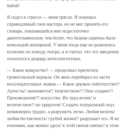
бабой!
Я сидел в стрессе — меня трясло. Я понимал
справедливый гнев мастера, но не мог принять его
словарь, показавшийся мне недостаточно
джентельменским, тем более, что бедная скрипка была
немолодой женщиной. У меня тогда еще не развеялись
иллюзии по поводу театра, и я считал, что это заведение
относится к разряду интеллигентных.
— Какое кощунство! — продолжал причитать
громогласный верзила. Он явно перебирал по части
восклицательных знаков.— Какое дерзкое святотатство!!
Артисты! занимаются!! творчеством!!! Они создают!!
Произведения!!! искусства. Их труд велик! и
величествен!! но хрррупок! Создать театральный опус
неимоверно трудно, а разрушить легко. Любая мелочь!
любая бестактность! грубой жизни!! разрушает его. Я не
понимаю, как можно здесь! в этой святая святых! в этом