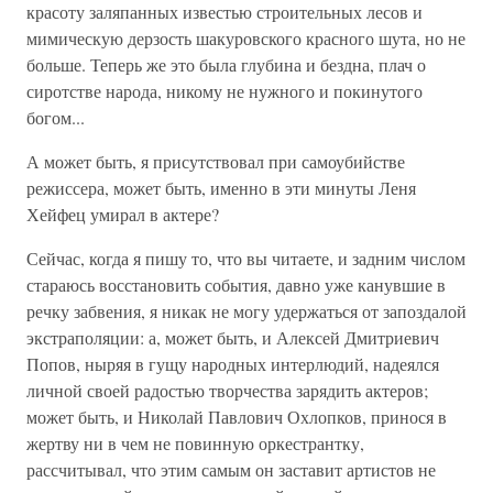
красоту заляпанных известью строительных лесов и
мимическую дерзость шакуровского красного шута, но не
больше. Теперь же это была глубина и бездна, плач о
сиротстве народа, никому не нужного и покинутого
богом...
А может быть, я присутствовал при самоубийстве
режиссера, может быть, именно в эти минуты Леня
Хейфец умирал в актере?
Сейчас, когда я пишу то, что вы читаете, и задним числом
стараюсь восстановить события, давно уже канувшие в
речку забвения, я никак не могу удержаться от запоздалой
экстраполяции: а, может быть, и Алексей Дмитриевич
Попов, ныряя в гущу народных интерлюдий, надеялся
личной своей радостью творчества зарядить актеров;
может быть, и Николай Павлович Охлопков, принося в
жертву ни в чем не повинную оркестрантку,
рассчитывал, что этим самым он заставит артистов не