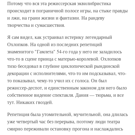
Потому что вся эта режиссерская эквилибристика
происходит в пограничной полосе игры, на стыке правды
и лжи, на грани жизни и фантазии. На рандеву
творчества и сумасшествия.
Я сам видел, как устраивал истерику легендарный
Охлопков. На одной из последних репетиций
знаменитого "Гамлета" 54-го года у него не заладилось
что-то в сцене принца с матерью-королевой. Охлопков
тихо беседовал в глубине циклопической рындинской
декорации с исполнителями, что-то им подсказывал, что-
то показывал, чему-то учил их с голоса. Он был
режиссер-деспот, и единственным законом для него было
собственное видение спектакля. Дания — тюрьма, и все
тут. Никаких гвоздей.
Репетиция была утомительной, мучительной, она длилась
уже четвертый час без перерыва, поэтому люди театра
смирно переживали остановку прогона и наслаждались