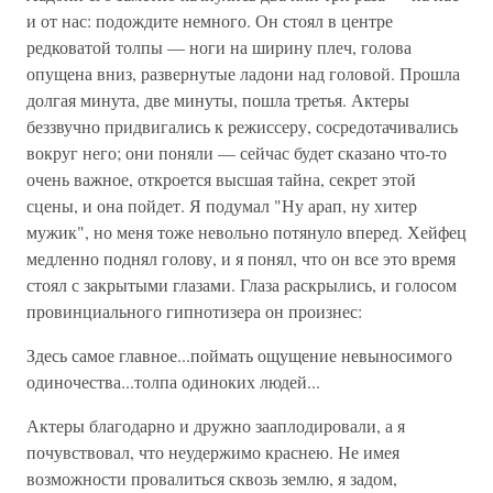
и от нас: подождите немного. Он стоял в центре
редковатой толпы — ноги на ширину плеч, голова
опущена вниз, развернутые ладони над головой. Прошла
долгая минута, две минуты, пошла третья. Актеры
беззвучно придвигались к режиссеру, сосредотачивались
вокруг него; они поняли — сейчас будет сказано что-то
очень важное, откроется высшая тайна, секрет этой
сцены, и она пойдет. Я подумал "Ну арап, ну хитер
мужик", но меня тоже невольно потянуло вперед. Хейфец
медленно поднял голову, и я понял, что он все это время
стоял с закрытыми глазами. Глаза раскрылись, и голосом
провинциального гипнотизера он произнес:
Здесь самое главное...поймать ощущение невыносимого
одиночества...толпа одиноких людей...
Актеры благодарно и дружно зааплодировали, а я
почувствовал, что неудержимо краснею. Не имея
возможности провалиться сквозь землю, я задом,