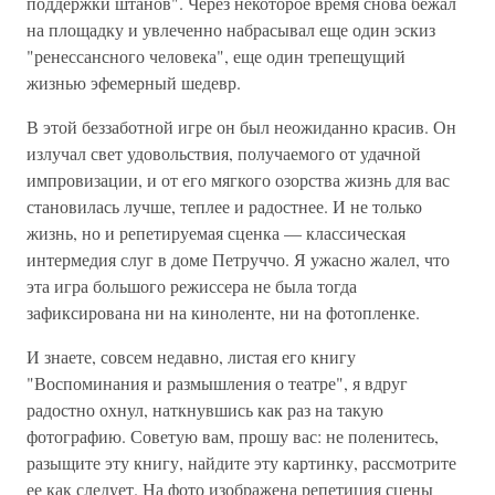
поддержки штанов". Через некоторое время снова бежал
на площадку и увлеченно набрасывал еще один эскиз
"ренессансного человека", еще один трепещущий
жизнью эфемерный шедевр.
В этой беззаботной игре он был неожиданно красив. Он
излучал свет удовольствия, получаемого от удачной
импровизации, и от его мягкого озорства жизнь для вас
становилась лучше, теплее и радостнее. И не только
жизнь, но и репетируемая сценка — классическая
интермедия слуг в доме Петруччо. Я ужасно жалел, что
эта игра большого режиссера не была тогда
зафиксирована ни на киноленте, ни на фотопленке.
И знаете, совсем недавно, листая его книгу
"Воспоминания и размышления о театре", я вдруг
радостно охнул, наткнувшись как раз на такую
фотографию. Советую вам, прошу вас: не поленитесь,
разыщите эту книгу, найдите эту картинку, рассмотрите
ее как следует. На фото изображена репетиция сцены