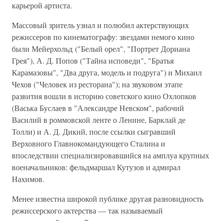
карьерой артиста.
Массовый зритель узнал и полюбил актерствующих
режиссеров по кинематографу: звездами немого кино
были Мейерхольд ("Белый орел", "Портрет Дориана
Грея"), А. Д. Попов ("Тайна исповеди", "Братья
Карамазовы", "Два друга, модель и подруга") и Михаил
Чехов ("Человек из ресторана"); на звуковом этапе
развития вошли в историю советского кино Охлопков
(Васька Буслаев в "Александре Невском", рабочий
Василий в роммовской ленте о Ленине, Барклай де
Толли) и А. Д. Дикий, после ссылки сыгравший
Верховного Главнокомандующего Сталина и
впоследствии специализировавшийся на амплуа крупных
военачальников: фельдмаршал Кутузов и адмирал
Нахимов.
Менее известна широкой публике другая разновидность
режиссерского актерства — так называемый