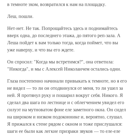
в темноте эхом, возвратился к нам на площадку.
Леш, пошли.
Нет-нет. Не так. Попрощайтесь здесь и поднимайтесь
вверх одна, до последнего этажа, до пятого реп-зала. А
Леша пойдет к вам только тогда, когда поймет, что вы
уже наверху, и что вы его ждете.
Он спросил: "Когда мы встретимся?", она ответила:
"Никогда", и мы с Алексей Николаичем остались одни.
Глаза постепенно начинали привыкать к темноте, но я его
не видел — то ли он отодвинулся от меня, то ли ушел за
ней. Я протянул руку и пошарил вокруг себя. Никого. Я
сделал два шага по лестнице и с облегчением увидел его
силуэт на мутноватом фоне еле заметного окна. Он сидел
на широком и низком подоконнике и, вероятно, слушал.
Я прижался к стене рядом с окном и тоже прислушался:
шаги ее были как легкие призраки звуков — то еле-еле