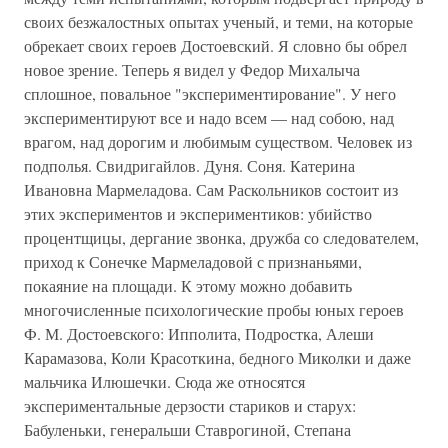
своих безжалостных опытах ученый, и теми, на которые
обрекает своих героев Достоевский. Я словно бы обрел
новое зрение. Теперь я видел у Федор Михалыча
сплошное, повальное "экспериментирование". У него
экспериментируют все и надо всем — над собою, над
врагом, над дорогим и любимым существом. Человек из
подполья. Свидригайлов. Дуня. Соня. Катерина
Ивановна Мармеладова. Сам Раскольников состоит из
этих экспериментов и экспериментиков: убийство
процентщицы, дергание звонка, дружба со следователем,
приход к Сонечке Мармеладовой с признаньями,
покаяние на площади. К этому можно добавить
многочисленные психологические пробы юных героев
Ф. М. Достоевского: Ипполита, Подростка, Алеши
Карамазова, Коли Красоткина, бедного Миколки и даже
мальчика Илюшечки. Сюда же относятся
экспериментальные дерзости стариков и старух:
Бабуленьки, генеральши Ставрогиной, Степана