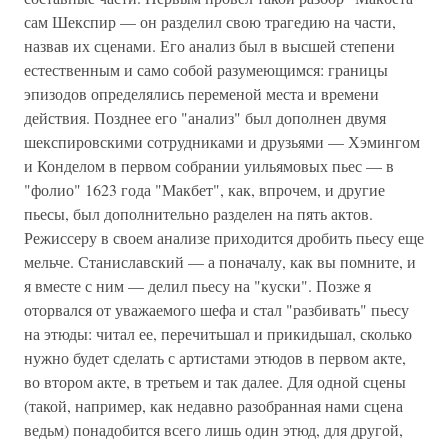
сам Шекспир — он разделил свою трагедию на части,
назвав их сценами. Его анализ был в высшей степени
естественным и само собой разумеющимся: границы
эпизодов определялись переменой места и времени
действия. Позднее его "анализ" был дополнен двумя
шекспировскими сотрудниками и друзьями — Хэмингом
и Конделом в первом собрании уильямовых пьес — в
"фолио" 1623 года "Макбет", как, впрочем, и другие
пьесы, был дополнительно разделен на пять актов.
Режиссеру в своем анализе приходится дробить пьесу еще
мельче. Станиславский — а поначалу, как вы помните, и
я вместе с ним — делил пьесу на "куски". Позже я
оторвался от уважаемого шефа и стал "разбивать" пьесу
на этюды: читал ее, перечитьшал и прикидьшал, сколько
нужно будет сделать с артистами этюдов в первом акте,
во втором акте, в третьем и так далее. Для одной сцены
(такой, например, как недавно разобранная нами сцена
ведьм) понадобится всего лишь один этюд, для другой,