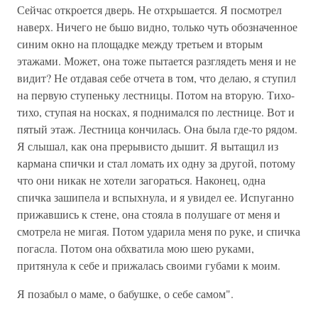
Сейчас откроется дверь. Не отхрьшается. Я посмотрел
наверх. Ничего не бьшо видно, только чуть обозначенное
синим окно на площадке между третьем и вторым
этажами. Может, она тоже пытается разглядеть меня и не
видит? Не отдавая себе отчета в том, что делаю, я ступил
на первую ступеньку лестницы. Потом на вторую. Тихо-
тихо, ступая на носках, я поднимался по лестнице. Вот и
пятый этаж. Лестница кончилась. Она была где-то рядом.
Я слышал, как она прерывисто дышит. Я вытащил из
кармана спички и стал ломать их одну за другой, потому
что они никак не хотели загораться. Наконец, одна
спичка зашипела и вспыхнула, и я увидел ее. Испуганно
прижавшись к стене, она стояла в полушаге от меня и
смотрела не мигая. Потом ударила меня по руке, и спичка
погасла. Потом она обхватила мою шею руками,
притянула к себе и прижалась своими губами к моим.
Я позабыл о маме, о бабушке, о себе самом".