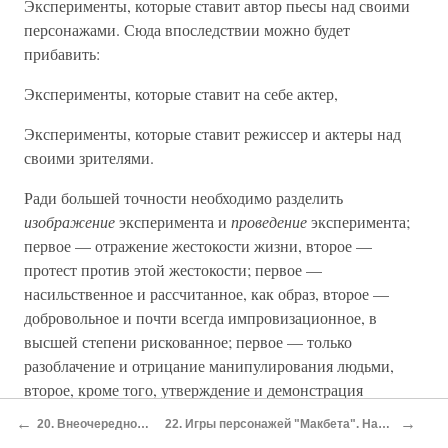
Эксперименты, которые ставит автор пьесы над своими
персонажами. Сюда впоследствии можно будет
прибавить:
Эксперименты, которые ставит на себе актер,
Эксперименты, которые ставит режиссер и актеры над
своими зрителями.
Ради большей точности необходимо разделить
изображение
эксперимента и
проведение
эксперимента;
первое — отражение жестокости жизни, второе —
протест против этой жестокости; первое —
насильственное и рассчитанное, как образ, второе —
добровольное и почти всегда импровизационное, в
высшей степени рискованное; первое — только
разоблачение и отрицание манипулирования людьми,
второе, кроме того, утверждение и демонстрация
самопожертвования ради других. И совсем уж
←
→
20. Внеочередной пленум трех ведьм
22. Игры персонажей "Макбета". Начало: два эксперимента второй сцены
недопустима имитация эксперимента .