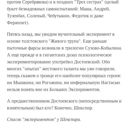
против Серебрякова) и в поздних "Трех сестрах" (целый
букет безнадежных самоиспытаний: Маша, Андрей,
Тузенбах, Соленый, Чебутыкин, Федотик и даже
Ферапонт).
Пятясь назад, мы увидим мучительный эксперимент в
основе толстовского "Живого трупа". Еще раньше
пыточные фарсы возникли в трилогии Сухово-Кобылина.
А еще прежде и в гигантских дозах психологическое
экспериментирование употребил Достоевский. Обо
многих "опытах" жестокого таланта мы уже говорили,
теперь скажем о троице его наиболее популярных героев:
ни Мышкина, ни Рогожина, ни инфернальную Настасью
нельзя понять вне их Больших Экспериментов.
А предшественником Достоевского (непосредственным и
влиятельным) был кто? Конечно, Шекспир.
Список "экспериментов" у Шекспира.