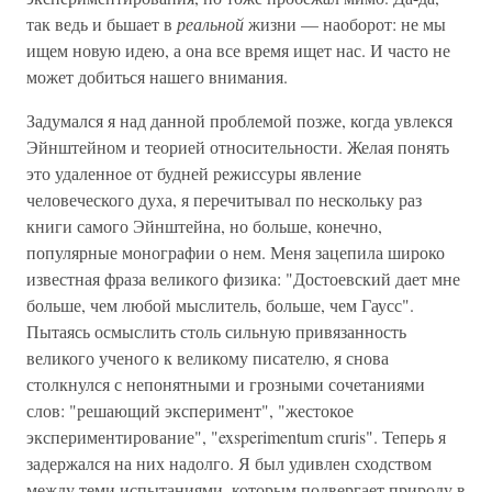
так ведь и бьшает в
реальной
жизни — наоборот: не мы
ищем новую идею, а она все время ищет нас. И часто не
может добиться нашего внимания.
Задумался я над данной проблемой позже, когда увлекся
Эйнштейном и теорией относительности. Желая понять
это удаленное от будней режиссуры явление
человеческого духа, я перечитывал по нескольку раз
книги самого Эйнштейна, но больше, конечно,
популярные монографии о нем. Меня зацепила широко
известная фраза великого физика: "Достоевский дает мне
больше, чем любой мыслитель, больше, чем Гаусс".
Пытаясь осмыслить столь сильную привязанность
великого ученого к великому писателю, я снова
столкнулся с непонятными и грозными сочетаниями
слов: "решающий эксперимент", "жестокое
экспериментирование", "exsperimentum cruris". Теперь я
задержался на них надолго. Я был удивлен сходством
между теми испытаниями, которым подвергает природу в