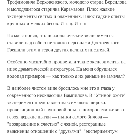
Трофимовича Верховенского, молодого старца Версилова
и молодящегося старичка Карамазова. Плюс жалкие
эксперименты святых и блаженных. Плюс гадкие опыты
крупных и мелких бесов. И т. д. И т. п.
Позже я понял, что психологические эксперименты
ставили над собою не только персонажи Достоевского.
Грешили этим и герои других великих писателей.
Особенно масштабно процветали такие эксперименты на
ниве драматической литературы. На меня обрушился
водопад примеров — как только я их раньше не замечал?
В наиболее чистом виде бросилось мне это в глаза у
современного неоклассика Вампилова. В "Утиной охоте"
эксперимент представлен максимально широко:
провокационный групповой опыт с похоронами живого
героя, дерзкие пытки — пытки самого Зилова —
"возвращение к счастью" с женой, ресторанные
выяснения отношений с "друзьями", "экспериментум