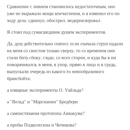
Сравнение с ливнем становилось недостаточным, оно
уже не выражало мощи впечатления, и я изменил его по
ходу дела: сдвинул, обострил, модернизировал.
Я стоял под сумасшедшим душем экспериментов.
Да, душ действительно спятил: если сначала струи падали
на меня со свистом только сверху, то со временем они
стали бить сбоку, сзади, со всех сторон, и куда бы я ни
поворачивался, в меня, в упор, прямо в лицо и в грудь,
выпускали очередь из какого-то невообразимого
брансбойта:
а изящные эксперименты О. Уайльда?
а "Вельд" и "Марсианин" Бредбери
а самоистязания протопопа Аввакума?
а пробы Подколесина и Чичикова?