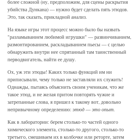
более сложной (ну, предположим, для сцены раскрытия
убийства Дункана) — нужно будет сделать пять этюдов.
Это, так сказать, прикладной анализ.
На языке игры этот процесс можно было бы назвать
"разламыванием любимой игрушки" — развинчиванием,
размонтированием, раскладыванием пьесы — с целью
обнаружить внутри нее спрятанный там таинственный
перводвигатель, найти ее душу.
Ох, уж эти этюды! Каких только функций им ни
приписывали, чему только не заставляли их служить!
Однажды, пытаясь объяснить своим ученикам, что же
такое этюд, и не желая притом повторять чужие и
затрепанные слова, я пришел к такому вот, довольно
непривычному определению:
этюд
—
это опыт.
Как в лаборатории: берем столько-то частей одного
химического элемента, столько-то другого, столько-то
третьего, смешиваем их в колбочке или реторте, затем