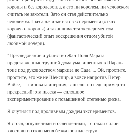
короны и без королевства, а его ни королем, ни человеком
считать не захотели. Зато он стал действительно
человеком. Пьеса начинается с эксперимента (отказ
короля от короны) и заканчивается экспериментом
(фантастический опыт воскрешения отцом убитой
любимой дочери).
"Преследование и убийство Жан Поля Марата,
представленные труппой дома умалишенных в Шаран-
тоне под руководством маркиза де Сада"... Ой, простите,
простите, это же не Шекспир, а вовсе напротив Петер
Вайсе, — виновата инерция, занесло, но ведь пример-то
прекрасный: эта пьеска — сплошное
экспериментирование с повышенной степенью риска.
Я очутился под проливным дождем экспериментов.
Я стоял, оглушенный и ослепленный, - с такой силой
хлестали и секли меня безжалостные струи.