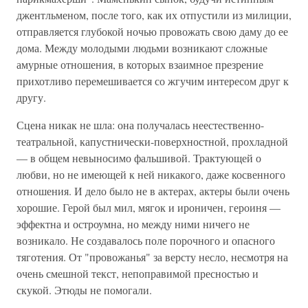
джентльменом, после того, как их отпустили из милиции,
отправляется глубокой ночью провожать свою даму до ее
дома. Между молодыми людьми возникают сложные
амурные отношения, в которых взаимное презрение
прихотливо перемешивается со жгучим интересом друг к
другу.
Сцена никак не шла: она получалась неестественно-
театральной, капустнически-поверхностной, прохладной
— в общем невыносимо фальшивой. Трактующей о
любви, но не имеющей к ней никакого, даже косвенного
отношения. И дело было не в актерах, актеры были очень
хорошие. Герой был мил, мягок и ироничен, героиня —
эффектна и остроумна, но между ними ничего не
возникало. Не создавалось поле порочного и опасного
тяготения. От "провожанья" за версту несло, несмотря на
очень смешной текст, непоправимой пресностью и
скукой. Этюды не помогали.