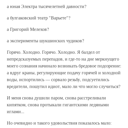
а юная Электра тысячелетней давности?
а булгаковский театр "Варьете"?
а Григорий Мелехов?
а эксперименты шукшинских чудиков?
Горячо. Холодно. Горячо. Холодно. Я балдел от
непредсказуемых перепадов, и где-то на дне меркнущего
моего сознания начинало возникать бредовое подозрение:
а вдруг краны, регулирующие подачу горячей и холодной
воды, испортились — сорвало резьбу, подсуетились
вредители, пошутил идиот, мало ли что могло случиться?
И меня снова душили паром, снова расстреливали
кипятком, снова протыкали гигантскими ледяными
иглами...
Но очевидно и такого удовольствия показалось мало: