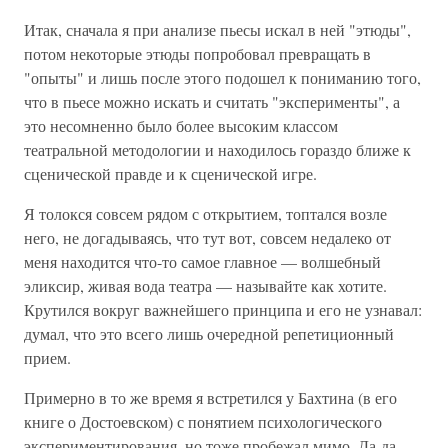
Итак, сначала я при анализе пьесы искал в ней "этюды",
потом некоторые этюды попробовал превращать в
"опыты" и лишь после этого подошел к пониманию того,
что в пьесе можно искать и считать "эксперименты", а
это несомненно было более высоким классом
театральной методологии и находилось гораздо ближе к
сценической правде и к сценической игре.
Я толокся совсем рядом с открытием, топтался возле
него, не догадываясь, что тут вот, совсем недалеко от
меня находится что-то самое главное — волшебный
эликсир, живая вода театра — называйте как хотите.
Крутился вокруг важнейшего принципа и его не узнавал:
думал, что это всего лишь очередной репетиционный
прием.
Примерно в то же время я встретился у Бахтина (в его
книге о Достоевском) с понятием психологического
экспериментирования, но тоже пробежал мимо. Да-да,