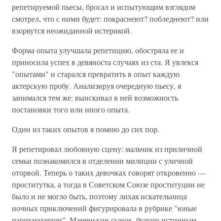
репетируемой пьесы, бросал и испытующим взглядом
смотрел, что с ними будет: покраснеют? побледнеют? или
взорвутся неожиданной истерикой.
Форма опыта улучшала репетицию, обостряла ее и
приносила успех в девяноста случаях из ста. Я увлекся
"опытами" и старался превратить в опыт каждую
актерскую пробу. Анализируя очередную пьесу, я
занимался тем же: выискивал в ней возможность
постановки того или иного опыта.
Один из таких опытов я помню до сих пор.
Я репетировал любовную сцену: мальчик из приличной
семьи познакомился в отделении милиции с уличной
оторвой. Теперь о таких девочках говорят откровенно —
проститутка, а тогда в Советском Союзе проституции не
было и не могло быть, поэтому лихая искательница
ночных приключений фигурировала в рубрике "юные
парикмахерши". Маменькин сынок, будучи истинным