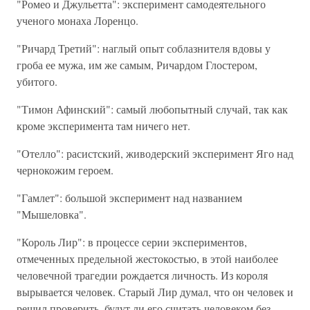
"Ромео и Джульетта": эксперимент самодеятельного
ученого монаха Лоренцо.
"Ричард Третий": наглый опыт соблазнителя вдовы у
гроба ее мужа, им же самым, Ричардом Глостером,
убитого.
"Тимон Афинский": самый любопытный случай, так как
кроме эксперимента там ничего нет.
"Отелло": расистский, живодерский эксперимент Яго над
чернокожим героем.
"Гамлет": большой эксперимент над названием
"Мышеловка".
"Король Лир": в процессе серии экспериментов,
отмеченных предельной жестокостью, в этой наиболее
человечной трагедии рождается личность. Из короля
вырывается человек. Старый Лир думал, что он человек и
решил проверить, будут ли его считать человеком без