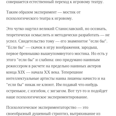
совершается естественный переход к игровому театру.
Таким образом эксперимент — мостик от
психологического театра к игровому.
Это чутко ощутил великий Станиславский, но осознать,
теоретически осмыслить и методически разработать — не
успел. Свидетельство тому — его знаменитое "если бы".
"Если бы" — скачок в игру воображения, зародыш,
первое бревнышко вышеупомянутого мостика. Но есть у
этого "если бы" и слабина: оно придумано наивным
режиссером в расчете на предельно наивных актеров
конца XIX — начала XX века. Теперешние
интеллектуальные артисты наива лишены начисто и на
"если бы" никак не клюют. Им подавай что-нибудь
остренькое, с изгибом, с зигзагом. Вот тут-то и подойдет
наше психологическое экспериментирование.
Психологическое экспериментаторство — это
своеобразный душевный стриптиз, вытряхивание из