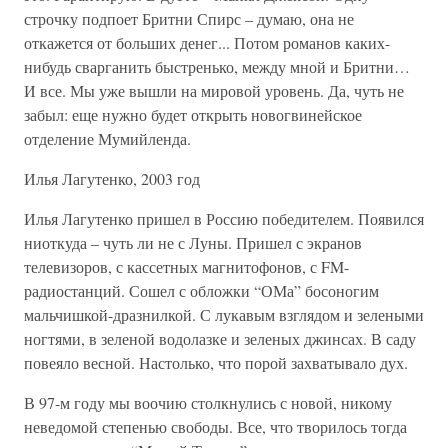
строчку подпоет Бритни Спирс – думаю, она не
откажется от больших денег... Потом романов каких-
нибудь сварганить быстренько, между мной и Бритни…
И все. Мы уже вышли на мировой уровень. Да, чуть не
забыл: еще нужно будет открыть новогвинейское
отделение Мумийленда.
Илья Лагутенко, 2003 год
Илья Лагутенко пришел в Россию победителем. Появился
ниоткуда – чуть ли не с Луны. Пришел с экранов
телевизоров, с кассетных магнитофонов, с FM-
радиостанций. Сошел с обложки “ОМа” босоногим
мальчишкой-дразнилкой. С лукавым взглядом и зелеными
ногтями, в зеленой водолазке и зеленых джинсах. В саду
повеяло весной. Настолько, что порой захватывало дух.
В 97-м году мы воочию столкнулись с новой, никому
неведомой степенью свободы. Все, что творилось тогда