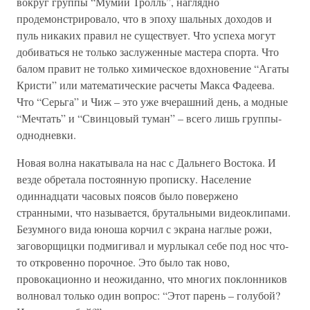
вокруг группы “Мумий Тролль”, наглядно
продемонстрировало, что в эпоху шальных доходов и
пуль никаких правил не существует. Что успеха могут
добиваться не только заслуженные мастера спорта. Что
балом правит не только химическое вдохновение “Агаты
Кристи” или математические расчеты Макса Фадеева.
Что “Серьга” и Чиж – это уже вчерашний день, а модные
“Мечтать” и “Свинцовый туман” – всего лишь группы-
однодневки.
Новая волна накатывала на нас с Дальнего Востока. И
везде обретала постоянную прописку. Население
одиннадцати часовых поясов было повержено
странными, что называется, брутальными видеоклипами.
Безумного вида юноша корчил с экрана наглые рожи,
заговорщицки подмигивал и мурлыкал себе под нос что-
то откровенно порочное. Это было так ново,
провокационно и неожиданно, что многих поклонников
волновал только один вопрос: “Этот парень – голубой?