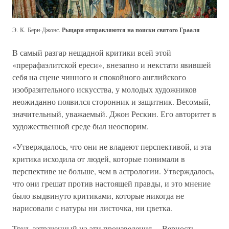
Э. К. Берн-Джонс.
Рыцари отправляются на поиски святого Грааля
В самый разгар нещадной критики всей этой
«прерафаэлитской ереси», внезапно и некстати явившей
себя на сцене чинного и спокойного английского
изобразительного искусства, у молодых художников
неожиданно появился сторонник и защитник. Весомый,
значительный, уважаемый. Джон Рескин. Его авторитет в
художественной среде был неоспорим.
«Утверждалось, что они не владеют перспективой, и эта
критика исходила от людей, которые понимали в
перспективе не больше, чем в астрологии. Утверждалось,
что они грешат против настоящей правды, и это мнение
было выдвинуто критиками, которые никогда не
нарисовали с натуры ни листочка, ни цветка.
Труд, затраченный на эти произведения… Верность