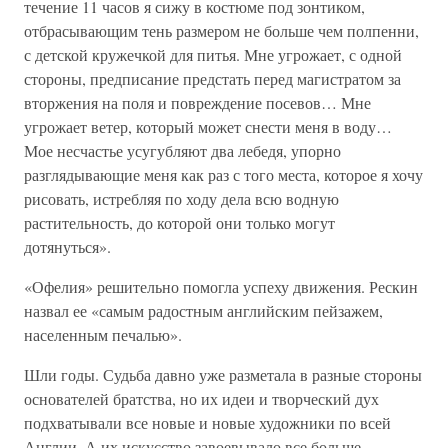
течение 11 часов я сижу в костюме под зонтиком,
отбрасывающим тень размером не больше чем полпенни,
с детской кружечкой для питья. Мне угрожает, с одной
стороны, предписание предстать перед магистратом за
вторжения на поля и повреждение посевов… Мне
угрожает ветер, который может снести меня в воду…
Мое несчастье усугубляют два лебедя, упорно
разглядывающие меня как раз с того места, которое я хочу
рисовать, истребляя по ходу дела всю водную
растительность, до которой они только могут
дотянуться».
«Офелия» решительно помогла успеху движения. Рескин
назвал ее «самым радостным английским пейзажем,
населенным печалью».
Шли годы. Судьба давно уже разметала в разные стороны
основателей братства, но их идеи и творческий дух
подхватывали все новые и новые художники по всей
Англии. А их искусство завоевывало все больше