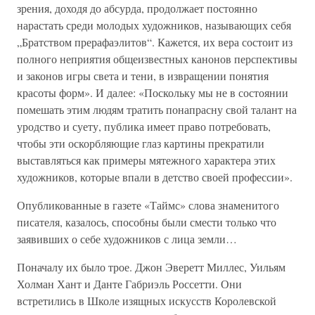
зрения, доходя до абсурда, продолжает постоянно
нарастать среди молодых художников, называющих себя
„Братством прерафаэлитов“. Кажется, их вера состоит из
полного неприятия общеизвестных канонов перспективы
и законов игры света и тени, в извращении понятия
красоты форм». И далее: «Поскольку мы не в состоянии
помешать этим людям тратить понапрасну свой талант на
уродство и суету, публика имеет право потребовать,
чтобы эти оскорбляющие глаз картины прекратили
выставляться как примеры мятежного характера этих
художников, которые впали в детство своей профессии».
Опубликованные в газете «Таймс» слова знаменитого
писателя, казалось, способны были смести только что
заявивших о себе художников с лица земли…
Поначалу их было трое. Джон Эверетт Миллес, Уильям
Холман Хант и Данте Габриэль Россетти. Они
встретились в Школе изящных искусств Королевской