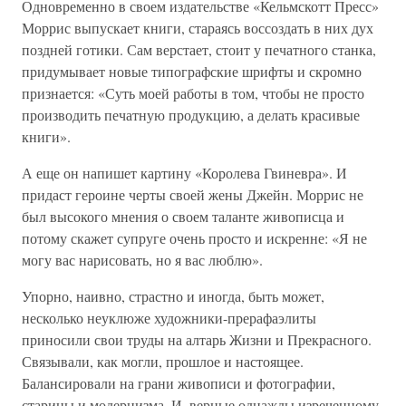
Одновременно в своем издательстве «Кельмскотт Пресс»
Моррис выпускает книги, стараясь воссоздать в них дух
поздней готики. Сам верстает, стоит у печатного станка,
придумывает новые типографские шрифты и скромно
признается: «Суть моей работы в том, чтобы не просто
производить печатную продукцию, а делать красивые
книги».
А еще он напишет картину «Королева Гвиневра». И
придаст героине черты своей жены Джейн. Моррис не
был высокого мнения о своем таланте живописца и
потому скажет супруге очень просто и искренне: «Я не
могу вас нарисовать, но я вас люблю».
Упорно, наивно, страстно и иногда, быть может,
несколько неуклюже художники-прерафаэлиты
приносили свои труды на алтарь Жизни и Прекрасного.
Связывали, как могли, прошлое и настоящее.
Балансировали на грани живописи и фотографии,
старины и модернизма. И, верные однажды изреченному