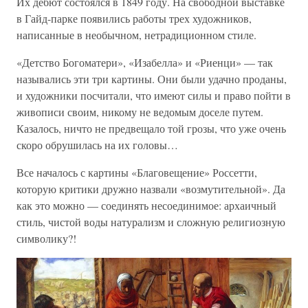
Их дебют состоялся в 1849 году. На свободной выставке
в Гайд-парке появились работы трех художников,
написанные в необычном, нетрадиционном стиле.
«Детство Богоматери», «Изабелла» и «Риенци» — так
назывались эти три картины. Они были удачно проданы,
и художники посчитали, что имеют силы и право пойти в
живописи своим, никому не ведомым доселе путем.
Казалось, ничто не предвещало той грозы, что уже очень
скоро обрушилась на их головы…
Все началось с картины «Благовещение» Россетти,
которую критики дружно назвали «возмутительной». Да
как это можно — соединять несоединимое: архаичный
стиль, чистой воды натурализм и сложную религиозную
символику?!