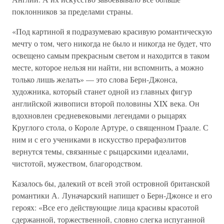
поклонников за пределами страны.
«Под картиной я подразумеваю красивую романтическую
мечту о том, чего никогда не было и никогда не будет, что
освещено самым прекрасным светом и находится в таком
месте, которое нельзя ни найти, ни вспомнить, а можно
только лишь желать» — это слова Берн-Джонса,
художника, который станет одной из главных фигур
английской живописи второй половины XIX века. Он
вдохновлен средневековыми легендами о рыцарях
Круглого стола, о Короле Артуре, о священном Граале. С
ним и с его учениками в искусство прерафаэлитов
вернутся темы, связанные с рыцарскими идеалами,
чистотой, мужеством, благородством.
Казалось бы, далекий от всей этой островной британской
романтики А. Луначарский напишет о Берн-Джонсе и его
героях: «Все его действующие лица красивы красотой
сдержанной, торжественной, словно слегка испуганной