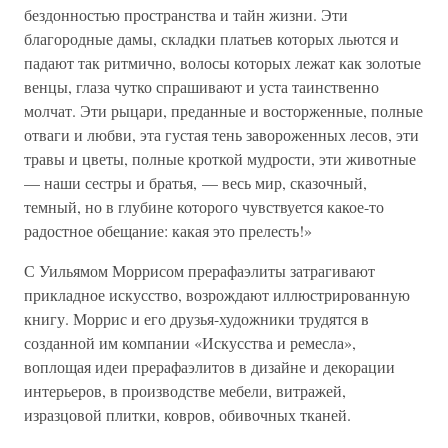
бездонностью пространства и тайн жизни. Эти
благородные дамы, складки платьев которых льются и
падают так ритмично, волосы которых лежат как золотые
венцы, глаза чутко спрашивают и уста таинственно
молчат. Эти рыцари, преданные и восторженные, полные
отваги и любви, эта густая тень завороженных лесов, эти
травы и цветы, полные кроткой мудрости, эти животные
— наши сестры и братья, — весь мир, сказочный,
темный, но в глубине которого чувствуется какое-то
радостное обещание: какая это прелесть!»
С Уильямом Моррисом прерафаэлиты затрагивают
прикладное искусство, возрождают иллюстрированную
книгу. Моррис и его друзья-художники трудятся в
созданной им компании «Искусства и ремесла»,
воплощая идеи прерафаэлитов в дизайне и декорации
интерьеров, в производстве мебели, витражей,
изразцовой плитки, ковров, обивочных тканей.