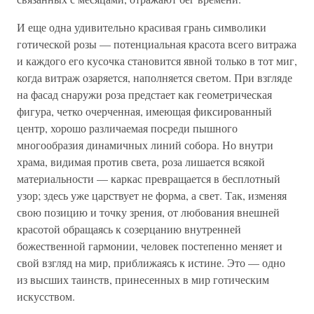
И еще одна удивительно красивая грань символики
готической розы — потенциальная красота всего витража
и каждого его кусочка становится явной только в тот миг,
когда витраж озаряется, наполняется светом. При взгляде
на фасад снаружи роза предстает как геометрическая
фигура, четко очерченная, имеющая фиксированный
центр, хорошо различаемая посреди пышного
многообразия динамичных линий собора. Но внутри
храма, видимая против света, роза лишается всякой
материальности — каркас превращается в бесплотный
узор; здесь уже царствует не форма, а свет. Так, изменяя
свою позицию и точку зрения, от любования внешней
красотой обращаясь к созерцанию внутренней
божественной гармонии, человек постепенно меняет и
свой взгляд на мир, приближаясь к истине. Это — одно
из высших таинств, принесенных в мир готическим
искусством.