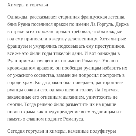
Химеры и горгульи
Однажды, рассказывает старинная французская легенда,
близ Руана поселился дракон по имени Ла Горгуль. Держа
в страхе всех горожан, дракон требовал, чтобы каждый
год ему приносили в жертву девственницу. Хотя хитрые
французы и умудрялись подсовывать ему преступников,
все же это были годы тяжелой дани. И вот однажды в
Руан приехал священник по имени Романус. Узнав о
кровожадном драконе, он пообещал руанцам избавить их
от ужасного соседства, взамен же попросил построить в
городе храм. Когда дракон был повержен, расторопные
руанцы сожгли его, однако шею и голову Ла Горгуля,
закаленные его огненным дыханием, уничтожить не
смогли. Тогда решено было разместить их на крыше
нового храма как предупреждение всем чудовищам и в
память о славном подвиге Романуса.
Сегодня горгульи и химеры, каменные полуфигуры