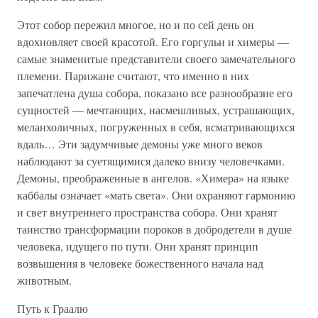
Этот собор пережил многое, но и по сей день он
вдохновляет своей красотой. Его горгульи и химеры —
самые знаменитые представители своего замечательного
племени. Парижане считают, что именно в них
запечатлена душа собора, показано все разнообразие его
сущностей — мечтающих, насмешливых, устрашающих,
меланхоличных, погруженных в себя, всматривающихся
вдаль… Эти задумчивые демоны уже много веков
наблюдают за суетящимися далеко внизу человечками.
Демоны, преображенные в ангелов. «Химера» на языке
каббалы означает «мать света». Они охраняют гармонию
и свет внутреннего пространства собора. Они хранят
таинство трансформации пороков в добродетели в душе
человека, идущего по пути. Они хранят принцип
возвышения в человеке божественного начала над
животным.
Путь к Граалю