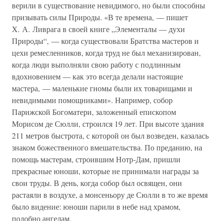
верили в существование невидимого, но были способны
призывать силы Природы. «В те времена, — пишет
Х. А. Ливрага в своей книге „Элементалы — духи
Природы“, — когда существовали Братства мастеров и
цехи ремесленников, когда труд не был механизирован,
когда люди выполняли свою работу с подлинным
вдохновением — как это всегда делали настоящие
мастера, — маленькие гномы были их товарищами и
невидимыми помощниками». Например, собор
Парижской Богоматери, заложенный епископом
Морисом де Сюлли, строился 19 лет. При высоте здания
211 метров быстрота, с которой он был возведен, казалась
знаком божественного вмешательства. По преданию, на
помощь мастерам, строившим Нотр-Дам, пришли
прекрасные юноши, которые не принимали награды за
свои труды. В день, когда собор был освящен, они
растаяли в воздухе, а монсеньору де Сюлли в то же время
было видение: юноши парили в небе над храмом,
подобно ангелам.