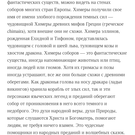
фантастических существ, можно видеть на стенах
соборов многих стран Европы. Химеры получили свое
имя от имени злобного порождения темных сил —
чудовищной Химеры древних мифов Греции (греческое
chimaira), хотя внешне они не схожи. Химера эллинов,
рожденная Ехидной и Тифоном, представлялась
чудовищем с головой и шеей льва, туловищем козы и
хвостом дракона. Химеры соборов — это фантастические
существа, иногда напоминающие животных или птиц,
иногда людей или гномов. Хотя их гримасы и позы
иногда устрашают, все же они больше схожи с древними
оберегами. Как драконья голова на носу дракара (ладьи
викингов) хранила корабль от злых сил, так и эти
персонажи языческих легенд и преданий оберегают
собор от проникновения в него всего темного и
недоброго. Это духи народной веры, духи Природы,
которые слушаются Христа и Богоматерь, помогают
людям, не требуя ничего взамен. Это чудесные
помощники из народных преданий и волшебных сказок.