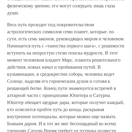
физическому зрению, его могут созерцать лишь глаза
души.
Весь путь проходит под покровительством
астрологических символов семи планет, которые, по
сути, есть семь законов, руководящих миром и человеком.
Начинается путь с «таинства первого шага», с решимости
вступить на непростую стезю поиска мудрости. В этот
момент человеком владеет Марс, планета решительного
действия, новых начал и пробивания путей. В
кульминации, в средокрестии собора, человека ведет
Солнце, наделяя его героическим духом и готовя к
решающей битве. Конец пути знаменуется встречей в
алтарной части с принципами Юпитера и Сатурна.
Юпитер обещает щедрые дары, которые получит каждый,
кто осмелится пройти путь до конца, раскрывая
внутренние потенциалы, которые можно еще назвать
Божьим даром. И в тот же миг беспощадный ко всему
тленному Сатурн-Время требует от путника подвести