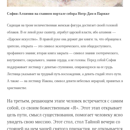
София-Алхимия на главном портале собора Нотр-Дам в Париже
Сидящая на троне величественная женская фигура достигает своей головой
облаков. В ее левой руке скипетр, атрибут царской власти, ибо алхимия —
«Царское искусство». В правой руке она держит две книги: та, что обращена к
зрителю, открыта — это символ экзотерического, или общедоступного,
профанного знания; вторая книга закрыта — символ знания эзотерического,
внутреннего, сакрального, знания сердца, а не головы. Перед собой София
поддерживает лестницу с девятью ступенями, опирающуюся на ее грудь.
Лестница указывает на трудный путь восхождения, а девять стадий этого пути.
А также — на лестницу Иакова, символ девяти небесных иерархий, принятых в
христианстве.
На третьем, решающем этапе человек встречается с самим
собой, со своим божественным «Я». Этот этап открывает
цель пути, смысл существования, помогает человеку ясно
увидеть свою миссию. Этот стол, стол Тайной вечери со
стоящей на нем чашей святого причастия, не открывается