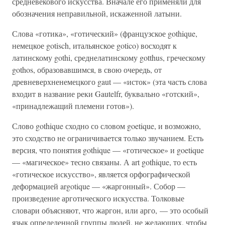
средневекового искусства. Вначале его применяли для
обозначения неправильной, искаженной латыни.
Слова «готика», «готический» (французское gothique,
немецкое gotisch, итальянское gotico) восходят к
латинскому gothi, среднелатинскому gotthus, греческому
gothos, образовавшимся, в свою очередь, от
древневерхненемецкого gaut — «исток» (эта часть слова
входит в название реки Gautelfr, буквально «готский»,
«принадлежащий племени готов»).
Слово gothique сходно со словом goetique, и возможно,
это сходство не ограничивается только звучанием. Есть
версия, что понятия gothique — «готическое» и goetique
— «магическое» тесно связаны. А art gothique, то есть
«готическое искусство», является орфографической
деформацией argotique — «жаргонный». Собор —
произведение арготического искусства. Толковые
словари объясняют, что жаргон, или арго, — это особый
язык определенной группы людей, не желающих, чтобы