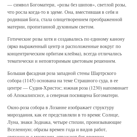
— символ Богоматери, «розы без шипов», светлой розы,
что росла когда-то в эдеме. Она, вместившая в себя и
родившая Бога, стала олицетворением преображенной
материи, пропитанной духовным светом.
Готические розы хотя и создавались по единому канону
(ярко выраженный центр и расположенные вокруг по
концентрическим орбитам клейма), всегда отличались
тематически и неповторимым цветовым решением.
Большая фасадная роза западной стены Шартрского
собора (1145) основана на теме Страшного суда, в ее
центре — Судия-Христос; южная роза (1230) напоминает
об Апокалипсисе, а северная посвящена Богоматери.
Окно-роза собора в Лозанне изображает структуру
мироздания, как ее представляли в то время: Солнце,
Луна, знаки Зодиака, четыре стихии, пронизывающие
Вселенную; образы времен года и видов работ,
связанных с месяцами, отражают бег времени.