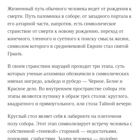
Жизненный путь обычного человека ведет от рождения к
смерти. Путь паломника в соборе, от западного портала к
его алтарной части, напротив, есть символическое
странствие от смерти к новому рождению, переход от
конечного, тленного и суетного к поиску смысла жизни,
символом которого в средневековой Европе стал святой
Грааль.
В своем странствии ищущий проходит три этапа, суть
которых ученые-алхимики обозначили в символических
именах нигредо, альбедо и рубедо — Черное, Белое и
Красное дело. Во внутреннем пространстве собора эти
этапы являются путнику в образе трех столов: круглого,
квадратного и прямоугольного, или стола Тайной вечери.
Круглый стол являет себя в лабиринте на плиточном
полу собора. Этот этап символизирует встречу человека с
собственной «теневой» стороной — недостатками,
пороками, слабостями. Задача человека — подобно