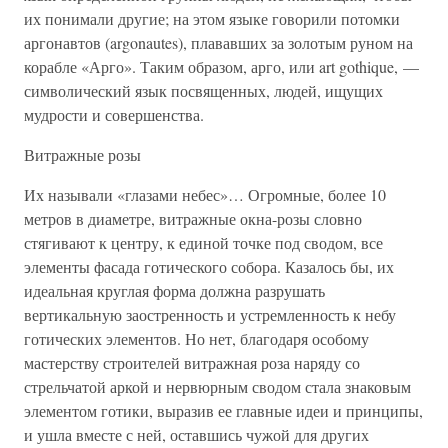
их понимали другие; на этом языке говорили потомки
аргонавтов (argonautes), плававших за золотым руном на
корабле «Арго». Таким образом, арго, или art gothique, —
символический язык посвященных, людей, ищущих
мудрости и совершенства.
Витражные розы
Их называли «глазами небес»… Огромные, более 10
метров в диаметре, витражные окна-розы словно
стягивают к центру, к единой точке под сводом, все
элементы фасада готического собора. Казалось бы, их
идеальная круглая форма должна разрушать
вертикальную заостренность и устремленность к небу
готических элементов. Но нет, благодаря особому
мастерству строителей витражная роза наряду со
стрельчатой аркой и нервюрным сводом стала знаковым
элементом готики, выразив ее главные идеи и принципы,
и ушла вместе с ней, оставшись чужой для других