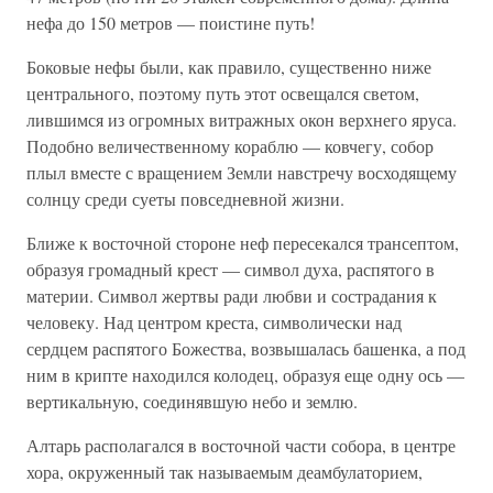
нефа до 150 метров — поистине путь!
Боковые нефы были, как правило, существенно ниже
центрального, поэтому путь этот освещался светом,
лившимся из огромных витражных окон верхнего яруса.
Подобно величественному кораблю — ковчегу, собор
плыл вместе с вращением Земли навстречу восходящему
солнцу среди суеты повседневной жизни.
Ближе к восточной стороне неф пересекался трансептом,
образуя громадный крест — символ духа, распятого в
материи. Символ жертвы ради любви и сострадания к
человеку. Над центром креста, символически над
сердцем распятого Божества, возвышалась башенка, а под
ним в крипте находился колодец, образуя еще одну ось —
вертикальную, соединявшую небо и землю.
Алтарь располагался в восточной части собора, в центре
хора, окруженный так называемым деамбулаторием,