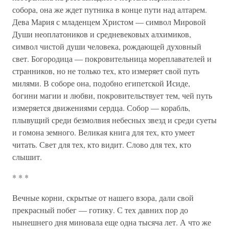
собора, она же ждет путника в конце пути над алтарем.
Дева Мария с младенцем Христом — символ Мировой
Души неоплатоников и средневековых алхимиков,
символ чистой души человека, рождающей духовный
свет. Богородица — покровительница мореплавателей и
странников, но не только тех, кто измеряет свой путь
милями. В соборе она, подобно египетской Исиде,
богини магии и любви, покровительствует тем, чей путь
измеряется движениями сердца. Собор — корабль,
плывущий среди безмолвия небесных звезд и среди суеты
и гомона земного. Великая книга для тех, кто умеет
читать. Свет для тех, кто видит. Слово для тех, кто
слышит.
* * *
Вечные корни, скрытые от нашего взора, дали свой
прекрасный побег — готику. С тех давних пор до
нынешнего дня миновала еще одна тысяча лет. А что же