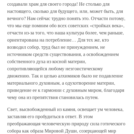
создавали храм для своего города! Не столько для
настоящего, сколько для будущего, или, может быть, для
вечного? Нам сейчас трудно понять это. Отчасти потому,
что мы еще помним обо всех советских «стройках века»,
отчасти из-за того, что наша культура более, чем раньше,
ориентирована на потребление… Для тех же, кто
возводил собор, труд был не принуждением, не
источником средств существования, а освобождением
собственного духа из косной материи,
сопротивляющейся любому неэгоистическому
движению. Так и целью алхимиков было не подавление
материального духовным, а одухотворение материи,
приведение ее к гармонии с духовным миром, благодаря
чему она из препятствия становилась путем.
Свет, высвобожденный из камня, освещает ум человека,
заставляя его пробудиться в ответ. В этом
преображающая человеческую природу сила готического
собора как образа Мировой Души, созерцающей мир