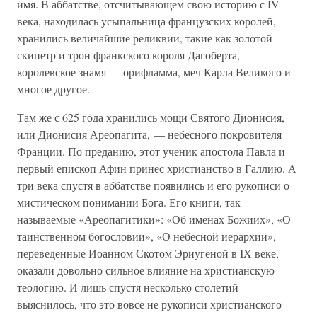
имя. В аббатстве, отсчитывающем свою историю с IV
века, находилась усыпальница французских королей,
хранились величайшие реликвии, такие как золотой
скипетр и трон франкского короля Дагоберта,
королевское знамя — орифламма, меч Карла Великого и
многое другое.
Там же с 625 года хранились мощи Святого Дионисия,
или Дионисия Ареопагита, — небесного покровителя
Франции. По преданию, этот ученик апостола Павла и
первый епископ Афин принес христианство в Галлию. А
три века спустя в аббатстве появились и его рукописи о
мистическом понимании Бога. Его книги, так
называемые «Ареопагитики»: «Об именах Божиих», «О
таинственном богословии», «О небесной иерархии», —
переведенные Иоанном Скотом Эриугеной в IX веке,
оказали довольно сильное влияние на христианскую
теологию. И лишь спустя несколько столетий
выяснилось, что это вовсе не рукописи христианского