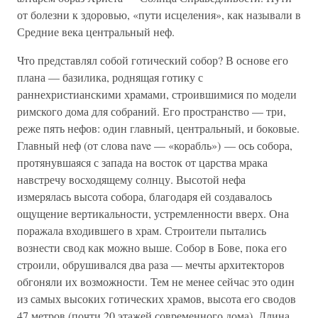
от болезни к здоровью, «пути исцеления», как называли в
Средние века центральный неф.
Что представлял собой готический собор? В основе его
плана — базилика, роднящая готику с
раннехристианскими храмами, строившимися по модели
римского дома для собраний. Его пространство — три,
реже пять нефов: один главный, центральный, и боковые.
Главный неф (от слова nave — «корабль») — ось собора,
протянувшаяся с запада на восток от царства мрака
навстречу восходящему солнцу. Высотой нефа
измерялась высота собора, благодаря ей создавалось
ощущение вертикальности, устремленности вверх. Она
поражала входившего в храм. Строители пытались
вознести свод как можно выше. Собор в Бове, пока его
строили, обрушивался два раза — мечты архитекторов
обгоняли их возможности. Тем не менее сейчас это один
из самых высоких готических храмов, высота его сводов
47 метров (почти 20 этажей современного дома). Длина