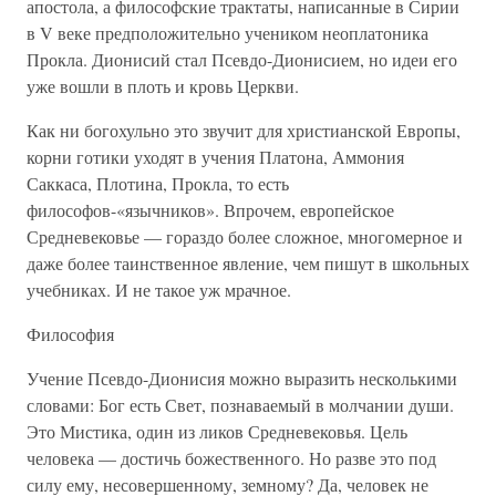
апостола, а философские трактаты, написанные в Сирии
в V веке предположительно учеником неоплатоника
Прокла. Дионисий стал Псевдо-Дионисием, но идеи его
уже вошли в плоть и кровь Церкви.
Как ни богохульно это звучит для христианской Европы,
корни готики уходят в учения Платона, Аммония
Саккаса, Плотина, Прокла, то есть
философов-«язычников». Впрочем, европейское
Средневековье — гораздо более сложное, многомерное и
даже более таинственное явление, чем пишут в школьных
учебниках. И не такое уж мрачное.
Философия
Учение Псевдо-Дионисия можно выразить несколькими
словами: Бог есть Свет, познаваемый в молчании души.
Это Мистика, один из ликов Средневековья. Цель
человека — достичь божественного. Но разве это под
силу ему, несовершенному, земному? Да, человек не