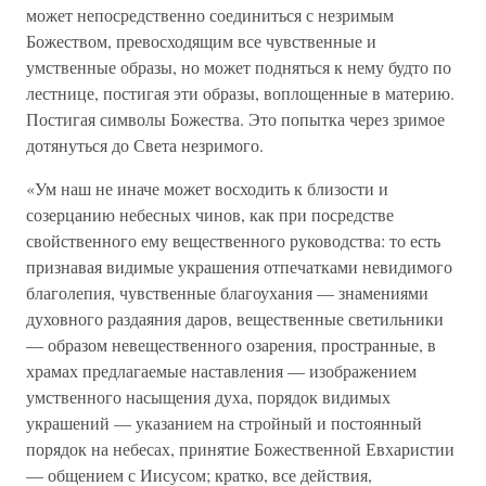
может непосредственно соединиться с незримым
Божеством, превосходящим все чувственные и
умственные образы, но может подняться к нему будто по
лестнице, постигая эти образы, воплощенные в материю.
Постигая символы Божества. Это попытка через зримое
дотянуться до Света незримого.
«Ум наш не иначе может восходить к близости и
созерцанию небесных чинов, как при посредстве
свойственного ему вещественного руководства: то есть
признавая видимые украшения отпечатками невидимого
благолепия, чувственные благоухания — знамениями
духовного раздаяния даров, вещественные светильники
— образом невещественного озарения, пространные, в
храмах предлагаемые наставления — изображением
умственного насыщения духа, порядок видимых
украшений — указанием на стройный и постоянный
порядок на небесах, принятие Божественной Евхаристии
— общением с Иисусом; кратко, все действия,