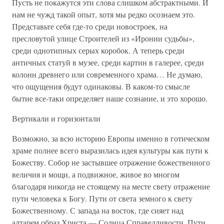
Пусть не покажутся эти слова слишком абстрактными. И
нам не чужд такой опыт, хотя мы редко осознаем это.
Представьте себя где-то среди новостроек, на
пресловутой улице Строителей из «Иронии судьбы»,
среди однотипных серых коробок. А теперь среди
античных статуй в музее, среди картин в галерее, среди
колонн древнего или современного храма… Не думаю,
что ощущения будут одинаковы. В каком-то смысле
бытие все-таки определяет наше сознание, и это хорошо.
Вертикали и горизонтали
Возможно, за всю историю Европы именно в готическом
храме полнее всего выразилась идея культуры как пути к
Божеству. Собор не застывшее отражение божественного
величия и мощи, а подвижное, живое во многом
благодаря никогда не стоящему на месте свету отражение
пути человека к Богу. Пути от света земного к свету
Божественному. С запада на восток, где сияет над
алтарем образ Христа — Солнца Справедливости. Пути