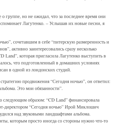
о группе, но не ожидал, что за последнее время они
вспоминает Лагутенко. – Услышав их новые песни, я
ью”, сочетавшим в себе “питерскую размеренность и
нов”, активно заинтересовались сразу несколько
D Land”, которая пригласила Лагутенко выступить в
алось, что подготовленный в домашних условиях
исан в одной из лондонских студий.
 стратегию продвижения “Сегодня ночью”, он ответил:
льбома. Это мои обязанности”.
ло следующим образом: “CD Land” финансировала
 арт-директором “Сегодня ночью” Ирой Миклошич
рудился над звуковыми ландшафтами альбома.
нты, которым просто иногда со стороны нужно что-то