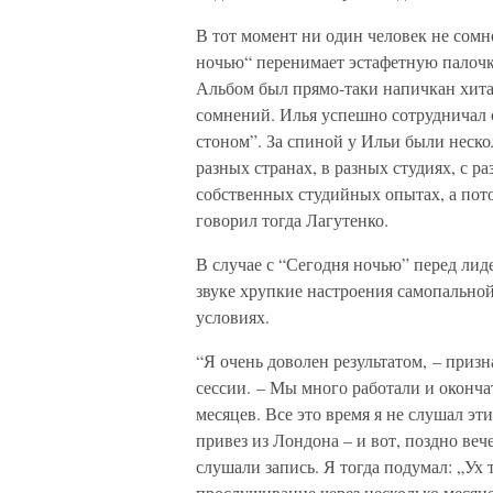
В тот момент ни один человек не сомн
ночью“ перенимает эстафетную палочк
Альбом был прямо-таки напичкан хита
сомнений. Илья успешно сотрудничал 
стоном”. За спиной у Ильи были неско
разных странах, в разных студиях, с р
собственных студийных опытах, а пото
говорил тогда Лагутенко.
В случае с “Сегодня ночью” перед лид
звуке хрупкие настроения самопально
условиях.
“Я очень доволен результатом, – приз
сессии. – Мы много работали и оконча
месяцев. Все это время я не слушал э
привез из Лондона – и вот, поздно ве
слушали запись. Я тогда подумал: „Ух 
прослушивание через несколько месяце