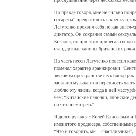
По правде говоря, мне не сильно понра
сигареты” превратились в крепкую ко
Лагутенко проявил себя не как ангел-
диктатор. Он сохранил самый сексуал
Козлова, но при этом причесал сырой 
стандартные каноны британских рок-а
На часть песен Лагутенко повесил како
поменял характер аранжировки “Сенти
звуковом пространстве весь напор рок
заставил музыкантов переписать часть
люблю эту жизнь, когда в ней мастурб
чем: “Китайские палочки, японские дево
на что посмотреть”.
Я долго ругался с Колей Елисеевым и
именитого продюсера, собственными 
“Что и говорить, мы – счастливчики”,