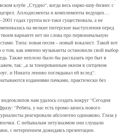
ском клубе „Студио“, когда весь нарко-шоу-бизнес с
 лицезрел. Аплодисменты и комплименты ведущих…
9–2001 годах группа все-таки существовала, а не
зменивалась на мелкие питерские выступления перед
в твоем варианте нет ни слова про первоначальную
тами. Типа: новая песня – новый вокалист. Такой вот
го о том, как именно музыканты остановили свой выбор
едь. Также неплохо было бы рассказать про быт в
кажем, так: „а за тонированным окном в ситцевом
уг, и Никита лениво поглядывал ей вслед“.
ечатываются изданиями пачками, практически без
видеоклипов нам удалось создать вокруг “Сегодня
зу: “Ребята, у нас есть промо-запись нового
урналисты реагировали абсолютно одинаково. Глаза у
ампочки. С небывалым энтузиазмом они слушали
мии, с нетерпением дожидаясь презентации.