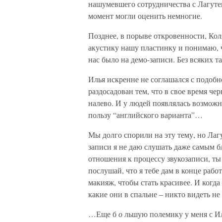
нашумевшего сотрудничества с Лагуте
момент могли оценить немногие.
Позднее, в порыве откровенности, Кол
акустику нашу пластинку и понимаю, чт
нас было на демо-записи. Без всяких т
Илья искренне не соглашался с подобн
раздосадован тем, что в свое время че
налево. И у людей появлялась возможн
пользу “английского варианта”…
Мы долго спорили на эту тему, но Лаг
записи я не даю слушать даже самым б
отношения к процессу звукозаписи, т
послушай, что я тебе дам в конце работ
макияж, чтобы стать красивее. И когд
какие они в спальне – никто видеть не
…Еще б
о
льшую полемику у меня с И