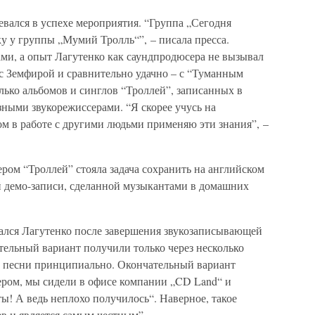
евался в успехе мероприятия. “Группа „Сегодня
у у группы „Мумий Тролль“”, – писала пресса.
ми, а опыт Лагутенко как саундпродюсера не вызывал
с Земфирой и сравнительно удачно – с “Туманным
лько альбомов и синглов “Троллей”, записанных в
азными звукорежиссерами. “Я скорее учусь на
м в работе с другими людьми применяю эти знания”, –
ером “Троллей” стояла задача сохранить на английском
й демо-записи, сделанной музыкантами в домашних
нался Лагутенко после завершения звукозаписывающей
тельный вариант получили только через несколько
ти песни принципиально. Окончательный вариант
чером, мы сидели в офисе компании „CD Land“ и
ты! А ведь неплохо получилось“. Наверное, такое
в и является самым честным”.