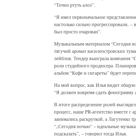
“Точно ртуть алоэ”.
“Я имел первоначальное представление 
настолько сильно прогрессировали, – 
был просто очарован”.
Музыкальным материалом “Сегодня ноч
тягучий аромат василеостровских тума
лейблов. Тендер выиграла компания “C
роли студийного продюсера. Планиров
альбом “Кофе и сигареты” будет переп
На мой вопрос, как Илья видит общую
“Я должен вовремя сдать фонограмму а
В итоге распределение ролей выгляде
процесс, наше PR-агентство вместе с
занимались раскруткой, а Лагутенко т
“„Сегодня ночью“ – идеальные музыка
подсказать”, – говорил тогда Илья.