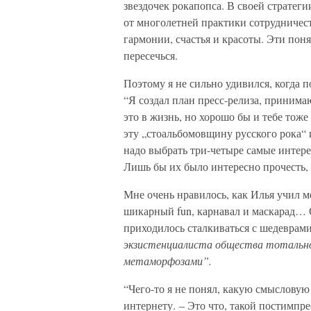
звездочек рокапопса. В своей стратег
от многолетней практики сотрудничес
гармонии, счастья и красоты. Эти поня
пересечься.
Поэтому я не сильно удивился, когда 
“Я создал план пресс-релиза, приним
это в жизнь, но хорошо бы и тебе тоже
эту „стоальбомовщину русского рока
надо выбрать три-четыре самые интере
Лишь бы их было интересно прочесть
Мне очень нравилось, как Илья учил м
шикарный fun, карнавал и маскарад… О
приходилось сталкиваться с шедеврам
экзистенциалиста общества тотальной
метаморфозами”.
“Чего-то я не понял, какую смысловую 
интернету. – Это что, такой постимпр