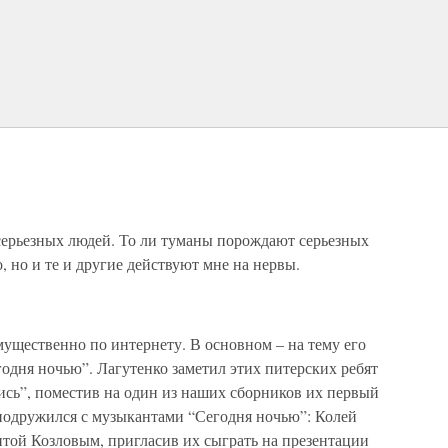
ерьезных людей. То ли туманы порождают серьезных
о, но и те и другие действуют мне на нервы.
мущественно по интернету. В основном – на тему его
дня ночью”. Лагутенко заметил этих питерских ребят
пись”, поместив на один из наших сборников их первый
 подружился с музыкантами “Сегодня ночью”: Колей
ой Козловым, пригласив их сыграть на презентации