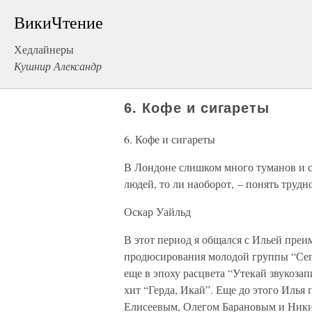
ВикиЧтение
Хедлайнеры
Кушнир Александр
6. Кофе и сигареты
6. Кофе и сигареты
В Лондоне слишком много туманов и с
людей, то ли наоборот, – понять трудн
Оскар Уайльд
В этот период я общался с Ильей преи
продюсирования молодой группы “Сего
еще в эпоху расцвета “Утекай звукоза
хит “Герда, Икай”. Еще до этого Илья
Елисеевым, Олегом Барановым и Никит