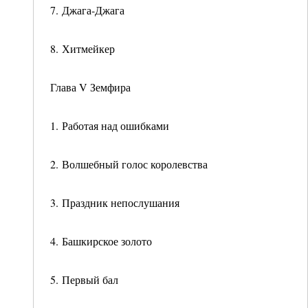
7. Джага-Джага
8. Хитмейкер
Глава V Земфира
1. Работая над ошибками
2. Волшебный голос королевства
3. Праздник непослушания
4. Башкирское золото
5. Первый бал