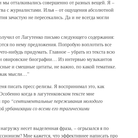
ии мы отталкивались совершенно от разных вещей. Я –
тва с журналистами. Илья – от ощущения абсолютной
тия зачастую не пересекались. Да и не всегда могли
получил от Лагутенко письмо следующего содержания:
аются по нему предложения. Попробую воплотить все
 что-нибудь придумать. Главное – убрать из текста всю
“ и овировские биографии… Из интервью музыкантов
сные и смешные цитаты, не важно, по какой тематике.
, как мысли…”
еня писать пресс-релизы. Я воспринимал это, как
собенно когда в лагутенковском тексте мне
и про
“сентиментальные переживания молодого
 урбанизации со всеми его трагическими
нагрузку несет выделенная фраза, – огрызался я по
ессионизм? Мне кажется, что эффективнее написать про