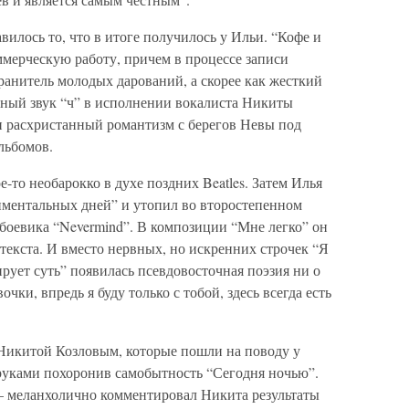
вилось то, что в итоге получилось у Ильи. “Кофе и
ммерческую работу, причем в процессе записи
хранитель молодых дарований, а скорее как жесткий
ьный звук “ч” в исполнении вокалиста Никиты
и расхристанный романтизм с берегов Невы под
льбомов.
е-то необарокко в духе поздних Beatles. Затем Илья
ментальных дней” и утопил во второстепенном
-боевика “Nevermind”. В композиции “Мне легко” он
 текста. И вместо нервных, но искренних строчек “Я
ирует суть” появилась псевдовосточная поэзия ни о
чки, впредь я буду только с тобой, здесь всегда есть
 Никитой Козловым, которые пошли на поводу у
руками похоронив самобытность “Сегодня ночью”.
 – меланхолично комментировал Никита результаты