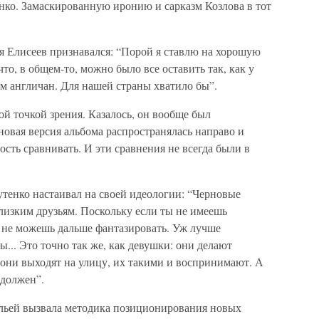
нко. Замаскированную иронию и сарказм Козлова в тот
я Елисеев признавался: “Порой я ставлю на хорошую
о, в общем-то, можно было все оставить так, как у
ам англичан. Для нашей страны хватило бы”.
ой точкой зрения. Казалось, он вообще был
рновая версия альбома распространялась направо и
ость сравнивать. И эти сравнения не всегда были в
утенко настаивал на своей идеологии: “Черновые
лизким друзьям. Поскольку если ты не имеешь
ы не можешь дальше фантазировать. Уж лучше
ы... Это точно так же, как девушки: они делают
а они выходят на улицу, их такими и воспринимают. А
 должен”.
льей вызвала методика позиционирования новых