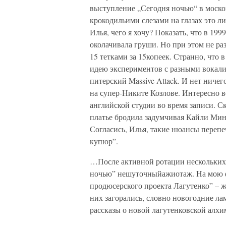
выступление „Сегодня ночью“ в москов
крокодильими слезами на глазах это
Илья, чего я хочу? Показать, что в 199
околачивала груши. Но при этом не ра
15 тетками за 15копеек. Странно, что 
идею экспериментов с разными вокалис
питерский Massive Attack. И нет ниче
на супер-Никите Козлове. Интересно в
английской студии во время записи. С
платье бродила задумчивая Кайли Мино
Согласись, Илья, такие нюансы переп
купюр”.
…После активной ротации нескольких 
ночью” нешуточныйажиотаж. На мою фра
продюсерского проекта Лагутенко” – ж
них загорались, словно новогодние л
рассказы о новой лагутенковской алхи