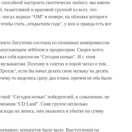
 способной настроить скептически любого, мы имеем
, талантливой и красивой группой из всех, что
 – писал журнал “ОМ” в номере, на обложке которого
 чтобы стать „открытием года“, у них и правда есть все
роекта Лагутенко состояла из сплошных компромиссов
ыпускающим лейблом и продюсером. Скорее всего,
вал себя идеологом “Сегодня ночью”. И с этим
 музыкантам. Поэтому в газетах я порой читал о том,
Тролль“, если бы начал делать свою музыку на десять
чему-то виделись сразу два плана, причем не оба были
руткой “Сегодня ночью” победителей, к сожалению, не
омпания “CD Land”. Сняв группе несколько
ходы на запись, они оказались в убытке на сумму
 неважно, концертов было мало. Выступления на