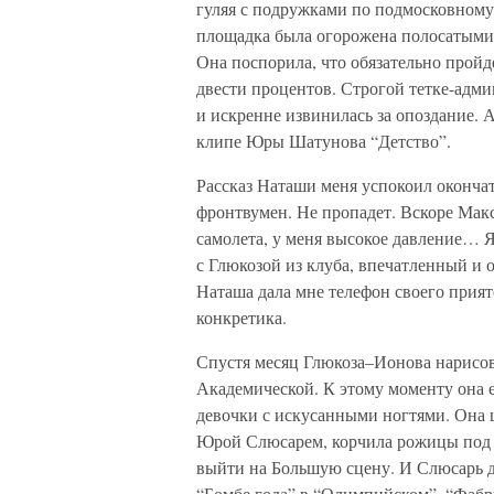
гуляя с подружками по подмосковному
площадка была огорожена полосатыми 
Она поспорила, что обязательно прой
двести процентов. Строгой тетке-адми
и искренне извинилась за опоздание. А
клипе Юры Шатунова “Детство”.
Рассказ Наташи меня успокоил окончат
фронтвумен. Не пропадет. Вскоре Макс
самолета, у меня высокое давление… Я
с Глюкозой из клуба, впечатленный и
Наташа дала мне телефон своего прияте
конкретика.
Спустя месяц Глюкоза–Ионова нарисов
Академической. К этому моменту она 
девочки с искусанными ногтями. Она 
Юрой Слюсарем, корчила рожицы под с
выйти на Большую сцену. И Слюсарь д
“Бомбе года” в “Олимпийском”, “Фабри