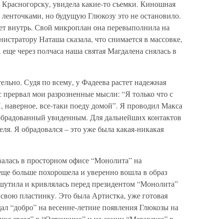
 Красногорску, увидела какие-то съемки. Киношная
ленточками, но будущую Глюкозу это не остановило.
дет внутрь. Свой микроплан она перевыполнила на
нистратору Наташа сказала, что снимается в массовке,
 еще через полчаса наша святая Магдалена снялась в
ельно. Судя по всему, у Фадеева растет надежная
 прервал мои разрозненные мысли: “Я только что с
, наверное, все-таки поеду домой”. Я проводил Макса
 обрадованный увиденным. Для дальнейших контактов
ля. Я обрадовался – это уже была какая-никакая
алась в просторном офисе “Монолита” на
еще больше похорошела и уверенно вошла в образ
шутила и кривлялась перед президентом “Монолита”
вою пластинку. Это была Артистка, уже готовая
ал “добро” на весенне-летние появления Глюкозы на
ке звезд” в “Останкино” и на акции “Мегахауса” в