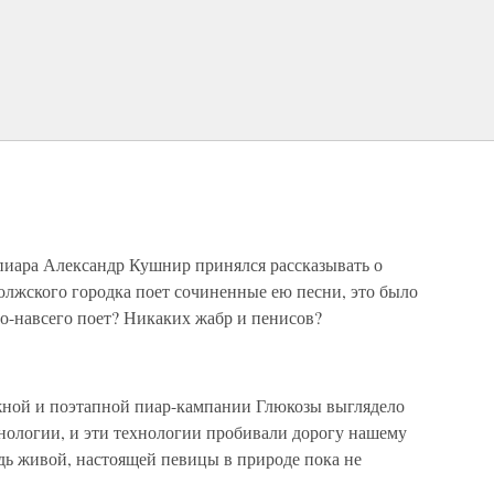
 пиара Александр Кушнир принялся рассказывать о
олжского городка поет сочиненные ею песни, это было
о-навсего поет? Никаких жабр и пенисов?
жной и поэтапной пиар-кампании Глюкозы выглядело
нологии, и эти технологии пробивали дорогу нашему
дь живой, настоящей певицы в природе пока не