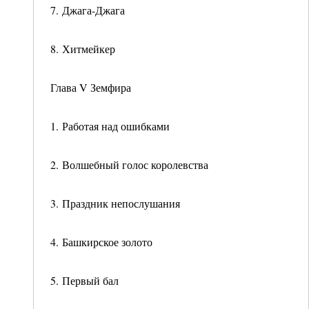
7. Джага-Джага
8. Хитмейкер
Глава V Земфира
1. Работая над ошибками
2. Волшебный голос королевства
3. Праздник непослушания
4. Башкирское золото
5. Первый бал