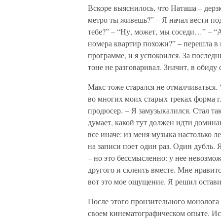
Вскоре выяснилось, что Наташа – дерз
метро ты живешь?” – Я начал вести по
тебе?” – “Ну, может, мы соседи…” – “
номера квартир похожи?” – перешла в
программе, и я успокоился. За последн
тоне не разговаривал. Значит, в обиду 
Макс тоже старался не отмалчиваться. 
во многих моих старых треках форма г
продюсер. – Я замузыкалился. Стал т
думает, какой тут должен идти домина
все иначе: из меня музыка настолько л
на записи поет один раз. Один дубль. 
– но это бессмысленно: у нее невозмож
другого и склеить вместе. Мне нравитс
вот это мое ощущение. Я решил оставит
После этого пронзительного монолога 
своем кинематографическом опыте. Ис