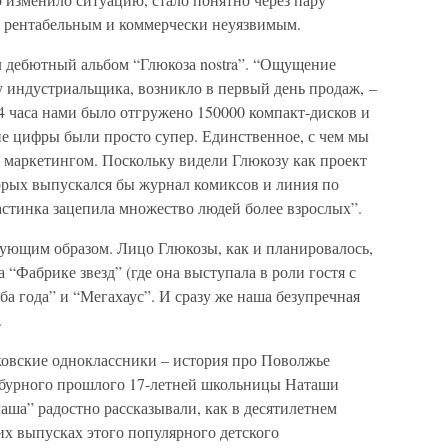
ся рентабельным и коммерчески неуязвимым.
л дебютный альбом “Глюкоза nostra”. “Ощущение
 у индустриальщика, возникло в первый день продаж, –
4 часа нами было отгружено 150000 компакт-дисков и
кие цифры были просто супер. Единственное, с чем мы
 маркетингом. Поскольку видели Глюкозу как проект
торых выпускался бы журнал комиксов и линия по
астинка зацепила множество людей более взрослых”.
ующим образом. Лицо Глюкозы, как и планировалось,
а “Фабрике звезд” (где она выступала в роли гостя с
ба года” и “Мегахаус”. И сразу же наша безупречная
.
ковские одноклассники – история про Поволжье
 бурного прошлого 17-летней школьницы Наташи
ша” радостно рассказывали, как в десятилетнем
их выпусках этого популярного детского