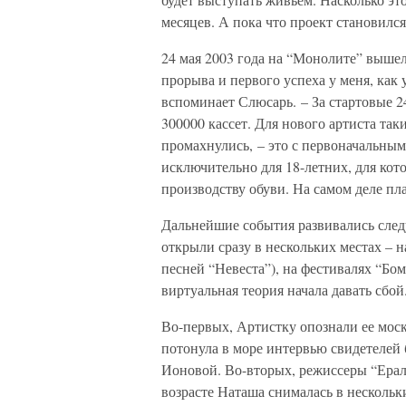
месяцев. А пока что проект становил
24 мая 2003 года на “Монолите” выше
прорыва и первого успеха у меня, как
вспоминает Слюсарь. – За стартовые 2
300000 кассет. Для нового артиста та
промахнулись, – это с первоначальным
исключительно для 18-летних, для ко
производству обуви. На самом деле пл
Дальнейшие события развивались след
открыли сразу в нескольких местах – н
песней “Невеста”), на фестивалях “Бом
виртуальная теория начала давать сбой
Во-первых, Артистку опознали ее мос
потонула в море интервью свидетелей
Ионовой. Во-вторых, режиссеры “Ерала
возрасте Наташа снималась в нескольк