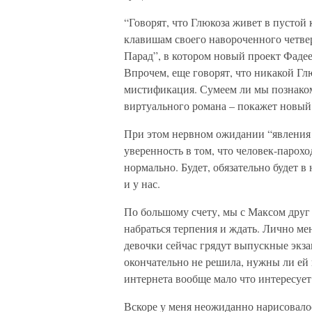
“Говорят, что Глюкоза живет в пустой 
клавишам своего навороченного четве
Парад”, в котором новый проект Фаде
Впрочем, еще говорят, что никакой Глю
мистификация. Сумеем ли мы познаком
виртуального романа – покажет новый 
При этом нервном ожидании “явления 
уверенность в том, что человек-парохо
нормально. Будет, обязательно будет в
и у нас.
По большому счету, мы с Максом друг 
набраться терпения и ждать. Лично ме
девочки сейчас грядут выпускные экза
окончательно не решила, нужны ли ей 
интернета вообще мало что интересуе
Вскоре у меня неожиданно нарисовалос