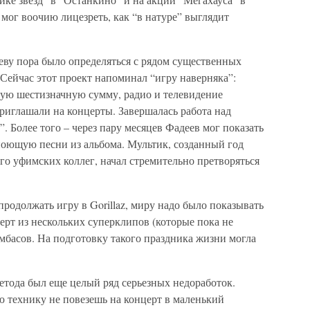
мог воочию лицезреть, как “в натуре” выглядит
ееву пора было определяться с рядом существенных
 Сейчас этот проект напоминал “игру наверняка”:
ую шестизначную сумму, радио и телевидение
риглашали на концерты. Завершалась работа над
 Более того – через пару месяцев Фадеев мог показать
оющую песни из альбома. Мультик, созданный год
о уфимских коллег, начал стремительно претворяться
продолжать игру в Gorillaz, миру надо было показывать
рт из нескольких суперклипов (которые пока не
мбасов. На подготовку такого праздника жизни могла
етода был еще целый ряд серьезных недоработок.
 технику не повезешь на концерт в маленький