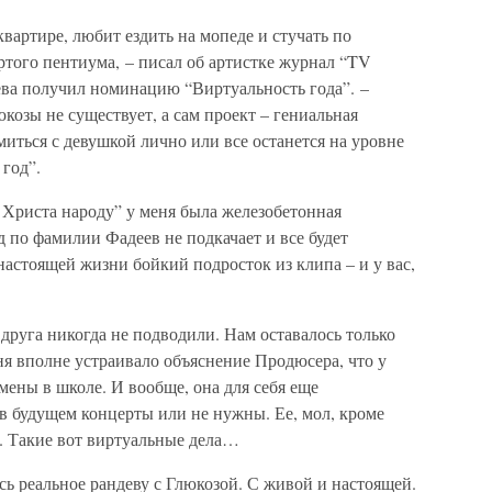
квартире, любит ездить на мопеде и стучать по
ртого пентиума, – писал об артистке журнал “TV
ева получил номинацию “Виртуальность года”. –
козы не существует, а сам проект – гениальная
иться с девушкой лично или все останется на уровне
год”.
Христа народу” у меня была железобетонная
д по фамилии Фадеев не подкачает и все будет
 настоящей жизни бойкий подросток из клипа – и у вас,
друга никогда не подводили. Нам оставалось только
ня вполне устраивало объяснение Продюсера, что у
мены в школе. И вообще, она для себя еще
в будущем концерты или не нужны. Ее, мол, кроме
т. Такие вот виртуальные дела…
ь реальное рандеву с Глюкозой. С живой и настоящей.