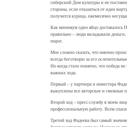
сибирский Дом культуры и не поставиш
стороны, если отказаться от идеи вир
получится курица, ежемесячно несуща
Как минимум одно яйцо доставалось 
правильно – люди вкладывали деньги, 
пирог.
Мне сложно сказать, что именно происх
всегда боготворю за его ослепительные
Но когда стало понятно, что победа не
важных хода.
Первый – у партнера и инвестора Фад
выкуплены все авторские и смежные 
Второй ход – пресс-службу в моем лиц
профессиональную работу. Всем спаси
Третий ход Фадеева был самый значим
будет выступать живьем. Насколько эт