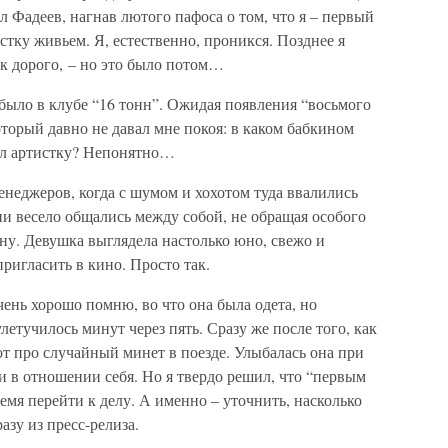
Фадеев, нагнав лютого пафоса о том, что я – первый
стку живьем. Я, естественно, проникся. Позднее я
ак дорого, – но это было потом…
 было в клубе “16 тонн”. Ожидая появления “восьмого
который давно не давал мне покоя: в каком бабкином
ал артистку? Непонятно…
енеджеров, когда с шумом и хохотом туда ввалились
ни весело общались между собой, не обращая особого
у. Девушка выглядела настолько юно, свежо и
пригласить в кино. Просто так.
ень хорошо помню, во что она была одета, но
тучилось минут через пять. Сразу же после того, как
от про случайный минет в поезде. Улыбалась она при
ли в отношении себя. Но я твердо решил, что “первым
емя перейти к делу. А именно – уточнить, насколько
азу из пресс-релиза.