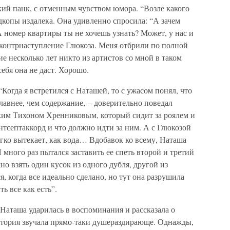
кий панк, с отменным чувством юмора. “Возле какого
дкопы издалека. Она удивленно спросила: “А зачем
А номер квартиры ты не хочешь узнать? Может, у нас и
 контрнаступление Глюкоза. Меня отбрили по полной
ие несколько лет никто из артистов со мной в таком
себя она не даст. Хорошо.
“Когда я встретился с Наташей, то с ужасом понял, что
лавнее, чем содержание, – доверительно поведал
аким Тихоном Хренниковым, который сидит за роялем и
нтсептаккорд и что должно идти за ним. А с Глюкозой
егко вытекает, как вода… Вдобавок ко всему, Наташа
Я много раз пытался заставить ее спеть второй и третий
но взять один кусок из одного дубля, другой из
я, когда все идеально сделано, но тут она разрушила
ь все как есть”.
Наташа ударилась в воспоминания и рассказала о
тория звучала прямо-таки душераздирающе. Однажды,