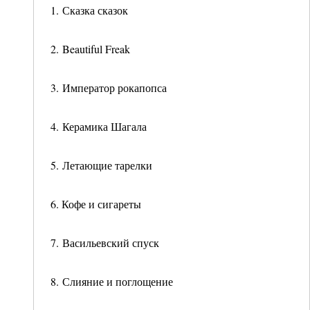
1. Сказка сказок
2. Beautiful Freak
3. Император рокапопса
4. Керамика Шагала
5. Летающие тарелки
6. Кофе и сигареты
7. Васильевский спуск
8. Слияние и поглощение