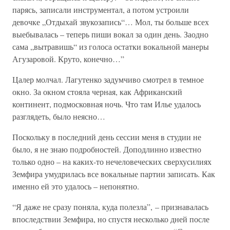
парясь, записали инструментал, а потом устроили
девочке „Отдыхай звукозапись“… Мол, ты больше всех
выебывалась – теперь пиши вокал за один день. Заодно
сама „вытравишь“ из голоса остатки вокальной манеры
Агузаровой. Круто, конечно…”
Цалер молчал. Лагутенко задумчиво смотрел в темное
окно. За окном стояла черная, как Африканский
континент, подмосковная ночь. Что там Илье удалось
разглядеть, было неясно…
Поскольку в последний день сессии меня в студии не
было, я не знаю подробностей. Доподлинно известно
только одно – на каких-то нечеловеческих сверхусилиях
Земфира умудрилась все вокальные партии записать. Как
именно ей это удалось – непонятно.
“Я даже не сразу поняла, куда полезла”, – признавалась
впоследствии Земфира, но спустя несколько дней после