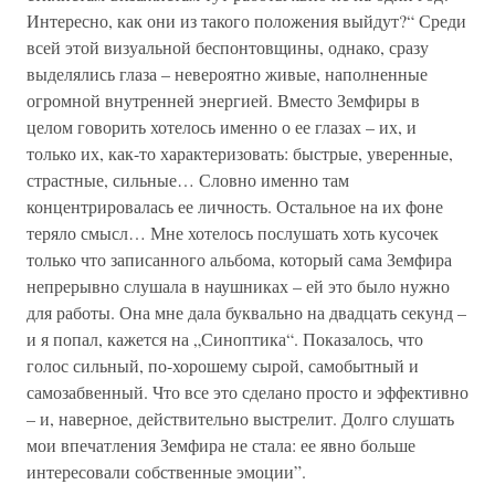
Интересно, как они из такого положения выйдут?“ Среди
всей этой визуальной беспонтовщины, однако, сразу
выделялись глаза – невероятно живые, наполненные
огромной внутренней энергией. Вместо Земфиры в
целом говорить хотелось именно о ее глазах – их, и
только их, как-то характеризовать: быстрые, уверенные,
страстные, сильные… Словно именно там
концентрировалась ее личность. Остальное на их фоне
теряло смысл… Мне хотелось послушать хоть кусочек
только что записанного альбома, который сама Земфира
непрерывно слушала в наушниках – ей это было нужно
для работы. Она мне дала буквально на двадцать секунд –
и я попал, кажется на „Синоптика“. Показалось, что
голос сильный, по-хорошему сырой, самобытный и
самозабвенный. Что все это сделано просто и эффективно
– и, наверное, действительно выстрелит. Долго слушать
мои впечатления Земфира не стала: ее явно больше
интересовали собственные эмоции”.