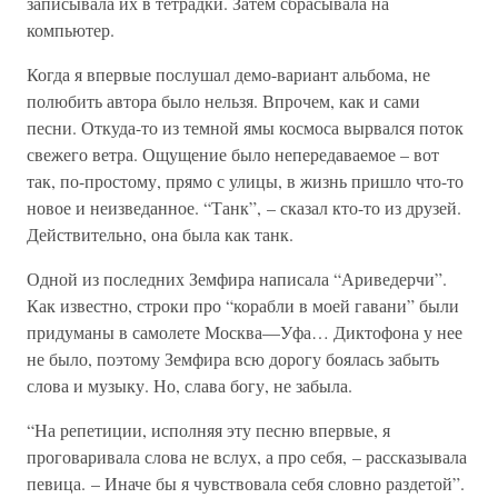
записывала их в тетрадки. Затем сбрасывала на
компьютер.
Когда я впервые послушал демо-вариант альбома, не
полюбить автора было нельзя. Впрочем, как и сами
песни. Откуда-то из темной ямы космоса вырвался поток
свежего ветра. Ощущение было непередаваемое – вот
так, по-простому, прямо с улицы, в жизнь пришло что-то
новое и неизведанное. “Танк”, – сказал кто-то из друзей.
Действительно, она была как танк.
Одной из последних Земфира написала “Ариведерчи”.
Как известно, строки про “корабли в моей гавани” были
придуманы в самолете Москва—Уфа… Диктофона у нее
не было, поэтому Земфира всю дорогу боялась забыть
слова и музыку. Но, слава богу, не забыла.
“На репетиции, исполняя эту песню впервые, я
проговаривала слова не вслух, а про себя, – рассказывала
певица. – Иначе бы я чувствовала себя словно раздетой”.