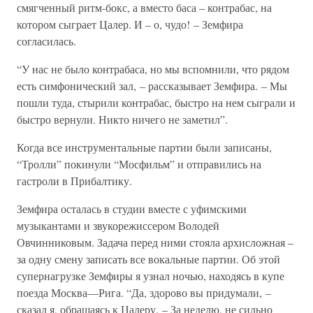
смягченный ритм-бокс, а вместо баса – контрабас, на
котором сыграет Цалер. И – о, чудо! – Земфира
согласилась.
“У нас не было контрабаса, но мы вспомнили, что рядом
есть симфонический зал, – рассказывает Земфира. – Мы
пошли туда, стырили контрабас, быстро на нем сыграли и
быстро вернули. Никто ничего не заметил”.
Когда все инструментальные партии были записаны,
“Тролли” покинули “Мосфильм” и отправились на
гастроли в Прибалтику.
Земфира осталась в студии вместе с уфимскими
музыкантами и звукорежиссером Володей
Овчинниковым. Задача перед ними стояла архисложная –
за одну смену записать все вокальные партии. Об этой
супернагрузке Земфиры я узнал ночью, находясь в купе
поезда Москва—Рига. “Да, здорово вы придумали, –
сказал я, обращаясь к Цалеру. – За неделю, не сильно