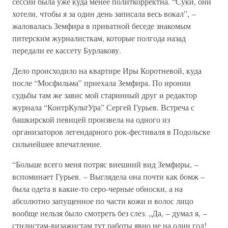
сессии была уже куда менее политкорректна. “Суки, они
хотели, чтобы я за один день записала весь вокал”, –
жаловалась Земфира в приватной беседе знакомым
питерским журналисткам, которые полгода назад
передали ее кассету Бурлакову.
Дело происходило на квартире Иры Коротневой, куда
после “Мосфильма” приехала Земфира. По иронии
судьбы там же завис мой старинный друг и редактор
журнала “КонтрКультУра” Сергей Гурьев. Встреча с
башкирской певицей произвела на одного из
организаторов легендарного рок-фестиваля в Подольске
сильнейшее впечатление.
“Больше всего меня потряс внешний вид Земфиры, –
вспоминает Гурьев. – Выглядела она почти как бомж –
была одета в какие-то серо-черные обноски, а на
абсолютно запущенное по части кожи и волос лицо
вообще нельзя было смотреть без слез. „Да, – думал я, –
стилистам-визажистам тут работы явно не на один год!