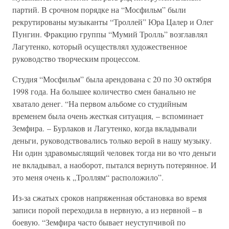
партий. В срочном порядке на “Мосфильм” были
рекрутированы музыканты “Троллей” Юра Цалер и Олег
Пунгин. Фракцию группы “Мумий Тролль” возглавлял
Лагутенко, который осуществлял художественное
руководство творческим процессом.
Студия “Мосфильм” была арендована с 20 по 30 октября
1998 года. На большее количество смен банально не
хватало денег. “На первом альбоме со студийным
временем была очень жесткая ситуация, – вспоминает
Земфира. – Бурлаков и Лагутенко, когда вкладывали
деньги, руководствовались только верой в нашу музыку.
Ни один здравомыслящий человек тогда ни во что деньги
не вкладывал, а наоборот, пытался вернуть потерянное. И
это меня очень к „Троллям“ расположило”.
Из-за сжатых сроков напряженная обстановка во время
записи порой переходила в нервную, а из нервной – в
боевую. “Земфира часто бывает неуступчивой по