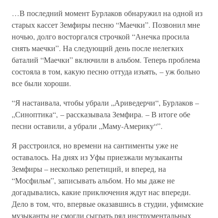
…В последний момент Бурлаков обнаружил на одной из
старых кассет Земфиры песню “Маечки”. Позвонил мне
ночью, долго восторгался строчкой “Анечка просила
снять маечки”. На следующий день после нелегких
баталий “Маечки” включили в альбом. Теперь проблема
состояла в том, какую песню оттуда изъять, – уж больно
все были хороши.
“Я настаивала, чтобы убрали „Ариведерчи“, Бурлаков –
„Синоптика“, – рассказывала Земфира. – В итоге обе
песни оставили, а убрали „Маму-Америку“”.
Я расстроился, но времени на сантименты уже не
оставалось. На днях из Уфы приезжали музыканты
Земфиры – несколько репетиций, и вперед, на
“Мосфильм”, записывать альбом. Но мы даже не
догадывались, какие приключения ждут нас впереди.
Дело в том, что, впервые оказавшись в студии, уфимские
музыканты не смогли сыграть ряд инструментальных