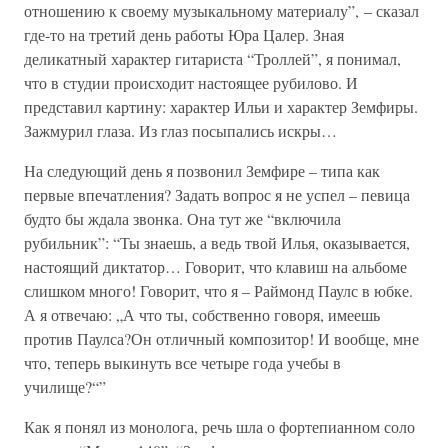
отношению к своему музыкальному материалу”, – сказал
где-то на третий день работы Юра Цалер. Зная
деликатный характер гитариста “Троллей”, я понимал,
что в студии происходит настоящее рубилово. И
представил картину: характер Ильи и характер Земфиры.
Зажмурил глаза. Из глаз посыпались искры…
На следующий день я позвонил Земфире – типа как
первые впечатления? Задать вопрос я не успел – певица
будто бы ждала звонка. Она тут же “включила
рубильник”: “Ты знаешь, а ведь твой Илья, оказывается,
настоящий диктатор… Говорит, что клавиш на альбоме
слишком много! Говорит, что я – Раймонд Паулс в юбке.
А я отвечаю: „А что ты, собственно говоря, имеешь
против Паулса?Он отличный композитор! И вообще, мне
что, теперь выкинуть все четыре года учебы в
училище?“”
Как я понял из монолога, речь шла о фортепианном соло