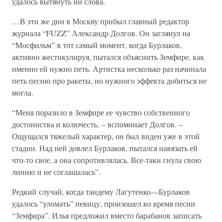
удалось вытянуть ни слова.
…В эти же дни в Москву прибыл главный редактор
журнала “FUZZ” Александр Долгов. Он заглянул на
“Мосфильм” в тот самый момент, когда Бурлаков,
активно жестикулируя, пытался объяснить Земфире, как
именно ей нужно петь. Артистка несколько раз начинала
петь песню про ракеты, но нужного эффекта добиться не
могла.
“Меня поразило в Земфире ее чувство собственного
достоинства и колючесть, – вспоминает Долгов. –
Ощущался тяжелый характер, он был виден уже в этой
стадии. Над ней довлел Бурлаков, пытался навязать ей
что-то свое, а она сопротивлялась. Все-таки гнула свою
линию и не соглашалась”.
Редкий случай, когда тандему Лагутенко—Бурлаков
удалось “уломать” певицу, произошел во время песни
“Земфира”. Илья предложил вместо барабанов записать