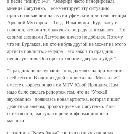
в песне “Минус 140”. “Земфира часто игнорировала
мнение Лагутенко, – комментирует эту ситуацию
присутствовавший на сессии уфимский приятель певицы
Аркадий Мухтаров. – Тогда Илья звонил Бурлакову и
говорил, что они там какую-то эстраду записывают… Но
своими звонками Лагутенко ничего не добился. Потому
что ни Бурлаков, ни кто-нибудь другой не может на этого
артиста повлиять. Земфира – это какой-то праздник
непослушания. Она просто хлопнет дверью и уйдет”.
“Праздник непослушания” продолжался на протяжении
всей сессии. В один из дней я приехал на “Мосфильм”
вместе с корреспондентом MTV Юрой Яроцким. Нам
надо было сделать репортаж том, что на “Утекай
звукозапись” появилась новая артистка, которая пишет
дебютный альбом, продюсируемый Лагутенко. Илья,
естественно, выступал в роли информационного
магнита…
Сюжет для “News-блока” состоял из двух условных