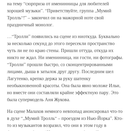
на тему “сюрприза от именинницы для любителей
хорошей музыки”. “Приветствуйте, группа „Мумий
Тролль“!” – закончил он на мажорной ноте свой
праздничный монолог.
…“Тролли” появились на сцене из ниоткуда. Буквально
за несколько секунд до этого пересекли пространство
чуть ли не по краю стены. Пришли оттуда, откуда их
никто не ждал. Ни именинница, ни гости, ни фотографы.
“Тролли” прошли быстро, со сконцентрированными
лицами, дыша в затылок друг другу. Последним шел
Лагутенко, крепко держа за руку шатенку
необыкновенной красоты. Она была явно моложе Ильи,
но вместе они составляли крайне эффектную пару. Это
была супермодель Аня Жукова.
На сцене Малахов немного невпопад анонсировал что-то
в духе “„Мумий Тролль“ – проездом из Нью-Йорка”. Кто-
то из музыкантов возразил, что они в этом году в