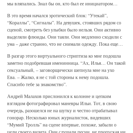
мы вляпались. Знал бы он, кто был ее инициатором…
В это время начался эротический блок: “Утекай”,
“Кораллы”, “Сигналы”. На девушек, стоявших рядом со
сценой, смотреть без улыбки было нельзя. Они активно
выделяли флюиды. Они таяли. Они медленно сходили с
ума – даже странно, что не снимали одежду. Пока еще…
В разгар этого виртуального стриптиза ко мне подошла
заметно подобревшая именинница. “Ах, Илья… Он такой
сексуальный, – заговорщически шепнула мне на ухо
Ева. – Жалко, я не с той стороны к нему подошла.
Спасибо тебе за знакомство”.
Андрей Малахов прислонился к колонне и цепким
взглядом фотографировал маневры Ильи. Тот, в свою
очередь, разошелся не на шутку и честно отрабатывал
гонорар. Несколько юных журналисток, видевших
“Мумий Тролль” на сцене впервые, похоже, забыли о
цели своего визита. Они слушали песни, не пропуская ни