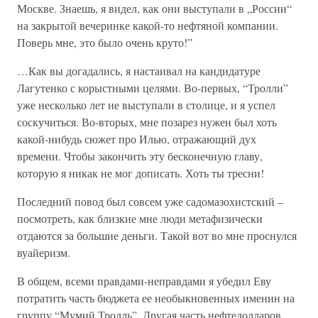
Москве. Знаешь, я видел, как они выступали в „России“
на закрытой вечеринке какой-то нефтяной компании.
Поверь мне, это было очень круто!”
…Как вы догадались, я настаивал на кандидатуре
Лагутенко с корыстными целями. Во-первых, “Тролли”
уже несколько лет не выступали в столице, и я успел
соскучиться. Во-вторых, мне позарез нужен был хоть
какой-нибудь сюжет про Илью, отражающий дух
времени. Чтобы закончить эту бесконечную главу,
которую я никак не мог дописать. Хоть ты тресни!
Последний повод был совсем уже садомазохистский –
посмотреть, как близкие мне люди метафизически
отдаются за большие деньги. Такой вот во мне проснулся
вуайеризм.
В общем, всеми правдами-неправдами я убедил Еву
потратить часть бюджета ее необыкновенных именин на
группу “Мумий Тролль”. Другая часть нефтедолларов