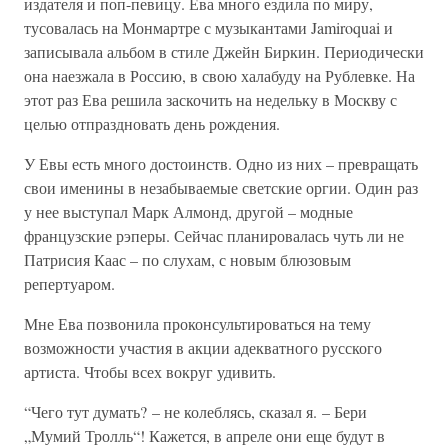
издателя и поп-певицу. Ева много ездила по миру,
тусовалась на Монмартре с музыкантами Jamiroquai и
записывала альбом в стиле Джейн Биркин. Периодически
она наезжала в Россию, в свою халабуду на Рублевке. На
этот раз Ева решила заскочить на недельку в Москву с
целью отпраздновать день рождения.
У Евы есть много достоинств. Одно из них – превращать
свои именины в незабываемые светские оргии. Один раз
у нее выступал Марк Алмонд, другой – модные
французские рэперы. Сейчас планировалась чуть ли не
Патрисия Каас – по слухам, с новым блюзовым
репертуаром.
Мне Ева позвонила проконсультироваться на тему
возможности участия в акции адекватного русского
артиста. Чтобы всех вокруг удивить.
“Чего тут думать? – не колеблясь, сказал я. – Бери
„Мумий Тролль“! Кажется, в апреле они еще будут в