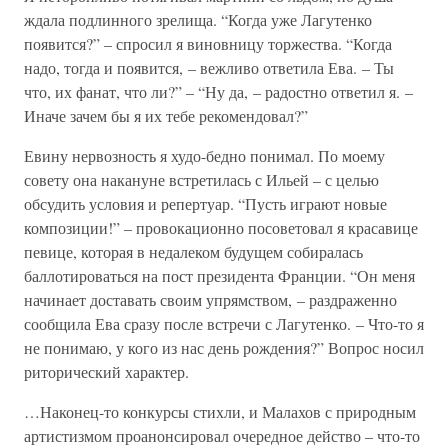
ждала подлинного зрелища. “Когда уже Лагутенко
появится?” – спросил я виновницу торжества. “Когда
надо, тогда и появится, – вежливо ответила Ева. – Ты
что, их фанат, что ли?” – “Ну да, – радостно ответил я. –
Иначе зачем бы я их тебе рекомендовал?”
Евину нервозность я худо-бедно понимал. По моему
совету она накануне встретилась с Ильей – с целью
обсудить условия и репертуар. “Пусть играют новые
композиции!” – провокационно посоветовал я красавице
певице, которая в недалеком будущем собиралась
баллотироваться на пост президента Франции. “Он меня
начинает доставать своим упрямством, – раздраженно
сообщила Ева сразу после встречи с Лагутенко. – Что-то я
не понимаю, у кого из нас день рождения?” Вопрос носил
риторический характер.
…Наконец-то конкурсы стихли, и Малахов с природным
артистизмом проанонсировал очередное действо – что-то