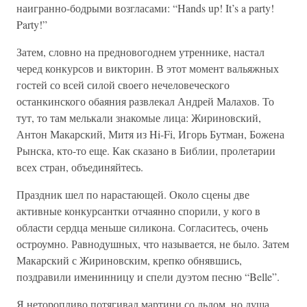
наигранно-бодрыми возгласами: “Hands up! It’s a party!
Party!”
Затем, словно на предновогоднем утреннике, настал
черед конкурсов и викторин. В этот момент вальяжных
гостей со всей силой своего нечеловеческого
останкинского обаяния развлекал Андрей Малахов. То
тут, то там мелькали знакомые лица: Жириновский,
Антон Макарский, Митя из Hi-Fi, Игорь Бутман, Божена
Рынска, кто-то еще. Как сказано в Библии, пролетарии
всех стран, объединяйтесь.
Праздник шел по нарастающей. Около сцены две
активные конкурсантки отчаянно спорили, у кого в
области сердца меньше силикона. Согласитесь, очень
остроумно. Равнодушных, что называется, не было. Затем
Макарский с Жириновским, крепко обнявшись,
поздравили именинницу и спели дуэтом песню “Belle”.
Я неторопливо потягивал мартини со льдом, но душа