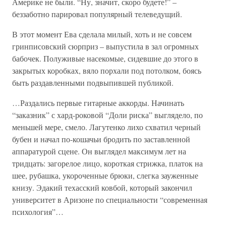
Америке не были. “Ну, значит, скоро будете!” –
беззаботно парировал популярный телеведущий.
В этот момент Ева сделала милый, хоть и не совсем
гринписовский сюрприз – выпустила в зал огромных
бабочек. Полуживые насекомые, сидевшие до этого в
закрытых коробках, вяло порхали под потолком, боясь
быть раздавленными подвыпившей публикой.
…Раздались первые гитарные аккорды. Начинать
“заказник” с хард-роковой “Доли риска” выглядело, по
меньшей мере, смело. Лагутенко лихо схватил черный
бубен и начал по-кошачьи бродить по заставленной
аппаратурой сцене. Он выглядел максимум лет на
тридцать: загорелое лицо, короткая стрижка, платок на
шее, рубашка, укороченные брюки, слегка зауженные
книзу. Эдакий техасский ковбой, который закончил
университет в Аризоне по специальности “современная
психология”…