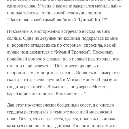
единого слова. У меня в кармане задергался мобильный –
пришла эсэмэска от знакомой тележурналистки:
“Лагутенко – мой самый любимый Лунный Кот!!!”
Поколение Х восторженно встречало восход нового
солнца. Одна из девушек по-кошачьи подкралась ко мне
и, воровато оглядевшись по сторонам, спросила, как ей
лучше познакомиться с “Мумий Троллем”. Поскольку
подобный вопрос я слышал не в первый раз, то знал, что
именно надо отвечать. “Нет ничего проще, – с
непроницаемым лицом сказал я. – Ворвись в гримерку и
скажи, что делаешь лучший в Москве минет. И сразу же
следи за реакцией... Вокалист – не уверен. Может,
барабанщик достанется. Как повезет…”
Дав этот по-человечески бесценный совет, я с чистым
сердцем растворился в темноте весенней московской
ночи. Вечер, что называется, удался, и жизнь начинала
казаться сплошным праздником. Ни сном ни духом я не