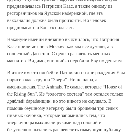
предназначалась Патрисии Каас, а также одному из
ресторанчиков на Яузской набережной, где эта
вакханалия должна была произойти. Но человек
предполагает, а Бог располагает.
Накануне именин внезапно выяснилось, что Патрисия
Каас прилетает не в Москву, как мы все думали, а в
солнечный Дагестан. С целью развлекать местных
магнатов. Видимо, они шибко перебили Еву по деньгам.
В итоге вместо плебейки Патрисии на дне рождения Евы
нарисовалась группа “Звери”. Но не наша, а
американская. The Animals. Те самые, которые “House of
the Rising Sun”. Из “золотого состава” там остался только
дряблый барабанщик, но это никого не смущало. В
помощь бэушному ветерану были брошены три седых
пивных бочонка, которые запомнились тем, что
энергично размахивали руками над головой и
безуспешно пытались расшевелить гламурную публику