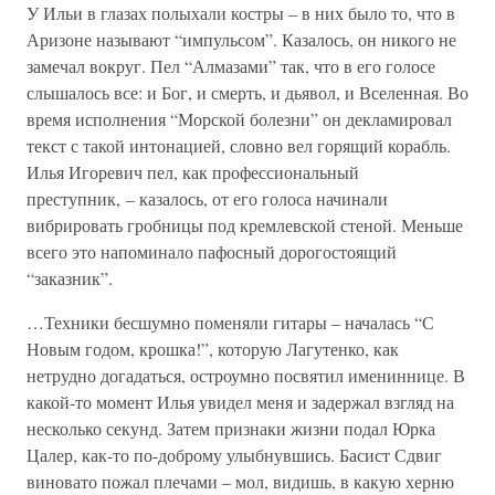
У Ильи в глазах полыхали костры – в них было то, что в
Аризоне называют “импульсом”. Казалось, он никого не
замечал вокруг. Пел “Алмазами” так, что в его голосе
слышалось все: и Бог, и смерть, и дьявол, и Вселенная. Во
время исполнения “Морской болезни” он декламировал
текст с такой интонацией, словно вел горящий корабль.
Илья Игоревич пел, как профессиональный
преступник, – казалось, от его голоса начинали
вибрировать гробницы под кремлевской стеной. Меньше
всего это напоминало пафосный дорогостоящий
“заказник”.
…Техники бесшумно поменяли гитары – началась “С
Новым годом, крошка!”, которую Лагутенко, как
нетрудно догадаться, остроумно посвятил имениннице. В
какой-то момент Илья увидел меня и задержал взгляд на
несколько секунд. Затем признаки жизни подал Юрка
Цалер, как-то по-доброму улыбнувшись. Басист Сдвиг
виновато пожал плечами – мол, видишь, в какую херню