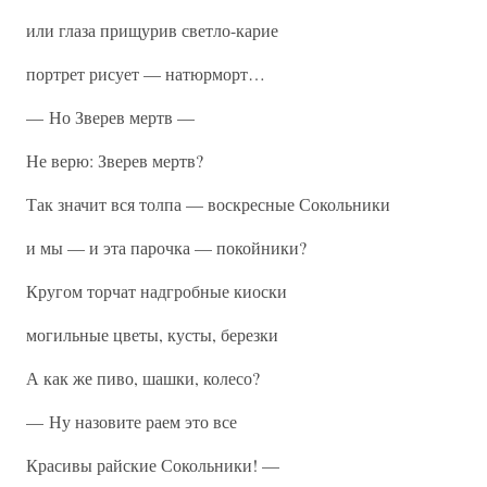
или глаза прищурив светло-карие
портрет рисует — натюрморт…
— Но Зверев мертв —
Не верю: Зверев мертв?
Так значит вся толпа — воскресные Сокольники
и мы — и эта парочка — покойники?
Кругом торчат надгробные киоски
могильные цветы, кусты, березки
А как же пиво, шашки, колесо?
— Ну назовите раем это все
Красивы райские Сокольники! —