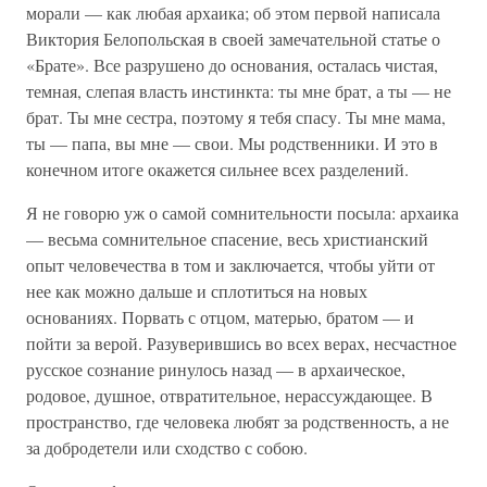
морали — как любая архаика; об этом первой написала
Виктория Белопольская в своей замечательной статье о
«Брате». Все разрушено до основания, осталась чистая,
темная, слепая власть инстинкта: ты мне брат, а ты — не
брат. Ты мне сестра, поэтому я тебя спасу. Ты мне мама,
ты — папа, вы мне — свои. Мы родственники. И это в
конечном итоге окажется сильнее всех разделений.
Я не говорю уж о самой сомнительности посыла: архаика
— весьма сомнительное спасение, весь христианский
опыт человечества в том и заключается, чтобы уйти от
нее как можно дальше и сплотиться на новых
основаниях. Порвать с отцом, матерью, братом — и
пойти за верой. Разуверившись во всех верах, несчастное
русское сознание ринулось назад — в архаическое,
родовое, душное, отвратительное, нерассуждающее. В
пространство, где человека любят за родственность, а не
за добродетели или сходство с собою.