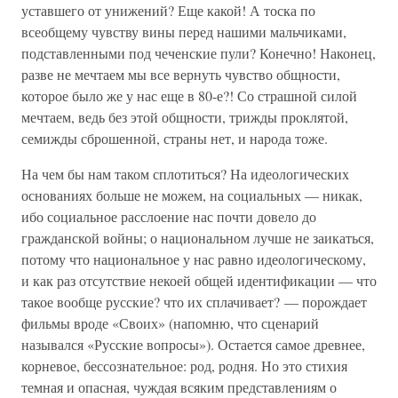
уставшего от унижений? Еще какой! А тоска по
всеобщему чувству вины перед нашими мальчиками,
подставленными под чеченские пули? Конечно! Наконец,
разве не мечтаем мы все вернуть чувство общности,
которое было же у нас еще в 80-е?! Со страшной силой
мечтаем, ведь без этой общности, трижды проклятой,
семижды сброшенной, страны нет, и народа тоже.
На чем бы нам таком сплотиться? На идеологических
основаниях больше не можем, на социальных — никак,
ибо социальное расслоение нас почти довело до
гражданской войны; о национальном лучше не заикаться,
потому что национальное у нас равно идеологическому,
и как раз отсутствие некоей общей идентификации — что
такое вообще русские? что их сплачивает? — порождает
фильмы вроде «Своих» (напомню, что сценарий
назывался «Русские вопросы»). Остается самое древнее,
корневое, бессознательное: род, родня. Но это стихия
темная и опасная, чуждая всяким представлениям о