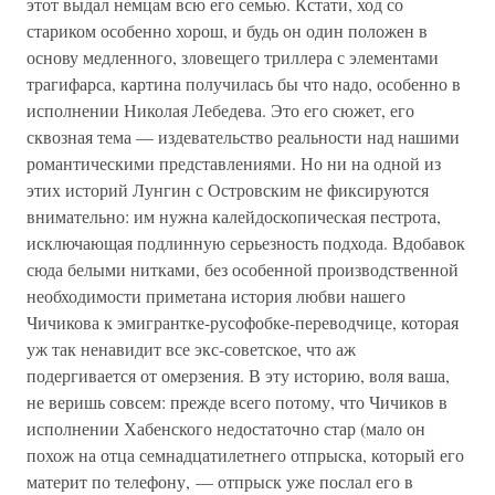
этот выдал немцам всю его семью. Кстати, ход со
стариком особенно хорош, и будь он один положен в
основу медленного, зловещего триллера с элементами
трагифарса, картина получилась бы что надо, особенно в
исполнении Николая Лебедева. Это его сюжет, его
сквозная тема — издевательство реальности над нашими
романтическими представлениями. Но ни на одной из
этих историй Лунгин с Островским не фиксируются
внимательно: им нужна калейдоскопическая пестрота,
исключающая подлинную серьезность подхода. Вдобавок
сюда белыми нитками, без особенной производственной
необходимости приметана история любви нашего
Чичикова к эмигрантке-русофобке-переводчице, которая
уж так ненавидит все экс-советское, что аж
подергивается от омерзения. В эту историю, воля ваша,
не веришь совсем: прежде всего потому, что Чичиков в
исполнении Хабенского недостаточно стар (мало он
похож на отца семнадцатилетнего отпрыска, который его
материт по телефону, — отпрыск уже послал его в