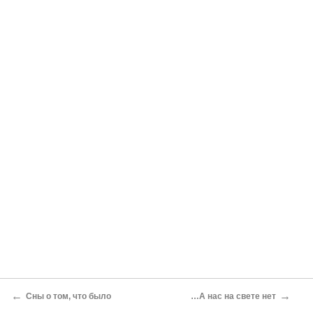
←
→
Сны о том, что было
…А нас на свете нет