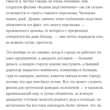
смысле я, честно говоря, не очень понимаю, чем
создатели фильма «Бедные родственники» так уж сильно
отличаются от своего главного персонажа, Чичикова
наших дней. Думаю, именно этим глубинным сходством
объясняется тот факт, что своего персонажа —
прожженного циника, от которого с презрением
отвернулся бы даже Бендер, — они почти оправдали или,
во всяком случае, простили.
Это вообще-то не смешно, когда в городе не работает ни
одно предприятие, а двадцать долларов — большие
деньги, а нищую старуху некому выслушать, а бывший
директор закрытого комбината, коммуняка и большая,
судя по манерам, скотина, кажется святым всему городу,
потому что при нем было лучше. Все это может служить
фоном для гротескной комедии положений — и насквозь
криминальный мэр, и тупые обыватели, за зеленую
двадцатку готовые записать родного деда в полицаи, но
желательно бы все-таки наблюдать более личное, что ли,