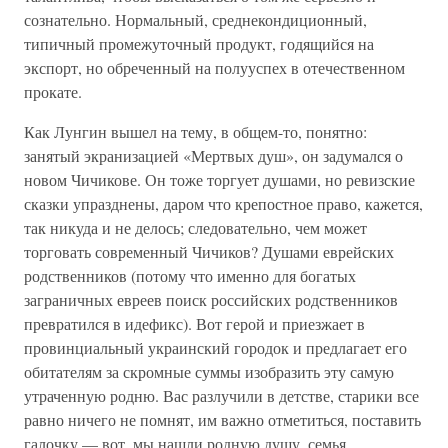
сознательно. Нормальный, среднекондиционный,
типичный промежуточный продукт, годящийся на
экспорт, но обреченный на полууспех в отечественном
прокате.
Как Лунгин вышел на тему, в общем-то, понятно:
занятый экранизацией «Мертвых душ», он задумался о
новом Чичикове. Он тоже торгует душами, но ревизские
сказки упразднены, даром что крепостное право, кажется,
так никуда и не делось; следовательно, чем может
торговать современный Чичиков? Душами еврейских
родственников (потому что именно для богатых
заграничных евреев поиск российских родственников
превратился в идефикс). Вот герой и приезжает в
провинциальный украинский городок и предлагает его
обитателям за скромные суммы изобразить эту самую
утраченную родню. Вас разлучили в детстве, старики все
равно ничего не помнят, им важно отметиться, поставить
галочку — вот, мы нашли родную душу, семья