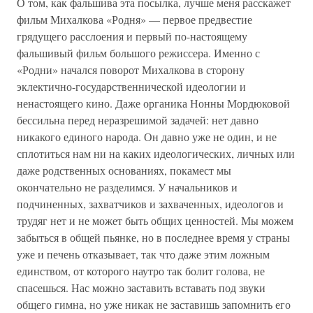
О том, как фальшива эта посылка, лучше меня расскажет
фильм Михалкова «Родня» — первое предвестие
грядущего расслоения и первый по-настоящему
фальшивый фильм большого режиссера. Именно с
«Родни» начался поворот Михалкова в сторону
эклектично-государственнической идеологии и
ненастоящего кино. Даже органика Нонны Мордюковой
бессильна перед неразрешимой задачей: нет давно
никакого единого народа. Он давно уже не один, и не
сплотиться нам ни на каких идеологических, личных или
даже родственных основаниях, покамест мы
окончательно не разделимся. У начальников и
подчиненных, захватчиков и захваченных, идеологов и
трудяг нет и не может быть общих ценностей. Мы можем
забыться в общей пьянке, но в последнее время у страны
уже и печень отказывает, так что даже этим ложным
единством, от которого наутро так болит голова, не
спасешься. Нас можно заставить вставать под звуки
общего гимна, но уже никак не заставишь запомнить его