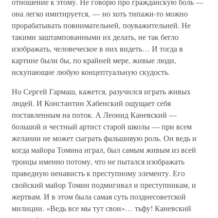
отношение к этому. Не говорю про гражданскую боль —
она легко имитируется, — но хоть типажи-то можно
прорабатывать повнимательней, поуважительней. Не
такими заштампованными их делать, не так бегло
изображать, человеческое в них видеть… И тогда в
картине были бы, по крайней мере, живые люди,
искупающие любую концептуальную скудость.
Но Сергей Гармаш, кажется, разучился играть живых
людей. И Константин Хабенский ощущает себя
поставленным на поток. А Леонид Каневский —
большой и честный артист старой школы — при всем
желании не может сыграть фальшивую роль. Он ведь и
когда майора Томина играл, был самым живым из всей
троицы именно потому, что не пытался изображать
праведную ненависть к преступному элементу. Его
свойский майор Томин подмигивал и преступникам, и
жертвам. И в этом была самая суть позднесоветской
милиции. «Ведь все мы тут свои»… тьфу! Каневский