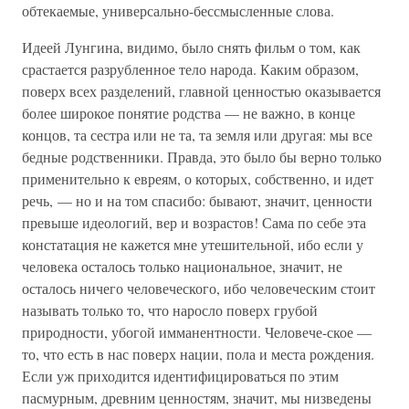
обтекаемые, универсально-бессмысленные слова.
Идеей Лунгина, видимо, было снять фильм о том, как
срастается разрубленное тело народа. Каким образом,
поверх всех разделений, главной ценностью оказывается
более широкое понятие родства — не важно, в конце
концов, та сестра или не та, та земля или другая: мы все
бедные родственники. Правда, это было бы верно только
применительно к евреям, о которых, собственно, и идет
речь, — но и на том спасибо: бывают, значит, ценности
превыше идеологий, вер и возрастов! Сама по себе эта
констатация не кажется мне утешительной, ибо если у
человека осталось только национальное, значит, не
осталось ничего человеческого, ибо человеческим стоит
называть только то, что наросло поверх грубой
природности, убогой имманентности. Человече-ское —
то, что есть в нас поверх нации, пола и места рождения.
Если уж приходится идентифицироваться по этим
пасмурным, древним ценностям, значит, мы низведены