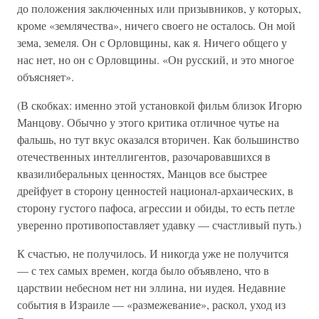
до положения заключенных или призывников, у которых,
кроме «землячества», ничего своего не осталось. Он мой
зема, земеля. Он с Орловщины, как я. Ничего общего у
нас нет, но он с Орловщины. «Он русский, и это многое
объясняет».
(В скобках: именно этой установкой фильм близок Игорю
Манцову. Обычно у этого критика отличное чутье на
фальшь, но тут вкус оказался вторичен. Как большинство
отечественных интеллигентов, разочаровавшихся в
квазилиберальных ценностях, Манцов все быстрее
дрейфует в сторону ценностей национал-архаических, в
сторону густого пафоса, агрессии и обиды, то есть петле
уверенно противопоставляет удавку — счастливый путь.)
К счастью, не получилось. И никогда уже не получится
— с тех самых времен, когда было объявлено, что в
царствии небесном нет ни эллина, ни иудея. Недавние
события в Израиле — «размежевание», раскол, уход из