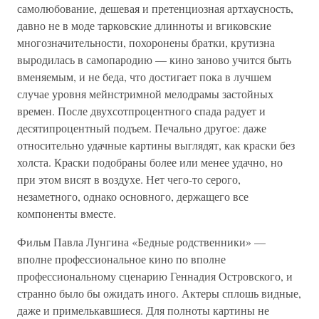
самолюбование, дешевая и претенциозная артхаусность,
давно не в моде тарковские длинноты и вгиковские
многозначительности, похоронены братки, крутизна
выродилась в самопародию — кино заново учится быть
вменяемым, и не беда, что достигает пока в лучшем
случае уровня мейнстримной мелодрамы застойных
времен. После двухсотпроцентного спада радует и
десятипроцентный подъем. Печально другое: даже
относительно удачные картины выглядят, как краски без
холста. Краски подобраны более или менее удачно, но
при этом висят в воздухе. Нет чего-то серого,
незаметного, однако основного, держащего все
компоненты вместе.
Фильм Павла Лунгина «Бедные родственники» —
вполне профессиональное кино по вполне
профессиональному сценарию Геннадия Островского, и
странно было бы ожидать иного. Актеры сплошь видные,
даже и примелькавшиеся. Для полноты картины не