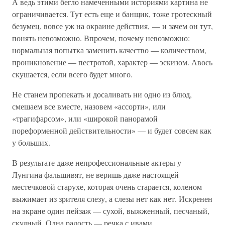
А ведь этими бегло намеченными историями картина не
ограничивается. Тут есть еще и банщик, тоже гротескный
безумец, вовсе уж на окраине действия, — и зачем он тут,
понять невозможно. Впрочем, почему невозможно:
нормальная попытка заменить качество — количеством,
проникновение — пестротой, характер — эскизом. Авось
скушается, если всего будет много.
Не станем пропекать и досаливать ни одно из блюд,
смешаем все вместе, назовем «ассорти», или
«трагифарсом», или «широкой панорамой
пореформенной действительности» — и будет совсем как
у больших.
В результате даже непрофессиональные актеры у
Лунгина фальшивят, не веришь даже настоящей
местечковой старухе, которая очень старается, коленом
выжимает из зрителя слезу, а слезы нет как нет. Искренен
на экране один пейзаж — сухой, выжженный, песчаный,
скудный. Одна радость — речка с ивами.