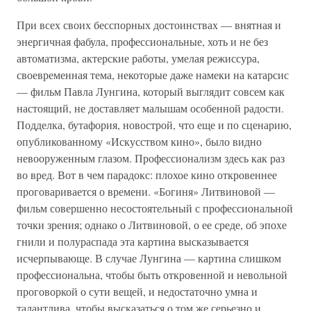
При всех своих бесспорных достоинствах — внятная и
энергичная фабула, профессиональные, хоть и не без
автоматизма, актерские работы, умелая режиссура,
своевременная тема, некоторые даже намеки на катарсис
— фильм Павла Лунгина, который выглядит совсем как
настоящий, не доставляет малышам особенной радости.
Подделка, бутафория, новострой, что еще и по сценарию,
опубликованному «Искусством кино», было видно
невооруженным глазом. Профессионализм здесь как раз
во вред. Вот в чем парадокс: плохое кино откровеннее
проговаривается о времени. «Богиня» Литвиновой —
фильм совершенно несостоятельный с профессиональной
точки зрения; однако о Литвиновой, о ее среде, об эпохе
гнили и полураспада эта картина высказывается
исчерпывающе. В случае Лунгина — картина слишком
профессиональна, чтобы быть откровенной и невольной
проговоркой о сути вещей, и недостаточно умна и
талантлива, чтобы высказаться о том же серьезно и