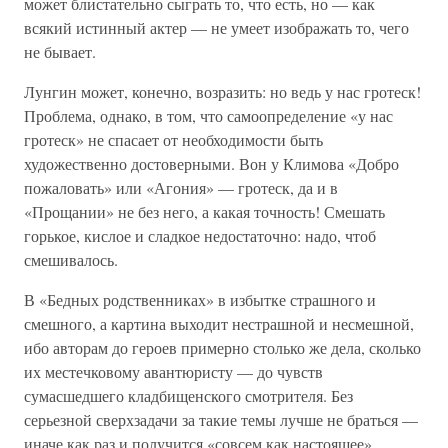
может блистательно сыграть то, что есть, но — как
всякий истинный актер — не умеет изображать то, чего
не бывает.
Лунгин может, конечно, возразить: но ведь у нас гротеск!
Проблема, однако, в том, что самоопределение «у нас
гротеск» не спасает от необходимости быть
художественно достоверными. Вон у Климова «Добро
пожаловать» или «Агония» — гротеск, да и в
«Прощании» не без него, а какая точность! Смешать
горькое, кислое и сладкое недостаточно: надо, чтоб
смешивалось.
В «Бедных родственниках» в избытке страшного и
смешного, а картина выходит нестрашной и несмешной,
ибо авторам до героев примерно столько же дела, сколько
их местечковому авантюристу — до чувств
сумасшедшего кладбищенского смотрителя. Без
серьезной сверхзадачи за такие темы лучше не браться —
иначе как раз и получится «совсем как настоящее».