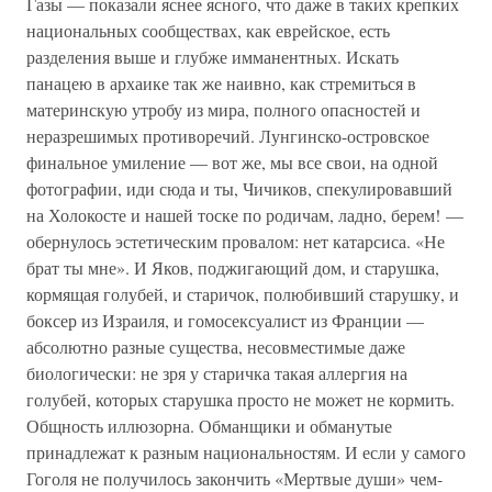
Газы — показали яснее ясного, что даже в таких крепких
национальных сообществах, как еврейское, есть
разделения выше и глубже имманентных. Искать
панацею в архаике так же наивно, как стремиться в
материнскую утробу из мира, полного опасностей и
неразрешимых противоречий. Лунгинско-островское
финальное умиление — вот же, мы все свои, на одной
фотографии, иди сюда и ты, Чичиков, спекулировавший
на Холокосте и нашей тоске по родичам, ладно, берем! —
обернулось эстетическим провалом: нет катарсиса. «Не
брат ты мне». И Яков, поджигающий дом, и старушка,
кормящая голубей, и старичок, полюбивший старушку, и
боксер из Израиля, и гомосексуалист из Франции —
абсолютно разные существа, несовместимые даже
биологически: не зря у старичка такая аллергия на
голубей, которых старушка просто не может не кормить.
Общность иллюзорна. Обманщики и обманутые
принадлежат к разным национальностям. И если у самого
Гоголя не получилось закончить «Мертвые души» чем-