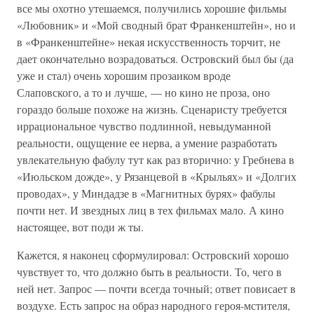
все мы охотно утешаемся, получились хорошие фильмы
«Любовник» и «Мой сводный брат Франкенштейн», но и
в «Франкенштейне» некая искусственность торчит, не
дает окончательно возрадоваться. Островский был бы (да
уже и стал) очень хорошим прозаиком вроде
Слаповского, а то и лучше, — но кино не проза, оно
гораздо больше похоже на жизнь. Сценаристу требуется
иррациональное чувство подлинной, невыдуманной
реальности, ощущение ее нерва, а умение разработать
увлекательную фабулу тут как раз вторично: у Гребнева в
«Июльском дожде», у Рязанцевой в «Крыльях» и «Долгих
проводах», у Миндадзе в «Магнитных бурях» фабулы
почти нет. И звездных лиц в тех фильмах мало. А кино
настоящее, вот поди ж ты.
Кажется, я наконец сформулировал: Островский хорошо
чувствует то, что должно быть в реальности. То, чего в
ней нет. Запрос — почти всегда точный; ответ повисает в
воздухе. Есть запрос на образ народного героя-мстителя,