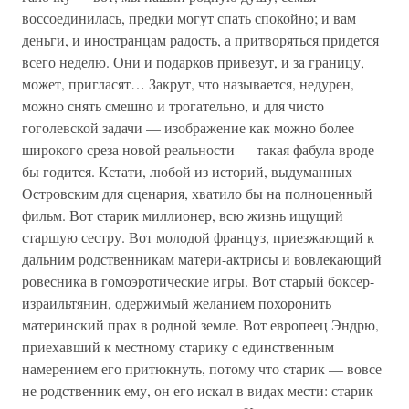
воссоединилась, предки могут спать спокойно; и вам
деньги, и иностранцам радость, а притворяться придется
всего неделю. Они и подарков привезут, и за границу,
может, пригласят… Закрут, что называется, недурен,
можно снять смешно и трогательно, и для чисто
гоголевской задачи — изображение как можно более
широкого среза новой реальности — такая фабула вроде
бы годится. Кстати, любой из историй, выдуманных
Островским для сценария, хватило бы на полноценный
фильм. Вот старик миллионер, всю жизнь ищущий
старшую сестру. Вот молодой француз, приезжающий к
дальним родственникам матери-актрисы и вовлекающий
ровесника в гомоэротические игры. Вот старый боксер-
израильтянин, одержимый желанием похоронить
материнский прах в родной земле. Вот европеец Эндрю,
приехавший к местному старику с единственным
намерением его притюкнуть, потому что старик — вовсе
не родственник ему, он его искал в видах мести: старик