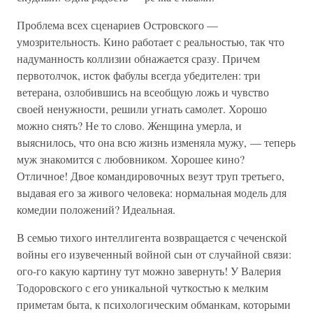
Проблема всех сценариев Островского —
умозрительность. Кино работает с реальностью, так что
надуманность коллизии обнажается сразу. Причем
первотолчок, исток фабулы всегда убедителен: три
ветерана, озлобившись на всеобщую ложь и чувство
своей ненужности, решили угнать самолет. Хорошо
можно снять? Не то слово. Женщина умерла, и
выяснилось, что она всю жизнь изменяла мужу, — теперь
муж знакомится с любовником. Хорошее кино?
Отличное! Двое командировочных везут труп третьего,
выдавая его за живого человека: нормальная модель для
комедии положений? Идеальная.
В семью тихого интеллигента возвращается с чеченской
войны его изувеченный войной сын от случайной связи:
ого-го какую картину тут можно завернуть! У Валерия
Тодоровского с его уникальной чуткостью к мелким
приметам быта, к психологическим обманкам, которыми