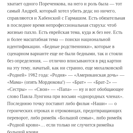
хватает одного Пореченкова, на него и роль была — тот
самый Андрей, который хотел убить деда; но ничего,
справляются и Хабенский с Гармашом. Есть обязательная
в последнее время непрофессиональная старуха: чтоб
жизнью пахло. Есть еврейская тема, куда ж без нее. Есть
и более масштабная тема — поиски национальной
идентификации. «Бедные родственники», которые в
сценарном варианте еще не были бедными, так и стояли
без определения, — отлично вписываются в ряд картин
на эту тему, начатый, как ни странно, еще михалковской
«Родней» 1982 года: «Родня» — «Американская дочь» —
«Мама» (опять Мордюкова!) — «Брат» — «Брат-2» —
«Сестры» — «Свои» — «Папа» — ну и вот обобщающее
слово Павла Лунгина при восьми «однородных членах».
Последнюю точку поставит либо фильм «Наши» — о
героических отроках и отроковицах, предотвращающих
переворот, либо римейк «Большой семьи», либо римейк
«Родной крови»… если только не случится римейка
большой крови.