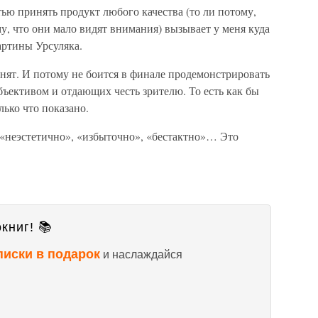
тью принять продукт любого качества (то ли потому,
ому, что они мало видят внимания) вызывает у меня куда
артины Урсуляка.
ринят. И потому не боится в финале продемонстрировать
бъективом и отдающих честь зрителю. То есть как бы
ько что показано.
 «неэстетично», «избыточно», «бестактно»… Это
книг! 📚
писки в подарок
и наслаждайся