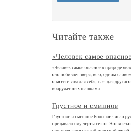
Читайте также
«Человек самое опасно
«Человек самое опасное в природе явл
оно побивает зверя, всю, одним слово
опасен и сам для себя, т. е. для друго
вооруженных шашками
Грустное и смешное
Грустное и смешное Большое число рус
придавало ему черты гетто. Это впечат
нем появлялся старый польский еврей