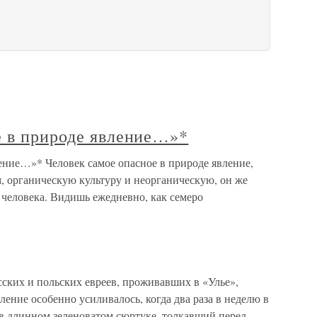
е в природе явление…»*
ение…»* Человек самое опасное в природе явление,
м, органическую культуру и неорганическую, он же
го человека. Видишь ежедневно, как семеро
ских и польских евреев, проживавших в «Улье»,
ление особенно усиливалось, когда два раза в неделю в
 в длинном зеленоватом сюртуке, толкавший перед