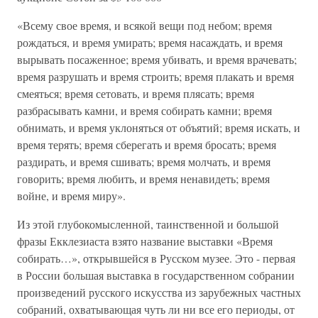
«Всему свое время, и всякой вещи под небом; время
рождаться, и время умирать; время насаждать, и время
вырывать посаженное; время убивать, и время врачевать;
время разрушать и время строить; время плакать и время
смеяться; время сетовать, и время плясать; время
разбрасывать камни, и время собирать камни; время
обнимать, и время уклоняться от объятий; время искать, и
время терять; время сберегать и время бросать; время
раздирать, и время сшивать; время молчать, и время
говорить; время любить, и время ненавидеть; время
войне, и время миру».
Из этой глубокомысленной, таинственной и большой
фразы Екклезиаста взято название выставки «Время
собирать…», открывшейся в Русском музее. Это - первая
в России большая выставка в государственном собрании
произведений русского искусства из зарубежных частных
собраний, охватывающая чуть ли ни все его периоды, от