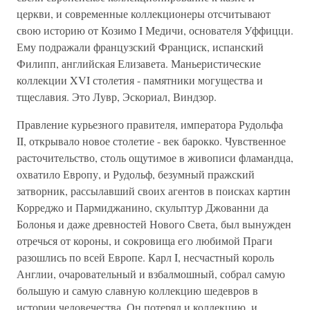
церкви, и современные коллекционеры отсчитывают
свою историю от Козимо I Медичи, основателя Уффицци.
Ему подражали французский Франциск, испанский
Филипп, английская Елизавета. Маньеристические
коллекции XVI столетия - памятники могущества и
тщеславия. Это Лувр, Эскориал, Виндзор.
Правление курьезного правителя, императора Рудольфа
II, открывало новое столетие - век барокко. Чувственное
расточительство, столь ощутимое в живописи фламандца,
охватило Европу, и Рудольф, безумный пражский
затворник, рассылавший своих агентов в поисках картин
Корреджо и Пармиджанино, скульптур Джованни да
Болонья и даже древностей Нового Света, был вынужден
отречься от короны, и сокровища его любимой Праги
разошлись по всей Европе. Карл I, несчастный король
Англии, очаровательный и взбалмошный, собрал самую
большую и самую славную коллекцию шедевров в
истории человечества. Он потерял и коллекцию, и