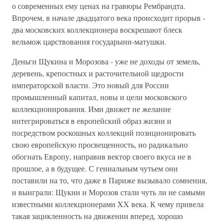
о современных ему ценах на гравюры Рембрандта.
Впрочем, в начале двадцатого века происходит прорыв -
два московских коллекционера воскрешают блеск
вельмож царствования государыни-матушки.
Деньги Щукина и Морозова - уже не доходы от земель,
деревень, крепостных и расточительной щедрости
императорской власти. Это новый для России
промышленный капитал, новы и цели московского
коллекционирования. Ими движет не желание
интегрироваться в европейский образ жизни и
посредством роскошных коллекций позиционировать
свою европейскую просвещенность, но радикально
обогнать Европу, направив вектор своего вкуса не в
прошлое, а в будущее. С гениальным чутьем они
поставили на то, что даже в Париже вызывало сомнения,
и выиграли: Щукин и Морозов стали чуть ли не самыми
известными коллекционерами XX века. К чему привела
такая зацикленность на движении вперед, хорошо