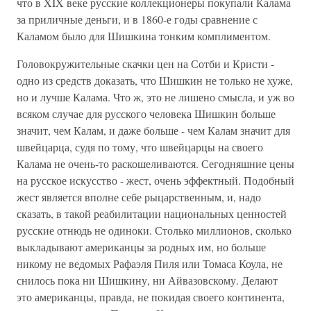
что в XIX веке русские коллекционеры покупали Калама
за приличные деньги, и в 1860-е годы сравнение с
Каламом было для Шишкина тонким комплиментом.
Головокружительные скачки цен на Сотби и Кристи -
одно из средств доказать, что Шишкин не только не хуже,
но и лучше Калама. Что ж, это не лишено смысла, и уж во
всяком случае для русского человека Шишкин больше
значит, чем Калам, и даже больше - чем Калам значит для
швейцарца, судя по тому, что швейцарцы на своего
Калама не очень-то раскошеливаются. Сегодняшние цены
на русское искусство - жест, очень эффектный. Подобный
жест является вполне себе рыцарственным, и, надо
сказать, в такой реабилитации национальных ценностей
русские отнюдь не одиноки. Столько миллионов, сколько
выкладывают американцы за родных им, но больше
никому не ведомых Рафаэля Пиля или Томаса Коула, не
снилось пока ни Шишкину, ни Айвазовскому. Делают
это американцы, правда, не покидая своего континента,