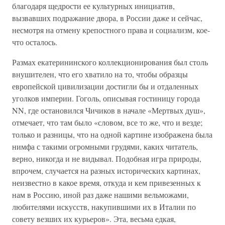
благодаря щедрости ее культурных инициатив,
вызвавших подражание двора, в России даже и сейчас,
несмотря на отмену крепостного права и социализм, кое-
что осталось.
Размах екатерининского коллекционирования был столь
внушителен, что его хватило на то, чтобы образцы
европейской цивилизации достигли бы и отдаленных
уголков империи. Гоголь, описывая гостиницу города
NN, где остановился Чичиков в начале «Мертвых душ»,
отмечает, что там было «словом, все то же, что и везде;
только и разницы, что на одной картине изображена была
нимфа с такими огромными грудями, каких читатель,
верно, никогда и не видывал. Подобная игра природы,
впрочем, случается на разных исторических картинах,
неизвестно в какое время, откуда и кем привезенных к
нам в Россию, иной раз даже нашими вельможами,
любителями искусств, накупившими их в Италии по
совету везших их курьеров». Эта, весьма едкая,