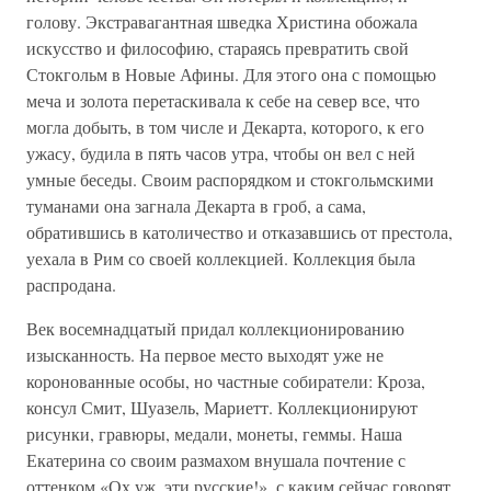
голову. Экстравагантная шведка Христина обожала
искусство и философию, стараясь превратить свой
Стокгольм в Новые Афины. Для этого она с помощью
меча и золота перетаскивала к себе на север все, что
могла добыть, в том числе и Декарта, которого, к его
ужасу, будила в пять часов утра, чтобы он вел с ней
умные беседы. Своим распорядком и стокгольмскими
туманами она загнала Декарта в гроб, а сама,
обратившись в католичество и отказавшись от престола,
уехала в Рим со своей коллекцией. Коллекция была
распродана.
Век восемнадцатый придал коллекционированию
изысканность. На первое место выходят уже не
коронованные особы, но частные собиратели: Кроза,
консул Смит, Шуазель, Мариетт. Коллекционируют
рисунки, гравюры, медали, монеты, геммы. Наша
Екатерина со своим размахом внушала почтение с
оттенком «Ох уж, эти русские!», с каким сейчас говорят