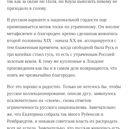
так как за океан ни Пиля, ни Коула вывозить никому не
приходило в голову.
В русском варианте к национальной гордости еще
примешивается мотив тоски по утраченному. Он вполне
метафизичен и благороден: крепко сделанная живопись
второй половины XIX - начала XX вв. ассоциируется с
тем блаженным временем, когда свободной была Русь и
три копейки стоил гусь, то есть с утраченным Россией
золотым веком. К тому же купленные в Лондоне
произведения как бы и в самом деле возвращаются, что
опять же чрезвычайно благородно.
Все это хорошо и радостно. Только не хотелось бы, чтобы
русское коллекционирование, описав дугу, замкнулось
исключительно на «своем», снова отметив
ограниченность русского национализма. Замечательно
же, что Екатерина собрала так много Рубенсов и
Рембрандтов, и никакая советская власть их распродать
всех не успела. Замечательно, что русская живопись есть