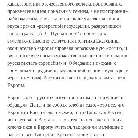
характеристика отечественного коллекционирования,
произнесенная национальным гением, а не посторонним
наблюдателем, опять-таки никак не умаляет величия
вкуса времен «развратной государыни, развратившей
свою страну» (А. С. Пушкин в «Исторических
заметках»). Именно культурная политика Екатерины
окончательно европеизировала образованную Россию, и
ввезенные в ее время художественные ценности помогли
русским стать европейцами. Обладание нимфами с
громадными грудями означало приобщение к культуре, и
через этих нимф Россия овладевала культурным языком
Европы.
Европа же на русское искусство никакого внимания не
обращала. Деньги да соболя, хлеб да сало, - это все, что
Европе от России было нужно, и что Европу в России
интересовало. А мы так трогательно посылали наших
художников в Европу учиться, так ценили малейшие о
нас отзывы. Так ценил Брюллов успех своего