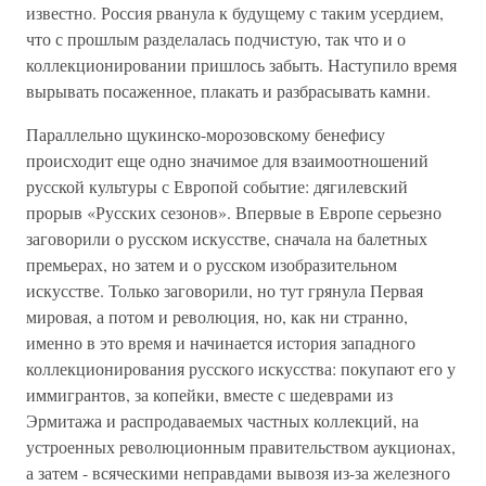
известно. Россия рванула к будущему с таким усердием,
что с прошлым разделалась подчистую, так что и о
коллекционировании пришлось забыть. Наступило время
вырывать посаженное, плакать и разбрасывать камни.
Параллельно щукинско-морозовскому бенефису
происходит еще одно значимое для взаимоотношений
русской культуры с Европой событие: дягилевский
прорыв «Русских сезонов». Впервые в Европе серьезно
заговорили о русском искусстве, сначала на балетных
премьерах, но затем и о русском изобразительном
искусстве. Только заговорили, но тут грянула Первая
мировая, а потом и революция, но, как ни странно,
именно в это время и начинается история западного
коллекционирования русского искусства: покупают его у
иммигрантов, за копейки, вместе с шедеврами из
Эрмитажа и распродаваемых частных коллекций, на
устроенных революционным правительством аукционах,
а затем - всяческими неправдами вывозя из-за железного