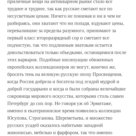
приличные вещи на антикварном рынке стало все
труднее и труднее, так как русские сметают все по
несусветным ценам. Ничего не понимая и ни в чем не
разбираясь, они хватают что ни попадя, вздувают цены,
перевалившие за пределы разумного, принимают за
первый класс второразрядный сор и сметают все
подчистую, так что подлинным знатокам остается
довольствоваться только объедками, остающимися после
этих варваров. Подобные инсинуации обиженных
европейских коллекционеров не могут, конечно же,
бросить тень на великую русскую эпоху Просвещения,
когда Россия добрела и богатела под эгидой мудрой и
доброй государыни и когда и были собраны величайшие
сокровища мирового искусства, которыми столь славен
Петербург до сих пор. Не говоря уж об Эрмитаже,
именно в екатерининское время появились коллекции
Юсупова, Строганова, Шереметьева, и множество
русских усадеб оказалось набитыми западной
живописью, мебелью и фарфором, так что именно