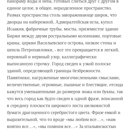
панораму воды и неба, готовых слиться друг с другом в
единое целое, в общее, неразделенное пространство.
Размах пространства столь завораживающе широк, что
дворцы на набережной, Адмиралтейская игла, купол
Исаакия, фабричные трубы, мосты, приземистое здание
Биржи между двумя ростральными колоннами, портовые
краны, церкви Васильевского острова, низкие стены и
шпиль Петропавловки, - все это превращается в легкий,
неровный и нервный узор, каллиграфически
выписанную строчку. Город сведен к узкой полоске
зданий, определяющей границы безбрежности.
Памятники, нагруженные многочисленными смыслами,
величественные, огромные, пышные и блестящие, отсюда
кажутся уменьшенными до размеров знака или буквы, так
что весь город как будто сведен к одной фразе, вписанной
в середину плоскости широкого листа шелковистой
бумаги драгоценного серебристого цвета. Фразе емкой и
выразительной, что-то вроде «мы любим все…», «нам
внятно все…», «мы помним все…» За итальянскостью