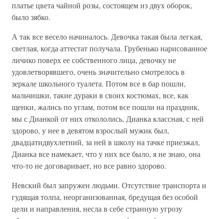
платье цвета чайной розы, состоящем из двух оборок,
было зябко.
А так все весело начиналось. Девочка такая была легкая,
светлая, когда аттестат получала. Грубенько нарисованное
личико поверх ее собственного лица, девочку не
удовлетворявшего, очень значительно смотрелось в
зеркале школьного туалета. Потом все в бар пошли,
мальчишки, такие дураки в своих костюмах, все, как
щенки, жались по углам, потом все пошли на праздник,
мы с Дианкой от них откололись, Дианка классная, с ней
здорово, у нее в девятом взрослый мужик был,
двадцатидвухлетний, за ней в школу на тачке приезжал,
Дианка все намекает, что у них все было, я не знаю, она
что-то не договаривает, но все равно здорово.
Невский был запружен людьми. Отсутствие транспорта и
гудящая толпа, неорганизованная, бредущая без особой
цели и направления, несла в себе странную угрозу