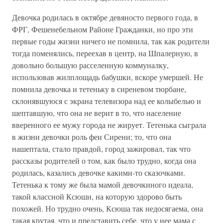
Девочка родилась в октябре девяносто первого года, в
ФРГ, Фешенебельном Районе Гражданки, но про эти
первые годы жизни ничего не помнила, так как родители
тогда поменялись, переехав в центр, на Шпалерную, в
довольно большую расселенную коммуналку,
использовав жилплощадь бабушки, вскоре умершей. Не
помнила девочка и тетеньку в сиреневом тюрбане,
склонявшуюся с экрана телевизора над ее колыбелью и
шептавшую, что она не верит в то, что население
вверенного ее мужу города не жирует. Тетенька сыграла
в жизни девочки роль феи Сирени; то, что она
нашептала, стало правдой, город зажировал, так что
рассказы родителей о том, как было трудно, когда она
родилась, казались девочке какими-то сказочками.
Тетенька к тому же была мамой девочкиного идеала,
такой классной Ксюши, на которую здорово быть
похожей. Но трудно очень, Ксюша так недосягаема, она
такая крутая, что и представить себе, что у нее мама с