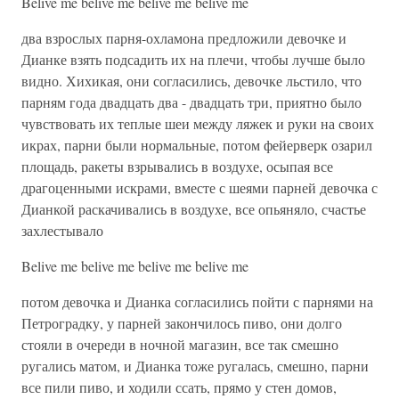
Belive me belive me belive me belive me
два взрослых парня-охламона предложили девочке и
Дианке взять подсадить их на плечи, чтобы лучше было
видно. Хихикая, они согласились, девочке льстило, что
парням года двадцать два - двадцать три, приятно было
чувствовать их теплые шеи между ляжек и руки на своих
икрах, парни были нормальные, потом фейерверк озарил
площадь, ракеты взрывались в воздухе, осыпая все
драгоценными искрами, вместе с шеями парней девочка с
Дианкой раскачивались в воздухе, все опьяняло, счастье
захлестывало
Belive me belive me belive me belive me
потом девочка и Дианка согласились пойти с парнями на
Петроградку, у парней закончилось пиво, они долго
стояли в очереди в ночной магазин, все так смешно
ругались матом, и Дианка тоже ругалась, смешно, парни
все пили пиво, и ходили ссать, прямо у стен домов,