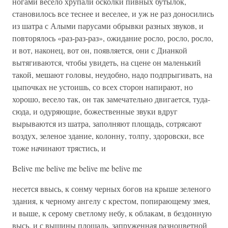
ногами весело хрупали осколки пивных бутылок,
становилось все теснее и веселее, и уж не раз доносились
из шатра с Алыми парусами обрывки разных звуков, и
повторялось «раз-раз-раз», ожидание росло, росло, росло,
и вот, наконец, вот он, появляется, они с Дианкой
вытягиваются, чтобы увидеть, на сцене он маленький
такой, мешают головы, неудобно, надо подпрыгивать, на
цыпочках не устоишь, со всех сторон напирают, но
хорошо, весело так, он так замечательно двигается, туда-
сюда, и одуряющие, божественные звуки вдруг
вырываются из шатра, заполняют площадь, сотрясают
воздух, зеленое здание, колонну, толпу, здоровски, все
тоже начинают трястись, и
Belive me belive me belive me belive me
несется ввысь, к сонму черных богов на крыше зеленого
здания, к черному ангелу с крестом, попирающему змея,
и выше, к серому светлому небу, к облакам, в бездонную
высь, и с вышины площадь, запруженная разноцветной