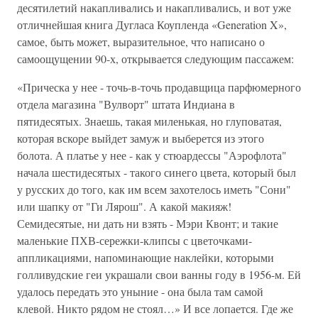
десятилетий накапливались и накапливались, и вот уже
отличнейшая книга Дугласа Коупленда «Generation X»,
самое, быть может, выразительное, что написано о
самоощущении 90-х, открывается следующим пассажем:
«Прическа у нее - точь-в-точь продавщица парфюмерного
отдела магазина "Вулворт" штата Индиана в
пятидесятых. Знаешь, такая миленькая, но глуповатая,
которая вскоре выйдет замуж и выберется из этого
болота. А платье у нее - как у стюардессы "Аэрофлота"
начала шестидесятых - такого синего цвета, который был
у русских до того, как им всем захотелось иметь "Сони"
или шапку от "Ги Лярош". А какой макияж!
Семидесятые, ни дать ни взять - Мэри Квонт; и такие
маленькие ПХВ-сережки-клипсы с цветочками-
аппликациями, напоминающие наклейки, которыми
голливудские геи украшали свои ванны году в 1956-м. Ей
удалось передать это уныние - она была там самой
клевой. Никто рядом не стоял…» И все лопается. Где же