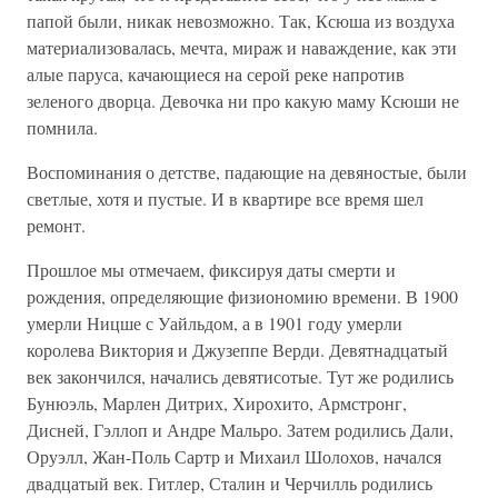
папой были, никак невозможно. Так, Ксюша из воздуха
материализовалась, мечта, мираж и наваждение, как эти
алые паруса, качающиеся на серой реке напротив
зеленого дворца. Девочка ни про какую маму Ксюши не
помнила.
Воспоминания о детстве, падающие на девяностые, были
светлые, хотя и пустые. И в квартире все время шел
ремонт.
Прошлое мы отмечаем, фиксируя даты смерти и
рождения, определяющие физиономию времени. В 1900
умерли Ницше с Уайльдом, а в 1901 году умерли
королева Виктория и Джузеппе Верди. Девятнадцатый
век закончился, начались девятисотые. Тут же родились
Бунюэль, Марлен Дитрих, Хирохито, Армстронг,
Дисней, Гэллоп и Андре Мальро. Затем родились Дали,
Оруэлл, Жан-Поль Сартр и Михаил Шолохов, начался
двадцатый век. Гитлер, Сталин и Черчилль родились