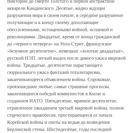
Виктории до смерти Толстого и первой абстрактной
акварели Кандинского. Десятые, жадно ждущие
разрушения мира в своем начале, в середине разрушение
получающие и к концу своему доползающие
обессиленными, истощенными войной, испанкой и
революциями. Двадцатые, время от конца гражданской
до «черного четверга» на Уолл-Стрит, французское
«безумное десятилетие», немецкие «золотые двадцатые»,
русский НЭП, легкий выдох после дикого ужаса мировой
войны. Тридцатые, десятилетие нарастающего
сюрреального ужаса фантазий тоталитаризма,
заканчивающееся объявлением войны. Сороковые,
превзошедшие любые, самые страшные прогнозы,
закончившиеся победой коммунистов в Китае и
созданием НАТО. Пятидесятые, мрачное десятилетие,
отравленное ожиданием третьей мировой войны, полное
старческого мракобесия, простирающееся от начала
Корейской войны и охоты на ведьм до возведения
Берлинской стены. Шестидесятые, годы последней