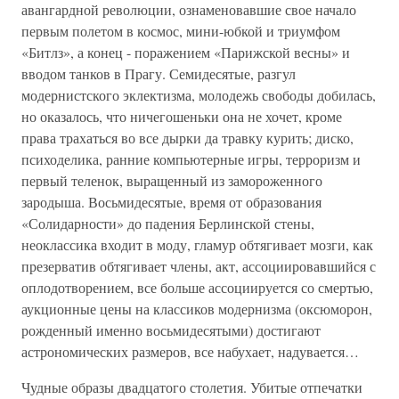
авангардной революции, ознаменовавшие свое начало
первым полетом в космос, мини-юбкой и триумфом
«Битлз», а конец - поражением «Парижской весны» и
вводом танков в Прагу. Семидесятые, разгул
модернистского эклектизма, молодежь свободы добилась,
но оказалось, что ничегошеньки она не хочет, кроме
права трахаться во все дырки да травку курить; диско,
психоделика, ранние компьютерные игры, терроризм и
первый теленок, выращенный из замороженного
зародыша. Восьмидесятые, время от образования
«Солидарности» до падения Берлинской стены,
неоклассика входит в моду, гламур обтягивает мозги, как
презерватив обтягивает члены, акт, ассоциировавшийся с
оплодотворением, все больше ассоциируется со смертью,
аукционные цены на классиков модернизма (оксюморон,
рожденный именно восьмидесятыми) достигают
астрономических размеров, все набухает, надувается…
Чудные образы двадцатого столетия. Убитые отпечатки