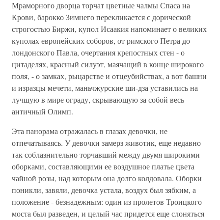
Мраморного дворца торчат цветные чалмы Спаса на
Крови, барокко Зимнего перекликается с дорической
строгостью Биржи, купол Исаакия напоминает о великих
куполах европейских соборов, от римского Петра до
лондонского Павла, очертания крепостных стен - о
цитаделях, красный силуэт, маячащий в конце широкого
поля, - о замках, рыцарстве и отцеубийствах, а вот башни
и изразцы мечети, маньчжурские ши-дза уставились на
лучшую в мире ограду, скрывающую за собой весь
античный Олимп.
Эта панорама отражалась в глазах девочки, не
отпечатываясь. У девочки замерз животик, еще недавно
так соблазнительно торчавший между двумя широкими
оборками, составляющими ее воздушное платье цвета
чайной розы, над которым она долго колдовала. Оборки
поникли, завяли, девочка устала, воздух был зябким, а
положение - безнадежным: один из пролетов Троицкого
моста был разведен, и целый час придется еще слоняться