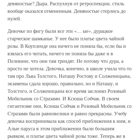
девяностые? Дыра. Распухнув от ретроспекции, стиль
вообще оказался отмененным. Девяностые стерлись до
нулей.
Девочке по фигу были все эти «… ые», дурацкое
старческое шамканье. У нее было платье цвета чайной
розы. В Коупленде она ничего не поняла бы, если бы и
взялась его читать, ничего не поняла бы даже и в
Пелевине, что они там трендят. Не потому что дура, а
просто не хотела. Девочка, конечно, в школе учила что-то
там про Льва Толстого, Наташу Ростову и Солженицына,
экзамены сдала хорошо, правильно, но и Наташу, и
Толстого, и Солженицына все время заслонял Розовый
Мобильник со Стразами. И Ксюша Собчак. В своем
гигантизме они, Ксюша Собчак и Розовый Мобильник со
Стразами были равновелики и равно прекрасны. Учебу
девочка воспринимала как способ приближения к ним, и
Алые паруса в этом приближении были большим
рывком, и платье цвета чайной розы тоже. Теперь же в