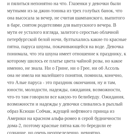
и пялиться непонятно на что. Глазенки у девочки были
мутными из-за джин-тоника из трех голубых банок, что
она высосала за вечер, не считая шампанского, выпитого
в баре, снятом родителями для выпускного вечера. В
мути ее усталого взгляда, залитого серостью облачной
петербургской белой ночи, бултыхались какие-то красные
пятна, паруса шхуны, покачивающейся на воде. Девочка
понимала, что эта шхуна имеет отношение к празднику, к
которому шилось ее платье цвета чайной розы, но какое
именно, не знала. Ни о Грине, ни о Грее, ни об Ассоль
она не имела ни малейшего понятия, помнила, конечно,
что Алые паруса - это праздник окончания, ну и там,
юности, молодости, надежды, ожидания, возможности,
что-то там говорили все какую-то белиберду. Ожидания,
возможности и надежды у девочки сливались в рыхлый
образ Ксюши Собчак, ждущей нефтяного принца из
Америки на красном альфа-ромео в серой будничности
дома-2, поэтому красные пятна как-то бередили ее
сознание, но очень неопределенно, невнятно.