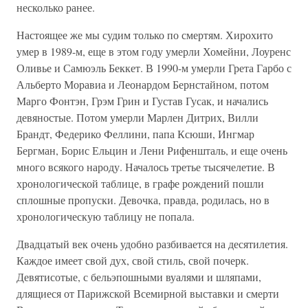
несколько ранее.
Настоящее же мы судим только по смертям. Хирохито
умер в 1989-м, еще в этом году умерли Хомейни, Лоуренс
Оливье и Самюэль Беккет. В 1990-м умерли Грета Гарбо с
Альберто Моравиа и Леонардом Бернстайном, потом
Марго Фонтэн, Грэм Грин и Густав Гусак, и начались
девяностые. Потом умерли Марлен Дитрих, Вилли
Брандт, Федерико Феллини, папа Ксюши, Ингмар
Бергман, Борис Ельцин и Лени Рифеншталь, и еще очень
много всякого народу. Началось третье тысячелетие. В
хронологической таблице, в графе рождений пошли
сплошные пропуски. Девочка, правда, родилась, но в
хронологическую таблицу не попала.
Двадцатый век очень удобно разбивается на десятилетия.
Каждое имеет свой дух, свой стиль, свой почерк.
Девятисотые, с бельэпошными вуалями и шляпами,
длящиеся от Парижской Всемирной выставки и смерти