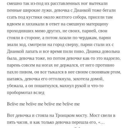
смешно так из-под их расставленных ног вытекали
пенные широкие лужи, девочка с Дианкой тоже бегали
ссать под кустики около желтого собора, присели там
вдвоем и хихикали в ответ на смешную матерщину
проходивших мимо других, не своих, парней, свои
стояли в стороне, а потом лазали по чердакам, парни
знали ход, смотрели на город сверху, парни стали их с
Дианкой лапать и все время пили пиво, Дианка довольна
была, девочка тоже, но потом девочке как-то это надоело,
парень совсем на ногах не держался, от него противно
пахло пивом, он все тыкался в нее своим слюнявым ртом,
шатаясь, девочка его оттолкнула, захотела домой,
убежала, а он пошатнулся, махнул рукой и что-то
пробормотал вслед
Belive me belive me belive me belive me
Вот девочка и стояла на Троицком мосту. Мост свели в
пять часов, и как только девочка перешла его, «…