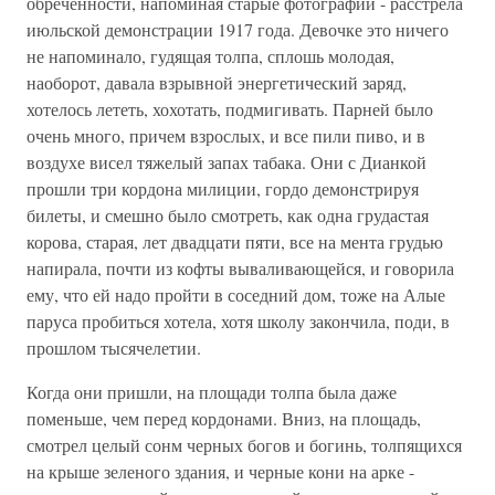
обреченности, напоминая старые фотографии - расстрела
июльской демонстрации 1917 года. Девочке это ничего
не напоминало, гудящая толпа, сплошь молодая,
наоборот, давала взрывной энергетический заряд,
хотелось лететь, хохотать, подмигивать. Парней было
очень много, причем взрослых, и все пили пиво, и в
воздухе висел тяжелый запах табака. Они с Дианкой
прошли три кордона милиции, гордо демонстрируя
билеты, и смешно было смотреть, как одна грудастая
корова, старая, лет двадцати пяти, все на мента грудью
напирала, почти из кофты вываливающейся, и говорила
ему, что ей надо пройти в соседний дом, тоже на Алые
паруса пробиться хотела, хотя школу закончила, поди, в
прошлом тысячелетии.
Когда они пришли, на площади толпа была даже
поменьше, чем перед кордонами. Вниз, на площадь,
смотрел целый сонм черных богов и богинь, толпящихся
на крыше зеленого здания, и черные кони на арке -