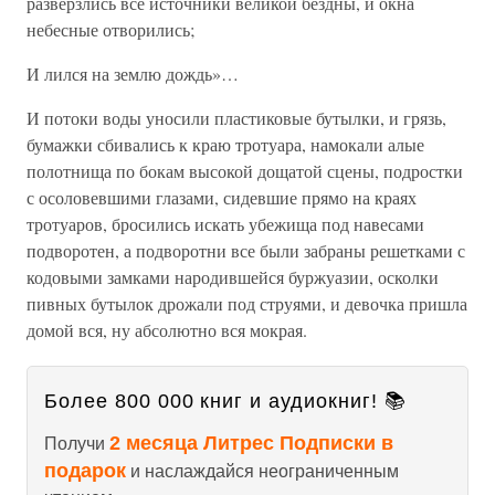
разверзлись все источники великой бездны, и окна
небесные отворились;
И лился на землю дождь»…
И потоки воды уносили пластиковые бутылки, и грязь,
бумажки сбивались к краю тротуара, намокали алые
полотнища по бокам высокой дощатой сцены, подростки
с осоловевшими глазами, сидевшие прямо на краях
тротуаров, бросились искать убежища под навесами
подворотен, а подворотни все были забраны решетками с
кодовыми замками народившейся буржуазии, осколки
пивных бутылок дрожали под струями, и девочка пришла
домой вся, ну абсолютно вся мокрая.
Более 800 000 книг и аудиокниг! 📚
2 месяца Литрес Подписки в
Получи
подарок
и наслаждайся неограниченным