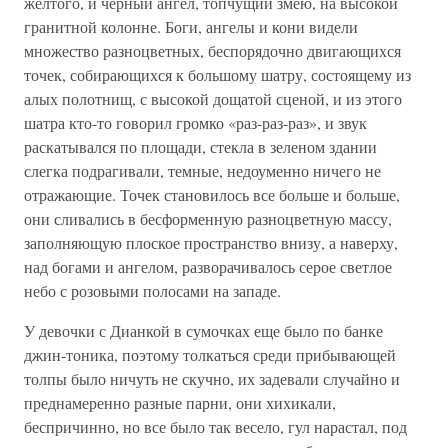
желтого, и черный ангел, топчущий змею, на высокой
гранитной колонне. Боги, ангелы и кони видели
множество разноцветных, беспорядочно двигающихся
точек, собирающихся к большому шатру, состоящему из
алых полотнищ, с высокой дощатой сценой, и из этого
шатра кто-то говорил громко «раз-раз-раз», и звук
раскатывался по площади, стекла в зеленом здании
слегка подрагивали, темные, недоуменно ничего не
отражающие. Точек становилось все больше и больше,
они сливались в бесформенную разноцветную массу,
заполняющую плоское пространство внизу, а наверху,
над богами и ангелом, разворачивалось серое светлое
небо с розовыми полосами на западе.
У девочки с Дианкой в сумочках еще было по банке
джин-тоника, поэтому толкаться среди прибывающей
толпы было ничуть не скучно, их задевали случайно и
преднамеренно разные парни, они хихикали,
беспричинно, но все было так весело, гул нарастал, под