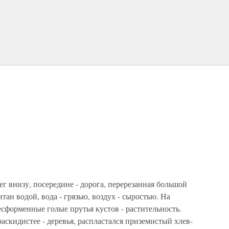
ег внизу, посередине - дорога, перерезанная большой
ан водой, вода - грязью, воздух - сыростью. На
есформенные голые прутья кустов - растительность.
аскидистее - деревья, распластался приземистый хлев-