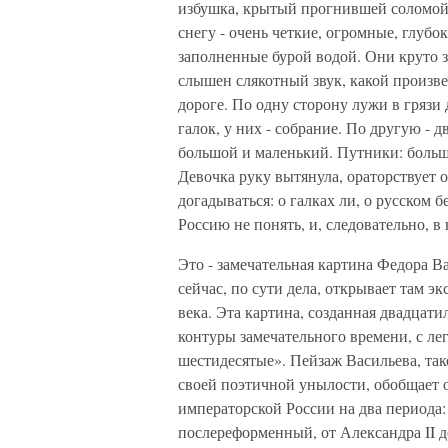
избушка, крытый прогнившей соломой, в
снегу - очень четкие, огромные, глубок
заполненные бурой водой. Они круто з
слышен слякотный звук, какой произве
дороге. По одну сторону лужи в грязи
галок, у них - собрание. По другую - 
большой и маленький. Путники: большо
Девочка руку вытянула, ораторствует о
догадываться: о галках ли, о русском б
Россию не понять, и, следовательно, в 
Это - замечательная картина Федора Ва
сейчас, по сути дела, открывает там 
века. Эта картина, созданная двадцат
контуры замечательного времени, с ле
шестидесятые». Пейзаж Васильева, та
своей поэтичной унылости, обобщает о
императорской России на два периода:
послереформенный, от Александра II до