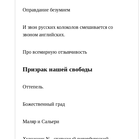
Оправдание безумием
И звон русских колоколов смешивается со
звоном английских.
Про всемирную отзывчивость
Призрак нашей свободы
Оттепель.
Божественный град
Маляр и Сальери
Художник N - статусный петербургский