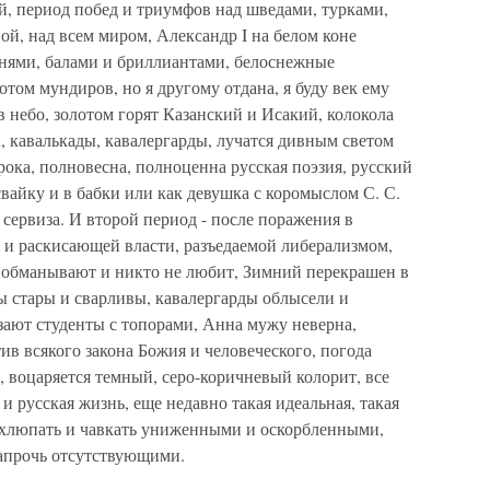
й, период побед и триумфов над шведами, турками,
ой, над всем миром, Александр I на белом коне
гнями, балами и бриллиантами, белоснежные
том мундиров, но я другому отдана, я буду век ему
в небо, золотом горят Казанский и Исакий, колокола
ы, кавалькады, кавалергарды, лучатся дивным светом
ока, полновесна, полноценна русская поэзия, русский
свайку и в бабки или как девушка с коромыслом С. С.
сервиза. И второй период - после поражения в
и раскисающей власти, разъедаемой либерализмом,
 обманывают и никто не любит, Зимний перекрашен в
 стары и сварливы, кавалергарды облысели и
зают студенты с топорами, Анна мужу неверна,
тив всякого закона Божия и человеческого, погода
, воцаряется темный, серо-коричневый колорит, все
 и русская жизнь, еще недавно такая идеальная, такая
т хлюпать и чавкать униженными и оскорбленными,
напрочь отсутствующими.