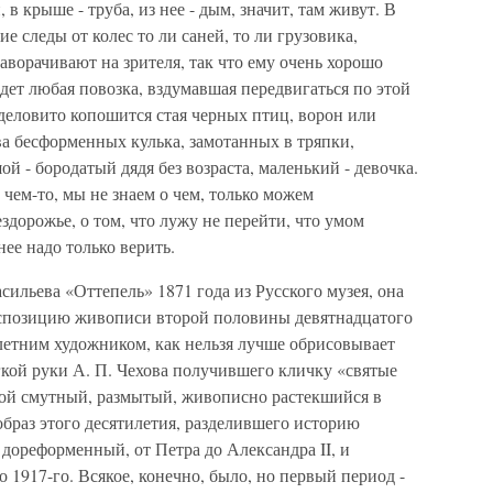
 крыше - труба, из нее - дым, значит, там живут. В
ие следы от колес то ли саней, то ли грузовика,
аворачивают на зрителя, так что ему очень хорошо
дет любая повозка, вздумавшая передвигаться по этой
 деловито копошится стая черных птиц, ворон или
два бесформенных кулька, замотанных в тряпки,
й - бородатый дядя без возраста, маленький - девочка.
 чем-то, мы не знаем о чем, только можем
ездорожье, о том, что лужу не перейти, что умом
нее надо только верить.
сильева «Оттепель» 1871 года из Русского музея, она
экспозицию живописи второй половины девятнадцатого
илетним художником, как нельзя лучше обрисовывает
гкой руки А. П. Чехова получившего кличку «святые
кой смутный, размытый, живописно растекшийся в
браз этого десятилетия, разделившего историю
 дореформенный, от Петра до Александра II, и
 1917-го. Всякое, конечно, было, но первый период -