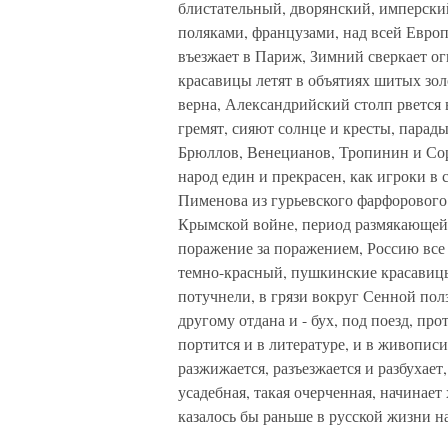
блистательный, дворянский, имперски
поляками, французами, над всей Европ
въезжает в Париж, Зимний сверкает о
красавицы летят в объятиях шитых золо
верна, Александрийский столп рвется 
гремят, сияют солнце и кресты, парад
Брюллов, Венецианов, Тропинин и Сор
народ един и прекрасен, как игроки в 
Пименова из гурьевского фарфорового 
Крымской войне, период размякающей 
поражение за поражением, Россию все
темно-красный, пушкинские красавицы
потучнели, в грязи вокруг Сенной пол
другому отдана и - бух, под поезд, про
портится и в литературе, и в живописи
разжижается, разъезжается и разбухает,
усадебная, такая очерченная, начинае
казалось бы раньше в русской жизни 