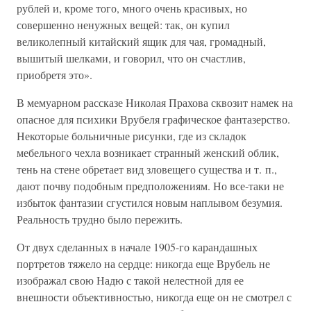
рублей и, кроме того, много очень красивых, но
совершенно ненужных вещей: так, он купил
великолепный китайский ящик для чая, громадный,
вышитый шелками, и говорил, что он счастлив,
приобретя это».
В мемуарном рассказе Николая Прахова сквозит намек на
опасное для психики Врубеля графическое фантазерство.
Некоторые больничные рисунки, где из складок
мебельного чехла возникает странный женский облик,
тень на стене обретает вид зловещего существа и т. п.,
дают почву подобным предположениям. Но все-таки не
избыток фантазии сгустился новым наплывом безумия.
Реальность трудно было пережить.
От двух сделанных в начале 1905-го карандашных
портретов тяжело на сердце: никогда еще Врубель не
изображал свою Надю с такой нелестной для ее
внешности объективностью, никогда еще он не смотрел с