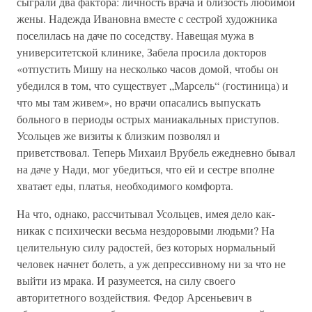
сыграли два фактора: личность врача и близость любимой
жены. Надежда Ивановна вместе с сестрой художника
поселилась на даче по соседству. Навещая мужа в
университетской клинике, Забела просила докторов
«отпустить Мишу на несколько часов домой, чтобы он
убедился в том, что существует „Марсель“ (гостиница) и
что мы там живем», но врачи опасались выпускать
больного в периоды острых маниакальных приступов.
Усольцев же визиты к близким позволял и
приветствовал. Теперь Михаил Врубель ежедневно бывал
на даче у Нади, мог убедиться, что ей и сестре вполне
хватает еды, платья, необходимого комфорта.
На что, однако, рассчитывал Усольцев, имея дело как-
никак с психически весьма нездоровыми людьми? На
целительную силу радостей, без которых нормальный
человек начнет болеть, а уж депрессивному ни за что не
выйти из мрака. И разумеется, на силу своего
авторитетного воздействия. Федор Арсеньевич в