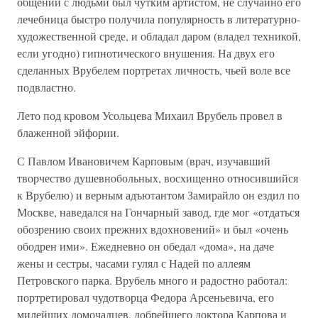
общении с людьми был чутким артистом, не случайно его
лечебница быстро получила популярность в литературно-
художественной среде, и обладал даром (владел техникой,
если угодно) гипнотического внушения. На двух его
сделанных Врубелем портретах личность, чьей воле все
подвластно.
Лето под кровом Усольцева Михаил Врубель провел в
блаженной эйфории.
С Павлом Ивановичем Карповым (врач, изучавший
творчество душевнобольных, восхищенно относившийся
к Врубелю) и верным адъютантом Замирайло он ездил по
Москве, наведался на Гончарный завод, где мог «отдаться
обозрению своих прежних вдохновений» и был «очень
ободрен ими». Ежедневно он обедал «дома», на даче
жены и сестры, часами гулял с Надей по аллеям
Петровского парка. Врубель много и радостно работал:
портретировал чудотворца Федора Арсеньевича, его
милейших домочадцев, добрейшего доктора Карпова и