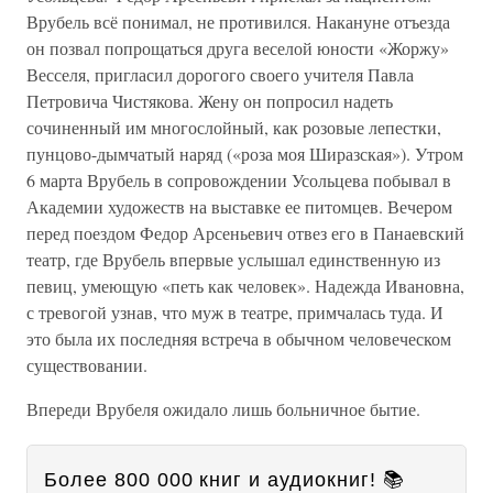
Врубель всё понимал, не противился. Накануне отъезда
он позвал попрощаться друга веселой юности «Жоржу»
Весселя, пригласил дорогого своего учителя Павла
Петровича Чистякова. Жену он попросил надеть
сочиненный им многослойный, как розовые лепестки,
пунцово-дымчатый наряд («роза моя Ширазская»). Утром
6 марта Врубель в сопровождении Усольцева побывал в
Академии художеств на выставке ее питомцев. Вечером
перед поездом Федор Арсеньевич отвез его в Панаевский
театр, где Врубель впервые услышал единственную из
певиц, умеющую «петь как человек». Надежда Ивановна,
с тревогой узнав, что муж в театре, примчалась туда. И
это была их последняя встреча в обычном человеческом
существовании.
Впереди Врубеля ожидало лишь больничное бытие.
Более 800 000 книг и аудиокниг! 📚