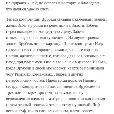
придирался к ней, но остался в восторге и благодарен,
что дали ей удачно спеть».
Теперь композиции Врубеля связаны с камерным пением
жены: Забела у рояля на репетиции с Зилоти, Забела
перед выходом на концертную сцену, Забела,
отдыхающая после выступления… На двухметровом
холсте Врубель пишет картину «После концерта»: Надя
на кушетке возле горящего камина, у ног ее корзина
цветов, артистка в платье, которое для нее несколько лет
назад придумал муж. Оно было на ней в декабре 1900-го,
когда Врубели в своей московской квартире принимали
чету Римских-Корсаковых, Лядова и других
петербургских гостей. Наряд тогда поразил Надину
сестру: «Концертное платье, сочиненное Врубелем из
трех или четырех прозрачных чехлов, внизу
великолепная шелковая материя, розово-красная светлая,
потом черный тюлевый чехол, потом пунцовый. Лиф
весь из буф, точно гигантские розы, плечи совсем