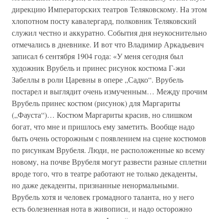
дирекцию Императорских театров Теляковскому. На этом
хлопотном посту кавалергард, полковник Теляковский
служил честно и аккуратно. События дня неукоснительно
отмечались в дневнике. И вот что Владимир Аркадьевич
записал 6 сентября 1904 года: «У меня сегодня был
художник Врубель и принес рисунок костюма Г-жи
Забеллы в роли Царевны в опере „Садко“. Врубель
постарел и выглядит очень измученным… Между прочим
Врубель принес костюм (рисунок) для Маргариты
(„Фауста“)… Костюм Маргариты красив, но слишком
богат, что мне и пришлось ему заметить. Вообще надо
быть очень осторожным с появлением на сцене костюмов
по рисункам Врубеля. Люди, не расположенные ко всему
новому, на почве Врубеля могут развести разные сплетни
вроде того, что в театре работают не только декаденты,
но даже декаденты, признанные ненормальными.
Врубель хотя и человек громадного таланта, но у него
есть болезненная нота в живописи, и надо осторожно