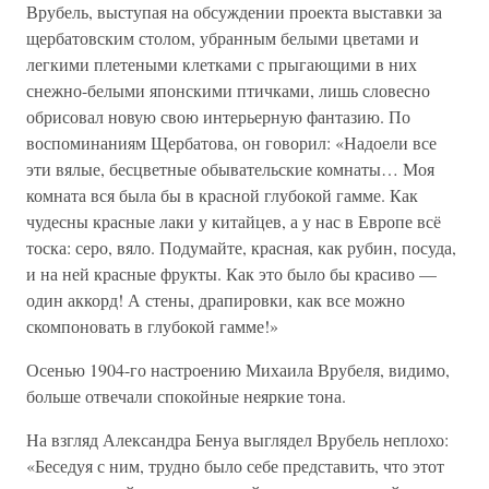
Врубель, выступая на обсуждении проекта выставки за
щербатовским столом, убранным белыми цветами и
легкими плетеными клетками с прыгающими в них
снежно-белыми японскими птичками, лишь словесно
обрисовал новую свою интерьерную фантазию. По
воспоминаниям Щербатова, он говорил: «Надоели все
эти вялые, бесцветные обывательские комнаты… Моя
комната вся была бы в красной глубокой гамме. Как
чудесны красные лаки у китайцев, а у нас в Европе всё
тоска: серо, вяло. Подумайте, красная, как рубин, посуда,
и на ней красные фрукты. Как это было бы красиво —
один аккорд! А стены, драпировки, как все можно
скомпоновать в глубокой гамме!»
Осенью 1904-го настроению Михаила Врубеля, видимо,
больше отвечали спокойные неяркие тона.
На взгляд Александра Бенуа выглядел Врубель неплохо:
«Беседуя с ним, трудно было себе представить, что этот