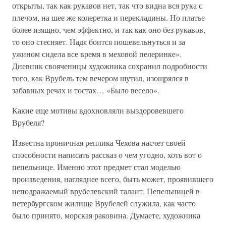
открыты, так как рукавов нет, так что видна вся рука с
плечом, на шее же колеретка и перекладины. Но платье
более изящно, чем эффектно, и так как оно без рукавов,
то оно стесняет. Надя боится пошевельнуться и за
ужином сидела все время в меховой пелеринке».
Дневник свояченицы художника сохранил подробности
того, как Врубель тем вечером шутил, изощрялся в
забавных речах и тостах… «Было весело».
Какие еще мотивы вдохновляли выздоровевшего
Врубеля?
Известна ироничная реплика Чехова насчет своей
способности написать рассказ о чем угодно, хоть вот о
пепельнице. Именно этот предмет стал моделью
произведения, нагляднее всего, быть может, проявившего
неподражаемый врубелевский талант. Пепельницей в
петербургском жилище Врубелей служила, как часто
было принято, морская раковина. Думаете, художника