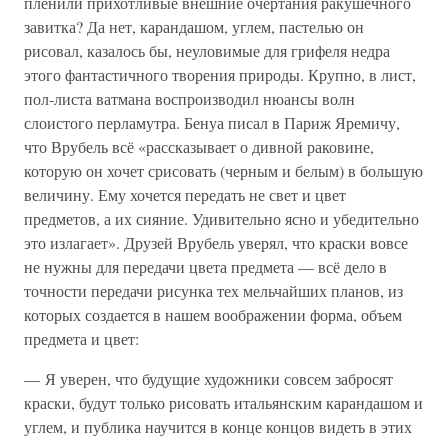
пленили прихотливые внешние очертания ракушечного
завитка? Да нет, карандашом, углем, пастелью он
рисовал, казалось бы, неуловимые для грифеля недра
этого фантастичного творения природы. Крупно, в лист,
пол-листа ватмана воспроизводил нюансы волн
слоистого перламутра. Бенуа писал в Париж Яремичу,
что Врубель всё «рассказывает о дивной раковине,
которую он хочет срисовать (черным и белым) в большую
величину. Ему хочется передать не свет и цвет
предметов, а их сияние. Удивительно ясно и убедительно
это излагает». Друзей Врубель уверял, что краски вовсе
не нужны для передачи цвета предмета — всё дело в
точности передачи рисунка тех мельчайших планов, из
которых создается в нашем воображении форма, объем
предмета и цвет:
— Я уверен, что будущие художники совсем забросят
краски, будут только рисовать итальянским карандашом и
углем, и публика научится в конце концов видеть в этих