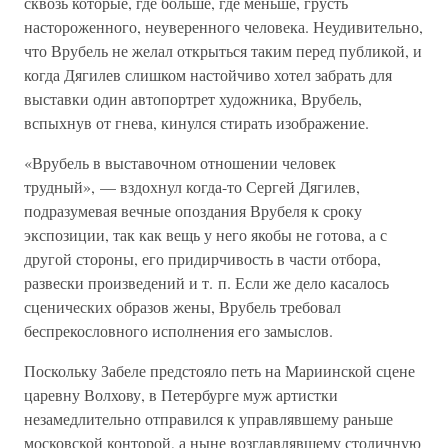
сквозь которые, где больше, где меньше, грусть
настороженного, неуверенного человека. Неудивительно,
что Врубель не желал открыться таким перед публикой, и
когда Дягилев слишком настойчиво хотел забрать для
выставки один автопортрет художника, Врубель,
вспыхнув от гнева, кинулся стирать изображение.
«Врубель в выставочном отношении человек
трудный», — вздохнул когда-то Сергей Дягилев,
подразумевая вечные опоздания Врубеля к сроку
экспозиции, так как вещь у него якобы не готова, а с
другой стороны, его придирчивость в части отбора,
развески произведений и т. п. Если же дело касалось
сценических образов жены, Врубель требовал
беспрекословного исполнения его замыслов.
Поскольку Забеле предстояло петь на Мариинской сцене
царевну Волхову, в Петербурге муж артистки
незамедлительно отправился к управлявшему раньше
московской конторой, а ныне возглавлявшему столичную