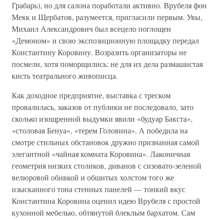
Грабарь), но для салона поработали активно. Врубеля фон
Мекк и Щербатов, разумеется, пригласили первым. Увы,
Михаил Александрович был всецело поглощен
«Демоном» и свою экспозиционную площадку передал
Константину Коровину. Возразить организаторы не
посмели, хотя поморщились: не для их дела размашистая
кисть театрального живописца.
Как доходное предприятие, выставка с треском
провалилась, заказов от публики не последовало, зато
сколько изощренной выдумки явили «будуар Бакста»,
«столовая Бенуа», «терем Головина». А победила на
смотре стильных обстановок дружно признанная самой
элегантной «чайная комната Коровина». Лаконичная
геометрия низких столиков, диванов с сизовато-зеленой
велюровой обивкой и обшитых холстом того же
изысканного тона стенных панелей — тонкий вкус
Константина Коровина оценил идею Врубеля с простой
кухонной мебелью, обтянутой блеклым бархатом. Сам