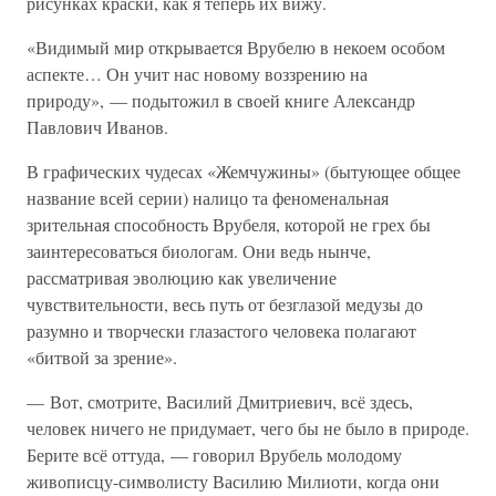
рисунках краски, как я теперь их вижу.
«Видимый мир открывается Врубелю в некоем особом
аспекте… Он учит нас новому воззрению на
природу», — подытожил в своей книге Александр
Павлович Иванов.
В графических чудесах «Жемчужины» (бытующее общее
название всей серии) налицо та феноменальная
зрительная способность Врубеля, которой не грех бы
заинтересоваться биологам. Они ведь нынче,
рассматривая эволюцию как увеличение
чувствительности, весь путь от безглазой медузы до
разумно и творчески глазастого человека полагают
«битвой за зрение».
— Вот, смотрите, Василий Дмитриевич, всё здесь,
человек ничего не придумает, чего бы не было в природе.
Берите всё оттуда, — говорил Врубель молодому
живописцу-символисту Василию Милиоти, когда они