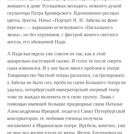
жившего в доме Усольцевых молодого, нежного душой
скульптора Петра Бромирского. Вдохновенно рисовал
цветы, букеты. Начал «Портрет Н. И. Забелы на фоне
березок» — вариацию исчезнувшего «Пасхального
звона», но без херувимов, с фигурой живого светлого
ангела, его обожаемой Нади.
А Надя выглядела уже совсем не так, как в этой
акварельно-пастельной сказке. И голос ее после смерти
сына изменился. И у нее было много проблем в театре.
Товарищество Частной оперы распалось, гастролировать
у Забелы не было сил, проба на сцене Большого театра не
удалась, петербургский императорский оперный театр
тоже не жаждал включить ее в свою труппу. Лишь с
помощью имевшей большие придворные связи Натальи
Александровны Ирецкой, педагога Санкт-Петербургской
консерватории, ее любимая ученица получила
ангажемент в Мариинском театре. Врубель, конечно, уже
не мыслил жизни вдали от жены. Федор Арсеньевич на