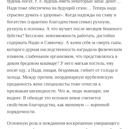
будешь богат, т. е. будешь иметь некоторый запас денег…
Надя тоже обеспечена на будущий сезон… Теперь надо
серьезно думать о здоровье». Когда надежды на славу и
богатство (гарантию благоденствия семьи) рухнули,
рухнула и психика. А что мучает после месяцев бешеного
буйства? Бессилие, невозможность работать, достойно
содержать Надю и Саввочку. А казня себя за смерть сына,
которого дурная наследственность наградила физическим
изъяном, слабеньким организмом, что представлялось в
диком бредовом кошмаре? У него мягкая постель, ему
носят еду, а Надя, нищая, бездомная, гибнет от голода и
холода. Между прочим, неординарную врубелевскую
преданность жене специалисты тоже отнесли к
признакам шизоидности. Что ж, люди знающие, им
виднее. В обиходе это испокон веков считается
свойством благородства, как минимум — коренной
порядочности.
Основную роль в нежданном воскрешении умирающего