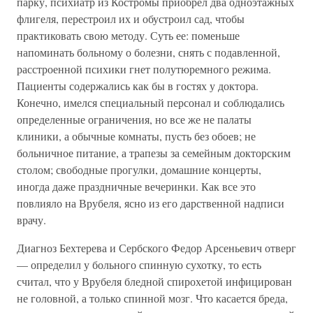
парку, психиатр из Костромы приобрел два одноэтажных
флигеля, перестроил их и обустроил сад, чтобы
практиковать свою методу. Суть ее: поменьше
напоминать больному о болезни, снять с подавленной,
расстроенной психики гнет полутюремного режима.
Пациенты содержались как бы в гостях у доктора.
Конечно, имелся специальный персонал и соблюдались
определенные ограничения, но все же не палаты
клиники, а обычные комнаты, пусть без обоев; не
больничное питание, а трапезы за семейным докторским
столом; свободные прогулки, домашние концерты,
иногда даже праздничные вечеринки. Как все это
повлияло на Врубеля, ясно из его дарственной надписи
врачу.
Диагноз Бехтерева и Сербского Федор Арсеньевич отверг
— определил у больного спинную сухотку, то есть
считал, что у Врубеля бледной спирохетой инфицирован
не головной, а только спинной мозг. Что касается бреда,