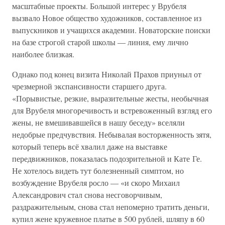
масштабные проекты. Большой интерес у Врубеля
вызвало Новое общество художников, составленное из
выпускников и учащихся академии. Новаторские поиски
на базе строгой старой школы — линия, ему лично
наиболее близкая.
Однако под конец визита Николай Прахов приуныл от
чрезмерной экспансивности старшего друга.
«Порывистые, резкие, выразительные жесты, необычная
для Врубеля многоречивость и встревоженный взгляд его
жены, не вмешивавшейся в нашу беседу» вселяли
недобрые предчувствия. Небывалая восторженность зятя,
который теперь всё хвалил даже на выставке
передвижников, показалась подозрительной и Кате Ге.
Не хотелось видеть тут болезненный симптом, но
возбуждение Врубеля росло — «и скоро Михаил
Александрович стал снова несговорчивым,
раздражительным, снова стал непомерно тратить деньги,
купил жене кружевное платье в 500 рублей, шляпу в 60