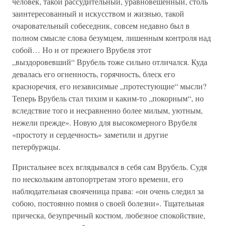
человек, такой рассудительный, уравновешенный, столь
заинтересованный и искусством и жизнью, такой
очаровательный собеседник, совсем недавно был в
полном смысле слова безумцем, лишенным контроля над
собой… Но и от прежнего Врубеля этот
„выздоровевший“ Врубель тоже сильно отличался. Куда
девалась его огненность, горячность, блеск его
красноречия, его независимые „протестующие“ мысли?
Теперь Врубель стал тихим и каким-то „покорным“, но
вследствие того и несравненно более милым, уютным,
нежели прежде». Новую для высокомерного Врубеля
«простоту и сердечность» заметили и другие
петербуржцы.
Пристальнее всех вглядывался в себя сам Врубель. Судя
по нескольким автопортретам этого времени, его
наблюдательная свояченица права: «он очень следил за
собою, постоянно помня о своей болезни». Тщательная
прическа, безупречный костюм, любезное спокойствие,