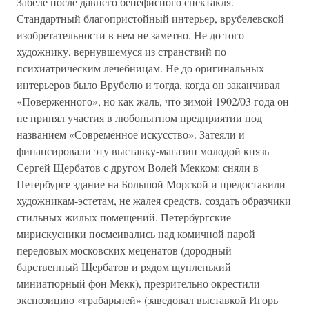
Забеле после давнего бенефисного спектакля.
Стандартный благопристойный интерьер, врубелевской
изобретательности в нем не заметно. Не до того
художнику, вернувшемуся из странствий по
психиатрическим лечебницам. Не до оригинальных
интерьеров было Врубелю и тогда, когда он заканчивал
«Поверженного», но как жаль, что зимой 1902/03 года он
не принял участия в любопытном предприятии под
названием «Современное искусство». Затеяли и
финансировали эту выставку-магазин молодой князь
Сергей Щербатов с другом Волей Мекком: сняли в
Петербурге здание на Большой Морской и предоставили
художникам-эстетам, не жалея средств, создать образчики
стильных жилых помещений. Петербургские
мирискусники посмеивались над комичной парой
передовых московских меценатов (дородный
барственный Щербатов и рядом щупленький
миниатюрный фон Мекк), презрительно окрестили
экспозицию «грабарьней» (заведовал выставкой Игорь