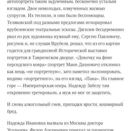
автопортрета таким задумчивым, бесконечно усталым
взглядом. Двое немолодых, измученных жизнью
супругов. Их теснили, и они были беспомощны.
Теляковский под разными предлогами игнорировал
врубелевские театральные эскизы. Дягилев бесцеремонно
рвал из рук художника нужный ему, Сергею Павловичу,
рисунок и, не слушая Врубеля, решал, что из его картин
годится для грандиозной Исторической выставки
портретов в Таврическом дворце. «Девочку на фоне
персидского ковра» (портрет Мани Дахнович) отклонил
как вещь «не портретную», зато наметил экспонировать,
видимо «портретного», на его взгляд, «Пана». Но главное
горе — Императорская опера. Надежду Забелу там
откровенно третировали, а муж не мог ее защитить.
И снова алкогольный гнев, припадки ярости, кошмарный
бред.
Надежда Ивановна вызвала из Москвы доктора
Усольцева. Федор Арсеньевич приехал за пациентом.