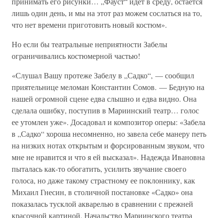
принимать его рисунки… „Фауст“ идет в среду, остается
лишь один день, и мы на этот раз можем сослаться на то,
что нет времени приготовить новый костюм».
Но если бы театральные неприятности Забелы
ограничивались костюмерной частью!
«Слушал Вашу протеже Забелу в „Садко“, — сообщил
приятельнице меломан Константин Сомов. — Бедную на
нашей огромной сцене едва слышно и едва видно. Она
сделала ошибку, поступив в Мариинский театр… голос
ее утомлен уже». Досадовал и композитор оперы: «Забела
в „Садко“ хороша несомненно, но завела себе манеру петь
на низких нотах открытым и форсированным звуком, что
мне не нравится и что я ей высказал». Надежда Ивановна
пыталась как-то обогатить, усилить звучание своего
голоса, но даже такому страстному ее поклоннику, как
Михаил Гнесин, в столичной постановке «Садко» она
показалась тусклой акварелью в сравнении с прежней
красочной картиной. Начальство Мариинского театра