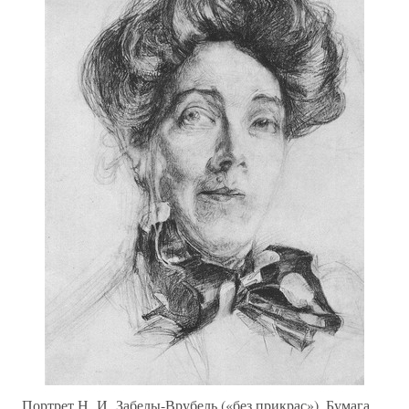
Портрет Н. И. Забелы-Врубель («без прикрас»). Бумага,