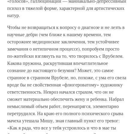
«голосов», галлюцинаций — маниакально-депрессивный
психоз в тяжелой форме, характерной для артистических
натур.
Чтобы не возвращаться к вопросу о диагнозе и не лезть в
научные дебри (чем ближе к нашему времени, тем
осторожнее медицинские заключения, тем устойчивее
замечания о нетипичном процессе), попробуем просто
по-житейски взглянуть на то, что творилось с Врубелем.
Какова пружина, раскрутившая впечатлительное
сознание до настоящего безумия? Может, это самое
странное в странном Врубеле, но, похоже, с ума его свела
вроде бы не свойственная «флюгероватому» художнику
ответственность. Невроз начался страхом, что он не
сможет материально обеспечить жену и ребенка. Набрал
немыслимый объем работ, перенапрягся, элементарно
перетрудился. На краю его полного психического срыва
мачеха утешала Мишу, зная главный пункт его тревог:
«Как я рада, что все у тебя устроилось и что в мае ты