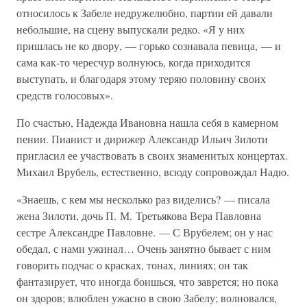
относилось к Забеле недружелюбно, партии ей давали
небольшие, на сцену выпускали редко. «Я у них
пришлась не ко двору, — горько сознавала певица, — и
сама как-то чересчур волнуюсь, когда приходится
выступать, и благодаря этому теряю половину своих
средств голосовых».
По счастью, Надежда Ивановна нашла себя в камерном
пении. Пианист и дирижер Александр Ильич Зилоти
пригласил ее участвовать в своих знаменитых концертах.
Михаил Врубель, естественно, всюду сопровождал Надю.
«Знаешь, с кем мы несколько раз виделись? — писала
жена Зилоти, дочь П. М. Третьякова Вера Павловна
сестре Александре Павловне. — С Врубелем; он у нас
обедал, с нами ужинал… Очень занятно бывает с ним
говорить подчас о красках, тонах, линиях; он так
фантазирует, что иногда боишься, что заврется; но пока
он здоров; влюблен ужасно в свою Забелу; волновался,