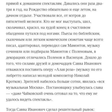
прямой к домашним спектаклям. Давались они раза два-
три в год, на Рождество обязательно и еще летом, на
дачном отдыхе. Участвовали все, от мэтров до
пятилетней мелюзги. Кто не мог выступать, шил,
сколачивал, красил, на худой конец в счастливом
обалдении путался под ногами. Пьесы по библейским,
сказочным или легким комическим сюжетам чаще всего
писал, адаптировал, переводил сам Мамонтов, музыку
сочиняли или подбирали Мамонтов с Поленовым, в
декорациях отличались Поленов и Васнецов. Дошло до
того, что силами друзей и домочадцев Савва Иванович
отважился поставить оперу «Алая роза» (музыку по его
либретто написал молодой композитор Николай
Кротков). Зрителей набилось больше сотни, явилась «вся
музыкальная Москва». Постановщику улыбнулась слава
— «даже Чайковский очень сетовал на то, что ему не
удалось видеть спектакль».
Тогда Савва Иванович сделал решительный рывок: