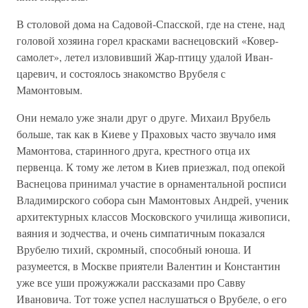
В столовой дома на Садовой-Спасской, где на стене, над
головой хозяина горел красками васнецовский «Ковер-
самолет», летел изловивший Жар-птицу удалой Иван-
царевич, и состоялось знакомство Врубеля с
Мамонтовым.
Они немало уже знали друг о друге. Михаил Врубель
больше, так как в Киеве у Праховых часто звучало имя
Мамонтова, старинного друга, крестного отца их
первенца. К тому же летом в Киев приезжал, под опекой
Васнецова принимал участие в орнаментальной росписи
Владимирского собора сын Мамонтовых Андрей, ученик
архитектурных классов Московского училища живописи,
ваяния и зодчества, и очень симпатичным показался
Врубелю тихий, скромный, способный юноша. И
разумеется, в Москве приятели Валентин и Константин
уже все уши прожужжали рассказами про Савву
Ивановича. Тот тоже успел наслушаться о Врубеле, о его