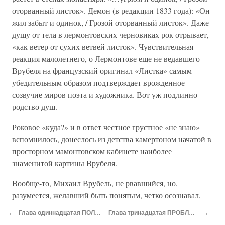
оторванный листок». Демон (в редакции 1833 года): «Он
жил забыт и одинок, / Грозой оторванный листок». Даже
душу от тела в лермонтовских черновиках рок отрывает,
«как ветер от сухих ветвей листок». Чувствительная
реакция малолетнего, о Лермонтове еще не ведавшего
Врубеля на французский оригинал «Листка» самым
убедительным образом подтверждает врожденное
созвучие миров поэта и художника. Вот уж подлинно
родство душ.
Роковое «куда?» и в ответ честное грустное «не знаю»
вспомнилось, донеслось из детства камертоном начатой в
просторном мамонтовском кабинете наиболее
знаменитой картины Врубеля.
Вообще-то, Михаил Врубель, не рвавшийся, но,
разумеется, желавший быть понятым, четко осознавал,
кого надо изобразить, чтобы по крайней мере быть
←
→
Глава одиннадцатая ПОЛЕЗНАЯ КОНКУРЕНЦИЯ
Глава тринадцатая ПРОБЛЕМАТИЧЕСКИЕ НАТУРЫ
воспринятым. Его сделанный в Киеве вывод — «что