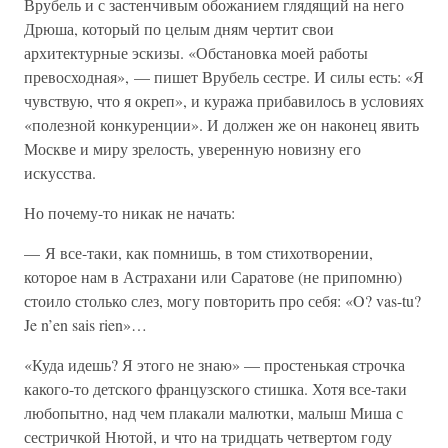
Врубель и с застенчивым обожанием глядящий на него
Дрюша, который по целым дням чертит свои
архитектурные эскизы. «Обстановка моей работы
превосходная», — пишет Врубель сестре. И силы есть: «Я
чувствую, что я окреп», и куража прибавилось в условиях
«полезной конкуренции». И должен же он наконец явить
Москве и миру зрелость, уверенную новизну его
искусства.
Но почему-то никак не начать:
— Я все-таки, как помнишь, в том стихотворении,
которое нам в Астрахани или Саратове (не припомню)
стоило столько слез, могу повторить про себя: «O? vas-tu?
Je n’en sais rien»…
«Куда идешь? Я этого не знаю» — простенькая строчка
какого-то детского французского стишка. Хотя все-таки
любопытно, над чем плакали малютки, малыш Миша с
сестричкой Нютой, и что на тридцать четвертом году