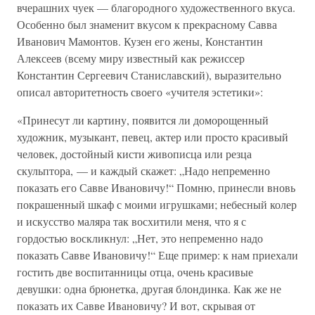
вчерашних чуек — благородного художественного вкуса.
Особенно был знаменит вкусом к прекрасному Савва
Иванович Мамонтов. Кузен его жены, Константин
Алексеев (всему миру известный как режиссер
Константин Сергеевич Станиславский), выразительно
описал авторитетность своего «учителя эстетики»:
«Принесут ли картину, появится ли доморощенный
художник, музыкант, певец, актер или просто красивый
человек, достойный кисти живописца или резца
скульптора, — и каждый скажет: „Надо непременно
показать его Савве Ивановичу!“ Помню, принесли вновь
покрашенный шкаф с моими игрушками; небесный колер
и искусство маляра так восхитили меня, что я с
гордостью воскликнул: „Нет, это непременно надо
показать Савве Ивановичу!“ Еще пример: к нам приехали
гостить две воспитанницы отца, очень красивые
девушки: одна брюнетка, другая блондинка. Как же не
показать их Савве Ивановичу? И вот, скрывая от