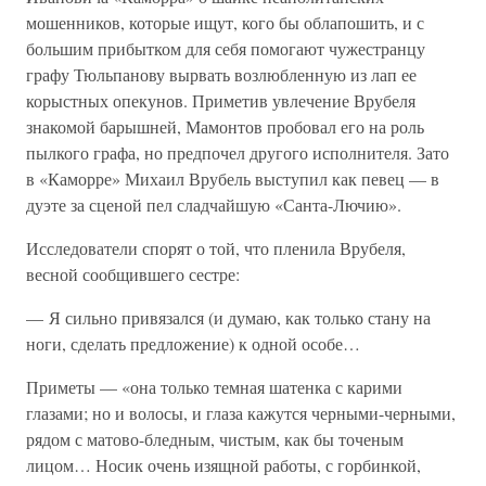
мошенников, которые ищут, кого бы облапошить, и с
большим прибытком для себя помогают чужестранцу
графу Тюльпанову вырвать возлюбленную из лап ее
корыстных опекунов. Приметив увлечение Врубеля
знакомой барышней, Мамонтов пробовал его на роль
пылкого графа, но предпочел другого исполнителя. Зато
в «Каморре» Михаил Врубель выступил как певец — в
дуэте за сценой пел сладчайшую «Санта-Лючию».
Исследователи спорят о той, что пленила Врубеля,
весной сообщившего сестре:
— Я сильно привязался (и думаю, как только стану на
ноги, сделать предложение) к одной особе…
Приметы — «она только темная шатенка с карими
глазами; но и волосы, и глаза кажутся черными-черными,
рядом с матово-бледным, чистым, как бы точеным
лицом… Носик очень изящной работы, с горбинкой,