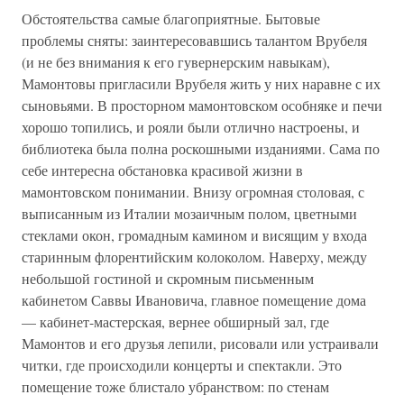
Обстоятельства самые благоприятные. Бытовые
проблемы сняты: заинтересовавшись талантом Врубеля
(и не без внимания к его гувернерским навыкам),
Мамонтовы пригласили Врубеля жить у них наравне с их
сыновьями. В просторном мамонтовском особняке и печи
хорошо топились, и рояли были отлично настроены, и
библиотека была полна роскошными изданиями. Сама по
себе интересна обстановка красивой жизни в
мамонтовском понимании. Внизу огромная столовая, с
выписанным из Италии мозаичным полом, цветными
стеклами окон, громадным камином и висящим у входа
старинным флорентийским колоколом. Наверху, между
небольшой гостиной и скромным письменным
кабинетом Саввы Ивановича, главное помещение дома
— кабинет-мастерская, вернее обширный зал, где
Мамонтов и его друзья лепили, рисовали или устраивали
читки, где происходили концерты и спектакли. Это
помещение тоже блистало убранством: по стенам