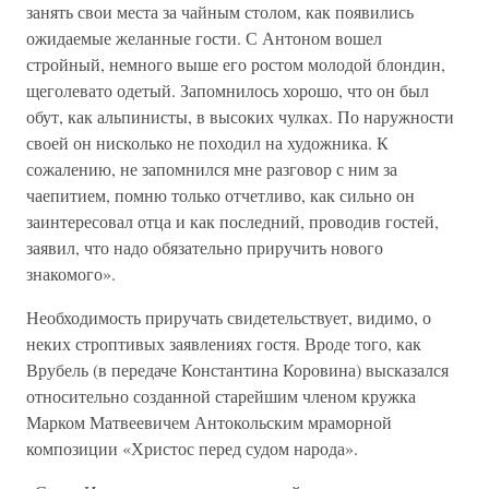
занять свои места за чайным столом, как появились
ожидаемые желанные гости. С Антоном вошел
стройный, немного выше его ростом молодой блондин,
щеголевато одетый. Запомнилось хорошо, что он был
обут, как альпинисты, в высоких чулках. По наружности
своей он нисколько не походил на художника. К
сожалению, не запомнился мне разговор с ним за
чаепитием, помню только отчетливо, как сильно он
заинтересовал отца и как последний, проводив гостей,
заявил, что надо обязательно приручить нового
знакомого».
Необходимость приручать свидетельствует, видимо, о
неких строптивых заявлениях гостя. Вроде того, как
Врубель (в передаче Константина Коровина) высказался
относительно созданной старейшим членом кружка
Марком Матвеевичем Антокольским мраморной
композиции «Христос перед судом народа».