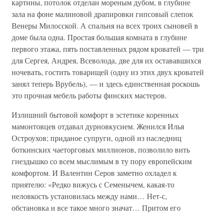
картины, потолок отделан мореным дубом, в глубине
зала на фоне малиновой драпировки гипсовый слепок
Венеры Милосской. А спальня на всех троих сыновей в
доме была одна. Простая большая комната в глубине
первого этажа, пять поставленных рядом кроватей — три
для Сергея, Андрея, Всеволода, две для их остававшихся
ночевать, гостить товарищей (одну из этих двух кроватей
занял теперь Врубель), — и здесь единственная роскошь
это прочная мебель работы финских мастеров.
Излишний бытовой комфорт в эстетике коренных
мамонтовцев отдавал дурновкусием. Женился Илья
Остроухов; приданое супруги, одной из наследниц
боткинских чаеторговых миллионов, позволило вить
гнездышко со всем мыслимым в ту пору европейским
комфортом. И Валентин Серов заметно охладел к
приятелю: «Редко вижусь с Семенычем, какая-то
неловкость установилась между нами… Нет-с,
обстановка и все такое много значат… Притом его