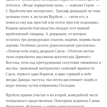
хотелось. «Везде порядочная скука, — пояснял Серов. —
С Врубелем мне интереснее». Триумф декораций он тоже
целиком отнес к заслугам Врубеля — «затея его, я
помогал ему как простой или почти простой поденщик».
Редким запасом благородства обладал этот верный
врубелевский товарищ. А декорации, от которых
остались три репродукции эскизов, видимо, впрямь были
хороши. Особенно долгих рукоплесканий удостоилась
«Лунная ночь перед дворцом Саула». Облитая светом
луны первобытно массивная архитектура Древнего
Востока, ночь над причудливыми силуэтами смоковниц и
маслин, тревожный контрапункт зловещей мрачности
Саула, первого царя Израиля, и ярко горящей в небе
звезды Давида, пастуха, чьи песни рассеивают скорбь и
ведут юношу путем избранника Господня.
Врубель принял участие и во второй, комедийной части
театрального представления. Повторяли водевиль Саввы
Ивановича «Каморра» о шайке неаполитанских