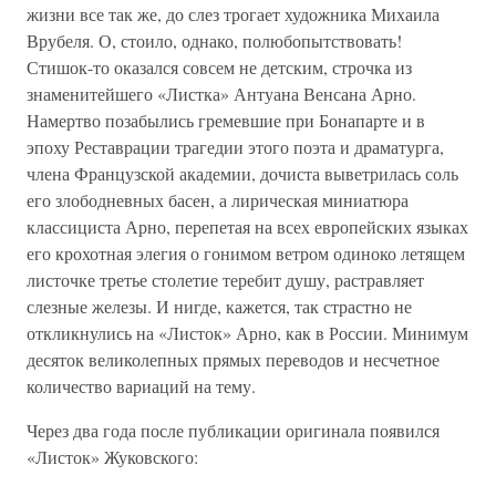
жизни все так же, до слез трогает художника Михаила
Врубеля. О, стоило, однако, полюбопытствовать!
Стишок-то оказался совсем не детским, строчка из
знаменитейшего «Листка» Антуана Венсана Арно.
Намертво позабылись гремевшие при Бонапарте и в
эпоху Реставрации трагедии этого поэта и драматурга,
члена Французской академии, дочиста выветрилась соль
его злободневных басен, а лирическая миниатюра
классициста Арно, перепетая на всех европейских языках
его крохотная элегия о гонимом ветром одиноко летящем
листочке третье столетие теребит душу, растравляет
слезные железы. И нигде, кажется, так страстно не
откликнулись на «Листок» Арно, как в России. Минимум
десяток великолепных прямых переводов и несчетное
количество вариаций на тему.
Через два года после публикации оригинала появился
«Листок» Жуковского: