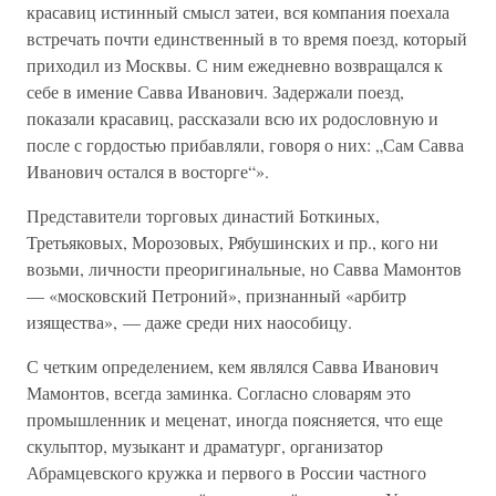
красавиц истинный смысл затеи, вся компания поехала
встречать почти единственный в то время поезд, который
приходил из Москвы. С ним ежедневно возвращался к
себе в имение Савва Иванович. Задержали поезд,
показали красавиц, рассказали всю их родословную и
после с гордостью прибавляли, говоря о них: „Сам Савва
Иванович остался в восторге“».
Представители торговых династий Боткиных,
Третьяковых, Морозовых, Рябушинских и пр., кого ни
возьми, личности преоригинальные, но Савва Мамонтов
— «московский Петроний», признанный «арбитр
изящества», — даже среди них наособицу.
С четким определением, кем являлся Савва Иванович
Мамонтов, всегда заминка. Согласно словарям это
промышленник и меценат, иногда поясняется, что еще
скульптор, музыкант и драматург, организатор
Абрамцевского кружка и первого в России частного