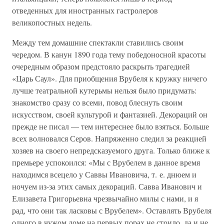
отведенных для иностранных гастролеров
великопостных недель.
Между тем домашние спектакли ставились своим
чередом. В канун 1890 года тему победоносной красоты
очередным образом предстояло раскрыть трагедией
«Царь Саул». Для приобщения Врубеля к кружку ничего
лучше театральной кутерьмы нельзя было придумать:
знакомство сразу со всеми, повод блеснуть своим
искусством, своей культурой и фантазией. Декораций он
прежде не писал — тем интереснее было взяться. Больше
всех волновался Серов. Напряженно следил за реакцией
хозяев на своего непредсказуемого друга. Только ближе к
премьере успокоился: «Мы с Врубелем в данное время
находимся всецело у Саввы Ивановича, т. е. днюем и
ночуем из-за этих самых декораций. Савва Иванович и
Елизавета Григорьевна чрезвычайно милы с нами, и я
рад, что они так ласковы с Врубелем». Оставлять Врубеля
одного в чужом доме на первых порах не стоило, да и не