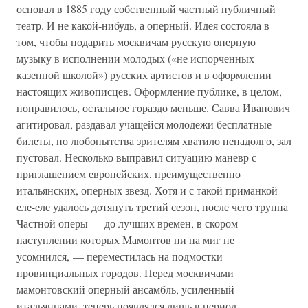
основал в 1885 году собственный частный публичный
театр. И не какой-нибудь, а оперный. Идея состояла в
том, чтобы подарить москвичам русскую оперную
музыку в исполнении молодых («не испорченных
казенной школой») русских артистов и в оформлении
настоящих живописцев. Оформление публике, в целом,
понравилось, остальное гораздо меньше. Савва Иванович
агитировал, раздавал учащейся молодежи бесплатные
билеты, но любопытства зрителям хватило ненадолго, зал
пустовал. Несколько выправил ситуацию маневр с
приглашением европейских, преимущественно
итальянских, оперных звезд. Хотя и с такой приманкой
еле-еле удалось дотянуть третий сезон, после чего труппа
Частной оперы — до лучших времен, в скором
наступлении которых Мамонтов ни на миг не
усомнился, — переместилась на подмостки
провинциальных городов. Перед москвичами
мамонтовский оперный ансамбль, усиленный
итальянцами, теперь появлялся лишь в период