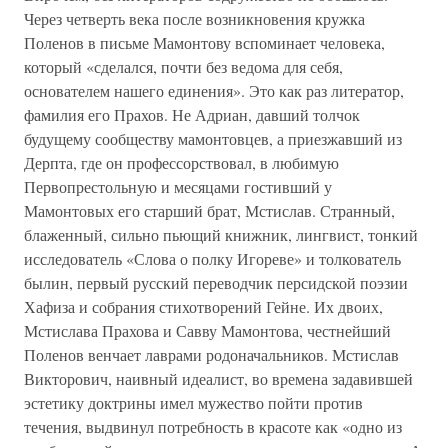
Через четверть века после возникновения кружка
Поленов в письме Мамонтову вспоминает человека,
который «сделался, почти без ведома для себя,
основателем нашего единения». Это как раз литератор,
фамилия его Прахов. Не Адриан, давший толчок
будущему сообществу мамонтовцев, а приезжавший из
Дерпта, где он профессорствовал, в любимую
Первопрестольную и месяцами гостивший у
Мамонтовых его старший брат, Мстислав. Странный,
блаженный, сильно пьющий книжник, лингвист, тонкий
исследователь «Слова о полку Игореве» и толкователь
былин, первый русский переводчик персидской поэзии
Хафиза и собрания стихотворений Гейне. Их двоих,
Мстислава Прахова и Савву Мамонтова, честнейший
Поленов венчает лаврами родоначальников. Мстислав
Викторович, наивный идеалист, во времена задавившей
эстетику доктрины имел мужество пойти против
течения, выдвинул потребность в красоте как «одно из