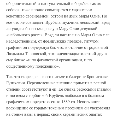
оборонительный и наступательный в борьбе с самим
собою», тоже вполне совмещается с характером
кокетливо своенравной, острой на язык Мары Олив. Но
кое-что не совпадает. Врубель, мужчина невысокий, вряд
ли увидел бы весьма рослую Мару Олив девушкой
«небольшого роста». Вряд ли касательно Мары Олив с ее
наследственным, от французских предков, титулом
графини он подчеркнул бы, что, в отличие от родовитой
Людмилы Тарновской, этот «девятнадцатилетний друг»
ему ближе «и по физической организации, и по
общественному положению».
Так что скорее речь в его письме о балерине Брониславе
Гузикевич. Перечисленные внешние приметы в равной
степени соответствуют и ей. Ее слегка раскосыми глазами
и носиком с горбинкой Врубель любовался в большом
графическом портрете осенью 1889-го. Неостывшее
восхищение ее гордым точеным профилем он увековечил
на стенке вазы в первых своих керамических опытах