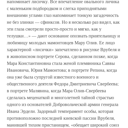
напоминает лисичку. Все впечатление овального личика
с маленьким подбородком и слегка приподнятыми
внешними углами глаз напоминает тонкую загадочность
не без злинки — сфинксов. Но я несколько раз видел, как
эти глаза смотрели просто-просто и мягко, как у
телушки…» — дают основание опознать приятельницу и
любимицу молодых мамонтовцев Мару Олив. Ее лицо
характерной «лисички» запечатлено в рисунке Врубеля и
в живописном портрете Серова, сделанном позже, когда
Мара Константиновна стала женой племянника Саввы
Ивановича, Юрия Мамонтова; в портрете Репина, когда
она уже была супругой известного военного и
общественного деятеля Федора Дмитриевича Свербеева;
в портрете Малявина, когда Мара Олив-Свербеева
сделалась меценаткой и многолетней тайной страстью
одного из основателей Добровольческой армии генерала
Ивана Эрдели. Задорный темперамент особы, которая
противоположно последней киевской пассии Врубеля,
манившей тихим пристанищем, «обещает широкий союз