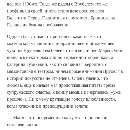
весной 1890-го. Тогда же рядом с Врубелем тот же
профиль на своей, иного стиля вазе воспроизвел
Валентин Серов. Грациозная наружность Брониславы
Гузикевич будила воображение.
Однако бог с ними, с претендентками на место
московской чаровницы, подразнившей и обманувшей
чувства Врубеля. Тем более что лисье личико Мары Олив
виделось некоторым хищной крысиной мордочкой, а
балерина Гузикевич, как-то связанная, вероятно, с
мамонтовским театром, ничем кроме внимания Врубеля в
истории искусства не отмечена. Очень удачно, что
любовь, еще в начале мая продолжавшая питать грезы
супружеского счастья, к концу месяца исчерпалась («уже
прошло»). Ни к чему кружащие голову влюбленности,
когда художник в предощущении взлета:
— Мания, что непременно скажу что-то новое, не
оставляет меня…