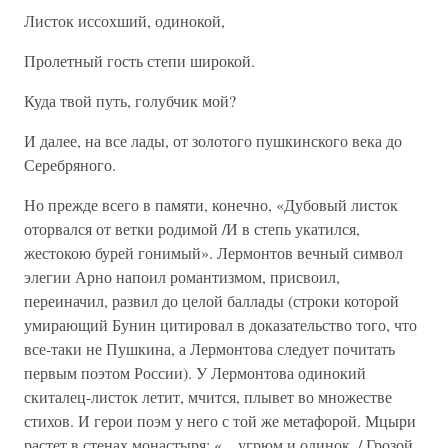
Листок иссохший, одинокой,
Пролетный гость степи широкой.
Куда твой путь, голубчик мой?
И далее, на все лады, от золотого пушкинского века до
Серебряного.
Но прежде всего в памяти, конечно, «Дубовый листок
оторвался от ветки родимой /И в степь укатился,
жестокою бурей гонимый». Лермонтов вечный символ
элегии Арно напоил романтизмом, присвоил,
переиначил, развил до целой баллады (строки которой
умирающий Бунин цитировал в доказательство того, что
все-таки не Пушкина, а Лермонтова следует почитать
первым поэтом России). У Лермонтова одинокий
скиталец-листок летит, мчится, плывет во множестве
стихов. И герои поэм у него с той же метафорой. Мцыри
растет в стенах монастыря: «…угрюм и одинок, / Грозой