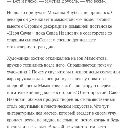
— Вот и плохо, — заметил Врубель, — что всем».
Но долго приручать Михаила Врубеля не пришлось. С
декабря он уже живет в мамонтовском доме: готовит
вместе с Серовым декорации к домашней постановке
«Царя Саула», пока Савва Иванович в соавторстве со
старшим сыном Сергеем спешно дописывает
стихотворную трагедию.
Художники охотно откликались на зов Мамонтова,
дружно теснились возле него. Спрашивается: почему
художники? Почему скульпторы и живописцы составили
ядро кружка и даже певцы, музыканты у новатора
оперной сцены Мамонтова как бы во вторую очередь, а
писательский люд вовсе в стороне? Ответ простой: Савва
Иванович обожал процесс творения, столь явственный,
столь ощутимый в пластическом искусстве. Что тут
литературных дел мастер, который засядет в своем углу,
кропает нечто, не видно, не слышно, потом когда-нибудь
предъявит результат. А какой результат в том, чего