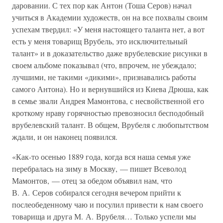
даровании. С тех пор как Антон (Тоша Серов) начал
учиться в Академии художеств, он на все похвалы своим
успехам твердил: «У меня настоящего таланта нет, а вот
есть у меня товарищ Врубель, это исключительный
талант» и в доказательство даже врубелевские рисунки в
своем альбоме показывал (что, впрочем, не убеждало;
лучшими, не такими «дикими», признавались работы
самого Антона). Но и вернувшийся из Киева Дрюша, как
в семье звали Андрея Мамонтова, с несвойственной его
кроткому нраву горячностью превозносил бесподобный
врубелевский талант. В общем, Врубеля с любопытством
ждали, и он наконец появился.
«Как-то осенью 1889 года, когда вся наша семья уже
перебралась на зиму в Москву, — пишет Всеволод
Мамонтов, — отец за обедом объявил нам, что
В. А. Серов собирался сегодня вечером прийти к
послеобеденному чаю и посулил привести к нам своего
товарища и друга М. А. Врубеля… Только успели мы