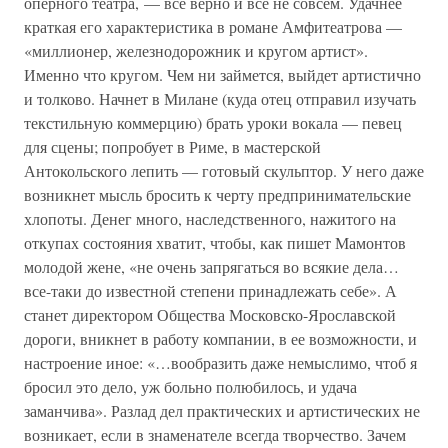
оперного театра, — всё верно и всё не совсем. Удачнее
краткая его характеристика в романе Амфитеатрова —
«миллионер, железнодорожник и кругом артист».
Именно что кругом. Чем ни займется, выйдет артистично
и толково. Начнет в Милане (куда отец отправил изучать
текстильную коммерцию) брать уроки вокала — певец
для сцены; попробует в Риме, в мастерской
Антокольского лепить — готовый скульптор. У него даже
возникнет мысль бросить к черту предпринимательские
хлопоты. Денег много, наследственного, нажитого на
откупах состояния хватит, чтобы, как пишет Мамонтов
молодой жене, «не очень запрягаться во всякие дела…
все-таки до известной степени принадлежать себе». А
станет директором Общества Московско-Ярославской
дороги, вникнет в работу компании, в ее возможности, и
настроение иное: «…вообразить даже немыслимо, чтоб я
бросил это дело, уж больно полюбилось, и удача
заманчива». Разлад дел практических и артистических не
возникает, если в знаменателе всегда творчество. Зачем