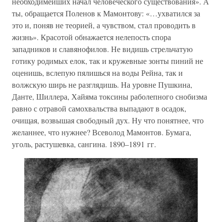
необходимейших начал человеческого существования». А
ты, обращается Поленов к Мамонтову: «…ухватился за
это и, поняв не теорией, а чувством, стал проводить в
жизнь». Красотой обнажается нелепость спора
западников и славянофилов. Не видишь стрельчатую
готику родимых елок, так и кружевные зонты пиний не
оценишь, вслепую пялишься на воды Рейна, так и
волжскую ширь не разглядишь. На уровне Пушкина,
Данте, Шиллера, Хайяма токсины раболепного снобизма
равно с отравой самохвальства выпадают в осадок,
очищая, возвышая свободный дух. Ну что понятнее, что
желаннее, что нужнее? Всеволод Мамонтов. Бумага,
уголь, растушевка, сангина. 1890–1891 гг.