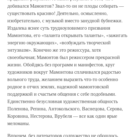
добивался Мамонтов? Звал-то он не плоды собирать —
существовать красиво! Деятельно, осмысленно,
изобретательно, с музыкой вместо занудной бубнежки.
Издалека яснее суть трудноуловимого призвания
Мамонтова, его «таланта открывать таланты», «зажигать
энергию окружающих», «возбуждать творческий
энтузиазм». Конечно же это режиссура, хотя
своеобычная; Мамонтов был режиссером прекрасной
жизни. Обойдясь без программ и манифестов, круг
художников вокруг Мамонтова сплачивался радостью
вольного труда, желанием выразить что-то особенно
родное в отчих землях, надежной мамонтовской
поддержкой и счастьем общения с себе подобными.
Единственно безусловная художественная общность
Поленова, Репина, Антокольского, Васнецова, Серова,
Коровина, Нестерова, Врубеля — все как один ярые
меломаны.
Впрочем, без литераторов содружество не обошлось.