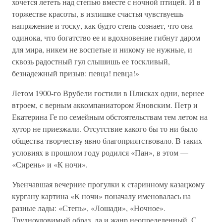
хочется лететь над степью вместе с ночной птицей. И в
торжестве красоты, в излишке счастья чувствуешь
напряжение и тоску, как будто степь сознает, что она
одинока, что богатство ее и вдохновение гибнут даром
для мира, никем не воспетые и никому не нужные, и
сквозь радостный гул слышишь ее тоскливый,
безнадежный призыв: певца! певца!»
Летом 1900-го Врубели гостили в Плисках одни, вернее
втроем, с верным аккомпаниатором Яновским. Петр и
Екатерина Ге по семейным обстоятельствам тем летом на
хутор не приезжали. Отсутствие какого бы то ни было
общества творчеству явно благоприятствовало. В таких
условиях в прошлом году родился «Пан», в этом —
«Сирень» и «К ночи».
Увенчавшая вечерние прогулки к старинному казацкому
кургану картина «К ночи» поначалу именовалась на
разные лады: «Степь», «Лошади», «Ночное».
Трудноуловимый образ, да и жанр неопределенный. С