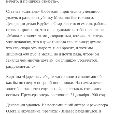
нечего, и пришлось отказать».
Ставить «Салтана» Любатович пригласила умевшего
увлечь и развлечь публику Михаила Лентовского.
Декорации делал Врубель. Старался изо всех сил, работал
столь напряженно, что жена художника забеспокоилась:
«Миша так занят этими декорациями, которые я теперь
уже ненавижу, что я даже никогда его не вижу; думаю,
что ему скоро это надоест, и он бросит, и хотя мы
лишимся 400 руб. в месяц, но я почти рада, чтобы он
занялся чем-нибудь другим, он слишком утомляется,
раздражается…»
Картина «Царевна-Лебедь» часто видится написанной
как бы по следам оперной постановки. На самом деле
холст был закончен еще весной, а спектакль готовился
осенью. Премьера оперы состоялась 21 декабря 1900 года.
Декорации удались. Из воспоминаний актера и режиссера
Олега Николаевича Фрелиха: «Занавес раздвинулся, и