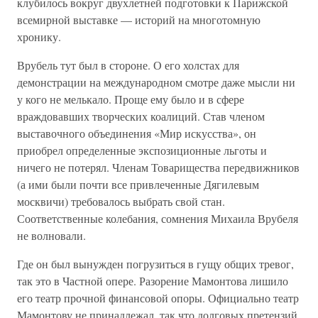
клубилось вокруг двухлетней подготовки к Парижской
всемирной выставке — историй на многотомную
хронику.
Врубель тут был в стороне. О его холстах для
демонстрации на международном смотре даже мысли ни
у кого не мелькало. Проще ему было и в сфере
враждовавших творческих коалиций. Став членом
выставочного объединения «Мир искусства», он
приобрел определенные экспозиционные льготы и
ничего не потерял. Членам Товарищества передвижников
(а ими были почти все привлеченные Дягилевым
москвичи) требовалось выбрать свой стан.
Соответственные колебания, сомнения Михаила Врубеля
не волновали.
Где он был вынужден погрузиться в гущу общих тревог,
так это в Частной опере. Разорение Мамонтова лишило
его театр прочной финансовой опоры. Официально театр
Мамонтову не принадлежал, так что долговых претензий