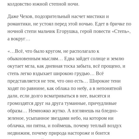
колдовство южной степной ночи.
Даже Чехов, подозрительный насчет мистики и
романтики, не устоял перед этой ночью. Едет в бричке по
ночной степи мальчик Егорушка, герой повести «Степь»,
а вокруг…
«…Всё, что было кругом, не располагало к
обыкновенным мыслям… Едва зайдет солнце и землю
окутает мгла, как дневная тоска забыта, всё прощено, и
степь легко вздыхает широкою грудью… Всё
представляется не тем, что оно есть… Широкие тени
ходят по равнине, как облака по небу, а в непонятной
дали, если долго всматриваться в нее, высятся и
громоздятся друг на друга туманные, причудливые
образы… Немножко жутко. А взглянешь на бледно-
зеленое, усыпанное звездами небо, на котором ни
облачка, ни пятна, и поймешь, почему теплый воздух
недвижим, почему природа настороже и боится