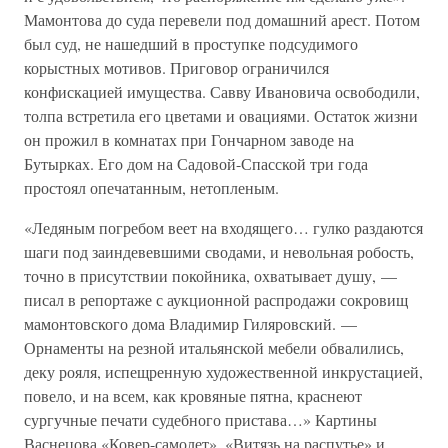
Мамонтова до суда перевели под домашний арест. Потом
был суд, не нашедший в проступке подсудимого
корыстных мотивов. Приговор ограничился
конфискацией имущества. Савву Ивановича освободили,
толпа встретила его цветами и овациями. Остаток жизни
он прожил в комнатах при Гончарном заводе на
Бутырках. Его дом на Садовой-Спасской три года
простоял опечатанным, нетопленым.
«Ледяным погребом веет на входящего… гулко раздаются
шаги под заиндевевшими сводами, и невольная робость,
точно в присутствии покойника, охватывает душу, —
писал в репортаже с аукционной распродажи сокровищ
мамонтовского дома Владимир Гиляровский. —
Орнаменты на резной итальянской мебели обвалились,
деку рояля, испещренную художественной инкрустацией,
повело, и на всем, как кровяные пятна, краснеют
сургучные печати судебного пристава…» Картины
Васнецова «Ковер-самолет», «Витязь на распутье» и