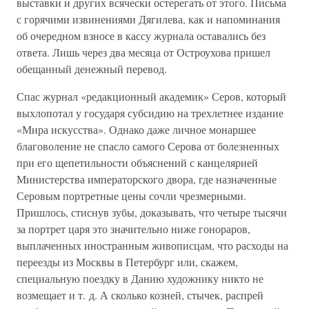
выставки и других всячески остерегать от этого. Письма
с горячими извинениями Дягилева, как и напоминания
об очередном взносе в кассу журнала оставались без
ответа. Лишь через два месяца от Остроухова пришел
обещанный денежный перевод.
Спас журнал «редакционный академик» Серов, который
выхлопотал у государя субсидию на трехлетнее издание
«Мира искусства». Однако даже личное монаршее
благоволение не спасло самого Серова от болезненных
при его щепетильности объяснений с канцелярией
Министерства императорского двора, где назначенные
Серовым портретные цены сочли чрезмерными.
Пришлось, стиснув зубы, доказывать, что четыре тысячи
за портрет царя это значительно ниже гонораров,
выплаченных иностранным живописцам, что расходы на
переезды из Москвы в Петербург или, скажем,
специальную поездку в Данию художнику никто не
возмещает и т. д. А сколько козней, стычек, распрей