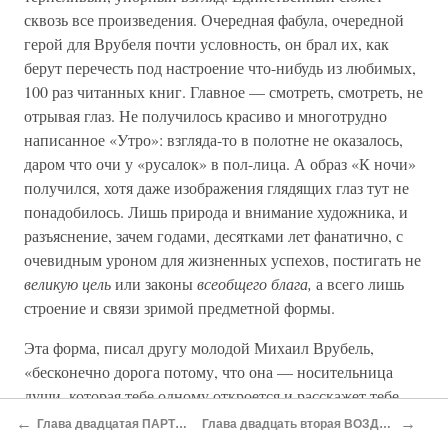
сквозь все произведения. Очередная фабула, очередной
герой для Врубеля почти условность, он брал их, как
берут перечесть под настроение что-нибудь из любимых,
100 раз читанных книг. Главное — смотреть, смотреть, не
отрывая глаз. Не получилось красиво и многотрудно
написанное «Утро»: взгляда-то в полотне не оказалось,
даром что очи у «русалок» в пол-лица. А образ «К ночи»
получился, хотя даже изображения глядящих глаз тут не
понадобилось. Лишь природа и внимание художника, и
разъяснение, зачем годами, десятками лет фанатично, с
очевидным уроном для жизненных успехов, постигать не
великую цель
или законы
всеобщего блага,
а всего лишь
строение и связи зримой предметной формы.
Эта форма, писал другу молодой Михаил Врубель,
«бесконечно дорога потому, что она — носительница
души, которая тебе одному откроется и расскажет тебе
твою. Понимаешь?».
←
→
Глава двадцатая ПАРТИЯ ЭСТЕТОВ
Глава двадцать вторая ВОЗДУХОПЛАВАНИЕ