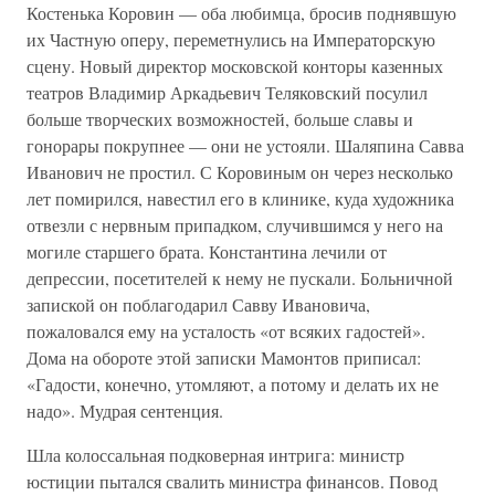
Костенька Коровин — оба любимца, бросив поднявшую
их Частную оперу, переметнулись на Императорскую
сцену. Новый директор московской конторы казенных
театров Владимир Аркадьевич Теляковский посулил
больше творческих возможностей, больше славы и
гонорары покрупнее — они не устояли. Шаляпина Савва
Иванович не простил. С Коровиным он через несколько
лет помирился, навестил его в клинике, куда художника
отвезли с нервным припадком, случившимся у него на
могиле старшего брата. Константина лечили от
депрессии, посетителей к нему не пускали. Больничной
запиской он поблагодарил Савву Ивановича,
пожаловался ему на усталость «от всяких гадостей».
Дома на обороте этой записки Мамонтов приписал:
«Гадости, конечно, утомляют, а потому и делать их не
надо». Мудрая сентенция.
Шла колоссальная подковерная интрига: министр
юстиции пытался свалить министра финансов. Повод