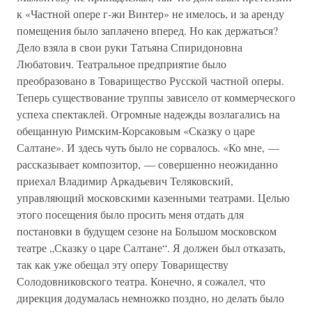
к «Частной опере г-жи Винтер» не имелось, и за аренду
помещения было заплачено вперед. Но как держаться?
Дело взяла в свои руки Татьяна Спиридоновна
Любатович. Театральное предприятие было
преобразовано в Товарищество Русской частной оперы.
Теперь существование труппы зависело от коммерческого
успеха спектаклей. Огромные надежды возлагались на
обещанную Римским-Корсаковым «Сказку о царе
Салтане». И здесь чуть было не сорвалось. «Ко мне, —
рассказывает композитор, — совершенно неожиданно
приехал Владимир Аркадьевич Теляковский,
управляющий московскими казенными театрами. Целью
этого посещения было просить меня отдать для
постановки в будущем сезоне на Большом московском
театре „Сказку о царе Салтане“. Я должен был отказать,
так как уже обещал эту оперу Товариществу
Солодовниковского театра. Конечно, я сожалел, что
дирекция додумалась немножко поздно, но делать было