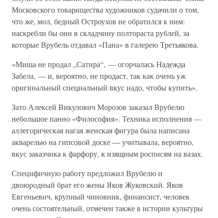
Московского товарищества художников судачили о том,
что же, мол, бедный Остроухов не обратился к ним:
наскребли бы они в складчину полтораста рублей, за
которые Врубель отдавал «Пана» в галерею Третьякова.
«Миша не продал „Сатира“, — огорчалась Надежда
Забела, — и, вероятно, не продаст, так как очень уж
оригинальный специальный вкус надо, чтобы купить».
Зато Алексей Викулович Морозов заказал Врубелю
небольшое панно «Философия». Техника исполнения —
аллегорическая нагая женская фигура была написана
акварелью на гипсовой доске — учитывала, вероятно,
вкус заказчика к фарфору, к изящным росписям на вазах.
Специфичную работу предложил Врубелю и
двоюродный брат его жены Яков Жуковский. Яков
Евгеньевич, крупный чиновник, финансист, человек
очень состоятельный, отмечен также в истории культуры