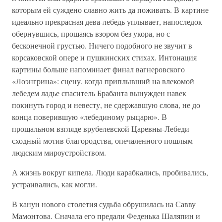
которым ей суждено славно жить да поживать. В картине
идеально прекрасная дева-лебедь уплывает, напоследок
обернувшись, прощаясь взором без укора, но с
бесконечной грустью. Ничего подобного не звучит в
корсаковской опере и пушкинских стихах. Интонация
картины больше напоминает финал вагнеровского
«Лоэнгрина»: сцену, когда приплывший на влекомой
лебедем ладье спаситель Брабанта вынужден навек
покинуть город и невесту, не сдержавшую слова, не до
конца поверившую «лебединому рыцарю». В
прощальном взгляде врубелевской Царевны-Лебеди
сходный мотив благородства, опечаленного пошлым
людским мироустройством.
А жизнь вокруг кипела. Люди карабкались, пробивались,
устраивались, как могли.
В канун нового столетия судьба обрушилась на Савву
Мамонтова. Сначала его предали Феденька Шаляпин и