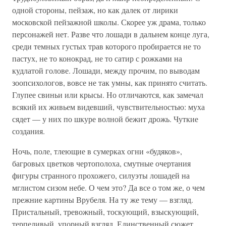
одной стороны, пейзаж, но как далек от лирики
московской пейзажной школы. Скорее уж драма, только
персонажей нет. Разве что лошади в дальнем конце луга,
среди темных густых трав которого пробирается не то
пастух, не то конокрад, не то сатир с рожками на
кудлатой голове. Лошади, между прочим, по выводам
зоопсихологов, вовсе не так умны, как принято считать.
Глупее свиньи или крысы. Но отличаются, как замечал
всякий их живьем видевший, чувствительностью: муха
сядет — у них по шкуре волной бежит дрожь. Чуткие
создания.
Ночь, поле, тлеющие в сумерках огни «будяков»,
багровых цветков чертополоха, смутные очертания
фигуры странного прохожего, силуэты лошадей на
мглистом сизом небе. О чем это? Да все о том же, о чем
прежние картины Врубеля. На ту же тему — взгляд.
Пристальный, тревожный, тоскующий, взыскующий,
терпеливый, упорный взгляд. Единственный сюжет