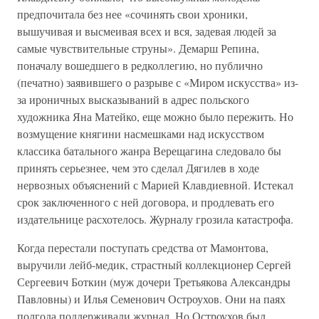
предпочитала без нее «сочинять свои хроники,
вышучивая и высмеивая всех и вся, задевая людей за
самые чувствительные струны». Демарш Репина,
поначалу вошедшего в редколлегию, но публично
(печатно) заявившего о разрыве с «Миром искусства» из-
за ироничных высказываний в адрес польского
художника Яна Матейко, еще можно было пережить. Но
возмущение княгини насмешками над искусством
классика батального жанра Верещагина следовало бы
принять серьезнее, чем это сделал Дягилев в ходе
нервозных объяснений с Марией Клавдиевной. Истекал
срок заключенного с ней договора, и продлевать его
издательнице расхотелось. Журналу грозила катастрофа.
Когда перестали поступать средства от Мамонтова,
выручили лейб-медик, страстный коллекционер Сергей
Сергеевич Боткин (муж дочери Третьякова Александры
Павловны) и Илья Семенович Остроухов. Они на паях
полгода поддерживали журнал. Но Остроухов был