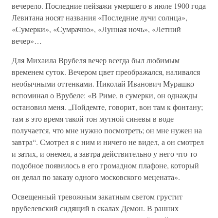
вечерело. Последние пейзажи умершего в июле 1900 года
Левитана носят названия «Последние лучи солнца»,
«Сумерки», «Сумрачно», «Лунная ночь», «Летний
вечер»…
Для Михаила Врубеля вечер всегда был любимым
временем суток. Вечером цвет преображался, наливался
необычными оттенками. Николай Иванович Мурашко
вспоминал о Врубеле: «В Риме, в сумерки, он однажды
остановил меня. „Пойдемте, говорит, вон там к фонтану;
там в это время такой тон мутной синевы в воде
получается, что мне нужно посмотреть; он мне нужен на
завтра“. Смотрел я с ним и ничего не видел, а он смотрел
и затих, и онемел, а завтра действительно у него что-то
подобное появилось в его громадном плафоне, который
он делал по заказу одного московского мецената».
Освещенный тревожным закатным светом грустит
врубелевский сидящий в скалах Демон. В ранних