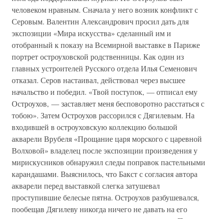
человеком нравным. Сначала у него возник конфликт с
Серовым. Валентин Александрович просил дать для
экспозиции «Мира искусства» сделанный им и
отобранный к показу на Всемирной выставке в Париже
портрет остроуховской родственницы. Как один из
главных устроителей Русского отдела Илья Семенович
отказал. Серов настаивал, действовал через высшее
начальство и победил. «Твой поступок, — отписал ему
Остроухов, — заставляет меня бесповоротно расстаться с
тобою». Затем Остроухов рассорился с Дягилевым. На
входившей в остроуховскую коллекцию большой
акварели Врубеля «Прощание царя морского с царевной
Волховой» владелец после экспозиции произведения у
мирискусников обнаружил следы поправок пастельными
карандашами. Выяснилось, что Бакст с согласия автора
акварели перед выставкой слегка затушевал
проступившие белесые пятна. Остроухов разбушевался,
пообещав Дягилеву никогда ничего не давать на его