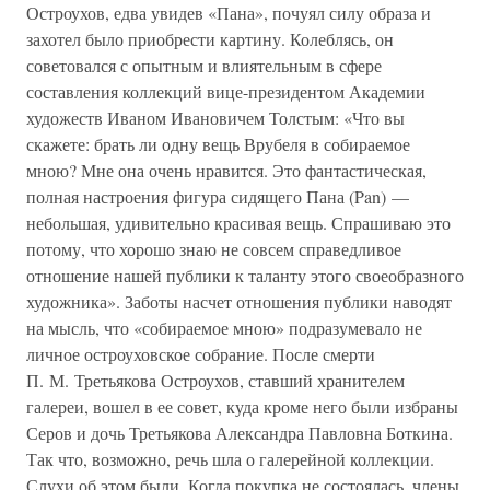
Остроухов, едва увидев «Пана», почуял силу образа и
захотел было приобрести картину. Колеблясь, он
советовался с опытным и влиятельным в сфере
составления коллекций вице-президентом Академии
художеств Иваном Ивановичем Толстым: «Что вы
скажете: брать ли одну вещь Врубеля в собираемое
мною? Мне она очень нравится. Это фантастическая,
полная настроения фигура сидящего Пана (Pan) —
небольшая, удивительно красивая вещь. Спрашиваю это
потому, что хорошо знаю не совсем справедливое
отношение нашей публики к таланту этого своеобразного
художника». Заботы насчет отношения публики наводят
на мысль, что «собираемое мною» подразумевало не
личное остроуховское собрание. После смерти
П. М. Третьякова Остроухов, ставший хранителем
галереи, вошел в ее совет, куда кроме него были избраны
Серов и дочь Третьякова Александра Павловна Боткина.
Так что, возможно, речь шла о галерейной коллекции.
Слухи об этом были. Когда покупка не состоялась, члены