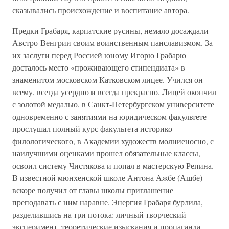
сказывались происхождение и воспитание автора.
Предки Грабаря, карпатские русины, немало досаждали
Австро-Венгрии своим воинственным панславизмом. За
их заслуги перед Россией юному Игорю Грабарю
досталось место «проживающего стипендиата» в
знаменитом московском Катковском лицее. Учился он
всему, всегда усердно и всегда прекрасно. Лицей окончил
с золотой медалью, в Санкт-Петербургском университете
одновременно с занятиями на юридическом факультете
прослушал полный курс факультета историко-
филологического, в Академии художеств молниеносно, с
наилучшими оценками прошел обязательные классы,
освоил систему Чистякова и попал в мастерскую Репина.
В известной мюнхенской школе Антона Ажбе (Ашбе)
вскоре получил от главы школы приглашение
преподавать с ним наравне. Энергия Грабаря бурлила,
разделившись на три потока: личный творческий
эксперимент, теоретические изыскания и пропаганда