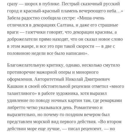
сразу — шорох в публике. Пестрый сказочный русский
город и красный-красный пламень вечереющего неба…»
Забела радостно сообщила сестре: «Миша очень
отличился в декорациях Салтана, и даже его страшные
враги — газетчики говорят, что декорации красивы, а
доброжелатели прямо находят, что он сказал новое слово
в этом жанре, и все это при такой скорости — в две с
половиною недели все было написано».
Благожелательную критику, однако, несколько смутило
противоречие мажорной оперы и минорного
оформления. Авторитетный Николай Дмитриевич
Кашкин в своей обстоятельной рецензии отметил «много
талантливого» в работе художника, хотя выразил
удивление по поводу ночных картин там, где ремарками
либретто четко указывался день. Романтично и
выразительно, но почему-то поздним вечером был
представлен морской вид первого действия. «Во втором
действии море еще лучше, — писал рецензент, — но