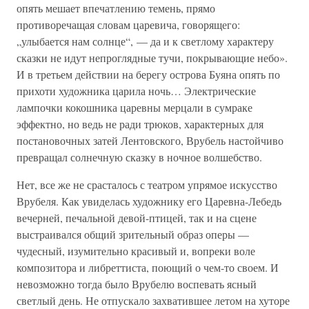
опять мешает впечатлению темень, прямо
противоречащая словам царевича, говорящего:
„улыбается нам солнце“, — да и к светлому характеру
сказки не идут непроглядные тучи, покрывающие небо».
И в третьем действии на берегу острова Буяна опять по
прихоти художника царила ночь… Электрические
лампочки кокошника царевны мерцали в сумраке
эффектно, но ведь не ради трюков, характерных для
постановочных затей Лентовского, Врубель настойчиво
превращал солнечную сказку в ночное волшебство.
Нет, все же не срасталось с театром упрямое искусство
Врубеля. Как увиделась художнику его Царевна-Лебедь
вечерней, печальной девой-птицей, так и на сцене
выстраивался общий зрительный образ оперы —
чудесный, изумительно красивый и, вопреки воле
композитора и либреттиста, поющий о чем-то своем. И
невозможно тогда было Врубелю воспевать ясный
светлый день. Не отпускало захватившее летом на хуторе