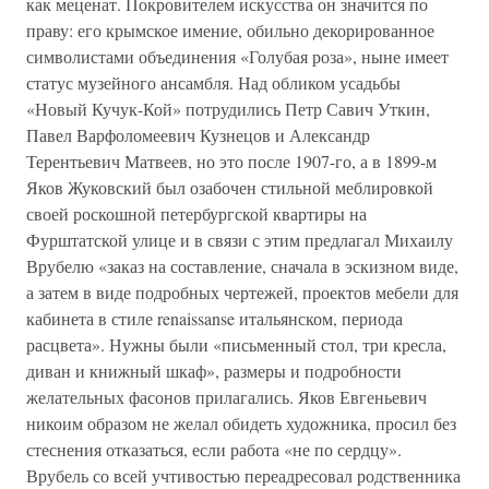
как меценат. Покровителем искусства он значится по
праву: его крымское имение, обильно декорированное
символистами объединения «Голубая роза», ныне имеет
статус музейного ансамбля. Над обликом усадьбы
«Новый Кучук-Кой» потрудились Петр Савич Уткин,
Павел Варфоломеевич Кузнецов и Александр
Терентьевич Матвеев, но это после 1907-го, а в 1899-м
Яков Жуковский был озабочен стильной меблировкой
своей роскошной петербургской квартиры на
Фурштатской улице и в связи с этим предлагал Михаилу
Врубелю «заказ на составление, сначала в эскизном виде,
а затем в виде подробных чертежей, проектов мебели для
кабинета в стиле renaissanse итальянском, периода
расцвета». Нужны были «письменный стол, три кресла,
диван и книжный шкаф», размеры и подробности
желательных фасонов прилагались. Яков Евгеньевич
никоим образом не желал обидеть художника, просил без
стеснения отказаться, если работа «не по сердцу».
Врубель со всей учтивостью переадресовал родственника