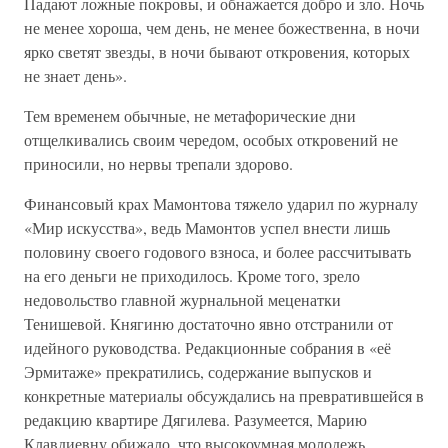
Падают ложные покровы, и обнажается добро и зло. Ночь
не менее хороша, чем день, не менее божественна, в ночи
ярко светят звезды, в ночи бывают откровения, которых
не знает день».
Тем временем обычные, не метафорические дни
отщелкивались своим чередом, особых откровений не
приносили, но нервы трепали здорово.
Финансовый крах Мамонтова тяжело ударил по журналу
«Мир искусства», ведь Мамонтов успел внести лишь
половину своего годового взноса, и более рассчитывать
на его деньги не приходилось. Кроме того, зрело
недовольство главной журнальной меценатки
Тенишевой. Княгиню достаточно явно отстранили от
идейного руководства. Редакционные собрания в «её
Эрмитаже» прекратились, содержание выпусков и
конкретные материалы обсуждались на превратившейся в
редакцию квартире Дягилева. Разумеется, Марию
Клавдиевну обижало, что высокоумная молодежь