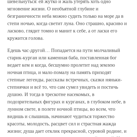
шевельнуться: ей жутко и жаль утерять хоть одно
мгновение жизни. О необъятной глубине и
безграничности неба можно судить только на море да в
степи ночью, когда светит луна. Оно страшно, красиво и
ласково, глядит томно и манит к себе, а от ласки его
кружится голова.
Едешь час-другой… Попадается на пути молчаливый
старик-курган или каменная баба, поставленная бог
ведает кем и когда, бесшумно пролетит над землею
ночная птица, и мало-помалу на память приходят
степные легенды, рассказы встречных, сказки няньки-
степнячки и всё то, что сам сумел увидеть и постичь
душою. И тогда в трескотне насекомых, в
подозрительных фигурах и курганах, в глубоком небе, в
лунном свете, в полете ночной птицы, во всем, что
видишь и слышишь, начинают чудиться торжество
красоты, молодость, расцвет сил и страстная жажда
жизни; душа дает отклик прекрасной, суровой родине, и