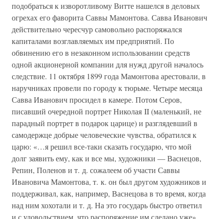
подобраться к изворотливому Витте нашелся в деловых
огрехах его фаворита Саввы Мамонтова. Савва Иванович
действительно чересчур самовольно распоряжался
капиталами возглавляемых им предприятий. По
обвинению его в незаконном использовании средств
одной акционерной компании для нужд другой началось
следствие. 11 октября 1899 года Мамонтова арестовали, в
наручниках провели по городу к тюрьме. Четыре месяца
Савва Иванович просидел в камере. Потом Серов,
писавший очередной портрет Николая II (маленький, не
парадный портрет в подарок царице) и разглядевший в
самодержце добрые человеческие чувства, обратился к
царю: «…я решил все-таки сказать государю, что мой
долг заявить ему, как и все мы, художники — Васнецов,
Репин, Поленов и т. д. сожалеем об участи Саввы
Ивановича Мамонтова, т. к. он был другом художников и
поддерживал, как, например, Васнецова в то время, когда
над ним хохотали и т. д. На это государь быстро ответил
и с удовольствием, что распоряжение им сделано уже».