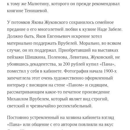
к тому же Малютину, которого он прежде рекомендовал
княгине Тенишевой.
У потомков Якова Жуковского сохранилось семейное
предание о его многолетней любви к кузине Наде Забеле.
Должно быть, Яков Евгеньевич искренне хотел
материально поддержать Врубелей. Морально, во всяком
случае, он их поддержал. Приобретавший на выставках
пейзажи Шишкина, Поленова, Левитана, Жуковский, не
убоявшись декадентства, за 200 рублей купил «Пана»,
поместил у себя в кабинете. Фотография начала 1900-х
запечатлела этот очень художественно оформленный
интерьер с висящим на стене «Паном» и сидящим,
рассматривающим какое-то печатное произведение
Михаилом Врубелем, который являет вид строгий,
светский и чрезвычайно респектабельный.
Постоянно устремленный на хозяина кабинета взгляд
«Пана» или общение с его автором повлияли на вкус