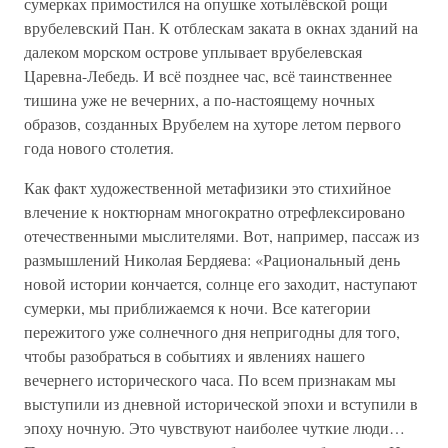
сумерках примостился на опушке хотылёвской рощи
врубелевский Пан. К отблескам заката в окнах зданий на
далеком морском острове уплывает врубелевская
Царевна-Лебедь. И всё позднее час, всё таинственнее
тишина уже не вечерних, а по-настоящему ночных
образов, созданных Врубелем на хуторе летом первого
года нового столетия.
Как факт художественной метафизики это стихийное
влечение к ноктюрнам многократно отрефлексировано
отечественными мыслителями. Вот, например, пассаж из
размышлений Николая Бердяева: «Рациональный день
новой истории кончается, солнце его заходит, наступают
сумерки, мы приближаемся к ночи. Все категории
пережитого уже солнечного дня непригодны для того,
чтобы разобраться в событиях и явлениях нашего
вечернего исторического часа. По всем признакам мы
выступили из дневной исторической эпохи и вступили в
эпоху ночную. Это чувствуют наиболее чуткие люди…