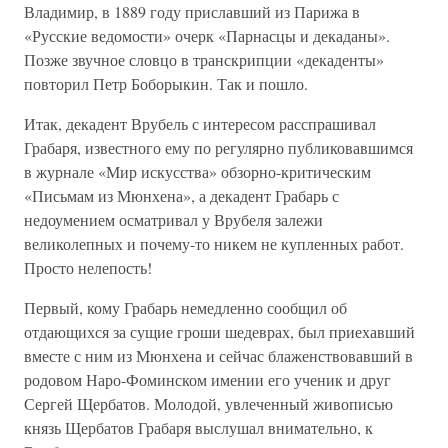
Владимир, в 1889 году приславший из Парижа в
«Русские ведомости» очерк «Парнасцы и декаданы».
Позже звучное словцо в транскрипции «декаденты»
повторил Петр Боборыкин. Так и пошло.
Итак, декадент Врубель с интересом расспрашивал
Грабаря, известного ему по регулярно публиковавшимся
в журнале «Мир искусства» обзорно-критическим
«Письмам из Мюнхена», а декадент Грабарь с
недоумением осматривал у Врубеля залежи
великолепных и почему-то никем не купленных работ.
Просто нелепость!
Первый, кому Грабарь немедленно сообщил об
отдающихся за сущие гроши шедеврах, был приехавший
вместе с ним из Мюнхена и сейчас блаженствовавший в
родовом Наро-Фоминском имении его ученик и друг
Сергей Щербатов. Молодой, увлеченный живописью
князь Щербатов Грабаря выслушал внимательно, к