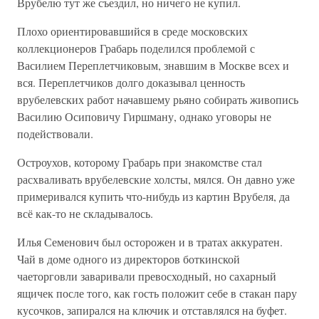
Врубелю тут же съездил, но ничего не купил.
Плохо ориентировавшийся в среде московских
коллекционеров Грабарь поделился проблемой с
Василием Переплетчиковым, знавшим в Москве всех и
вся. Переплетчиков долго доказывал ценность
врубелевских работ начавшему рьяно собирать живопись
Василию Осиповичу Гиршману, однако уговоры не
подействовали.
Остроухов, которому Грабарь при знакомстве стал
расхваливать врубелевские холсты, мялся. Он давно уже
примеривался купить что-нибудь из картин Врубеля, да
всё как-то не складывалось.
Илья Семенович был осторожен и в тратах аккуратен.
Чай в доме одного из директоров боткинской
чаеторговли заваривали превосходный, но сахарный
ящичек после того, как гость положит себе в стакан пару
кусочков, запирался на ключик и отставлялся на буфет.