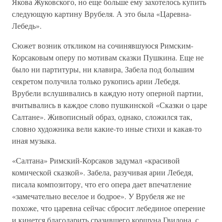
Якова Жуковского, но еще больше ему захотелось купить
следующую картину Врубеля. А это была «Царевна-
Лебедь».
Сюжет возник откликом на сочинявшуюся Римским-
Корсаковым оперу по мотивам сказки Пушкина. Еще не
было ни партитуры, ни клавира, Забела под большим
секретом получила только рукопись арии Лебедя.
Врубели вслушивались в каждую ноту оперной партии,
вчитывались в каждое слово пушкинской «Сказки о царе
Салтане». Живописный образ, однако, сложился так,
словно художника вели какие-то иные стихи и какая-то
иная музыка.
«Салтана» Римский-Корсаков задумал «красивой
комической сказкой». Забела, разучивая арии Лебедя,
писала композитору, что его опера дает впечатление
«замечательно веселое и бодрое». У Врубеля же не
похоже, что царевна сейчас сбросит лебединое оперение
и кинется благодарить сразившего коршуна Гвидона, с