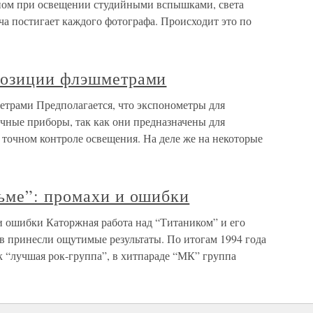
ном при освещении студийными вспышками, света
ача постигает каждого фотографа. Происходит это по
позиции флэшметрами
трами Предполагается, что экспонометры для
чные приборы, так как они предназначены для
 точном контроле освещения. На деле же на некоторые
ьме”: промахи и ошибки
и ошибки Каторжная работа над “Титаником” и его
в принесли ощутимые результаты. По итогам 1994 года
к “лучшая рок-группа”, в хитпараде “МК” группа