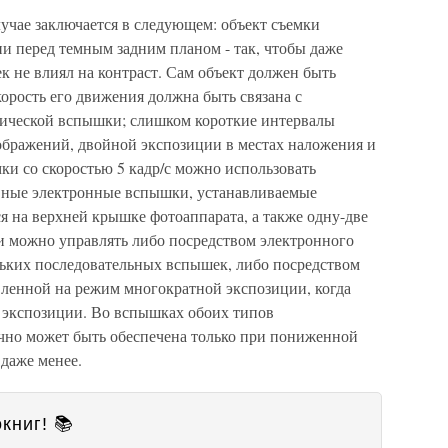
учае заключается в следующем: объект съемки
и перед темным задним планом - так, чтобы даже
 не влиял на контраст. Сам объект должен быть
орость его движения должна быть связана с
пической вспышки; слишком короткие интервалы
бражений, двойной экспозиции в местах наложения и
мки со скоростью 5 кадр/с можно использовать
вные электронные вспышки, устанавливаемые
я на верхней крышке фотоаппарата, а также одну-две
 можно управлять либо посредством электронного
ьких последовательных вспышек, либо посредством
ленной на режим многократной экспозиции, когда
й экспозиции. Во вспышках обоих типов
чно может быть обеспечена только при пониженной
даже менее.
книг! 📚