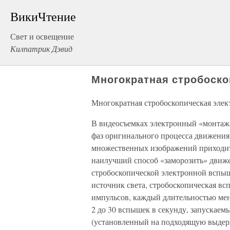
ВикиЧтение
Свет и освещение
Килпатрик Дэвид
Многократная стробоск
Многократная стробоскопическая эле
В видеосъемках электронный «монтаж» 
фаз оригинального процесса движения
множественных изображений приходитс
наилучший способ «заморозить» движе
стробоскопической электронной вспыш
источник света, стробоскопическая в
импульсов, каждый длительностью мене
2 до 30 вспышек в секунду, запускаемы
(установленный на подходящую выдерж