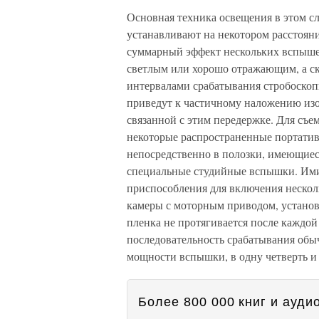
Основная техника освещения в этом сл
устанавливают на некотором расстояни
суммарный эффект нескольких вспышек
светлым или хорошо отражающим, а ск
интервалами срабатывания стробоско
приведут к частичному наложению изо
связанной с этим передержке. Для съе
некоторые распространенные портати
непосредственно в полозки, имеющиес
специальные студийные вспышки. Ими
приспособления для включения нескол
камеры с моторным приводом, установ
пленка не протягивается после каждо
последовательность срабатывания обы
мощности вспышки, в одну четверть и 
Более 800 000 книг и аудио