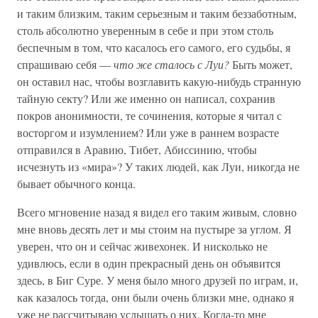
и таким близким, таким серьезным и таким беззаботным,
столь абсолютно уверенным в себе и при этом столь
беспечным в том, что касалось его самого, его судьбы, я
спрашиваю себя —
что же сталось с Луи?
Быть может,
он оставил нас, чтобы возглавить какую-нибудь странную
тайную секту? Или же именно он написал, сохранив
покров анонимности, те сочинения, которые я читал с
восторгом и изумлением? Или уже в раннем возрасте
отправился в Аравию, Тибет, Абиссинию, чтобы
исчезнуть из «мира»? У таких людей, как Луи, никогда не
бывает обычного конца.
Всего мгновение назад я видел его таким живым, словно
мне вновь десять лет и мы стоим на пустыре за углом. Я
уверен, что он и сейчас живехонек. И нисколько не
удивлюсь, если в один прекрасный день он объявится
здесь, в Биг Суре. У меня было много друзей по играм, и,
как казалось тогда, они были очень близки мне, однако я
уже не рассчитываю услышать о них. Когда-то мне