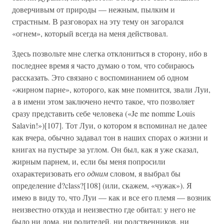
доверчивым от природы — нежным, пылким и
страстным. В разговорах на эту тему он загорался
«огнем», который всегда на меня действовал.
Здесь позвольте мне слегка отклониться в сторону, ибо в
последнее время я часто думаю о том, что собираюсь
рассказать. Это связано с воспоминанием об одном
«жирном парне», которого, как мне помнится, звали Луи,
а в имени этом заключено нечто такое, что позволяет
сразу представить себе человека («Je me nomme Louis
Salavin!»)[107]. Тот Луи, о котором я вспоминал не далее
как вчера, обычно задавал тон в наших спорах о жизни и
книгах на пустыре за углом. Он был, как я уже сказал,
жирным парнем, и, если бы меня попросили
охарактеризовать его
одним
словом, я выбрал бы
определение d?class?[108] (или, скажем, «чужак»). Я
имею в виду то, что Луи — как и все его племя — возник
неизвестно откуда и неизвестно где обитал: у него не
было ни дома, ни родителей, ни родственников, ни