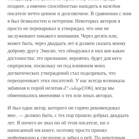
позднее, а именно способностью находить в
каждом
писателе нечто ценное и долговечное. В сравнении с ним
я был безжалостен и нетерпим. Некоторых авторов я
просто не переваривал и утверждал, что они не
заслуживают никакого внимания. Через десять или,
может быть, через двадцать лет я должен сказать моему
доброму другу Эмилю, что обнаружил в них кое-какие
достоинства: это признание, вероятно, будет для него
сюрпризом, поскольку он под влиянием моих
догматических утверждений стал подозревать, что
переоценивает этих писателей. У нас всегда возникала
забавная и порой нелепая
d? calage
[106], когда мы
обменивались мнениями о тех или иных авторах.
И был один автор, которого он горячо рекомендовал
мне, — должно быть, с тех пор прошло добрых двадцать
лет. Я ничего не знал ни об этом писателе, ни о
написанной им книге, поэтому просто принял
информацию к сведению и забыл о ней. По некоторым