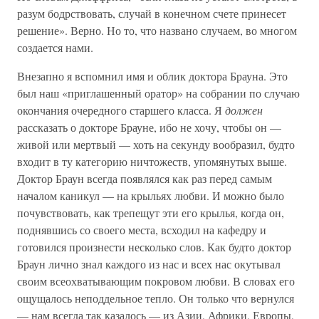
разум бодрствовать, случай в конечном счете принесет
решение». Верно. Но то, что названо случаем, во многом
создается нами.
Внезапно я вспомнил имя и облик доктора Брауна. Это
был наш «приглашенный оратор» на собрании по случаю
окончания очередного старшего класса. Я
должен
рассказать о докторе Брауне, ибо не хочу, чтобы он —
живой или мертвый — хоть на секунду вообразил, будто
входит в ту категорию ничтожеств, упомянутых выше.
Доктор Браун всегда появлялся как раз перед самым
началом каникул — на крыльях любви. И можно было
почувствовать, как трепещут эти его крылья, когда он,
поднявшись со своего места, всходил на кафедру и
готовился произнести несколько слов. Как будто доктор
Браун лично знал каждого из нас и всех нас окутывал
своим всеохватывающим покровом любви. В словах его
ощущалось неподдельное тепло. Он только что вернулся
— нам всегда так казалось — из Азии, Африки, Европы,