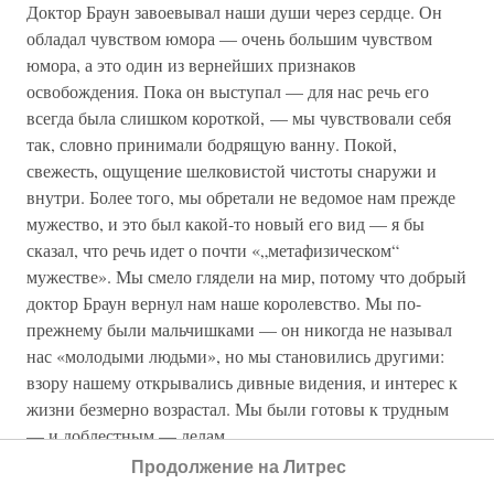
Доктор Браун завоевывал наши души через сердце. Он
обладал чувством юмора — очень большим чувством
юмора, а это один из вернейших признаков
освобождения. Пока он выступал — для нас речь его
всегда была слишком короткой, — мы чувствовали себя
так, словно принимали бодрящую ванну. Покой,
свежесть, ощущение шелковистой чистоты снаружи и
внутри. Более того, мы обретали не ведомое нам прежде
мужество, и это был какой-то новый его вид — я бы
сказал, что речь идет о почти «„метафизическом“
мужестве». Мы смело глядели на мир, потому что добрый
доктор Браун вернул нам наше королевство. Мы по-
прежнему были мальчишками — он никогда не называл
нас «молодыми людьми», но мы становились другими:
взору нашему открывались дивные видения, и интерес к
жизни безмерно возрастал. Мы были готовы к трудным
— и доблестным — делам.
Продолжение на Литрес
Кажется, теперь я могу с чистой совестью продолжить