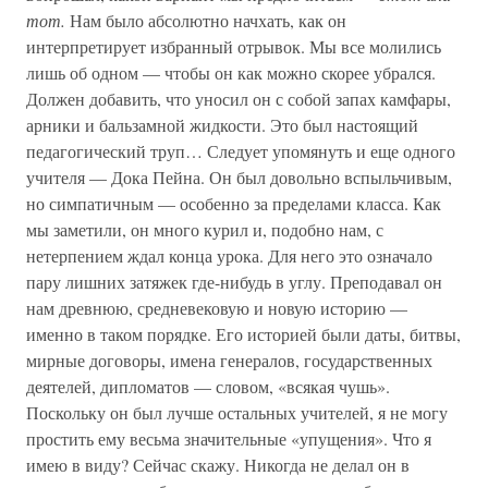
тот.
Нам было абсолютно начхать, как он
интерпретирует избранный отрывок. Мы все молились
лишь об одном — чтобы он как можно скорее убрался.
Должен добавить, что уносил он с собой запах камфары,
арники и бальзамной жидкости. Это был настоящий
педагогический труп… Следует упомянуть и еще одного
учителя — Дока Пейна. Он был довольно вспыльчивым,
но симпатичным — особенно за пределами класса. Как
мы заметили, он много курил и, подобно нам, с
нетерпением ждал конца урока. Для него это означало
пару лишних затяжек где-нибудь в углу. Преподавал он
нам древнюю, средневековую и новую историю —
именно в таком порядке. Его историей были даты, битвы,
мирные договоры, имена генералов, государственных
деятелей, дипломатов — словом, «всякая чушь».
Поскольку он был лучше остальных учителей, я не могу
простить ему весьма значительные «упущения». Что я
имею в виду? Сейчас скажу. Никогда не делал он в