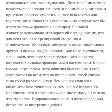
относились с равным энтузиазмом. Друг мой Эмиль умел
показать свою осведомленность и понимание книг самым
приятным образом: ссылаясь на свое невежество или
глупость, он засыпал меня вопросами, на которые мог бы
ответить только философ или мудрец. Я с такой
живостью вспоминаю этот короткий период потому, что
для меня это было тренировкой смирения и
самоконтроля. Желая быть абсолютно искренним с моим
другом, я был вынужден осознать, как мало, в сущности,
знаю, сколь немногое могу передать, хотя он всегда
называл меня своим проводником и наставником. Короче
говоря, результатом этого общения было то, что я стал
сомневаться во всем, что по беспечности своей считал
само собой разумеющимся. Чем больше силился я
объяснить свою точку зрения, тем больше путался. Он
мог считать, что я справился — но мне самому было ясно,
что это не так. Попрощавшись с ним, я часто продолжал
бесконечные внутренние дебаты.