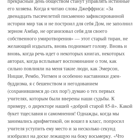
прекрасный день обществом станут управлять истинные
его хозяева. Когда я читаю слова Джеффриса: «За
двенадцать тысячелетий письменно зафиксированной
истории мир так и не построил для себя Дом, не заполнил
зерном Амбар, не организовал себя для своего
собственного умиротворения» — этот старый тиран, не
желающий издыхать, вновь поднимает голову. Вновь и
вновь, когда речь идет о некоторых книгах, некоторых
авторах, когда всплывает воспоминание о том, как
сильно повлияли на меня такие люди, как Эмерсон,
Ницше, Рембо, Уитмен и особенно наставники дзен-
буддизма, я с бешенством и негодованием
(сохранившимся до сих пор!) думаю о тех первых
учителях, которым были вверены наши судьбы. К
примеру, о директоре нашей «доброй старой 85-й». Какой
букет тщеславия и самомнения! Однажды, когда мы
занимались арифметикой, он вошел в класс, попросил
учителя уступить ему место и за несколько секунд
изобразил на доске лежащую на боку восьмерку. «Что