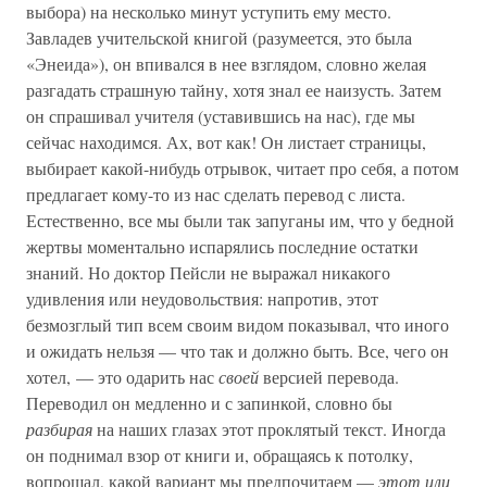
выбора) на несколько минут уступить ему место.
Завладев учительской книгой (разумеется, это была
«Энеида»), он впивался в нее взглядом, словно желая
разгадать страшную тайну, хотя знал ее наизусть. Затем
он спрашивал учителя (уставившись на нас), где мы
сейчас находимся. Ах, вот как! Он листает страницы,
выбирает какой-нибудь отрывок, читает про себя, а потом
предлагает кому-то из нас сделать перевод с листа.
Естественно, все мы были так запуганы им, что у бедной
жертвы моментально испарялись последние остатки
знаний. Но доктор Пейсли не выражал никакого
удивления или неудовольствия: напротив, этот
безмозглый тип всем своим видом показывал, что иного
и ожидать нельзя — что так и должно быть. Все, чего он
хотел, — это одарить нас
своей
версией перевода.
Переводил он медленно и с запинкой, словно бы
разбирая
на наших глазах этот проклятый текст. Иногда
он поднимал взор от книги и, обращаясь к потолку,
вопрошал, какой вариант мы предпочитаем —
этот или