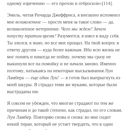
одному изречению — его прочли и отбросили»[114].
Эмиль, читая Ричарда Джеффриса, я внезапно вспомнил
мое
великолепное
— прости меня за такое слово — да,
великолепное нетерпение.
Чего мы ждем? Зачем
попусту тратим время?
Разумеется, я имел в виду
себя.
Ты злился, я знаю, но все мне прощал. На твой вопрос я
отвечу другим — куда более важным. Ибо всю жизнь не
мог понять и никогда не пойму, почему мы сразу не
выкинули все на помойку и не начали заново. Именно
поэтому, натыкаясь на некоторые высказывания Луи
Ламбера —
еще один Луи! — я
готов был выпрыгнуть из
моей шкуры. Я страдал теми же муками, которые были
выстраданы им.
Я совсем не убежден, что многие страдают по тем же
причинам и до такой степени, как страдал, по его словам,
Луи Ламбер. Повторяю снова и снова: во мне сидит
некий тиран, который не устает твердить, что в один