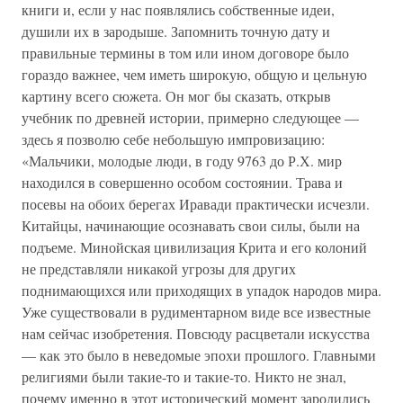
книги и, если у нас появлялись собственные идеи,
душили их в зародыше. Запомнить точную дату и
правильные термины в том или ином договоре было
гораздо важнее, чем иметь широкую, общую и цельную
картину всего сюжета. Он мог бы сказать, открыв
учебник по древней истории, примерно следующее —
здесь я позволю себе небольшую импровизацию:
«Мальчики, молодые люди, в году 9763 до Р.Х. мир
находился в совершенно особом состоянии. Трава и
посевы на обоих берегах Иравади практически исчезли.
Китайцы, начинающие осознавать свои силы, были на
подъеме. Минойская цивилизация Крита и его колоний
не представляли никакой угрозы для других
поднимающихся или приходящих в упадок народов мира.
Уже существовали в рудиментарном виде все известные
нам сейчас изобретения. Повсюду расцветали искусства
— как это было в неведомые эпохи прошлого. Главными
религиями были такие-то и такие-то. Никто не знал,
почему именно в этот исторический момент зародились