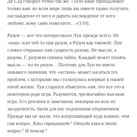
Де Сад говорил точно так же: «Тело ваше принадлежит
только вам: во всем мире лишь вы имеете право получать
наслаждение от него и дарить наслаждение от него
любому, кому сами пожелаете…»[110].
Разум — вот что интересовало Луи прежде всего. Не
«наш» или чей-то еще разум, а Разум как таковой. Луи
словно открывал нам сущность разума. Не мысли, а
разума. С разумом связана тайна. Каждый может понять
мысль — но не
разум
… Поэтому для Луи не имело
никакого значения, что «истина» может касаться тех
проблем, с которыми мы столкнулись впервые в нашей
юной жизни. Луи старался объяснить нам, что все это в
некотором роде игра. Разумеется, чрезвычайно высокая
игра. Его реплики и замечания, невзирая на всю их
загадочность, были для нас подлинным откровением.
Прежде мы не знали, что вопрошающий куда важнее, чем
сам вопрос.
Кто спрашивает? Откуда взялся этот
вопрос? И почему?