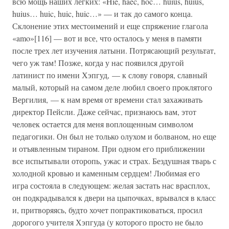
всю мощь наших легких: «Hie, haec, hoc… huius, huius,
huius… huic, huic, huic…» — и так до самого конца.
Склонение этих местоимений и еще спряжение глагола
«amo»[116] — вот и все, что осталось у меня в памяти
после трех лет изучения латыни. Потрясающий результат,
чего уж там! Позже, когда у нас появился другой
латинист по имени Хэпгуд, — к слову говоря, славный
малый, который на самом деле любил своего проклятого
Вергилия, — к нам время от времени стал захаживать
директор Пейсли. Даже сейчас, признаюсь вам, этот
человек остается для меня воплощенным символом
педагогики. Он был не только олухом и болваном, но еще
и отъявленным тираном. При одном его приближении
все испытывали оторопь, ужас и страх. Бездушная тварь с
холодной кровью и каменным сердцем! Любимая его
игра состояла в следующем: желая застать нас врасплох,
он подкрадывался к двери на цыпочках, врывался в класс
и, притворяясь, будто хочет попрактиковаться, просил
дорогого учителя Хэпгуда (у которого просто не было