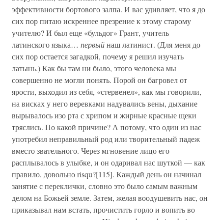
эффективности бортового залпа. И вас удивляет, что я до
сих пор питаю искреннее презрение к этому старому
учителю? И был еще «бульдог» Грант, учитель
латинского языка…
первый
наш латинист. (Для меня до
сих пор остается загадкой, почему я решил изучать
латынь.) Как бы там ни было, этого человека мы
совершенно не могли понять. Порой он багровел от
ярости, выходил из себя, «стервенел», как мы говорили,
на висках у него веревками надувались вены, дыхание
вырывалось изо рта с хрипом и жирные красные щеки
тряслись. По какой причине? А потому, что один из нас
употребил неправильный род или творительный падеж
вместо звательного. Через мгновение лицо его
расплывалось в улыбке, и он одаривал нас шуткой — как
правило, довольно risqu?[115]. Каждый день он начинал
занятие с переклички, словно это было самым важным
делом на Божьей земле. Затем, желая воодушевить нас, он
приказывал нам встать, прочистить горло и вопить во