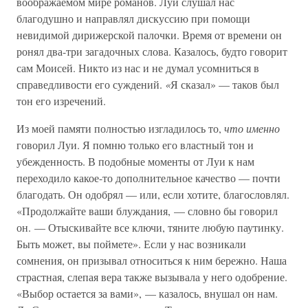
воображаемом мире романов. Луи слушал нас
благодушно и направлял дискуссию при помощи
невидимой дирижерской палочки. Время от времени он
ронял два-три загадочных слова. Казалось, будто говорит
сам Моисей. Никто из нас и не думал усомниться в
справедливости его суждений.
«
Я сказал» — таков был
тон его изречений.
Из моей памяти полностью изгладилось то,
что именно
говорил Луи. Я помню только его властный тон и
убежденность. В подобные моменты от Луи к нам
переходило какое-то дополнительное качество — почти
благодать. Он одобрял — или, если хотите, благословлял.
«Продолжайте ваши блуждания, — словно бы говорил
он. — Отыскивайте все ключи, тяните любую паутинку.
Быть может, вы поймете». Если у нас возникали
сомнения, он призывал относиться к ним бережно. Наша
страстная, слепая вера также вызывала у него одобрение.
«Выбор остается за вами», — казалось, внушал он нам.