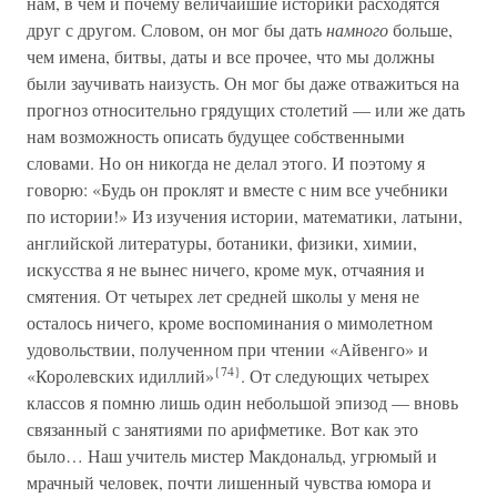
нам, в чем и почему величайшие историки расходятся
друг с другом. Словом, он мог бы дать
намного
больше,
чем имена, битвы, даты и все прочее, что мы должны
были заучивать наизусть. Он мог бы даже отважиться на
прогноз относительно грядущих столетий — или же дать
нам возможность описать будущее собственными
словами. Но он никогда не делал этого. И поэтому я
говорю: «Будь он проклят и вместе с ним все учебники
по истории!» Из изучения истории, математики, латыни,
английской литературы, ботаники, физики, химии,
искусства я не вынес ничего, кроме мук, отчаяния и
смятения. От четырех лет средней школы у меня не
осталось ничего, кроме воспоминания о мимолетном
удовольствии, полученном при чтении «Айвенго» и
{74}
«Королевских идиллий»
. От следующих четырех
классов я помню лишь один небольшой эпизод — вновь
связанный с занятиями по арифметике. Вот как это
было… Наш учитель мистер Макдональд, угрюмый и
мрачный человек, почти лишенный чувства юмора и