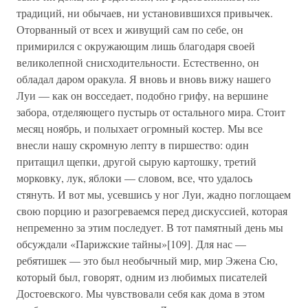
традиций, ни обычаев, ни установившихся привычек.
Оторванный от всех и живущий сам по себе, он
примирился с окружающим лишь благодаря своей
великолепной снисходительности. Естественно, он
обладал даром оракула. Я вновь и вновь вижу нашего
Луи — как он восседает, подобно грифу, на вершине
забора, отделяющего пустырь от остального мира. Стоит
месяц ноябрь, и полыхает огромный костер. Мы все
внесли нашу скромную лепту в пиршество: один
притащил щепки, другой сырую картошку, третий
морковку, лук, яблоки — словом, все, что удалось
стянуть. И вот мы, усевшись у ног Луи, жадно поглощаем
свою порцию и разогреваемся перед дискуссией, которая
непременно за этим последует. В тот памятный день мы
обсуждали «Парижские тайны»[109]. Для нас —
ребятишек — это был необычный мир, мир Эжена Сю,
который был, говорят, одним из любимых писателей
Достоевского. Мы чувствовали себя как дома в этом