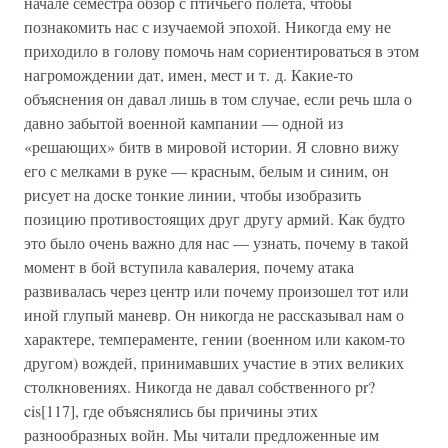
начале семестра обзор с птичьего полета, чтобы
познакомить нас с изучаемой эпохой. Никогда ему не
приходило в голову помочь нам сориентироваться в этом
нагромождении дат, имен, мест и т. д. Какие-то
объяснения он давал лишь в том случае, если речь шла о
давно забытой военной кампании — одной из
«решающих» битв в мировой истории. Я словно вижу
его с мелками в руке — красным, белым и синим, он
рисует на доске тонкие линии, чтобы изобразить
позицию противостоящих друг другу армий. Как будто
это было очень важно для нас — узнать, почему в такой
момент в бой вступила кавалерия, почему атака
развивалась через центр или почему произошел тот или
иной глупый маневр. Он никогда не рассказывал нам о
характере, темпераменте, гении (военном или каком-то
другом) вождей, принимавших участие в этих великих
столкновениях. Никогда не давал собственного pr?
cis[117], где объяснялись бы причины этих
разнообразных войн. Мы читали предложенные им