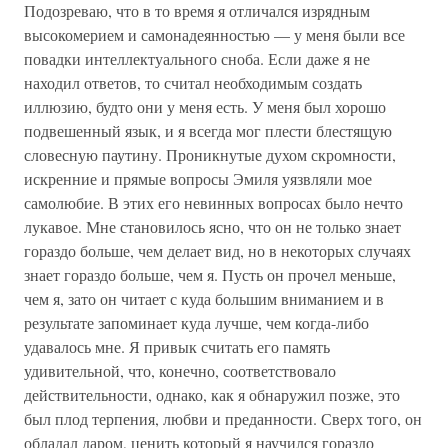
Подозреваю, что в то время я отличался изрядным
высокомерием и самонадеянностью — у меня были все
повадки интеллектуального сноба. Если даже я не
находил ответов, то считал необходимым создать
иллюзию, будто они у меня есть. У меня был хорошо
подвешенный язык, и я всегда мог плести блестящую
словесную паутину. Проникнутые духом скромности,
искренние и прямые вопросы Эмиля уязвляли мое
самолюбие. В этих его невинных вопросах было нечто
лукавое. Мне становилось ясно, что он не только знает
гораздо больше, чем делает вид, но в некоторых случаях
знает гораздо больше, чем я. Пусть он прочел меньше,
чем я, зато он читает с куда большим вниманием и в
результате запоминает куда лучше, чем когда-либо
удавалось мне. Я привык считать его память
удивительной, что, конечно, соответствовало
действительности, однако, как я обнаружил позже, это
был плод терпения, любви и преданности. Сверх того, он
обладал даром, ценить который я научился гораздо