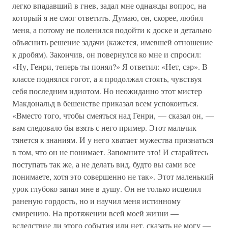
легко впадавший в гнев, задал мне однажды вопрос, на
который я не смог ответить. Думаю, он, скорее, любил
меня, а потому не поленился подойти к доске и детально
объяснить решение задачи (кажется, имевшей отношение
к дробям). Закончив, он повернулся ко мне и спросил:
«Ну, Генри, теперь ты понял?» Я ответил: «Нет, сэр». В
классе поднялся гогот, а я продолжал стоять, чувствуя
себя последним идиотом. Но неожиданно этот мистер
Макдональд в бешенстве приказал всем успокоиться.
«Вместо того, чтобы смеяться над Генри, — сказал он, —
вам следовало бы взять с него пример. Этот мальчик
тянется к знаниям. И у него хватает мужества признаться
в том, что он не понимает. Запомните это! И старайтесь
поступать так же, а не делать вид, будто вы сами все
понимаете, хотя это совершенно не так». Этот маленький
урок глубоко запал мне в душу. Он не только исцелил
раненую гордость, но и научил меня истинному
смирению. На протяжении всей моей жизни —
вследствие ли этого события или нет, сказать не могу —