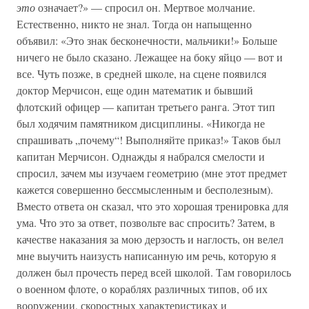
это
означает?» — спросил он. Мертвое молчание.
Естественно, никто не знал. Тогда он напыщенно
объявил: «Это знак бесконечности, мальчики!» Больше
ничего не было сказано. Лежащее на боку яйцо — вот и
все. Чуть позже, в средней школе, на сцене появился
доктор Мерчисон, еще один математик и бывший
флотский офицер — капитан третьего ранга. Этот тип
был ходячим памятником дисциплины. «Никогда не
спрашивать „почему“! Выполняйте приказ!» Таков был
капитан Мерчисон. Однажды я набрался смелости и
спросил, зачем мы изучаем геометрию (мне этот предмет
кажется совершенно бессмысленным и бесполезным).
Вместо ответа он сказал, что это хорошая тренировка для
ума. Что это за ответ, позвольте вас спросить? Затем, в
качестве наказания за мою дерзость и наглость, он велел
мне выучить наизусть написанную им речь, которую я
должен был прочесть перед всей школой. Там говорилось
о военном флоте, о кораблях различных типов, об их
вооружении, скоростных характеристиках и