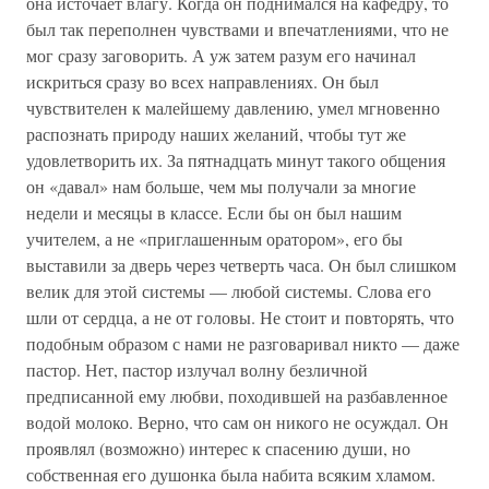
она источает влагу. Когда он поднимался на кафедру, то
был так переполнен чувствами и впечатлениями, что не
мог сразу заговорить. А уж затем разум его начинал
искриться сразу во всех направлениях. Он был
чувствителен к малейшему давлению, умел мгновенно
распознать природу наших желаний, чтобы тут же
удовлетворить их. За пятнадцать минут такого общения
он «давал» нам больше, чем мы получали за многие
недели и месяцы в классе. Если бы он был нашим
учителем, а не «приглашенным оратором», его бы
выставили за дверь через четверть часа. Он был слишком
велик для этой системы — любой системы. Слова его
шли от сердца, а не от головы. Не стоит и повторять, что
подобным образом с нами не разговаривал никто — даже
пастор. Нет, пастор излучал волну безличной
предписанной ему любви, походившей на разбавленное
водой молоко. Верно, что сам он никого не осуждал. Он
проявлял (возможно) интерес к спасению души, но
собственная его душонка была набита всяким хламом.