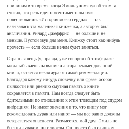
причинам в то время, когда Эмиль упомянул об этом, я
считал, что речь идет о «сентиментальном»
повествовании. «История моего сердца» — так
называлась эта маленькая книжечка, а автором был
англичанин. Ричард Джеффрис — не больше и не
меньше. Пустой звук для меня. Книжку стоит как-нибудь
прочесть — если больше нечем будет заняться.
Странная вещь (я, правда, уже говорил об этом): даже
когда забываешь название и автора рекомендованной
книги, остается некая аура от самой рекомендации.
Благодаря какому-нибудь словечку или фразе, особой
пылкости или рвению смутная память о книге
сохраняется в памяти. Нам всегда следует быть
бдительными по отношению к этим тлеющим под спудом
вибрациям. Не имеет значения и то, что книгу мог
рекомендовать дурак или идиот — мы все равно должны
остерегаться опасности. Разумеется, мой друг Эмиль не
был ни дураком, ни идиотом. Он просто был слишком