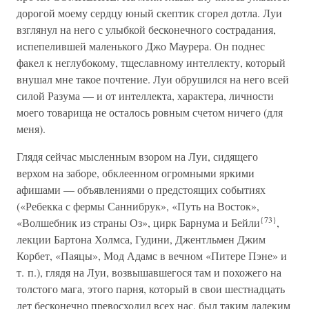
дорогой моему сердцу юный скептик сгорел дотла. Луи
взглянул на него с улыбкой бесконечного сострадания,
испепелившей маленького Джо Маурера. Он поднес
факел к неглубокому, тщеславному интеллекту, который
внушал мне такое почтение. Луи обрушился на него всей
силой Разума — и от интеллекта, характера, личности
моего товарища не осталось ровным счетом ничего (для
меня).
Глядя сейчас мысленным взором на Луи, сидящего
верхом на заборе, обклеенном огромными яркими
афишами — объявлениями о предстоящих событиях
(«Ребекка с фермы Саннибрук», «Путь на Восток»,
{73}
«Волшебник из страны Оз», цирк Барнума и Бейли
,
лекции Бартона Холмса, Гудини, Джентльмен Джим
Корбет, «Паяцы», Мод Адамс в вечном «Питере Пэне» и
т. п.), глядя на Луи, возвышавшегося там и похожего на
толстого мага, этого парня, который в свои шестнадцать
лет бесконечно превосходил всех нас, был таким далеким