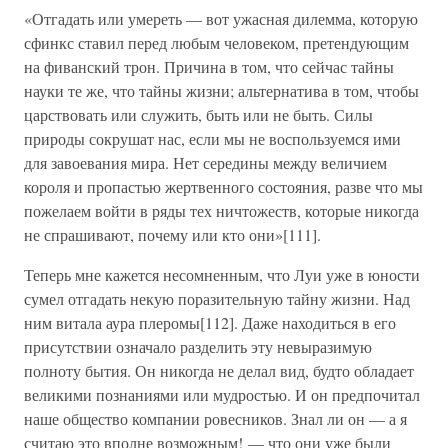
«Отгадать или умереть — вот ужасная дилемма, которую
сфинкс ставил перед любым человеком, претендующим
на фиванский трон. Причина в том, что сейчас тайны
науки те же, что тайны жизни; альтернатива в том, чтобы
царствовать или служить, быть или не быть. Силы
природы сокрушат нас, если мы не воспользуемся ими
для завоевания мира. Нет середины между величием
короля и пропастью жертвенного состояния, разве что мы
пожелаем войти в ряды тех ничтожеств, которые никогда
не спрашивают, почему или кто они»[111].
Теперь мне кажется несомненным, что Луи уже в юности
сумел отгадать некую поразительную тайну жизни. Над
ним витала аура плеромы[112]. Даже находиться в его
присутствии означало разделить эту невыразимую
полноту бытия. Он никогда не делал вид, будто обладает
великими познаниями или мудростью. И он предпочитал
наше общество компании ровесников. Знал ли он — а я
считаю это вполне возможным! — что они уже были