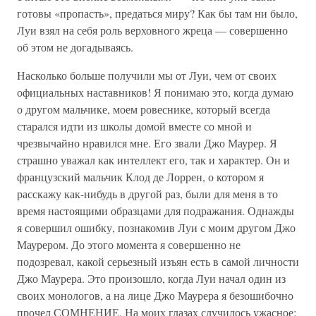
готовы «пропасть», предаться миру? Как бы там ни было,
Луи взял на себя роль верховного жреца — совершенно
об этом не догадываясь.
Насколько больше получили мы от Луи, чем от своих
официальных наставников! Я понимаю это, когда думаю
о другом мальчике, моем ровеснике, который всегда
старался идти из школы домой вместе со мной и
чрезвычайно нравился мне. Его звали Джо Маурер. Я
страшно уважал как интеллект его, так и характер. Он и
французский мальчик Клод де Лоррен, о котором я
расскажу как-нибудь в другой раз, были для меня в то
время настоящими образцами для подражания. Однажды
я совершил ошибку, познакомив Луи с моим другом Джо
Маурером. До этого момента я совершенно не
подозревал, какой серьезный изъян есть в самой личности
Джо Маурера. Это произошло, когда Луи начал один из
своих монологов, а на лице Джо Маурера я безошибочно
прочел СОМНЕНИЕ. На моих глазах случилось ужасное: