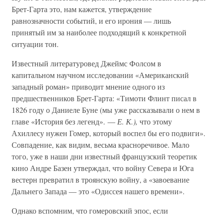
Брет-Гарта это, нам кажется, утверждение
равнозначности событий, и его ирония — лишь
принятый им за наиболее подходящий к конкретной
ситуации тон.
Известный литературовед Джеймс Фолсом в
капитальном научном исследовании «Американский
западный роман» приводит мнение одного из
предшественников Брет-Гарта: «Тимоти Флинт писал в
1826 году о Даниеле Буне (мы уже рассказывали о нем в
главе «История без легенд». —
Е. К.),
что этому
Ахиллесу нужен Гомер, который воспел бы его подвиги».
Совпадение, как видим, весьма красноречивое. Мало
того, уже в наши дни известный французский теоретик
кино Андре Базен утверждал, что войну Севера и Юга
вестерн превратил в троянскую войну, а «завоевание
Дальнего Запада — это «Одиссея нашего времени».
Однако вспомним, что гомеровский эпос, если