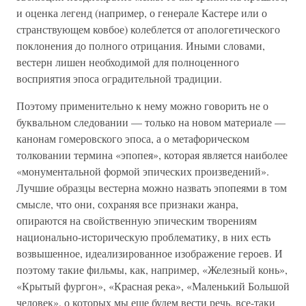
и оценка легенд (например, о генерале Кастере или о
странствующем ковбое) колеблется от апологетического
поклонения до полного отрицания. Иными словами,
вестерн лишен необходимой для полноценного
восприятия эпоса оградительной традиции.
Поэтому применительно к нему можно говорить не о
буквальном следовании — только на новом материале —
канонам гомеровского эпоса, а о метафорическом
толковании термина «эпопея», которая является наиболее
«монументальной формой эпических произведений».
Лучшие образцы вестерна можно назвать эпопеями в том
смысле, что они, сохраняя все признаки жанра,
опираются на свойственную эпическим творениям
национально-историческую проблематику, в них есть
возвышенное, идеализированное изображение героев. И
поэтому такие фильмы, как, например, «Железный конь»,
«Крытый фургон», «Красная река», «Маленький Большой
человек», о которых мы еще будем вести речь, все-таки