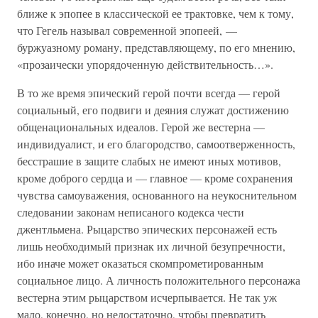
ближе к эпопее в классической ее трактовке, чем к тому,
что Гегель называл современной эпопеей, —
буржуазному роману, представляющему, по его мнению,
«прозаически упорядоченную действительность…».
В то же время эпический герой почти всегда — герой
социальный, его подвиги и деяния служат достижению
общенациональных идеалов. Герой же вестерна —
индивидуалист, и его благородство, самоотверженность,
бесстрашие в защите слабых не имеют иных мотивов,
кроме доброго сердца и — главное — кроме сохранения
чувства самоуважения, основанного на неукоснительном
следовании законам неписаного кодекса чести
джентльмена. Рыцарство эпических персонажей есть
лишь необходимый признак их личной безупречности,
ибо иначе может оказаться скомпрометированным
социальное лицо. А личность положительного персонажа
вестерна этим рыцарством исчерпывается. Не так уж
мало, конечно, но недостаточно, чтобы превратить