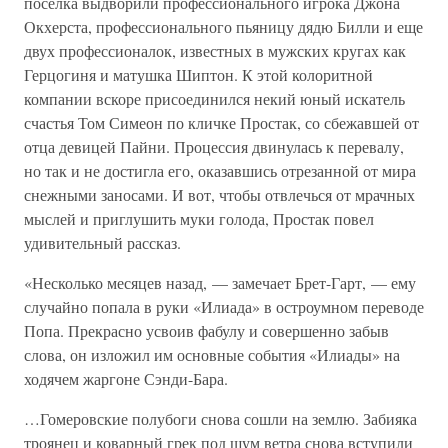
поселка выдворили профессионального игрока Джона
Окхерста, профессионального пьяницу дядю Билли и еще
двух профессионалок, известных в мужских кругах как
Герцогиня и матушка Шиптон. К этой колоритной
компании вскоре присоединился некий юный искатель
счастья Том Симеон по кличке Простак, со сбежавшей от
отца девицей Пайни. Процессия двинулась к перевалу,
но так и не достигла его, оказавшись отрезанной от мира
снежными заносами. И вот, чтобы отвлечься от мрачных
мыслей и приглушить муки голода, Простак повел
удивительный рассказ.
«Несколько месяцев назад, — замечает Брет-Гарт, — ему
случайно попала в руки «Илиада» в остроумном переводе
Попа. Прекрасно усвоив фабулу и совершенно забыв
слова, он изложил им основные события «Илиады» на
ходячем жаргоне Сэнди-Бара.
…Гомеровские полубоги снова сошли на землю. Забияка
троянец и коварный грек под шум ветра снова вступили