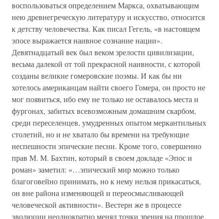
воспользоваться определением Маркса, охватывающим
нею древнегреческую литературу и искусство, относится
к детству человечества. Как писал Гегель, «в настоящем
эпосе выражается наивное сознание нации».
Девятнадцатый век был веком зрелости цивилизации,
весьма далекой от той прекрасной наивности, с которой
созданы великие гомеровские поэмы. И как бы ни
хотелось американцам найти своего Гомера, он просто не
мог появиться, ибо ему не только не оставалось места и
фургонах, забитых всевозможным домашним скарбом,
среди переселенцев, умудренных опытом меркантильных
столетий, но и не хватало бы времени на требующие
неспешности эпические песни. Кроме того, совершенно
прав М. М. Бахтин, который в своем докладе «Эпос и
роман» заметил: «…эпический мир можно только
благоговейно принимать, но к нему нельзя прикасаться,
он вне района изменяющей и переосмысливающей
человеческой активности». Вестерн же в процессе
эволюции неоднократно менял точки зрения на прошлое,