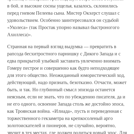
в бой, и высокие сосны ущелья, казалось, склонились
перед гневом Пелеева сына. Мистер Окхерст слушал с
удовольствием. Особенно заинтересовался он судьбой
«Ухолеса» (так Простак упорно называл быстроногого
Ахиллеса)».
Странная на первый взгляд выдумка — превратить в
рапсода бесхитростного парнишку с Дикого Запада и с
едва прикрытой улыбкой заставить увлеченно внимать
Гомеру пестрое и совершенно как будто неподходящее
для этого общество. Неожиданный юмористический ход,
действующий, надо признать, безотказно. Отчасти, может
быть, и так. Но глубинный смысл эпизода останется
неясным, если не знать, что по убеждению писателя, да и
не его одного, освоение Запада столь же достойно эпоса,
как Троянская война. «Илиада», пусть и переведенная с
торжественного гекзаметра на крепкосоленый арго
золотоискателей и пионеров, не случайно, вероятно,
звучит в тех местах, где должен родиться новый эпос. Для