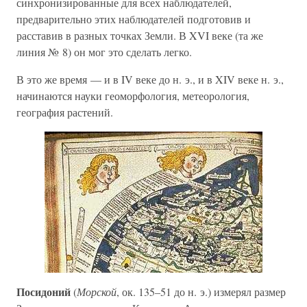
синхронизированные для всех наблюдателей,
предварительно этих наблюдателей подготовив и
расставив в разных точках Земли. В XVI веке (та же
линия № 8) он мог это сделать легко.
В это же время — и в IV веке до н. э., и в XIV веке н. э.,
начинаются науки геоморфология, метеорология,
география растений.
Посидоний
(
Морской
, ок. 135–51 до н. э.) измерял размер