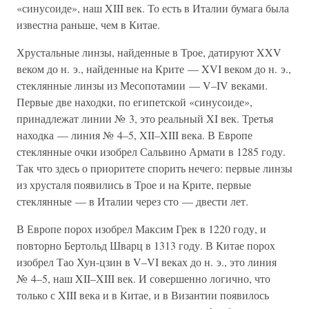
«синусоиде», наш XIII век. То есть в Италии бумага была
известна раньше, чем в Китае.
Хрустальные линзы, найденные в Трое, датируют XXV
веком до н. э., найденные на Крите — XVI веком до н. э.,
стеклянные линзы из Месопотамии — V–IV веками.
Первые две находки, по египетской «синусоиде»,
принадлежат линии № 3, это реальный XI век. Третья
находка — линия № 4–5, XII–XIII века. В Европе
стеклянные очки изобрел Сальвино Армати в 1285 году.
Так что здесь о приоритете спорить нечего: первые линзы
из хрусталя появились в Трое и на Крите, первые
стеклянные — в Италии через сто — двести лет.
В Европе порох изобрел Максим Грек в 1220 году, и
повторно Бертольд Шварц в 1313 году. В Китае порох
изобрел Тао Хун-цзин в V–VI веках до н. э., это линия
№ 4–5, наш XII–XIII век. И совершенно логично, что
только с XIII века и в Китае, и в Византии появилось