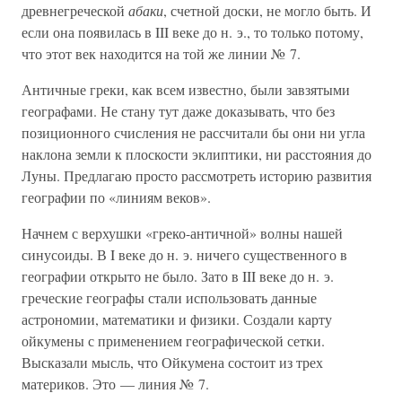
древнегреческой
абаки
, счетной доски, не могло быть. И
если она появилась в III веке до н. э., то только потому,
что этот век находится на той же линии № 7.
Античные греки, как всем известно, были завзятыми
географами. Не стану тут даже доказывать, что без
позиционного счисления не рассчитали бы они ни угла
наклона земли к плоскости эклиптики, ни расстояния до
Луны. Предлагаю просто рассмотреть историю развития
географии по «линиям веков».
Начнем с верхушки «греко-античной» волны нашей
синусоиды. В I веке до н. э. ничего существенного в
географии открыто не было. Зато в III веке до н. э.
греческие географы стали использовать данные
астрономии, математики и физики. Создали карту
ойкумены с применением географической сетки.
Высказали мысль, что Ойкумена состоит из трех
материков. Это — линия № 7.