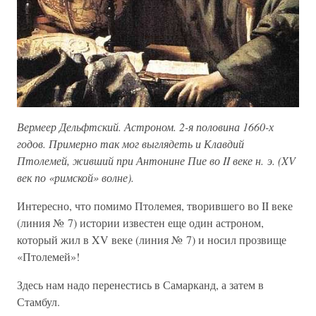
Вермеер Дельфтский. Астроном. 2-я половина 1660-х
годов. Примерно так мог выглядеть и Клавдий
Птолемей, живший при Антонине Пие во II веке н. э. (XV
век по «римской» волне).
Интересно, что помимо Птолемея, творившего во II веке
(линия № 7) истории известен еще один астроном,
который жил в XV веке (линия № 7) и носил прозвище
«Птолемей»!
Здесь нам надо перенестись в Самарканд, а затем в
Стамбул.