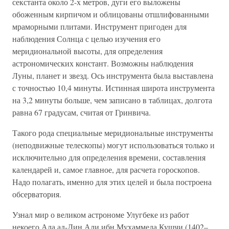
секстанта около 2-х метров, дуги его выложены
обоженным кирпичом и облицованы отшлифованными
мраморными плитами. Инструмент пригоден для
наблюдения Солнца с целью изучения его
меридиональной высоты, для определения
астрономических констант. Возможны наблюдения
Луны, планет и звезд. Ось инструмента была выставлена
с точностью 10,4 минуты. Истинная широта инструмента
на 3,2 минуты больше, чем записано в таблицах, долгота
равна 67 градусам, считая от Гринвича.
Такого рода специальные меридиональные инструменты
(неподвижные телескопы) могут использоваться только и
исключительно для определения времени, составления
календарей и, самое главное, для расчета гороскопов.
Надо полагать, именно для этих целей и была построена
обсерватория.
Узнал мир о великом астрономе Улугбеке из работ
некоего Ала ад-Дин Али ибн Мухаммеда Кушчи (1402–