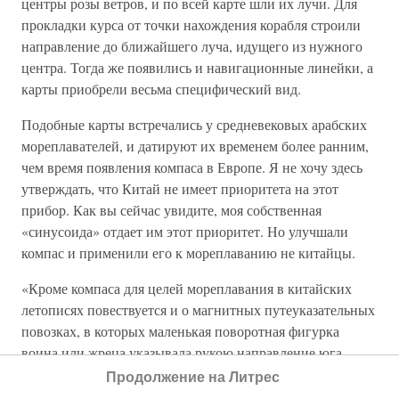
центры розы ветров, и по всей карте шли их лучи. Для
прокладки курса от точки нахождения корабля строили
направление до ближайшего луча, идущего из нужного
центра. Тогда же появились и навигационные линейки, а
карты приобрели весьма специфический вид.
Подобные карты встречались у средневековых арабских
мореплавателей, и датируют их временем более ранним,
чем время появления компаса в Европе. Я не хочу здесь
утверждать, что Китай не имеет приоритета на этот
прибор. Как вы сейчас увидите, моя собственная
«синусоида» отдает им этот приоритет. Но улучшали
компас и применили его к мореплаванию не китайцы.
«Кроме компаса для целей мореплавания в китайских
летописях повествуется и о магнитных путеуказательных
повозках, в которых маленькая поворотная фигурка
воина или жреца указывала рукою направление юга, —
пишет А. Н. Крылов. — Изобретение этого
Продолжение на Литрес
приписывается императору Чжеу Кунгу, жившему даже