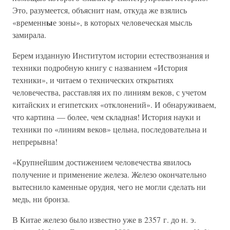
Это, разумеется, объяснит нам, откуда же взялись
ы
«временн
е зоны», в которых человеческая мысль
замирала.
Берем изданную Институтом истории естествознания и
техники подробную книгу с названием «История
техники», и читаем о технических открытиях
человечества, расставляя их по линиям веков, с учетом
китайских и египетских «отклонений». И обнаруживаем,
что картина — более, чем складная! История науки и
техники по «линиям веков» цельна, последовательна и
непрерывна!
«Крупнейшим достижением человечества явилось
получение и применение железа. Железо окончательно
вытеснило каменные орудия, чего не могли сделать ни
медь, ни бронза.
В Китае железо было известно уже в 2357 г. до н. э.