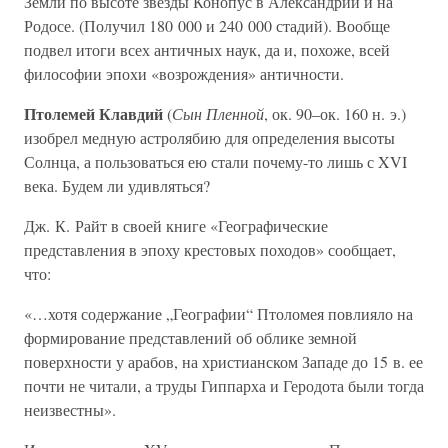
Земли по высоте звезды Конопус в Александрии и на
Родосе. (Получил 180 000 и 240 000 стадий). Вообще
подвел итоги всех античных наук, да и, похоже, всей
философии эпохи «возрождения» античности.
Птолемей Клавдий
(
Сын Пленной
, ок. 90–ок. 160 н. э.)
изобрел медную астролябию для определения высоты
Солнца, а пользоваться ею стали почему-то лишь с XVI
века. Будем ли удивляться?
Дж. К. Райт в своей книге «Географические
представления в эпоху крестовых походов» сообщает,
что:
«…хотя содержание „Географии“ Птоломея повлияло на
формирование представлений об облике земной
поверхности у арабов, на христианском Западе до 15 в. ее
почти не читали, а труды Гиппарха и Геродота были тогда
неизвестны».