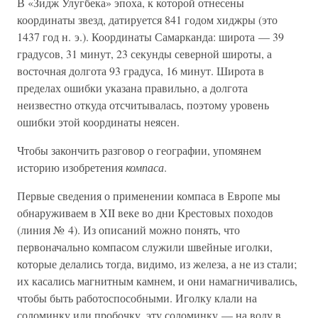
В «Зидж Улугбека» эпоха, к которой отнесены
координаты звезд, датируется 841 годом хиджры (это
1437 год н. э.). Координаты Самарканда: широта — 39
градусов, 31 минут, 23 секунды северной широты, а
восточная долгота 93 градуса, 16 минут. Широта в
пределах ошибки указана правильно, а долгота
неизвестно откуда отсчитывалась, поэтому уровень
ошибки этой координаты неясен.
Чтобы закончить разговор о географии, упомянем
историю изобретения
компаса
.
Первые сведения о применении компаса в Европе мы
обнаруживаем в XII веке во дни Крестовых походов
(линия № 4). Из описаний можно понять, что
первоначально компасом служили швейные иголки,
которые делались тогда, видимо, из железа, а не из стали;
их касались магнитным камнем, и они намагничивались,
чтобы быть работоспособными. Иголку клали на
соломинку или пробочку, эту соломинку — на воду в