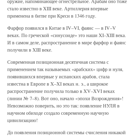
оружие, напоминающее огнестрельное. Арабам оно тоже
стало известно в XIII веке. Артиллерия впервые
применена в битве при Креси в 1346 году.
Фарфор появился в Китае в IV–VI, фаянс — в IV–V
веках. По греческой «синусоиде» это наши XI–XIII века.
И в самом деле, распространение в мире фарфор и фаянс
получили в XIII веке.
Современная позиционная десятичная система с
применением так называемых «арабских» цифр и нуля,
появившихся впервые у испанских арабов, стала
известна в Европе в X–XI веках н. э., а широкое
распространение получила только в XV–XVI веках
(линии № 7–8). Вот оно, начало «эпохи Возрождения»!
Невозможно поверить, но это так: появление НУЛЯ в
научном обиходе создало современную научную
цивилизацию!
До появления позиционной системы счисления никакой