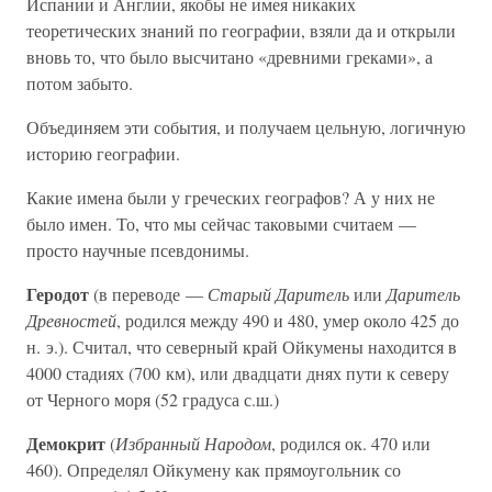
Испании и Англии, якобы не имея никаких
теоретических знаний по географии, взяли да и открыли
вновь то, что было высчитано «древними греками», а
потом забыто.
Объединяем эти события, и получаем цельную, логичную
историю географии.
Какие имена были у греческих географов? А у них не
было имен. То, что мы сейчас таковыми считаем —
просто научные псевдонимы.
Геродот
(в переводе —
Старый Даритель
или
Даритель
Древностей
, родился между 490 и 480, умер около 425 до
н. э.). Считал, что северный край Ойкумены находится в
4000 стадиях (700 км), или двадцати днях пути к северу
от Черного моря (52 градуса с.ш.)
Демокрит
(
Избранный Народом
, родился ок. 470 или
460). Определял Ойкумену как прямоугольник со