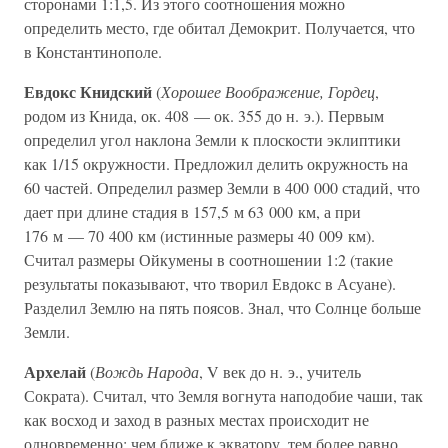
сторонами 1:1,5. Из этого соотношения можно
определить место, где обитал Демокрит. Получается, что
в Константинополе.
Евдокс Книдский
(
Хорошее Воображение, Гордец
,
родом из Книда, ок. 408 — ок. 355 до н. э.). Первым
определил угол наклона Земли к плоскости эклиптики
как 1/15 окружности. Предложил делить окружность на
60 частей. Определил размер Земли в 400 000 стадий, что
дает при длине стадия в 157,5 м 63 000 км, а при
176 м — 70 400 км (истинные размеры 40 009 км).
Считал размеры Ойкумены в соотношении 1:2 (такие
результаты показывают, что творил Евдокс в Асуане).
Разделил Землю на пять поясов. Знал, что Солнце больше
Земли.
Архелай
(
Вождь Народа
, V век до н. э., учитель
Сократа). Считал, что Земля вогнута наподобие чаши, так
как восход и заход в разных местах происходит не
одновременно: чем ближе к экватору, тем более равно