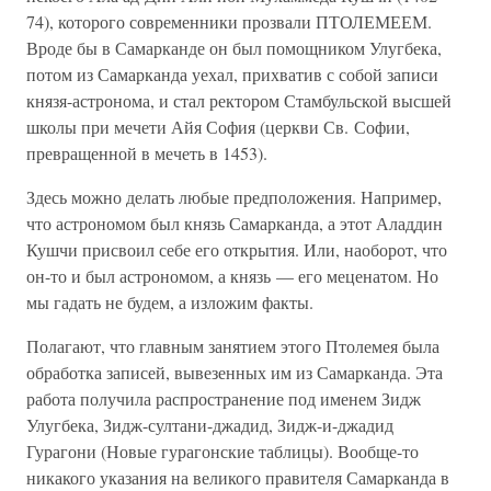
74), которого современники прозвали ПТОЛЕМЕЕМ.
Вроде бы в Самарканде он был помощником Улугбека,
потом из Самарканда уехал, прихватив с собой записи
князя-астронома, и стал ректором Стамбульской высшей
школы при мечети Айя София (церкви Св. Софии,
превращенной в мечеть в 1453).
Здесь можно делать любые предположения. Например,
что астрономом был князь Самарканда, а этот Аладдин
Кушчи присвоил себе его открытия. Или, наоборот, что
он-то и был астрономом, а князь — его меценатом. Но
мы гадать не будем, а изложим факты.
Полагают, что главным занятием этого Птолемея была
обработка записей, вывезенных им из Самарканда. Эта
работа получила распространение под именем Зидж
Улугбека, Зидж-султани-джадид, Зидж-и-джадид
Гурагони (Новые гурагонские таблицы). Вообще-то
никакого указания на великого правителя Самарканда в