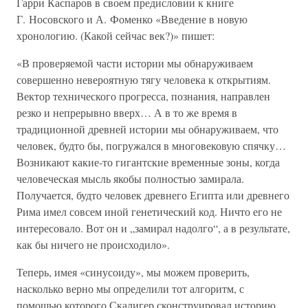
Гарри Каспаров в своем предисловии к книге
Г. Носовского и А. Фоменко «Введение в новую
хронологию. (Какой сейчас век?)» пишет:
«В проверяемой части истории мы обнаруживаем
совершенно невероятную тягу человека к открытиям.
Вектор технического прогресса, познания, направлен
резко и непрерывно вверх… А в то же время в
традиционной древней истории мы обнаруживаем, что
человек, будто бы, погружался в многовековую спячку…
Возникают какие-то гигантские временные зоны, когда
человеческая мысль якобы полностью замирала.
Получается, будто человек древнего Египта или древнего
Рима имел совсем иной генетический код. Ничто его не
интересовало. Вот он и „замирал надолго“, а в результате,
как бы ничего не происходило».
Теперь, имея «синусоиду», мы можем проверить,
насколько верно мы определили тот алгоритм, с
помощью которого Скалигер сконструировал историю.