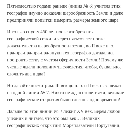
Пятьюдесятью годами раньше (линия № 6) учителя этих
географов научно доказали шарообразность Земли и даже
предприняли попытки измерить размеры земного шара.
И только спустя 450 лет после изобретения
географической сетки, и через пятьсот лет после
доказательства шарообразности земли, во II веке н. э.,
пра-пра-пра-пра-пра-внуки тех географов догадались
построить сетку с учетом сферичности Земли! Почему же
ученые ждали половину тысячелетия, чтобы, буквально,
сложить два и два?
Но давайте посмотрим: III век до н. э. и II век н. э. лежат
на одной линии № 7. Никто не ждал столетиями, великие
географические открытия были сделаны одновременно!
Дальше по этой линии № 7 лежит XV век. Берем любой
учебник и читаем, что это был век… Великих
географических открытий! Мореплаватели Португалии,