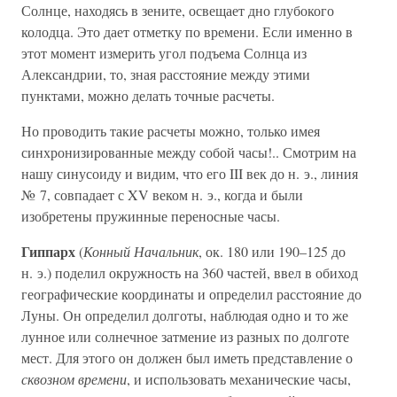
Солнце, находясь в зените, освещает дно глубокого
колодца. Это дает отметку по времени. Если именно в
этот момент измерить угол подъема Солнца из
Александрии, то, зная расстояние между этими
пунктами, можно делать точные расчеты.
Но проводить такие расчеты можно, только имея
синхронизированные между собой часы!.. Смотрим на
нашу синусоиду и видим, что его III век до н. э., линия
№ 7, совпадает с XV веком н. э., когда и были
изобретены пружинные переносные часы.
Гиппарх
(
Конный Начальник
, ок. 180 или 190–125 до
н. э.) поделил окружность на 360 частей, ввел в обиход
географические координаты и определил расстояние до
Луны. Он определил долготы, наблюдая одно и то же
лунное или солнечное затмение из разных по долготе
мест. Для этого он должен был иметь представление о
сквозном времени
, и использовать механические часы,