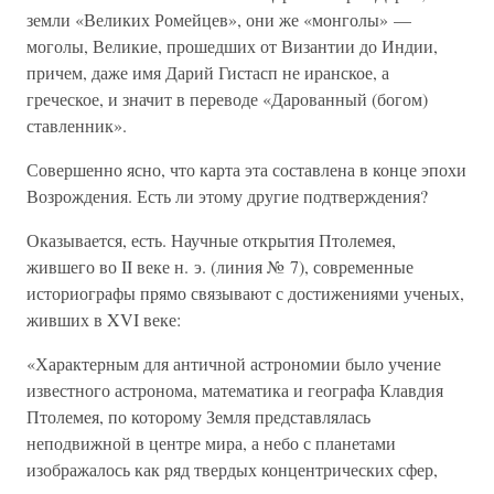
земли «Великих Ромейцев», они же «монголы» —
моголы, Великие, прошедших от Византии до Индии,
причем, даже имя Дарий Гистасп не иранское, а
греческое, и значит в переводе «Дарованный (богом)
ставленник».
Совершенно ясно, что карта эта составлена в конце эпохи
Возрождения. Есть ли этому другие подтверждения?
Оказывается, есть. Научные открытия Птолемея,
жившего во II веке н. э. (линия № 7), современные
историографы прямо связывают с достижениями ученых,
живших в XVI веке:
«Характерным для античной астрономии было учение
известного астронома, математика и географа Клавдия
Птолемея, по которому Земля представлялась
неподвижной в центре мира, а небо с планетами
изображалось как ряд твердых концентрических сфер,