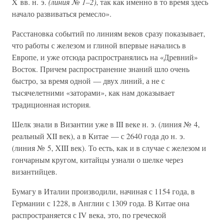
X вв. н. э.
(линия № 1–2)
, так как именно в то время здесь
начало развиваться ремесло».
Расстановка событий по линиям веков сразу показывает,
что работы с железом и глиной впервые начались в
Европе, и уже отсюда распространялись на «Древний»
Восток. Причем распространение знаний шло очень
быстро, за время одной — двух линий, а не с
тысячелетними «заторами», как нам доказывает
традиционная история.
Шелк знали в Византии уже в III веке н. э. (линия № 4,
реальный XII век), а в Китае — с 2640 года до н. э.
(линия № 5, XIII век). То есть, как и в случае с железом и
гончарным кругом, китайцы узнали о шелке через
византийцев.
Бумагу в Италии производили, начиная с 1154 года, в
Германии с 1228, в Англии с 1309 года. В Китае она
распространяется с IV века, это, по греческой