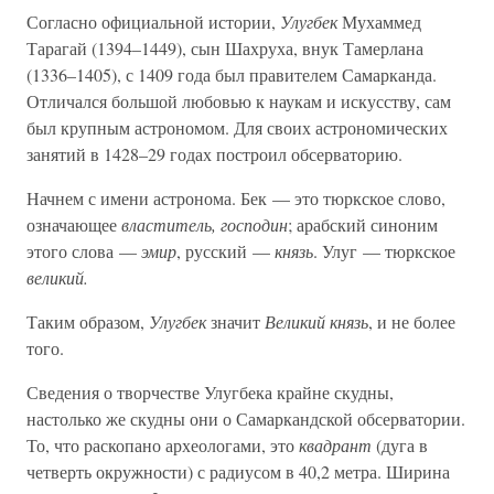
Согласно официальной истории,
Улугбек
Мухаммед
Тарагай (1394–1449), сын Шахруха, внук Тамерлана
(1336–1405), с 1409 года был правителем Самарканда.
Отличался большой любовью к наукам и искусству, сам
был крупным астрономом. Для своих астрономических
занятий в 1428–29 годах построил обсерваторию.
Начнем с имени астронома. Бек — это тюркское слово,
означающее
властитель, господин
; арабский синоним
этого слова —
эмир
, русский —
князь
. Улуг — тюркское
великий.
Таким образом,
Улугбек
значит
Великий князь
, и не более
того.
Сведения о творчестве Улугбека крайне скудны,
настолько же скудны они о Самаркандской обсерватории.
То, что раскопано археологами, это
квадрант
(дуга в
четверть окружности) с радиусом в 40,2 метра. Ширина