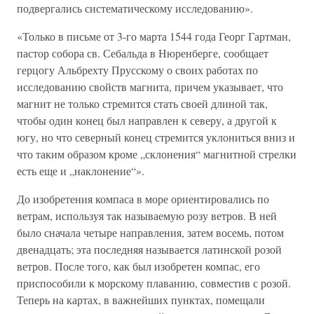
подвергались систематическому исследованию».
«Только в письме от 3-го марта 1544 года Георг Гартман,
пастор собора св. Себальда в Нюренберге, сообщает
герцогу Альбрехту Прусскому о своих работах по
исследованию свойств магнита, причем указывает, что
магнит не только стремится стать своей длиной так,
чтобы один конец был направлен к северу, а другой к
югу, но что северный конец стремится уклониться вниз и
что таким образом кроме „склонения“ магнитной стрелки
есть еще и „наклонение“».
До изобретения компаса в море ориентировались по
ветрам, используя так называемую розу ветров. В ней
было сначала четыре направления, затем восемь, потом
двенадцать; эта последняя называется латинской розой
ветров. После того, как был изобретен компас, его
приспособили к морскому плаванию, совместив с розой.
Теперь на картах, в важнейших пунктах, помещали