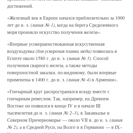
достижений.
«Железный век в Европе начался приблизительно за 1000
лет до н. э.
(линия № 1)
, когда на берега Средиземного
моря проникло искусство получения железа».
«Впервые усовершенствованная искусственная
воздуходувка
(для ускорения плавки меди)
появилась в
Египте около 1580 г. до н. э.
(линия № 3)
. Способ
получения сварного железа, а также методы
поверхностной закалки, по-видимому, были впервые
применены в 1400 г. до н. э.
(линия № 4)
в Армении».
«Гончарный круг распространялся всюду вместе с
гончарным ремеслом. Так, например, на Древнем
Востоке он появился в конце IV и в начале III
тысячелетия до н. э.
(линия № 2–3)
, в Закавказье и
Северном Причерноморье — около VII в. до н. э.
(линия
№ 2)
, а в Средней Руси, на Волге и в Германии — в IX–