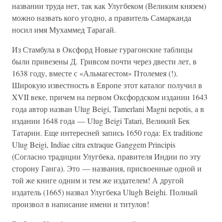
названии труда нет, так как Улугбеком (Великим князем)
можно назвать кого угодно, а правитель Самарканда
носил имя Мухаммед Тарагай.
Из Стамбула в Оксфорд Новые гурагонские таблицы
были привезены Д. Гривсом почти через двести лет, в
1638 году, вместе с «Альмагестом» Птолемея (!).
Широкую известность в Европе этот каталог получил в
XVII веке, причем на первом Оксфордском издании 1643
года автор назван Ulug Beigi, Tamerlani Magni nepotis, а в
издании 1648 года — Ulug Beigi Tatari, Великий Бек
Татарин. Еще интересней запись 1650 года: Ex traditione
Ulug Beigi, Indiae citra extraque Ganggem Principis
(Согласно традиции Улугбека, правителя Индии по эту
сторону Ганга). Это — названия, присвоенные одной и
той же книге одним и тем же издателем! А другой
издатель (1665) назвал Улугбека Ulugh Beighi. Полный
произвол в написание имени и титулов!