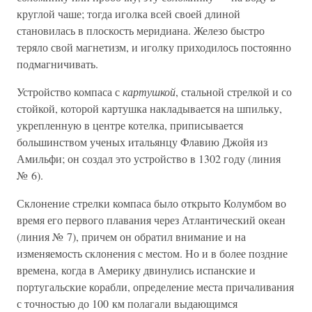
круглой чаше; тогда иголка всей своей длиной
становилась в плоскость меридиана. Железо быстро
теряло свой магнетизм, и иголку приходилось постоянно
подмагничивать.
Устройство компаса с
картушкой
, стальной стрелкой и со
стойкой, которой картушка накладывается на шпильку,
укрепленную в центре котелка, приписывается
большинством ученых итальянцу Флавию Джойя из
Амильфи; он создал это устройство в 1302 году (линия
№ 6).
Склонение стрелки компаса было открыто Колумбом во
время его первого плавания через Атлантический океан
(линия № 7), причем он обратил внимание и на
изменяемость склонения с местом. Но и в более поздние
времена, когда в Америку двинулись испанские и
португальские корабли, определение места причаливания
с точностью до 100 км полагали выдающимся