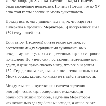
Иначе говоря, до XV века знаменитая карта Птолемея
была европейцам неизвестна. Почему? Потому что до XV
века этой карты вообще не могло существовать.
Прежде всего, мы с удивлением видим, что карта эта
Меркатора
вычерчена в проекции
,[3] изобретенной им в
1594 году нашей эры.
Если автор (Птолемей) считал землю круглой, то
расстояния между меридианами суживались бы к
северному полюсу, как на современных картах северного
полушария. Но у него они поставлены параллельно друг
другу, и даже прямо сказано внизу, что все они равны
132 «Геродотовым стадиям», а такое возможно только на
Меркаторских картах, но никак не в действительности.
Между тем, эта искусственная система черчения
географических карт, совершенно искажающая
реальность вблизи полюсов, выдумана Меркатором
исключительно для удобства мореходов, а использовать