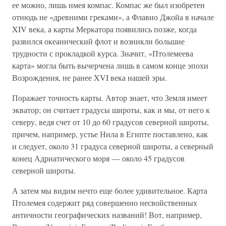
ее можно, лишь имея компас. Компас же был изобретен
отнюдь не «древними греками», а Флавио Джойа в начале
XIV века, а карты Меркатора появились позже, когда
развился океанический флот и возникли большие
трудности с прокладкой курса. Значит, «Птолемеева
карта» могла быть вычерчена лишь в самом конце эпохи
Возрождения, не ранее XVI века нашей эры.
Поражает точность карты. Автор знает, что Земля имеет
экватор; он считает градусы широты, как и мы, от него к
северу, ведя счет от 10 до 60 градусов северной широты,
причем, например, устье Нила в Египте поставлено, как
и следует, около 31 градуса северной широты, а северный
конец Адриатического моря — около 45 градусов
северной широты.
А затем мы видим нечто еще более удивительное. Карта
Птолемея содержит ряд совершенно несвойственных
античности географических названий! Вот, например,