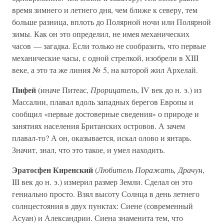
время зимнего и летнего дня, чем ближе к северу, тем
больше разница, вплоть до Полярной ночи или Полярной
зимы. Как он это определил, не имея механических
часов — загадка. Если только не сообразить, что первые
механические часы, с одной стрелкой, изобрели в XIII
веке, а это та же линия № 5, на которой жил Архелай.
Пифей
(иначе Питеас,
Прорицатель
, IV век до н. э.) из
Массалии, плавал вдоль западных берегов Европы и
сообщил «первые достоверные сведения» о природе и
занятиях населения Британских островов. А зачем
плавал-то? А он, оказывается, искал олово и янтарь.
Значит, знал, что это такое, и умел находить.
Эратосфен Киренский
(
Любитель Поражать, Драчун
,
III век до н. э.) измерил размер Земли. Сделал он это
гениально просто. Взял высоту Солнца в день летнего
солнцестояния в двух пунктах: Сиене (современный
Асуан) и Александрии. Сиена знаменита тем, что