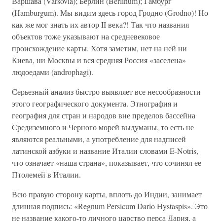
Варшава (Varsovia); Берлин (Berlinum); Гамбург
(Hamburgum). Мы видим здесь город Гродно (Grodno)! Но
как же мог знать их автор II века?! Так что названия
объектов тоже указывают на средневековое
происхождение карты. Хотя заметим, нет на ней ни
Киева, ни Москвы и вся средняя Россия «заселена»
людоедами (androphagi).
Серьезный анализ быстро выявляет все несообразности
этого географического документа. Этнография и
география для стран и народов вне пределов бассейна
Средиземного и Черного морей выдуманы, то есть не
являются реальными, а употребление для надписей
латинской азбуки и название Италии словами E-Notris,
что означает «наша страна», показывает, что сочинял ее
Птолемей в Италии.
Всю правую сторону карты, вплоть до Индии, занимает
длинная подпись: «Regnum Persicum Dario Hystaspis». Это
не название какого-то личного царство перса Дария, а