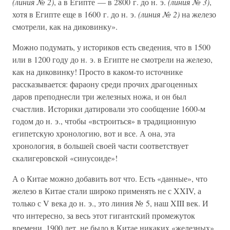
(линия № 2)
, а в Египте — в 2800 г. до н. э.
(линия № 3)
,
хотя в Египте еще в 1600 г. до н. э.
(линия № 2)
на железо
смотрели, как на диковинку».
Можно подумать, у историков есть сведения, что в 1500
или в 1200 году до н. э. в Египте не смотрели на железо,
как на диковинку! Просто в каком-то источнике
рассказывается: фараону среди прочих драгоценных
даров преподнесли три железных ножа, и он был
счастлив. Историки датировали это сообщение 1600-м
годом до н. э., чтобы «встроиться» в традиционную
египетскую хронологию, вот и все. А она, эта
хронология, в большей своей части соответствует
скалигеровской «синусоиде»!
А о Китае можно добавить вот что. Есть «данные», что
железо в Китае стали широко применять не с XXIV, а
только с V века до н. э., это линия № 5, наш XIII век. И
что интересно, за весь этот гигантский промежуток
времени, 1900 лет, не было в Китае никаких «железных»