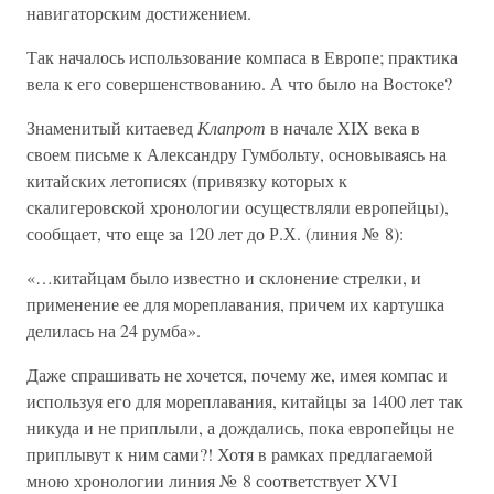
навигаторским достижением.
Так началось использование компаса в Европе; практика
вела к его совершенствованию. А что было на Востоке?
Знаменитый китаевед
Клапрот
в начале XIX века в
своем письме к Александру Гумбольту, основываясь на
китайских летописях (привязку которых к
скалигеровской хронологии осуществляли европейцы),
сообщает, что еще за 120 лет до Р.Х. (линия № 8):
«…китайцам было известно и склонение стрелки, и
применение ее для мореплавания, причем их картушка
делилась на 24 румба».
Даже спрашивать не хочется, почему же, имея компас и
используя его для мореплавания, китайцы за 1400 лет так
никуда и не приплыли, а дождались, пока европейцы не
приплывут к ним сами?! Хотя в рамках предлагаемой
мною хронологии линия № 8 соответствует XVI