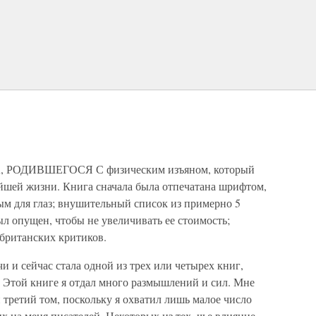
РОДИВШЕГОСЯ С физическим изъяном, который
ейшей жизни. Книга сначала была отпечатана шрифтом,
ым для глаз; внушительный список из примерно 5
л опущен, чтобы не увеличивать ее стоимость;
 британских критиков.
чи и сейчас стала одной из трех или четырех книг,
Этой книге я отдал много размышлений и сил. Мне
 третий том, поскольку я охватил лишь малое число
 на меня писателей. Некоторых из тех, чье влияние