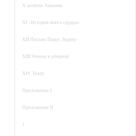
X долины Авраама
XI «История моего сердца»
XII Письмо Пьеру Ледену
XIII Чтение в уборной
XIV Театр
Приложение I
Приложение II
1