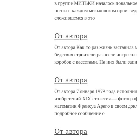
в группе МИТЬКИ началось повальное
почти в каждом митьковском произве
сложившемся в это
От автора
От автора Как-то раз жизнь заставила 
бедствия строители разнесли антресоль
коробок с кассетами. На них были зап
От автора
От автора 7 января 1979 года исполни
изобретений XIX столетия — фотограф
математик Франсуа Араго в своем док
подробное сообщение о
От автора