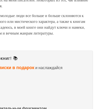
я.
то молодые люди все больше и больше склоняются к
ого или мистического характера, а также к книгам
деюсь, в моей книге они найдут ключи и намеки,
ым и вечным жанрам литературы.
книг! 📚
писки в подарок
и наслаждайся
омительным фрагментом.