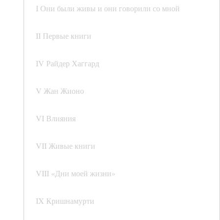
I Они были живы и они говорили со мной
II Первые книги
IV Райдер Хаггард
V Жан Жионо
VI Влияния
VII Живые книги
VIII «Дни моей жизни»
IX Кришнамурти