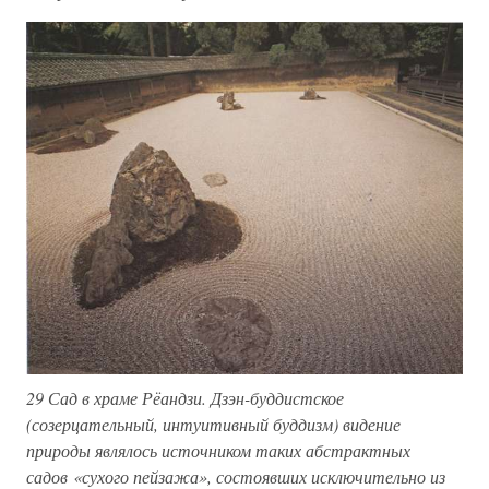
29 Сад в храме Рёандзи. Дзэн-буддистское
(созерцательный, интуитивный буддизм) видение
природы являлось источником таких абстрактных
садов «сухого пейзажа», состоявших исключительно из