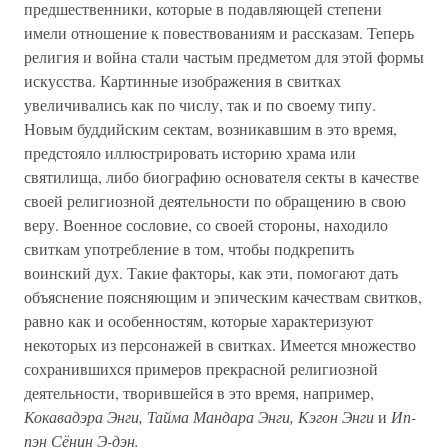
предшественники, которые в подавляющей степени
имели отношение к повествованиям и рассказам. Теперь
религия и война стали частым предметом для этой формы
искусства. Картинные изображения в свитках
увеличивались как по числу, так и по своему типу.
Новым буддийским сектам, возникавшим в это время,
предстояло иллюстрировать историю храма или
святилища, либо биографию основателя секты в качестве
своей религиозной деятельности по обращению в свою
веру. Военное сословие, со своей стороны, находило
свиткам употребление в том, чтобы подкрепить
воинский дух. Такие факторы, как эти, помогают дать
объяснение поясняющим и эпическим качествам свитков,
равно как и особенностям, которые характеризуют
некоторых из персонажей в свитках. Имеется множество
сохранившихся примеров прекрасной религиозной
деятельности, творившейся в это время, например,
Кокавадэра Энги, Тайма Мандара Энги, Кэгон Энги
и
Ип-
пэн Сёнин Э-дэн.