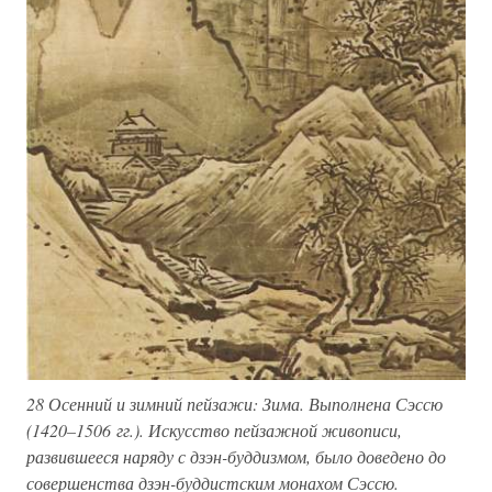
28 Осенний и зимний пейзажи: Зима. Выполнена Сэссю
(1420–1506 гг.). Искусство пейзажной живописи,
развившееся наряду с дзэн-буддизмом, было доведено до
совершенства дзэн-буддистским монахом Сэссю.