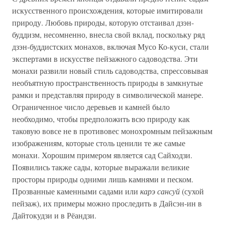
искусственного происхождения, которые имитировали
природу. Любовь природы, которую отстаивал дзэн-
буддизм, несомненно, внесла свой вклад, поскольку ряд
дзэн-буддистских монахов, включая Мусо Ко-куси, стали
экспертами в искусстве пейзажного садоводства. Эти
монахи развили новый стиль садоводства, спрессовывая
необъятную пространственность природы в замкнутые
рамки и представляя природу в символической манере.
Ограниченное число деревьев и камней было
необходимо, чтобы предположить всю природу как
таковую вовсе не в противовес монохромным пейзажным
изображениям, которые столь ценили те же самые
монахи. Хорошим примером является сад Сайходзи.
Появились также сады, которые выражали великие
просторы природы одними лишь камнями и песком.
Прозванные каменными садами или
карэ сансуй
(сухой
пейзаж), их примеры можно проследить в Дайсэн-ин в
Дайтокудзи и в Рёандзи.