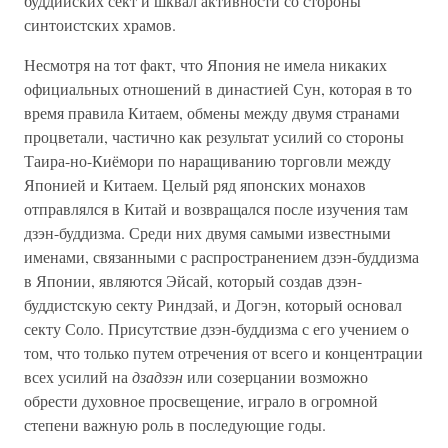
буддийских сект и шквал активности со стороны
синтоистских храмов.
Несмотря на тот факт, что Япония не имела никаких
официальных отношений в династией Сун, которая в то
время правила Китаем, обмены между двумя странами
процветали, частично как результат усилий со стороны
Таира-но-Киёмори по наращиванию торговли между
Японией и Китаем. Целый ряд японских монахов
отправлялся в Китай и возвращался после изучения там
дзэн-буддизма. Среди них двумя самыми известными
именами, связанными с распространением дзэн-буддизма
в Японии, являются Эйсай, который создав дзэн-
буддистскую секту Риндзай, и Догэн, который основал
секту Соло. Присутствие дзэн-буддизма с его учением о
том, что только путем отречения от всего и концентрации
всех усилий на
дзадзэн
или созерцании возможно
обрести духовное просвещение, играло в огромной
степени важную роль в последующие годы.