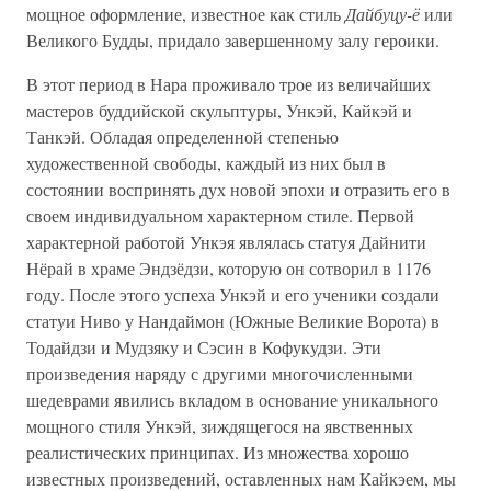
мощное оформление, известное как стиль
Дайбуцу-ё
или
Великого Будды, придало завершенному залу героики.
В этот период в Нара проживало трое из величайших
мастеров буддийской скульптуры, Ункэй, Кайкэй и
Танкэй. Обладая определенной степенью
художественной свободы, каждый из них был в
состоянии воспринять дух новой эпохи и отразить его в
своем индивидуальном характерном стиле. Первой
характерной работой Ункэя являлась статуя Дайнити
Нёрай в храме Эндзёдзи, которую он сотворил в 1176
году. После этого успеха Ункэй и его ученики создали
статуи Ниво у Нандаймон (Южные Великие Ворота) в
Тодайдзи и Мудзяку и Сэсин в Кофукудзи. Эти
произведения наряду с другими многочисленными
шедеврами явились вкладом в основание уникального
мощного стиля Ункэй, зиждящегося на явственных
реалистических принципах. Из множества хорошо
известных произведений, оставленных нам Кайкэем, мы