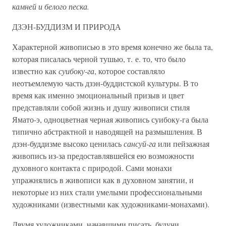
камней и белого песка.
ДЗЭН-БУДДИЗМ И ПРИРОДА
Характерной живописью в это время конечно же была та,
которая писалась черной тушью, т. е. то, что было
известно как
суибоку-га
, которое составляло
неотъемлемую часть дзэн-буддистской культуры. В то
время как именно эмоциональный призыв и цвет
представляли собой жизнь и душу живописи стиля
Ямато-э, одноцветная черная живопись суибоку-га была
типично абстрактной и наводящей на размышления. В
дзэн-буддизме высоко ценилась
сансуй-га
или пейзажная
живопись из-за предоставлявшейся ею возможности
духовного контакта с природой. Сами монахи
упражнялись в живописи как в духовном занятии, и
некоторые из них стали умелыми профессиональными
художниками (известными как художниками-монахами).
Двумя художниками, начавшими писать, будучи