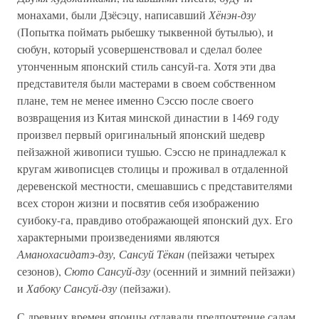
монахами, были Дзёсэцу, написавший
Хёнэн-дзу
(Попытка поймать рыбешку тыквенной бутылью), и
сюбун, который усовершенствовал и сделал более
утонченным японский стиль сансуй-га. Хотя эти два
представителя были мастерами в своем собственном
плане, тем не менее именно Сэссю после своего
возвращения из Китая минской династии в 1469 году
произвел первый оригинальный японский шедевр
пейзажной живописи тушью. Сэссю не принадлежал к
кругам живописцев столицы и проживал в отдаленной
деревенской местности, смешавшись с представителями
всех сторон жизни и посвятив себя изображению
суибоку-га, правдиво отображающей японский дух. Его
характерными произведениями являются
Аманохасидатэ-дзу, Сансуй Тёкан
(пейзажи четырех
сезонов),
Сюто Сансуй-дзу
(осенний и зимний пейзажи)
и
Хабоку Сансуй-дзу
(пейзажи).
С древних времен японцы отдавали предпочтение садам