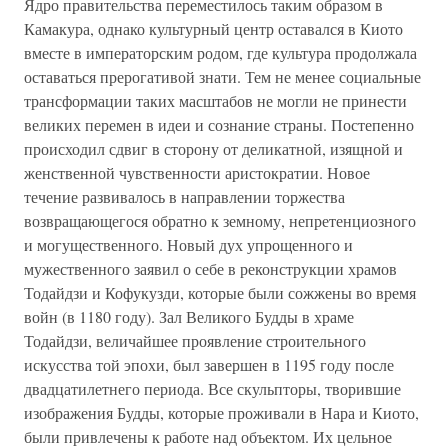
Ядро правительства переместилось таким образом в
Камакура, однако культурный центр оставался в Киото
вместе в императорским родом, где культура продолжала
оставаться прерогативой знати. Тем не менее социальные
трансформации таких масштабов не могли не принести
великих перемен в идеи и сознание страны. Постепенно
происходил сдвиг в сторону от деликатной, изящной и
женственной чувственности аристократии. Новое
течение развивалось в направлении торжества
возвращающегося обратно к земному, непретенциозного
и могущественного. Новый дух упрощенного и
мужественного заявил о себе в реконструкции храмов
Тодайдзи и Кофукузди, которые были сожжены во время
войн (в 1180 году). Зал Великого Будды в храме
Тодайдзи, величайшее проявление строительного
искусства той эпохи, был завершен в 1195 году после
двадцатилетнего периода. Все скульпторы, творившие
изображения Будды, которые проживали в Нара и Киото,
были привлечены к работе над объектом. Их цельное