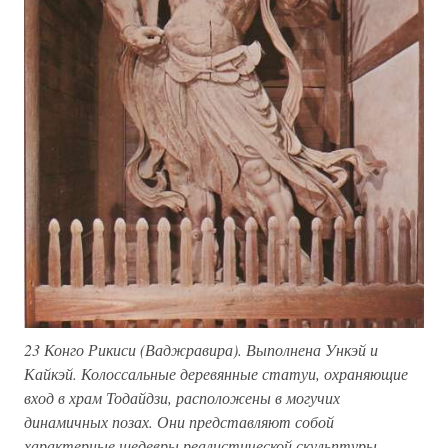
23 Конго Рикиси (Ваджравира). Выполнена Ункэй и
Кайкэй. Колоссальные деревянные статуи, охраняющие
вход в храм Тодайдзи, расположены в могучих
динамичных позах. Они представляют собой
характерные шедевры реалистической скульптуры