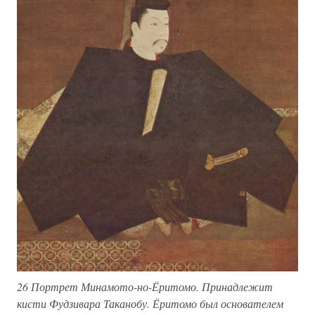
26 Портрет Минамото-но-Ёритомо. Принадлежит
кисти Фудзивара Таканобу. Ёритомо был основателем