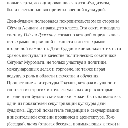
новые черты, ассоциировавшиеся в дзэн-буддизмом,
были с легкостью восприняты военной культурой.
Дзэн-буддизм пользовался покровительством со стороны
Сёгуна Асикага и правящего класса. Эта секта утвердила
систему
Годзан Дзиссацу
, согласно которой определялись
пять храмов первичной важности и десять храмов
вторичной важности. Дзэн-буддистские монахи этих пяти
храмов выступали в качестве политических советников
Сёгунат Муромати, не только участвуя в политике,
международных делах и торговле, но также играя
ведущую роль в области искусства и обучения.
Процветание «литературы Годзан», которая в сущности
состояла из строгих интеллектуальных игр, в которые
играли дзэн-буддистские монахи, может быть названо как
один из показателей секуляризации культуры дзэн-
буддизма. Другой показатель тенденции к секуляризации
в значительной степени проявился в архитектуре.
Токо
(беседка),
тана
(отлогая беседка, примыкающая к токо) и