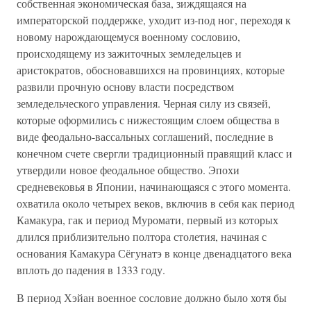
собственная экономическая база, зиждящаяся на
императорской поддержке, уходит из-под ног, переходя к
новому нарождающемуся военному сословию,
происходящему из зажиточных земледельцев и
аристократов, обосновавшихся на провинциях, которые
развили прочную основу власти посредством
земледельческого управления. Черная силу из связей,
которые оформились с нижестоящим слоем общества в
виде феодально-вассальных соглашений, последние в
конечном счете свергли традиционный правящий класс и
утвердили новое феодальное общество. Эпохи
средневековья в Японии, начинающаяся с этого момента.
охватила около четырех веков, включив в себя как период
Камакура, гак и период Муромати, первый из которых
длился приблизительно полтора столетия, начиная с
основания Камакура Сёгунатэ в конце двенадцатого века
вплоть до падения в 1333 году.
В период Хэйан военное сословие должно было хотя бы