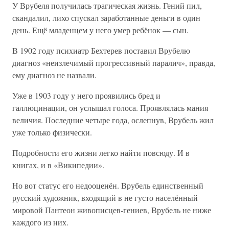
У Врубеля получилась трагическая жизнь. Гений пил,
скандалил, лихо спускал заработанные деньги в один
день. Ещё младенцем у него умер ребёнок — сын.
В 1902 году психиатр Бехтерев поставил Врубелю
диагноз «неизлечимый прогрессивный паралич», правда,
ему диагноз не назвали.
Уже в 1903 году у него проявились бред и
галлюцинации, он услышал голоса. Проявлялась мания
величия. Последние четыре года, ослепнув, Врубель жил
уже только физически.
Подробности его жизни легко найти повсюду. И в
книгах, и в «Википедии».
Но вот статус его недооценён. Врубель единственный
русский художник, входящий в не густо населённый
мировой Пантеон живописцев-гениев, Врубель не ниже
каждого из них.