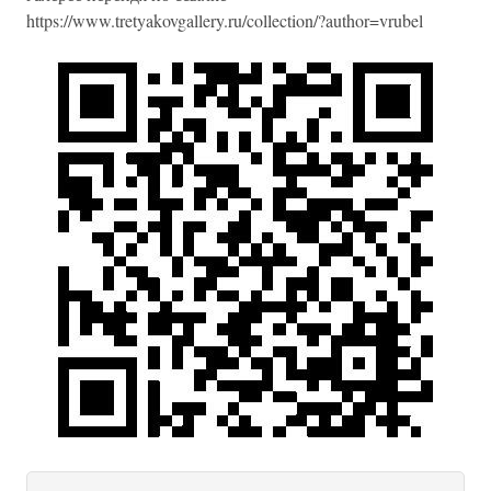
https://www.tretyakovgallery.ru/collection/?author=vrubel