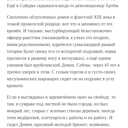
Ещё в Сабурке скрывался когда-то революционер Артём.
Скопление облупленных домов и флигелей XIX века в
этакой промозглой рощице, вот что я запомнил от тех
времён. И типажи, мастурбирующий безостановочно
офицер-ракетчик (оказавшийся, я узнал это позднее,
моим родственником), вдребезги сумасшедший рыжий
татарин Булат (вижу его со вспоротой подушкой, перья
прилипли к рыжему носу в веснушках), а ещё одним
узником был врубелевский Демон. Сейчас, через 45 лет я
прочно уверен в этом. С голым торсом и в густо-синих
мусульманских шароварах сидит он на подушке в углу
кровати.
Если я выглядывал в зарешечённое окно на свободу, то
там, в сумраке под листвой не было города, но был
мокрый лес, старые с зеленью стволы деревьев, иногда
тени медбратьев, плетущихся с работы и на работу. И
сидел Демон, красивый молодой брюнет, возможно,