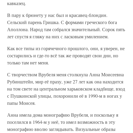
кавказец.
В пару к брюнету у нас был и красавец-блондин.
Сельский парень Гришка. С формами греческого бога
Аполлона. Народ там собрался значительный. Сорок пять
лет спустя я гляжу на них с ласковым умилением.
Как все типы из горячечного прошлого, они, я уверен, не
состарились и где-то всё так же проводят свои дни, но
только там нет меня.
С творчеством Врубеля меня столкнула Анна Моисеевна
Рубинштейн, мир её праху, уже 27 лет как она находится
на том свете на центральном харьковском кладбище, вход
с Пушкинской улицы, похоронили её в 1990-м в ногах у
папы Моисея.
Анна имела дома монографию Врубеля, и поскольку я
поселился в 1964-м у неё, то имел возможность в эту
монографию вволю заглядывать. Визуальные образы