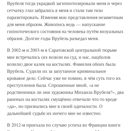
Врубеля тогда украдкой загипнотизировали меня и через
сетчатку глаз забрались в меня и стали там тихо
паразитировать. Изменяя мои представления незаметным
для меня образом. Живопись ведь — напускание
гипнотического состояния на человека путём визуальных
образов. Долгие годы Врубель разъедал меня.
В 2002-м и 2003-м в Саратовской центральной тюрьме
мне встречались (их возили на суд, и нас, нацболов
возили) двое калек на костылях. Фамилия обоих была
Врубель. Судили их за запутанное криминальное
кровавое дело. Сейчас уже не помню, в чём суть того их
преступления была. Спрошенные мной, «а не
родственники ли они художника Михаила Врубеля?», два
раненых на костылях смущённо отвечали что-то вроде
«да», но признались мне в своей одичалости. О
дальнейшей судьбе их ничего мне не известно.
В 2012-м приехала по случаю успеха во Франции книги