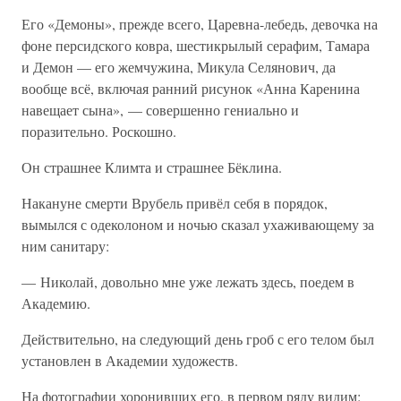
Его «Демоны», прежде всего, Царевна-лебедь, девочка на
фоне персидского ковра, шестикрылый серафим, Тамара
и Демон — его жемчужина, Микула Селянович, да
вообще всё, включая ранний рисунок «Анна Каренина
навещает сына», — совершенно гениально и
поразительно. Роскошно.
Он страшнее Климта и страшнее Бёклина.
Накануне смерти Врубель привёл себя в порядок,
вымылся с одеколоном и ночью сказал ухаживающему за
ним санитару:
— Николай, довольно мне уже лежать здесь, поедем в
Академию.
Действительно, на следующий день гроб с его телом был
установлен в Академии художеств.
На фотографии хоронивших его, в первом ряду видим: