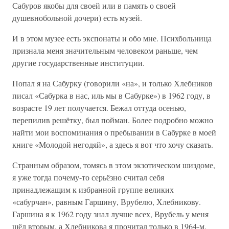
Сабуров якобы для своей или в память о своей
душевнобольной дочери) есть музей.
И в этом музее есть экспонаты и обо мне. Психбольница
признала меня значительным человеком раньше, чем
другие государственные институции.
Попал я на Сабурку (говорили «на», и только Хлебников
писал «Сабурка в нас, иль мы в Сабурке») в 1962 году, в
возрасте 19 лет получается. Бежал оттуда осенью,
перепилив решётку, был пойман. Более подробно можно
найти мои воспоминания о пребывании в Сабурке в моей
книге «Молодой негодяй», а здесь я вот что хочу сказать.
Странным образом, томясь в этом экзотическом шиздоме,
я уже тогда почему-то серьёзно считал себя
принадлежащим к избранной группе великих
«сабурчан», равным Гаршину, Врубелю, Хлебникову.
Гаршина я к 1962 году знал лучше всех, Врубель у меня
шёл вторым, а Хлебникова я прочитал только в 1964-м.