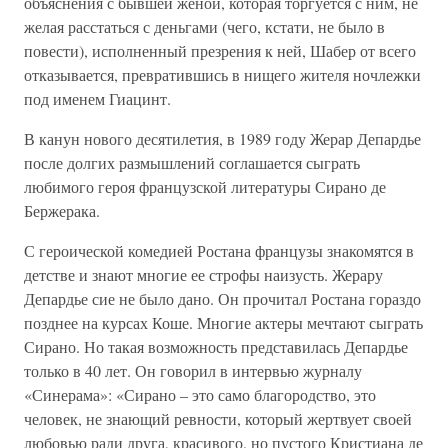
объяснения с бывшей женой, которая торгуется с ним, не
желая расстаться с деньгами (чего, кстати, не было в
повести), исполненный презрения к ней, Шабер от всего
отказывается, превратившись в нищего жителя ночлежки
под именем Гиацинт.
В канун нового десятилетия, в 1989 году Жерар Депардье
после долгих размышлений соглашается сыграть
любимого героя французской литературы Сирано де
Бержерака.
С героической комедией Ростана французы знакомятся в
детстве и знают многие ее строфы наизусть. Жерару
Депардье сие не было дано. Он прочитал Ростана гораздо
позднее на курсах Коше. Многие актеры мечтают сыграть
Сирано. Но такая возможность представилась Депардье
только в 40 лет. Он говорил в интервью журналу
«Синерама»: «Сирано – это само благородство, это
человек, не знающий ревности, который жертвует своей
любовью ради друга, красивого, но пустого Кристиана де