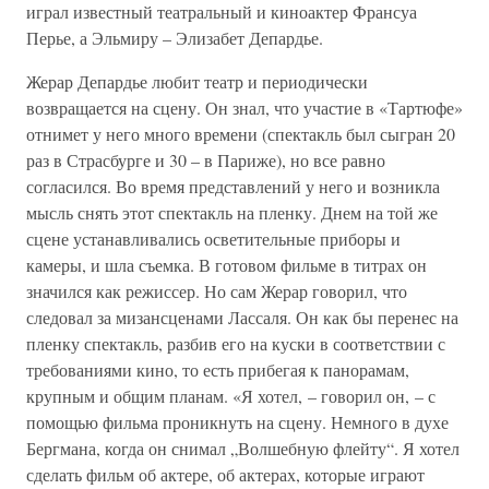
играл известный театральный и киноактер Франсуа
Перье, а Эльмиру – Элизабет Депардье.
Жерар Депардье любит театр и периодически
возвращается на сцену. Он знал, что участие в «Тартюфе»
отнимет у него много времени (спектакль был сыгран 20
раз в Страсбурге и 30 – в Париже), но все равно
согласился. Во время представлений у него и возникла
мысль снять этот спектакль на пленку. Днем на той же
сцене устанавливались осветительные приборы и
камеры, и шла съемка. В готовом фильме в титрах он
значился как режиссер. Но сам Жерар говорил, что
следовал за мизансценами Лассаля. Он как бы перенес на
пленку спектакль, разбив его на куски в соответствии с
требованиями кино, то есть прибегая к панорамам,
крупным и общим планам. «Я хотел, – говорил он, – с
помощью фильма проникнуть на сцену. Немного в духе
Бергмана, когда он снимал „Волшебную флейту“. Я хотел
сделать фильм об актере, об актерах, которые играют