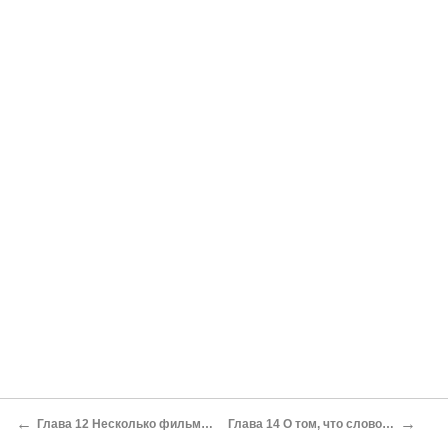
←
→
Глава 12 Несколько фильмов вперемежку
Глава 14 О том, что слово не воробей…