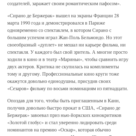
создателей, заражает своим романтическим пафосом».
«Сирано де Бержерак» вышел на экраны Франции 28
марта 1990 года и демонстрировался в Париже
одновременно со спектаклем, в котором Сирано с
большим успехом играл Жан-Поль Бельмондо. Но этот
своеобразный «дуплет» не мешал ни карьере фильма, ни
спектакля. У каждого был свой зритель. А многие просто
ходили в кино и в театр «Мариньи», чтобы сравнить игру
двух актеров. Критика не скупилась на комплименты
тому и другому. Профессиональные кино круги тоже
окажутся довольно единодушны, присудив своих
«Сезаров» фильму по восьми номинациям из пятнадцати.
Опоздав для того, чтобы быть приглашенным в Канн,
получив довольно быстро прокат в США, «Сирано де
Бержерак» завоевал приз нью-йоркских кинокритиков
«Золотой глобус» и стал уверенно лидировать среди
номинантов на премию «Оскар», которая обычно