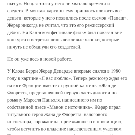
пьесу». Но для этого у него не хватало времени и
средств. В монтаж картины ему пришлось вложить все
деньги, которые у него появились после съемок «Папаш».
Жерар никогда не считал, что это его режиссерский
дебют. На Каннском фестивале фильм был показан вне
конкурса и встретил лишь вежливые хлопки, которые
ничуть не обманули его создателей.
Но он уже весь в новой работе.
У Клода Берри Жерар Депардье впервые снялся в 1980
году в картине «Я вас люблю». Теперь режиссер ждал его
на юге Франции вместе с группой картины «Жан де
Флоретт», представлявшей первую часть дилогии по
роману Марселя Паньоля, написанного им по
собственной пьесе «Манон с источника». Жерар играл
титульного героя Жана де Флоретта, налогового
инспектора, горожанина, приезжающего в провинцию,
чтобы вступить во владение наследственным участком.