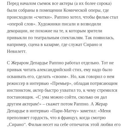
Перед началом съемок все актеры (а их более сорока)
были собраны в помещении Комической оперы, где
происходили «считки». Раппно хотел, чтобы фильм стал
«оперой слов». Художники писали и возводили
декорации, не похожие на те, к которым зрители
привыкли по театральным спектаклям. Так появилась,
например, сцена в казарме, где служат Сирано и
Невилетт.
С Жераром Депардье Раппно работал отдельно. Тот не
привык читать александрийский стих, ему надо было
осваивать его, сделать «своим». Но, как говорил о нем
режиссер в интервью «Премьер», обладая потрясающим
инстинктом, актер быстро ухватил то, к чему стремился
постановщик. «С ума можно сойти, сколько он дал
другим актерам!» – скажет потом Раппно. А Жерар
Депардье в интервью «Пари-Матчу» заметил: «Меня
преполняет гордость, что я француз, когда смотрю
„Сирано“. Фильм несет на себе отпечаток этой любви его