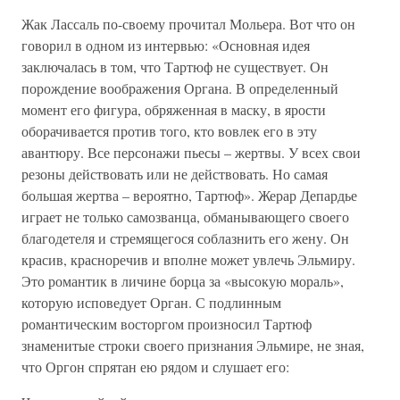
Жак Лассаль по-своему прочитал Мольера. Вот что он
говорил в одном из интервью: «Основная идея
заключалась в том, что Тартюф не существует. Он
порождение воображения Органа. В определенный
момент его фигура, обряженная в маску, в ярости
оборачивается против того, кто вовлек его в эту
авантюру. Все персонажи пьесы – жертвы. У всех свои
резоны действовать или не действовать. Но самая
большая жертва – вероятно, Тартюф». Жерар Депардье
играет не только самозванца, обманывающего своего
благодетеля и стремящегося соблазнить его жену. Он
красив, красноречив и вполне может увлечь Эльмиру.
Это романтик в личине борца за «высокую мораль»,
которую исповедует Орган. С подлинным
романтическим восторгом произносил Тартюф
знаменитые строки своего признания Эльмире, не зная,
что Оргон спрятан ею рядом и слушает его: