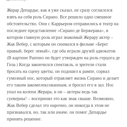
Жерар Депардье, как я уже сказал, не сразу согласился
взять на себя роль Сирано. Все решило одно смешное
обстоятельство. Они с Каррьером отправились в театр на
последнее представление «Сирано де Бержерака», в
котором главную роль играл знакомый Жерару актер –
Жак Вебер, с которым он снимался в фильме «Берег
правый, берег левый», где оба играли друзей адвокатов.
(В картине Раппно он будет утвержден на роль герцога де
Гиза.) Когда закончился спектакль, и зрители стали
бросать на сцену цветы, он подошел к рампе, сорвал
гумозный нос, который отравляет жизнь Сирано и делает
его таким закомплексованным, и бросил его в зал. Нос
упал на колени Жерара, и он – актеры ведь так
суеверны! – воспринял это как знак свыше. Возможно,
Жак Вебер сделал это нарочно, он никогда в этом не
признавался, но, так или иначе, он помог Депардье
принять решение.