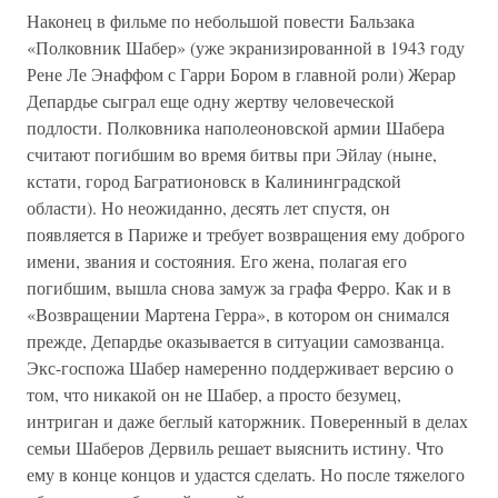
Наконец в фильме по небольшой повести Бальзака
«Полковник Шабер» (уже экранизированной в 1943 году
Рене Ле Энаффом с Гарри Бором в главной роли) Жерар
Депардье сыграл еще одну жертву человеческой
подлости. Полковника наполеоновской армии Шабера
считают погибшим во время битвы при Эйлау (ныне,
кстати, город Багратионовск в Калининградской
области). Но неожиданно, десять лет спустя, он
появляется в Париже и требует возвращения ему доброго
имени, звания и состояния. Его жена, полагая его
погибшим, вышла снова замуж за графа Ферро. Как и в
«Возвращении Мартена Герра», в котором он снимался
прежде, Депардье оказывается в ситуации самозванца.
Экс-госпожа Шабер намеренно поддерживает версию о
том, что никакой он не Шабер, а просто безумец,
интриган и даже беглый каторжник. Поверенный в делах
семьи Шаберов Дервиль решает выяснить истину. Что
ему в конце концов и удастся сделать. Но после тяжелого