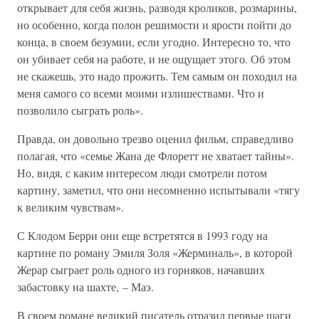
открывает для себя жизнь, разводя кроликов, розмарины,
но особенно, когда полон решимости и ярости пойти до
конца, в своем безумии, если угодно. Интересно то, что
он убивает себя на работе, и не ощущает этого. Об этом
не скажешь, это надо прожить. Тем самым он походил на
меня самого со всеми моими излишествами. Что и
позволило сыграть роль».
Правда, он довольно трезво оценил фильм, справедливо
полагая, что «семье Жана де Флоретт не хватает тайны».
Но, видя, с каким интересом люди смотрели потом
картину, заметил, что они несомненно испытывали «тягу
к великим чувствам».
С Клодом Берри они еще встретятся в 1993 году на
картине по роману Эмиля Золя «Жерминаль», в которой
Жерар сыграет роль одного из горняков, начавших
забастовку на шахте, – Маэ.
В своем романе великий писатель отразил первые шаги