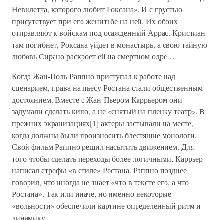
Невилетта, которого любит Роксана». И с грустью
присутствует при его женитьбе на ней. Их обоих
отправляют к войскам под осажденный Аррас. Кристиан
там погибнет, Роксана уйдет в монастырь, а свою тайную
любовь Сирано раскроет ей на смертном одре…
Когда Жан-Поль Раппно приступал к работе над
сценарием, права на пьесу Ростана стали общественным
достоянием. Вместе с Жан-Пьером Каррьером они
задумали сделать кино, а не «снятый на пленку театр». В
прежних экранизациях[1] актеры застывали на месте,
когда должны были произносить блестящие монологи.
Свой фильм Раппно решил насытить движением. Для
того чтобы сделать переходы более логичными, Каррьер
написал строфы «в стиле» Ростана. Раппно позднее
говорил, что иногда не знает «что в тексте его, а что
Ростана». Так или иначе, но именно некоторые
«вольности» обеспечили картине определенный ритм и
динамику.