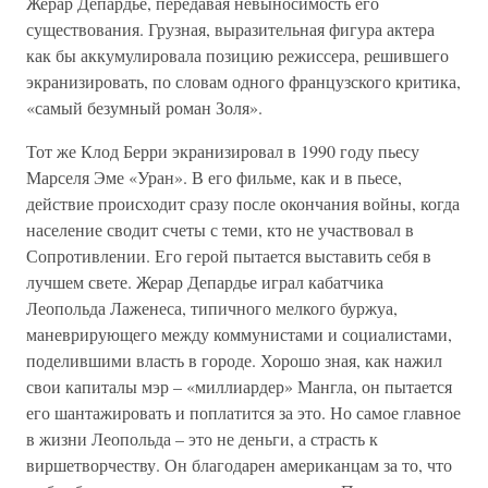
Жерар Депардье, передавая невыносимость его
существования. Грузная, выразительная фигура актера
как бы аккумулировала позицию режиссера, решившего
экранизировать, по словам одного французского критика,
«самый безумный роман Золя».
Тот же Клод Берри экранизировал в 1990 году пьесу
Марселя Эме «Уран». В его фильме, как и в пьесе,
действие происходит сразу после окончания войны, когда
население сводит счеты с теми, кто не участвовал в
Сопротивлении. Его герой пытается выставить себя в
лучшем свете. Жерар Депардье играл кабатчика
Леопольда Лаженеса, типичного мелкого буржуа,
маневрирующего между коммунистами и социалистами,
поделившими власть в городе. Хорошо зная, как нажил
свои капиталы мэр – «миллиардер» Мангла, он пытается
его шантажировать и поплатится за это. Но самое главное
в жизни Леопольда – это не деньги, а страсть к
виршетворчеству. Он благодарен американцам за то, что