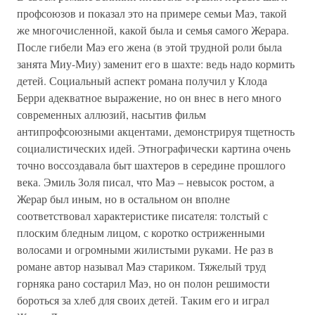
профсоюзов и показал это на примере семьи Маэ, такой
же многочисленной, какой была и семья самого Жерара.
После гибели Маэ его жена (в этой трудной роли была
занята Миу-Миу) заменит его в шахте: ведь надо кормить
детей. Социальный аспект романа получил у Клода
Берри адекватное выражение, но он внес в него много
современных аллюзий, насытив фильм
антипрофсоюзными акцентами, демонстрируя тщетность
социалистических идей. Этнографически картина очень
точно воссоздавала быт шахтеров в середине прошлого
века. Эмиль Золя писал, что Маэ – невысок ростом, а
Жерар был иным, но в остальном он вполне
соответствовал характеристике писателя: толстый с
плоским бледным лицом, с коротко остриженными
волосами и огромными жилистыми руками. Не раз в
романе автор называл Маэ стариком. Тяжелый труд
горняка рано состарил Маэ, но он полон решимости
бороться за хлеб для своих детей. Таким его и играл