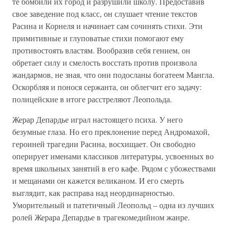
те бомбили их город и разрушили школу. Предоставив
свое заведение под класс, он слушает чтение текстов
Расина и Корнеля и начинает сам сочинять стихи. Эти
примитивные и глуповатые стихи помогают ему
противостоять властям. Вообразив себя гением, он
обретает силу и смелость восстать против произвола
жандармов, не зная, что они подосланы богатеем Мангла.
Оскорбляя и понося сержанта, он облегчит его задачу:
полицейские в итоге расстреляют Леопольда.
Жерар Депардье играл настоящего психа. У него
безумные глаза. Но его преклонение перед Андромахой,
героиней трагедии Расина, восхищает. Он свободно
оперирует именами классиков литературы, усвоенных во
время школьных занятий в его кафе. Рядом с убожествами
и мещанами он кажется великаном. И его смерть
выглядит, как расправа над неординарностью.
Уморительный и патетичный Леопольд – одна из лучших
ролей Жерара Депардье в трагекомедийном жанре.