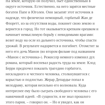
На земле, которую он получил, бьет единственный в
округе источник. Естественно, на него зарятся местные
богатеи Папе и Юголен. Они засыпят этот источник в
надежде, что физически немощный, горбатый Жан де
Флоретт, из-за отсутствия воды, покинет свою землю и
вернется в город. Но тот оказывается крепким орешком и
начинает немыслимую борьбу с невидимыми врагами:
возит воду на осле из дальнего источника, чтобы спасти
урожай. В результате надорвется и погибнет. Отомстит за
него его дочь Манон (во втором фильме под названием
«Манон с источника»). Режиссер немного изменил дух
романа, который воспевал радость труда на земле. Клод
Берри предпочел показать трагедию горбатого,
нескладного и честного человека, столкнувшегося с
корыстью и подлостью. Жерар Депардье попал в
мелодраму, которая несильно его волновала. Куда
интереснее ему было сыграть свободного человека с его
навязчивой идеей. «В сущности, я не знал прошлого
этого парня, – говорил он. – Но я увидел, как он