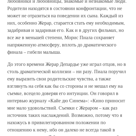
любовники и любовницы, знакомые и незнакомые люди.
Родители находятся в состоянии конфронтации, что не
может не отразиться на поведении их сына. Каждый из
них, особенно Жерар, старается стать ему необходимым,
задабривая и задаривая его. Как и в других фильмах, но
все же в меньшей степени, Морис Пиала сохраняет
напряженную атмосферу, вплоть до драматического
финала – гибели малыша.
До этого времени Жерар Депардье уже играл отцов, но в
столь драматической коллизии – ни разу. Пиала поручил
ему выразить свои родительские чувства, а также
взглянуть на себя как бы со стороны и не мешал ему на
съемке, всецело доверяя его интуиции. Он говорил в
интервью журналу «Кайе дю Синема»: «Кино приносит
мне мало удовольствий. Съемки с Жераром – как раз
источник таких наслаждений. Возможно, потому что я
нахожусь в привилегированном положении по
отношению к нему, ибо он далеко не всегда такой в