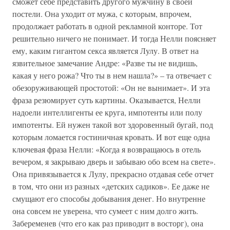
сможет себе представить другого мужчину в своей
постели. Она уходит от мужа, с которым, впрочем,
продолжает работать в одной рекламной конторе. Тот
решительно ничего не понимает. И тогда Нелли поясняет
ему, каким гигантом секса является Лулу. В ответ на
язвительное замечание Андре: «Разве ты не видишь,
какая у него рожа? Что ты в нем нашла?» – та отвечает с
обезоруживающей простотой: «Он не вынимает». И эта
фраза резюмирует суть картины. Оказывается, Нелли
надоели интеллигенты ее круга, импотенты или полу
импотенты. Ей нужен такой вот здоровенный бугай, под
которым ломается гостиничная кровать. И вот еще одна
ключевая фраза Нелли: «Когда я возвращаюсь в отель
вечером, я закрываю дверь и забываю обо всем на свете».
Она привязывается к Лулу, прекрасно отдавая себе отчет
в том, что они из разных «детских садиков». Ее даже не
смущают его способы добывания денег. Но внутренне
она совсем не уверена, что сумеет с ним долго жить.
Забеременев (что его как раз приводит в восторг), она