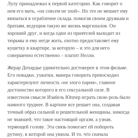
Лулу принадлежал к первой категории. Как говорит о
нем его мать, «он совсем не злой». Но это не мешает ему
ввязаться в ограбление склада, помогая своим дружкам и
братьям, ведущим такую же жизнь маргиналов. Он
хороший друг, и когда один из приятелей выходит из
тюрьмы и ему негде жить, охотно предоставляет ему
кушетку в квартире, за которую – и это для него
совершенно естественно – платит Нелли.
Жерар Депардье удивительно достоверен в этом фильме.
Его повадки, ухватки, манера говорить превосходно
характеризуют личность «не злого парня», главное
достоинство которого в его сексуальной силе. В
известном смысле Изабель Юппер играть свою роль было
намного труднее. В картине все решает она, создавая
точный образ сильной и решительной женщины, никогда
не знавшей, что такое настоящий оргазм, а узнав,
теряющей голову. Эта связь помогает ей побороть
рутину, в которой она увязла. И то, что сначала