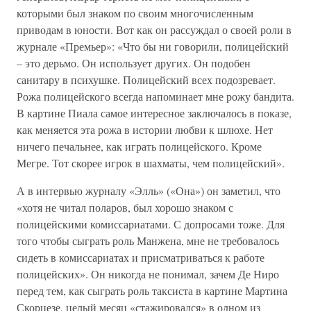
которыми был знаком по своим многочисленным
приводам в юности. Вот как он рассуждал о своей роли в
журнале «Премьер»: «Что бы ни говорили, полицейский
– это дерьмо. Он использует других. Он подобен
санитару в психушке. Полицейский всех подозревает.
Рожа полицейского всегда напоминает мне рожу бандита.
В картине Пиала самое интересное заключалось в показе,
как меняется эта рожа в истории любви к шлюхе. Нет
ничего печальнее, как играть полицейского. Кроме
Мегре. Тот скорее игрок в шахматы, чем полицейский».
А в интервью журналу «Элль» («Она») он заметил, что
«хотя не читал поларов, был хорошо знаком с
полицейскими комиссариатами. С допросами тоже. Для
того чтобы сыграть роль Манжена, мне не требовалось
сидеть в комиссариатах и присматриваться к работе
полицейских». Он никогда не понимал, зачем Де Ниро
перед тем, как сыграть роль таксиста в картине Мартина
Скорцезе, целый месяц «стажировался» в одном из