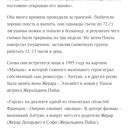
постоянно открываю его заново».
Оба много времени проводили за трапезой. Любители
хорошо поесть и выпить, они однажды съели по 72 (!)
лягушачьи ножки и попали в больницу, в результате чего
съемки были прерваны на три недели. Но затем Пиала
наверстал упущенное, заставляя съемочную группу
работать 12–13 часов в день.
Снова они встретятся лишь в 1995 году на картине
«Малыш», в которой главного маленького героя играл
собственный сын режиссера – Антуан, а в других ролях
была занята жена Жерара – Элизабет и новая у Пиала
актриса Жеральдина Пайас.
«Гарсю» на диалекте одной из этнических областей
Франции – Оверни означает «малыш». В центре фильма –
маленький Антуан, а вокруг него его родители Жерар
(Жерар Депардье) и Софи (Жеральдина Пайас),