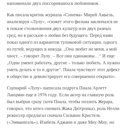
напоминали двух поссорившихся любовников.
Как писала критик журнала «Синема» Мирей Амьель,
анализируя «Лулу», «сюжет этого фильма заключался не
в показе столкновения двух культур или двух разных
сред, но в рассказе о любви без будущего. Перед нами
показ одного из вариантов тупиковой ситуации, одного
из путей, ведущих в никуда. „Она любит не меня, а мой
хвост, – говорит Лулу. – Все они одинаковы…“ И еще:
„Одни умеют работать, другие – только любить. А нужно
уметь делать и то и другое“. Пиала чувствует этот дефект
в обществе и демонстрирует его совершенно открыто».
Сценарий «Лулу» написала подруга Пиала Арлетт
Ланцман еще в 1976 году. Если актер на главную роль
был выбран сразу (хотя Пиала, чтобы позлить Жерара,
говорил, что хотел снимать Жака Дютронка), роль Нелли
режиссер предлагал сначала Сильвии Кристель
(«Эмманюэль»), Изабель Аджани и даже Миу-Миу, но