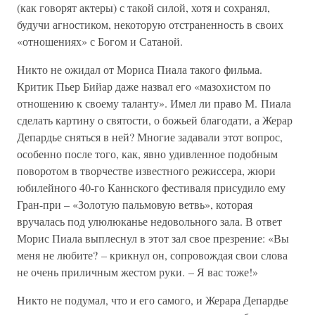
(как говорят актеры) с такой силой, хотя и сохранял,
будучи агностиком, некоторую отстраненность в своих
«отношениях» с Богом и Сатаной.
Никто не ожидал от Мориса Пиала такого фильма.
Критик Пьер Бийар даже назвал его «мазохистом по
отношению к своему таланту». Имел ли право М. Пиала
сделать картину о святости, о божьей благодати, а Жерар
Депардье сняться в ней? Многие задавали этот вопрос,
особенно после того, как, явно удивленное подобным
поворотом в творчестве известного режиссера, жюри
юбилейного 40-го Каннского фестиваля присудило ему
Гран-при – «Золотую пальмовую ветвь», которая
вручалась под улюлюканье недовольного зала. В ответ
Морис Пиала выплеснул в этот зал свое презрение: «Вы
меня не любите? – крикнул он, сопровождая свои слова
не очень приличным жестом руки. – Я вас тоже!»
Никто не подумал, что и его самого, и Жерара Депардье