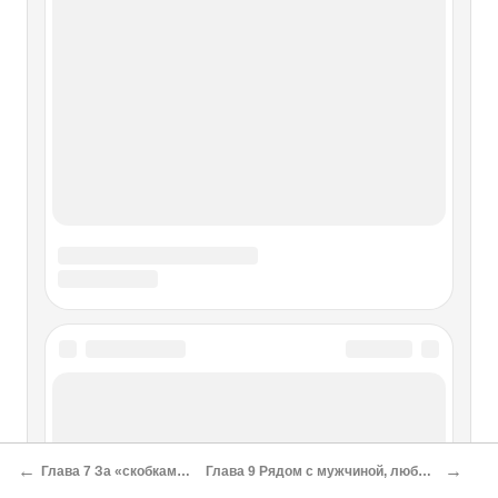
Свадьба в лесу Глава VII. Корабль!
Глава VIII. Назад к цивилизации
Глава IX. Успехи колонизации
Глава X. Мельбурн строится Глава
XI. На земле Ван Димена Уильям
Бакли
Глава III. Я ловлю рыбу Глава IV. Старик, живущий на
краю земли Глава V. Снова один Глава VI. Свадьба в лесу
Глава VII. Корабль! Глава VIII. Назад к цивилизации
Глава IX. Успехи колонизации Глава X. Мельбурн
строится Глава XI. На земле Ван Димена Уильям Бакли
Сосны, освещенные солнцем
Сосны, освещенные солнцем Этюд, написанный
←
→
Глава 7 За «скобками» Б. Блие
Глава 9 Рядом с мужчиной, любившим женщин
в Сестрорецке, – шедевр пленэрной живописи