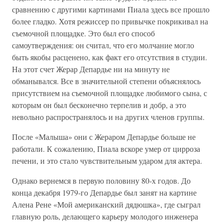
сравнению с другими картинами Пиала здесь все прошло
более гладко. Хотя режиссер по привычке покрикивал на
съемочной площадке. Это был его способ
самоутверждения: он считал, что его молчание могло
быть якобы расценено, как факт его отсутствия в студии.
На этот счет Жерар Депардье ни на минуту не
обманывался. Все в значительной степени объяснялось
присутствием на съемочной площадке любимого сына, с
которым он был бесконечно терпелив и добр, а это
невольно распространялось и на других членов группы.
После «Малыша» они с Жераром Депардье больше не
работали. К сожалению, Пиала вскоре умер от цирроза
печени, и это стало чувствительным ударом для актера.
Однако вернемся в первую половину 80-х годов. До
конца декабря 1979-го Депардье был занят на картине
Алена Рене «Мой американский дядюшка», где сыграл
главную роль, делающего карьеру молодого инженера