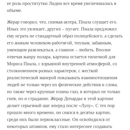
ее роль проститутки Лидии все время увеличивалась в
объеме.
Жерар говорил, что, снимая актера, Пиала слушает его.
Иных это увлекает, других – пугает. Пиала предложил
ему играть не стандартный образ полицейского, а сделать
его живым человеком-работягой, теплым, забавным,
умеющим развлекаться, а главное – любить. Вполне
отвечая жанру полара, картина остается типичной для
Мориса Пиала, с взрывной внутренней атмосферой, со
столкновением разных характеров, с жесткой
реалистической манерой показывать взаимоотношения
людей не только через их физические действия и слова,
но также через крупные планы глаз, в которых не только
гнев, но и страдание. Жерар Депардье в этой картине
делает серьезный шаг вперед после «Лулу». С тех пор
прошло много времени, он снялся в десятке картин,
среди них были первоклассные. Он освободился от
некоторых штампов, ему стало интереснее создавать