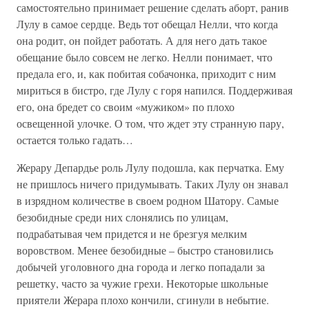
самостоятельно принимает решение сделать аборт, ранив
Лулу в самое сердце. Ведь тот обещал Нелли, что когда
она родит, он пойдет работать. А для него дать такое
обещание было совсем не легко. Нелли понимает, что
предала его, и, как побитая собачонка, приходит с ним
мириться в бистро, где Лулу с горя напился. Поддерживая
его, она бредет со своим «мужиком» по плохо
освещенной улочке. О том, что ждет эту странную пару,
остается только гадать…
Жерару Депардье роль Лулу подошла, как перчатка. Ему
не пришлось ничего придумывать. Таких Лулу он знавал
в изрядном количестве в своем родном Шатору. Самые
безобидные среди них слонялись по улицам,
подрабатывая чем придется и не брезгуя мелким
воровством. Менее безобидные – быстро становились
добычей уголовного дна города и легко попадали за
решетку, часто за чужие грехи. Некоторые школьные
приятели Жерара плохо кончили, сгинули в небытие.