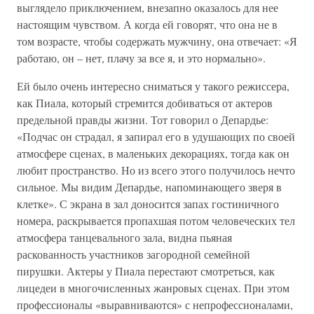
выглядело приключением, внезапно оказалось для нее
настоящим чувством. А когда ей говорят, что она не в
том возрасте, чтобы содержать мужчину, она отвечает: «Я
работаю, он – нет, плачу за все я, и это нормально».
Ей было очень интересно сниматься у такого режиссера,
как Пиала, который стремится добиваться от актеров
предельной правды жизни. Тот говорил о Депардье:
«Подчас он страдал, я запирал его в удушающих по своей
атмосфере сценах, в маленьких декорациях, тогда как он
любит пространство. Но из всего этого получилось нечто
сильное. Мы видим Депардье, напоминающего зверя в
клетке». С экрана в зал доносится запах гостиничного
номера, раскрывается пропахшая потом человеческих тел
атмосфера танцевального зала, видна пьяная
раскованность участников загородной семейной
пирушки. Актеры у Пиала перестают смотреться, как
лицедеи в многочисленных жанровых сценах. При этом
профессионалы «выравниваются» с непрофессионалами,