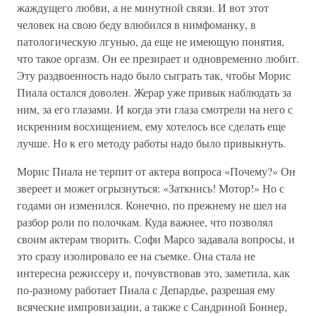
жаждущего любви, а не минутной связи. И вот этот
человек на свою беду влюбился в нимфоманку, в
патологическую лгунью, да еще не имеющую понятия,
что такое оргазм. Он ее презирает и одновременно любит.
Эту раздвоенность надо было сыграть так, чтобы Морис
Пиала остался доволен. Жерар уже привык наблюдать за
ним, за его глазами. И когда эти глаза смотрели на него с
искренним восхищением, ему хотелось все сделать еще
лучше. Но к его методу работы надо было привыкнуть.
Морис Пиала не терпит от актера вопроса «Почему?» Он
звереет и может огрызнуться: «Заткнись! Мотор!» Но с
годами он изменился. Конечно, по прежнему не шел на
разбор роли по полочкам. Куда важнее, что позволял
своим актерам творить. Софи Марсо задавала вопросы, и
это сразу изолировало ее на съемке. Она стала не
интересна режиссеру и, почувствовав это, заметила, как
по-разному работает Пиала с Депардье, разрешая ему
всяческие импровизации, а также с Сандриной Боннер,