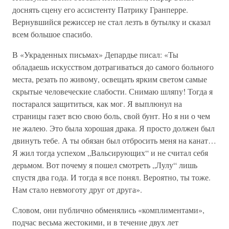
доснять сцену его ассистенту Патрику Гранперре.
Вернувшийся режиссер не стал лезть в бутылку и сказал
всем большое спасибо.
В «Украденных письмах» Депардье писал: «Ты
обладаешь искусством дотрагиваться до самого больного
места, резать по живому, освещать ярким светом самые
скрытые человеческие слабости. Снимаю шляпу! Тогда я
постарался защититься, как мог. Я выплюнул на
страницы газет всю свою боль, свой бунт. Но я ни о чем
не жалею. Это была хорошая драка. Я просто должен был
двинуть тебе. А ты обязан был отбросить меня на канат…
Я жил тогда успехом „Вальсирующих“ и не считал себя
дерьмом. Вот почему я пошел смотреть „Лулу“ лишь
спустя два года. И тогда я все понял. Вероятно, ты тоже.
Нам стало невмоготу друг от друга».
Словом, они публично обменялись «комплиментами»,
подчас весьма жестокими, и в течение двух лет