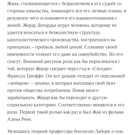
Жана, сталкивающегося с безразличием к его судьбе со
стороны начальства, ломающего все его личные планы, в
результате чего осложняются его взаимоотношения с
женой. Жерар Депардье играл человека, которому не
удается вписаться в безжалостную структуру
капиталистического производства, построенного на
принципах – прибыль любой ценой. Сознание своей
никчемности толкнет его даже на самоубийство. Но его
спасут. Внешний рисунок роли как бы перекликался с
той, которую Жерар сыграет через год в «Соседке»
Франсуа Трюффо. Он все дальше отходит от персонажей
«любаров» – шпаны, в которых воплощал свой бунт
против общества потребления. Начав много
зарабатывать, Жерар как бы переходит в другую
социальную категорию. Соответственно меняются и его
роли. Первой такой ролью как раз и был Жан из фильма
Алена Рене.
Увлекшись теорией профессора биологии Лабори о том,