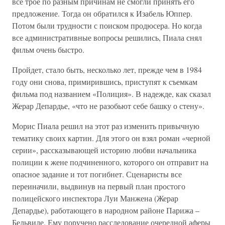
все трое по разным причинам не смогли принять его
предложение. Тогда он обратился к Изабель Юппер.
Потом были трудности с поиском продюсера. Но когда
все административные вопросы решились, Пиала снял
фильм очень быстро.
Пройдет, стало быть, несколько лет, прежде чем в 1984
году они снова, примирившись, приступят к съемкам
фильма под названием «Полиция». В надежде, как сказал
Жерар Депардье, «что не разобьют себе башку о стену».
Морис Пиала решил на этот раз изменить привычную
тематику своих картин. Для этого он взял роман «черной
серии», рассказывающей историю любви начальника
полиции к жене подчиненного, которого он отправит на
опасное задание и тот погибнет. Сценаристы все
переиначили, выдвинув на первый план простого
полицейского инспектора Луи Манжена (Жерар
Депардье), работающего в народном районе Парижа –
Бельвиле. Ему поручено расследование очередной аферы