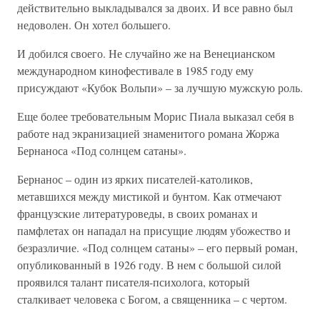
действительно выкладывался за двоих. И все равно был
недоволен. Он хотел большего.
И добился своего. Не случайно же на Венецианском
международном кинофестивале в 1985 году ему
присуждают «Кубок Вольпи» – за лучшую мужскую роль.
Еще более требовательным Морис Пиала выказал себя в
работе над экранизацией знаменитого романа Жоржа
Бернаноса «Под солнцем сатаны».
Бернанос – один из ярких писателей-католиков,
метавшихся между мистикой и бунтом. Как отмечают
французские литературоведы, в своих романах и
памфлетах он нападал на присущие людям убожество и
безразличие. «Под солнцем сатаны» – его первый роман,
опубликованный в 1926 году. В нем с большой силой
проявился талант писателя-психолога, который
сталкивает человека с Богом, а священника – с чертом.