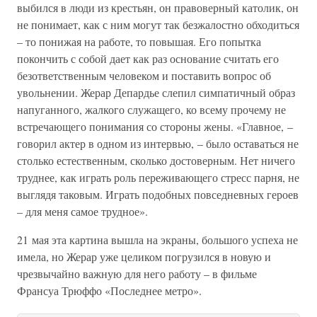
выбился в люди из крестьян, он правоверный католик, он
не понимает, как с ним могут так безжалостно обходиться
– то понижая на работе, то повышая. Его попытка
покончить с собой дает как раз основание считать его
безответственным человеком и поставить вопрос об
увольнении. Жерар Депардье слепил симпатичный образ
напуганного, жалкого служащего, ко всему прочему не
встречающего понимания со стороны жены. «Главное, –
говорил актер в одном из интервью, – было оставаться не
столько естественным, сколько достоверным. Нет ничего
труднее, как играть роль переживающего стресс парня, не
выглядя таковым. Играть подобных повседневных героев
– для меня самое трудное».
21 мая эта картина вышла на экраны, большого успеха не
имела, но Жерар уже целиком погрузился в новую и
чрезвычайно важную для него работу – в фильме
Франсуа Трюффо «Последнее метро».