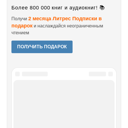
Более 800 000 книг и аудиокниг! 📚
2 месяца Литрес Подписки в
Получи
подарок
и наслаждайся неограниченным
чтением
ПОЛУЧИТЬ ПОДАРОК
Читайте также
Глава III. Я ловлю рыбу Глава IV.
Старик, живущий на краю земли
Глава V. Снова один Глава VI.