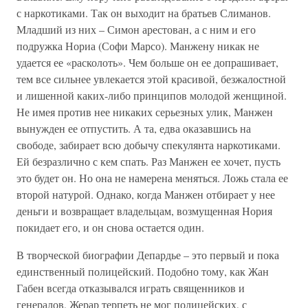
с наркотиками. Так он выходит на братьев Слиманов.
Младший из них – Симон арестован, а с ним и его
подружка Нориа (Софи Марсо). Манжену никак не
удается ее «расколоть». Чем больше он ее допрашивает,
тем все сильнее увлекается этой красивой, безжалостной
и лишенной каких-либо принципов молодой женщиной.
Не имея против нее никаких серьезных улик, Манжен
вынужден ее отпустить. А та, едва оказавшись на
свободе, забирает всю добычу спекулянта наркотиками.
Ей безразлично с кем спать. Раз Манжен ее хочет, пусть
это будет он. Но она не намерена меняться. Ложь стала ее
второй натурой. Однако, когда Манжен отбирает у нее
деньги и возвращает владельцам, возмущенная Нория
покидает его, и он снова остается один.
В творческой биографии Депардье – это первый и пока
единственный полицейский. Подобно тому, как Жан
Габен всегда отказывался играть священников и
генералов, Жерар терпеть не мог полицейских, с