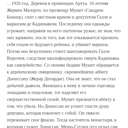
…1926 год. Деревня в провинции Артуа. 16-летняя
Жермен Малорти, по прозвищу Мушет (Сандрин
Боннер), спит с местным врачом и депутатом Галле и
маркизом де Кадиньяном. Последнему она однажды
угрожает, направив на него охотничье ружье, не зная, что
оно заряжено, после того, как тот отказывается признать
себя отцом ее будущего ребенка, и убивает маркиза.
Потом она безуспешно станет шантажировать Галле.
Впрочем, следствие квалифицировало смерть Кадиньяна
как самоубийство. Со своими бедами Мушет обращается
к деревенскому священнику, скромнейшему аббату
Дониссану (Жерар Депардье). Она не знает, что он стал
добычей дьявола. Явившись к нему в личине торговца
лошадьми и поцеловав, тот наделяет его
сверхъестественной силой. Мушет признается аббату в
том, что убила. Но Дониссан не успеет спасти душу
девушки, которая покончит с собой. Он тяжело
переживает свое фиаско. Тогда настоятель монастыря, в
котором служит Дониссан, Меню-Сегрен (его играл сам