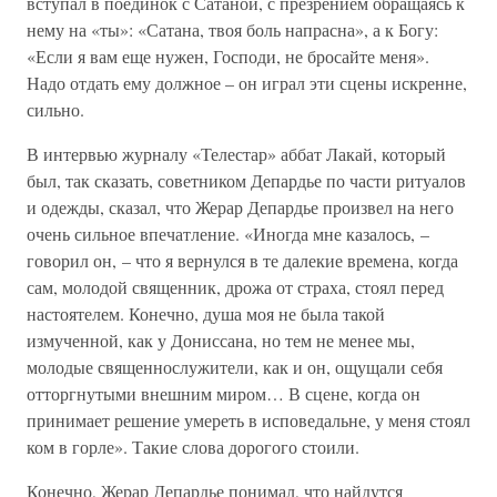
вступал в поединок с Сатаной, с презрением обращаясь к
нему на «ты»: «Сатана, твоя боль напрасна», а к Богу:
«Если я вам еще нужен, Господи, не бросайте меня».
Надо отдать ему должное – он играл эти сцены искренне,
сильно.
В интервью журналу «Телестар» аббат Лакай, который
был, так сказать, советником Депардье по части ритуалов
и одежды, сказал, что Жерар Депардье произвел на него
очень сильное впечатление. «Иногда мне казалось, –
говорил он, – что я вернулся в те далекие времена, когда
сам, молодой священник, дрожа от страха, стоял перед
настоятелем. Конечно, душа моя не была такой
измученной, как у Дониссана, но тем не менее мы,
молодые священнослужители, как и он, ощущали себя
отторгнутыми внешним миром… В сцене, когда он
принимает решение умереть в исповедальне, у меня стоял
ком в горле». Такие слова дорогого стоили.
Конечно, Жерар Депардье понимал, что найдутся