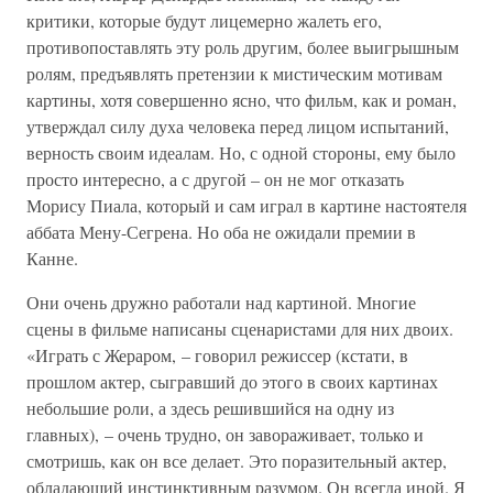
критики, которые будут лицемерно жалеть его,
противопоставлять эту роль другим, более выигрышным
ролям, предъявлять претензии к мистическим мотивам
картины, хотя совершенно ясно, что фильм, как и роман,
утверждал силу духа человека перед лицом испытаний,
верность своим идеалам. Но, с одной стороны, ему было
просто интересно, а с другой – он не мог отказать
Морису Пиала, который и сам играл в картине настоятеля
аббата Мену-Сегрена. Но оба не ожидали премии в
Канне.
Они очень дружно работали над картиной. Многие
сцены в фильме написаны сценаристами для них двоих.
«Играть с Жераром, – говорил режиссер (кстати, в
прошлом актер, сыгравший до этого в своих картинах
небольшие роли, а здесь решившийся на одну из
главных), – очень трудно, он завораживает, только и
смотришь, как он все делает. Это поразительный актер,
обладающий инстинктивным разумом. Он всегда иной. Я