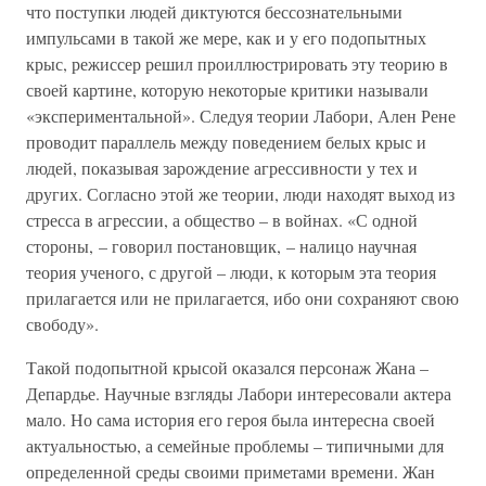
что поступки людей диктуются бессознательными
импульсами в такой же мере, как и у его подопытных
крыс, режиссер решил проиллюстрировать эту теорию в
своей картине, которую некоторые критики называли
«экспериментальной». Следуя теории Лабори, Ален Рене
проводит параллель между поведением белых крыс и
людей, показывая зарождение агрессивности у тех и
других. Согласно этой же теории, люди находят выход из
стресса в агрессии, а общество – в войнах. «С одной
стороны, – говорил постановщик, – налицо научная
теория ученого, с другой – люди, к которым эта теория
прилагается или не прилагается, ибо они сохраняют свою
свободу».
Такой подопытной крысой оказался персонаж Жана –
Депардье. Научные взгляды Лабори интересовали актера
мало. Но сама история его героя была интересна своей
актуальностью, а семейные проблемы – типичными для
определенной среды своими приметами времени. Жан