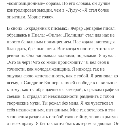
«композиционные» образы. По его словам, он лучше
контролировал эмоции, чем в «Лулу»: «Я стал более
опытным, Морис тоже».
В своих «Украденных письмах» Жерар Депардье писал,
обращаясь к Пиала: «Фильм „Полиция“ стал для нас не
просто банальным примирением. Нас ждала настоящая
благодать, брачные ночи. Вот когда я постиг, что такое
ревность. Она наплывала волнами, порывами. Я думал:
„Что за черт! Что со мной происходит?“ Я вел себя в
точности, как молодая женщина. Я никогда так не
ощущал свою женственность, как с тобой. Я ревновал ко
всему, к Сандрине Боннер, к твоей свободе в павильоне,
к тому, как ты обращаешься с камерой, к срывам графика
съемок. Я страдал от невозможности разделить с тобой
творческие муки. Ты рожал без меня. Я же чувствовал
себя исключенным, изгнанным. Мне так хотелось в эти
мгновения разделить с тобой твою тайну, твою скрытую
от всех драму. Я бы так хотел быть актером за двоих». Он