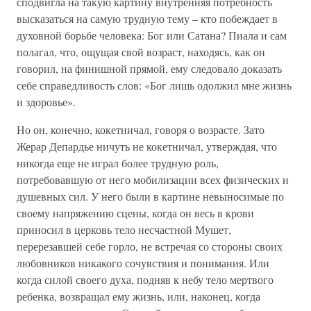
сподвигла на такую картину внутренняя потребность
высказаться на самую трудную тему – кто побеждает в
духовной борьбе человека: Бог или Сатана? Пиала и сам
полагал, что, ощущая свой возраст, находясь, как он
говорил, на финишной прямой, ему следовало доказать
себе справедливость слов: «Бог лишь одолжил мне жизнь
и здоровье».
Но он, конечно, кокетничал, говоря о возрасте. Зато
Жерар Депардье ничуть не кокетничал, утверждая, что
никогда еще не играл более трудную роль,
потребовавшую от него мобилизации всех физических и
душевных сил. У него были в картине невыносимые по
своему напряжению сцены, когда он весь в крови
приносил в церковь тело несчастной Мушет,
перерезавшей себе горло, не встречая со стороны своих
любовников никакого сочувствия и понимания. Или
когда силой своего духа, подняв к небу тело мертвого
ребенка, возвращал ему жизнь, или, наконец, когда