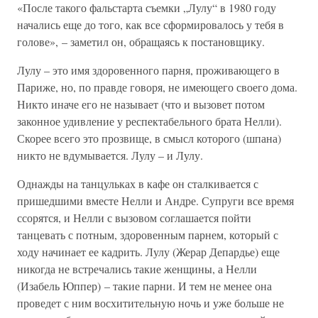
«После такого фальстарта съемки „Лулу“ в 1980 году
начались еще до того, как все сформировалось у тебя в
голове», – заметил он, обращаясь к постановщику.
Лулу – это имя здоровенного парня, проживающего в
Париже, но, по правде говоря, не имеющего своего дома.
Никто иначе его не называет (что и вызовет потом
законное удивление у респектабельного брата Нелли).
Скорее всего это прозвище, в смысл которого (шпана)
никто не вдумывается. Лулу – и Лулу.
Однажды на танцульках в кафе он сталкивается с
пришедшими вместе Нелли и Андре. Супруги все время
ссорятся, и Нелли с вызовом соглашается пойти
танцевать с потным, здоровенным парнем, который с
ходу начинает ее кадрить. Лулу (Жерар Депардье) еще
никогда не встречались такие женщины, а Нелли
(Изабель Юппер) – такие парни. И тем не менее она
проведет с ним восхитительную ночь и уже больше не