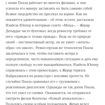
с ними Пиала работает во многих фильмах, и они
усвоили его манеру заставлять их быть самими собой.
Всякое лицедейство он пресекал на корню. Как ни
покажется удивительным – об этом, кстати, рассказала
Изабель Юппер в интервью газете «Монд», – Жерар
Депардье часто бунтовал, когда режиссер требовал от
него «правды и только правды». Ведь он по природе
своей – инстинктивный актер, он не умеет «лепить»
образ «по школе». Режиссерская же технология Пиала
заключалась в том, чтобы поставить актера в
определенную, часто невыносимую ситуацию и дать ему
полную свободу из нее выкарабкиваться. Изабель Юппер
справлялась с этим превосходно, а Жерар терялся.
Набрасывался на режиссера с воплями протеста. Не
случайно Пиала сравнивал его с грузовиком с
реактивным двигателем. Однажды он так допек Пиала,
что тот ушел со съемки. Оказывается, он отправился
смотреть фильм Копполы «Новый апокалипсис».
Пользуясь своим особым положением, Жерар велел