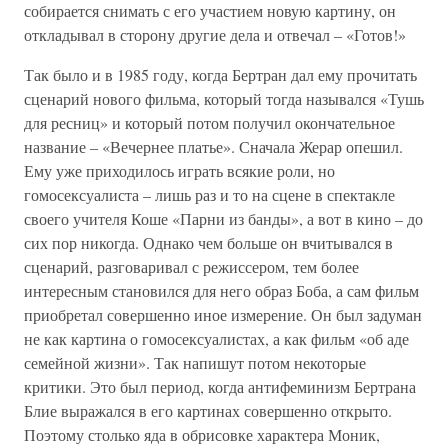
собирается снимать с его участием новую картину, он
откладывал в сторону другие дела и отвечал – «Готов!»
Так было и в 1985 году, когда Бертран дал ему прочитать
сценарий нового фильма, который тогда назывался «Тушь
для ресниц» и который потом получил окончательное
название – «Вечернее платье». Сначала Жерар опешил.
Ему уже приходилось играть всякие роли, но
гомосексуалиста – лишь раз и то на сцене в спектакле
своего учителя Коше «Парни из банды», а вот в кино – до
сих пор никогда. Однако чем больше он вчитывался в
сценарий, разговаривал с режиссером, тем более
интересным становился для него образ Боба, а сам фильм
приобретал совершенно иное измерение. Он был задуман
не как картина о гомосексуалистах, а как фильм «об аде
семейной жизни». Так напишут потом некоторые
критики. Это был период, когда антифеминизм Бертрана
Блие выражался в его картинах совершенно открыто.
Поэтому столько яда в обрисовке характера Моник,