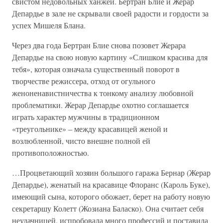
свистом недовольных ханжей. Бертран Блие и Жерар
Депардье в зале не скрывали своей радости и гордости за
успех Мишеля Блана.
Через два года Бертран Блие снова позовет Жерара
Депардье на свою новую картину «Слишком красива для
тебя», которая означала существенный поворот в
творчестве режиссера, отход от огульного
женоненавистничества к тонкому анализу любовной
проблематики. Жерар Депардье охотно соглашается
играть характер мужчины в традиционном
«треугольнике» – между красавицей женой и
возлюбленной, чисто внешне полной ей
противоположностью.
…Процветающий хозяин большого гаража Бернар (Жерар
Депардье), женатый на красавице Флоранс (Кароль Буке),
имеющий сына, которого обожает, берет на работу новую
секретаршу Колетт (Жозиана Баласко). Она считает себя
неудачницей, испробовала много профессий и поставила