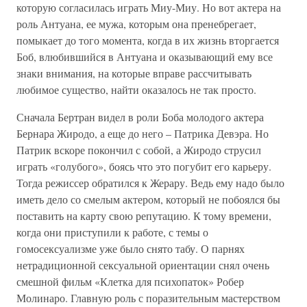
которую согласилась играть Миу-Миу. Но вот актера на
роль Антуана, ее мужа, которым она пренебрегает,
помыкает до того момента, когда в их жизнь вторгается
Боб, влюбившийся в Антуана и оказывающий ему все
знаки внимания, на которые вправе рассчитывать
любимое существо, найти оказалось не так просто.
Сначала Бертран видел в роли Боба молодого актера
Бернара Жиродо, а еще до него – Патрика Девэра. Но
Патрик вскоре покончил с собой, а Жиродо струсил
играть «голубого», боясь что это погубит его карьеру.
Тогда режиссер обратился к Жерару. Ведь ему надо было
иметь дело со смелым актером, который не побоялся бы
поставить на карту свою репутацию. К тому времени,
когда они приступили к работе, с темы о
гомосексуализме уже было снято табу. О парнях
нетрадиционной сексуальной ориентации снял очень
смешной фильм «Клетка для психопаток» Робер
Молинаро. Главную роль с поразительным мастерством