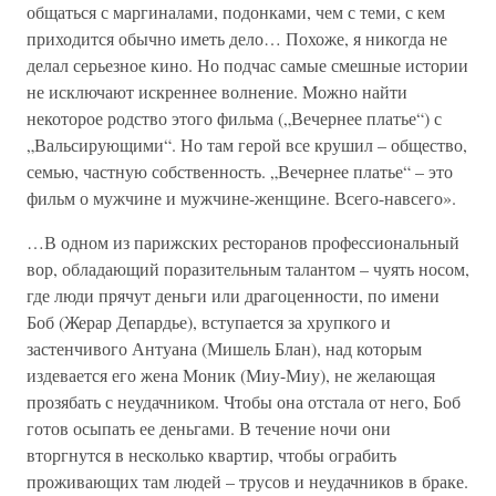
общаться с маргиналами, подонками, чем с теми, с кем
приходится обычно иметь дело… Похоже, я никогда не
делал серьезное кино. Но подчас самые смешные истории
не исключают искреннее волнение. Можно найти
некоторое родство этого фильма („Вечернее платье“) с
„Вальсирующими“. Но там герой все крушил – общество,
семью, частную собственность. „Вечернее платье“ – это
фильм о мужчине и мужчине-женщине. Всего-навсего».
…В одном из парижских ресторанов профессиональный
вор, обладающий поразительным талантом – чуять носом,
где люди прячут деньги или драгоценности, по имени
Боб (Жерар Депардье), вступается за хрупкого и
застенчивого Антуана (Мишель Блан), над которым
издевается его жена Моник (Миу-Миу), не желающая
прозябать с неудачником. Чтобы она отстала от него, Боб
готов осыпать ее деньгами. В течение ночи они
вторгнутся в несколько квартир, чтобы ограбить
проживающих там людей – трусов и неудачников в браке.