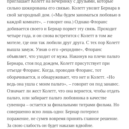
приглашает Колетт на вечеринку с друзьями, которые
сильно шокированы его связью. Колетт увозит Бернара в
свой загородный дом. («Мы будем заниматься любовью в
каждой комнате», – говорит она.) Однако Флоранс
добивается своего и Бернар порвет эту связь. Проходит
четыре года, и он снова встретится с Колетт в том же
мотеле, где они так любили друг друга. С тех пор Колетт
вышла замуж. Узнав о его «рецидиве», Флоранс
объявляет, что уходит от мужа. Накинув на плечи пальто
Бернара, стоя под дождем, Колетт присутствует при
отъезде Флоранс. Когда, проводив Флоранс, тот
оборачивается, и обнаруживает, что нет и Колетт. «Но
ведь она ушла с моим пальто», – говорит он под занавес.
Означает ли жест Колетт, что она вернется, чтобы отдать
пальто, или забирает пальто любовника в качестве
сувенира – остается за финальными титрами фильма. Но
совершенно ясно лишь одно: Бернар потерпел
поражение, не сумев вовремя принять главное решение.
За свою слабость он будет наказан вдвойне.