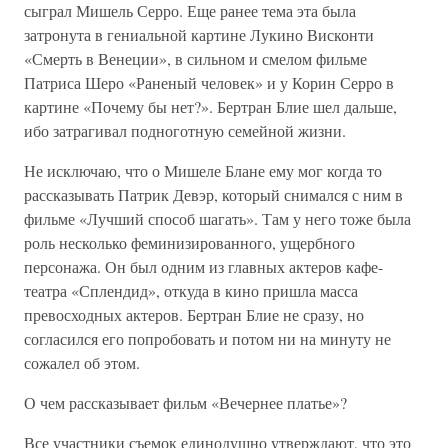
сыграл Мишель Серро. Еще ранее тема эта была
затронута в гениальной картине Лукино Висконти
«Смерть в Венеции», в сильном и смелом фильме
Патриса Шеро «Раненый человек» и у Корин Серро в
картине «Почему бы нет?». Бертран Блие шел дальше,
ибо затрагивал подноготную семейной жизни.
Не исключаю, что о Мишеле Блане ему мог когда то
рассказывать Патрик Девэр, который снимался с ним в
фильме «Лучший способ шагать». Там у него тоже была
роль несколько феминизированного, ущербного
персонажа. Он был одним из главных актеров кафе-
театра «Сплендид», откуда в кино пришла масса
превосходных актеров. Бертран Блие не сразу, но
согласился его попробовать и потом ни на минуту не
сожалел об этом.
О чем рассказывает фильм «Вечернее платье»?
Все участники съемок единодушно утверждают, что это