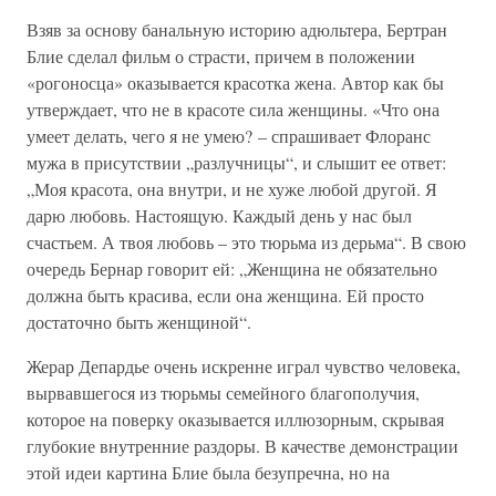
Взяв за основу банальную историю адюльтера, Бертран
Блие сделал фильм о страсти, причем в положении
«рогоносца» оказывается красотка жена. Автор как бы
утверждает, что не в красоте сила женщины. «Что она
умеет делать, чего я не умею? – спрашивает Флоранс
мужа в присутствии „разлучницы“, и слышит ее ответ:
„Моя красота, она внутри, и не хуже любой другой. Я
дарю любовь. Настоящую. Каждый день у нас был
счастьем. А твоя любовь – это тюрьма из дерьма“. В свою
очередь Бернар говорит ей: „Женщина не обязательно
должна быть красива, если она женщина. Ей просто
достаточно быть женщиной“.
Жерар Депардье очень искренне играл чувство человека,
вырвавшегося из тюрьмы семейного благополучия,
которое на поверку оказывается иллюзорным, скрывая
глубокие внутренние раздоры. В качестве демонстрации
этой идеи картина Блие была безупречна, но на