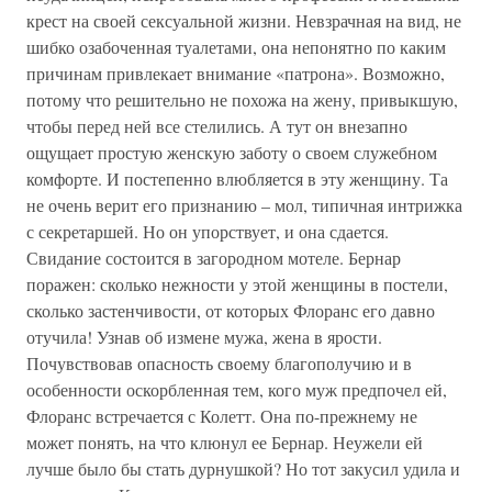
крест на своей сексуальной жизни. Невзрачная на вид, не
шибко озабоченная туалетами, она непонятно по каким
причинам привлекает внимание «патрона». Возможно,
потому что решительно не похожа на жену, привыкшую,
чтобы перед ней все стелились. А тут он внезапно
ощущает простую женскую заботу о своем служебном
комфорте. И постепенно влюбляется в эту женщину. Та
не очень верит его признанию – мол, типичная интрижка
с секретаршей. Но он упорствует, и она сдается.
Свидание состоится в загородном мотеле. Бернар
поражен: сколько нежности у этой женщины в постели,
сколько застенчивости, от которых Флоранс его давно
отучила! Узнав об измене мужа, жена в ярости.
Почувствовав опасность своему благополучию и в
особенности оскорбленная тем, кого муж предпочел ей,
Флоранс встречается с Колетт. Она по-прежнему не
может понять, на что клюнул ее Бернар. Неужели ей
лучше было бы стать дурнушкой? Но тот закусил удила и