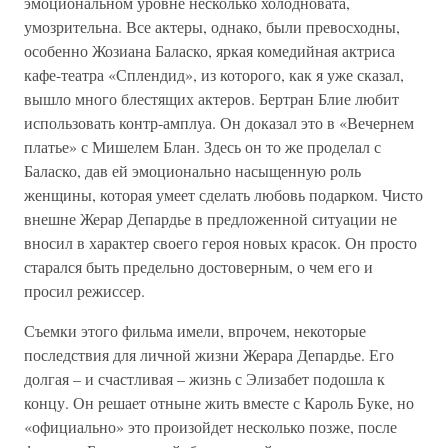
эмоциональном уровне несколько холодновата,
умозрительна. Все актеры, однако, были превосходны,
особенно Жозиана Баласко, яркая комедийная актриса
кафе-театра «Сплендид», из которого, как я уже сказал,
вышло много блестящих актеров. Бертран Блие любит
использовать контр-амплуа. Он доказал это в «Вечернем
платье» с Мишелем Блан. Здесь он то же проделал с
Баласко, дав ей эмоционально насыщенную роль
женщины, которая умеет сделать любовь подарком. Чисто
внешне Жерар Депардье в предложенной ситуации не
вносил в характер своего героя новых красок. Он просто
старался быть предельно достоверным, о чем его и
просил режиссер.
Съемки этого фильма имели, впрочем, некоторые
последствия для личной жизни Жерара Депардье. Его
долгая – и счастливая – жизнь с Элизабет подошла к
концу. Он решает отныне жить вместе с Кароль Буке, но
«официально» это произойдет несколько позже, после