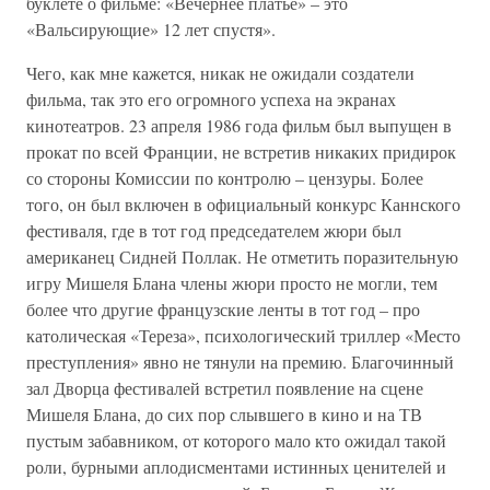
буклете о фильме: «Вечернее платье» – это
«Вальсирующие» 12 лет спустя».
Чего, как мне кажется, никак не ожидали создатели
фильма, так это его огромного успеха на экранах
кинотеатров. 23 апреля 1986 года фильм был выпущен в
прокат по всей Франции, не встретив никаких придирок
со стороны Комиссии по контролю – цензуры. Более
того, он был включен в официальный конкурс Каннского
фестиваля, где в тот год председателем жюри был
американец Сидней Поллак. Не отметить поразительную
игру Мишеля Блана члены жюри просто не могли, тем
более что другие французские ленты в тот год – про
католическая «Тереза», психологический триллер «Место
преступления» явно не тянули на премию. Благочинный
зал Дворца фестивалей встретил появление на сцене
Мишеля Блана, до сих пор слывшего в кино и на ТВ
пустым забавником, от которого мало кто ожидал такой
роли, бурными аплодисментами истинных ценителей и