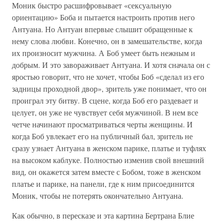
Моник быстро расшифровывает «сексуальную
ориентацию» Боба и пытается настроить против него
Антуана. Но Антуан впервые слышит обращенные к
нему слова любви. Конечно, он в замешательстве, когда
их произносит мужчина. А Боб умеет быть нежным и
добрым. И это завораживает Антуана. И хотя сначала он с
яростью говорит, что не хочет, чтобы Боб «сделал из его
задницы проходной двор», зритель уже понимает, что он
проиграл эту битву. В сцене, когда Боб его раздевает и
целует, он уже не чувствует себя мужчиной. В нем все
четче начинают просматриваться черты женщины. И
когда Боб увлекает его на публичный бал, зритель не
сразу узнает Антуана в женском парике, платье и туфлях
на высоком каблуке. Полностью изменив свой внешний
вид, он окажется затем вместе с Бобом, тоже в женском
платье и парике, на панели, где к ним присоединится
Моник, чтобы не потерять окончательно Антуана.
Как обычно, в пересказе и эта картина Бертрана Блие