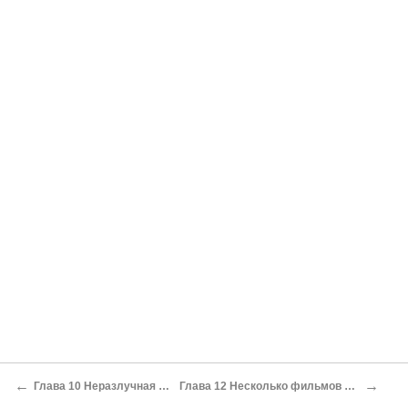
←
→
Глава 10 Неразлучная «троица»
Глава 12 Несколько фильмов вперемежку