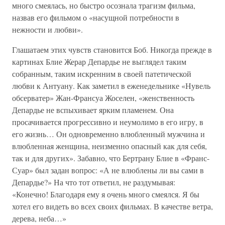
много смеялась, но быстро осознала трагизм фильма,
назвав его фильмом о «насущной потребности в
нежности и любви».
Глашатаем этих чувств становится Боб. Никогда прежде в
картинах Блие Жерар Депардье не выглядел таким
собранным, таким искренним в своей патетической
любви к Антуану. Как заметил в еженедельнике «Нувель
обсерватер» Жан-Франсуа Жоселен, «женственность
Депардье не вспыхивает ярким пламенем. Она
просачивается прогрессивно и неумолимо в его игру, в
его жизнь… Он одновременно влюбленный мужчина и
влюбленная женщина, неизменно опасный как для себя,
так и для других». Забавно, что Бертрану Блие в «Франс-
Суар» был задан вопрос: «А не влюблены ли вы сами в
Депардье?» На что тот ответил, не раздумывая:
«Конечно! Благодаря ему я очень много смеялся. Я бы
хотел его видеть во всех своих фильмах. В качестве ветра,
дерева, неба…»