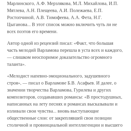
Марлинского, А.Ф. Мерзлякова, М.Л. Михайлова, И.П.
Мятлева, А.Н. Плещеева, А.И. Полежаева, Е.П.
Ростопчиной, А.В. Тимофеева, А.А. Фета, Н.Г.
Цыганова... В этот список можно включить чуть ли не
всех поэтов его времени.
Автор одной из рецензий писал: «Факт, что большая
часть мелодий Варламова перешла в уста всех и каждого,
— слишком неоспоримое доказательство огромного
таланта».
«Мелодист напевно-эмоционального, задушевного
строя», — писал о Варламове Б.В. Асафьев. И далее, о
значении творчества Варламова, Гурилева и других
композиторов, создававших романсы: «В простодушных,
написанных на лету песнях и романсах высказывали и
изливали свои чувства... вновь выступающие
общественные слои: от закреплявшей свои позиции
столичной и провинциальной интеллигенции и высшего