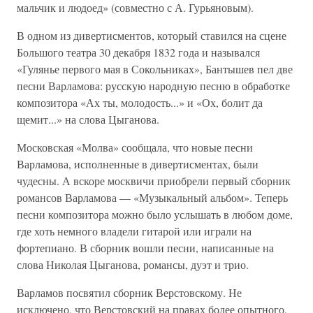
мальчик и людоед» (совместно с А. Гурьяновым).
В одном из дивертисментов, который ставился на сцене
Большого театра 30 декабря 1832 года и назывался
«Гулянье первого мая в Сокольниках», Бантышев пел две
песни Варламова: русскую народную песню в обработке
композитора «Ах ты, молодость...» и «Ох, болит да
щемит...» на слова Цыганова.
Московская «Молва» сообщала, что новые песни
Варламова, исполненные в дивертисментах, были
чудесны. А вскоре москвичи приобрели первый сборник
романсов Варламова — «Музыкальный альбом». Теперь
песни композитора можно было услышать в любом доме,
где хоть немного владели гитарой или играли на
фортепиано. В сборник вошли песни, написанные на
слова Николая Цыганова, романсы, дуэт и трио.
Варламов посвятил сборник Верстовскому. Не
исключено, что Верстовский на правах более опытного,