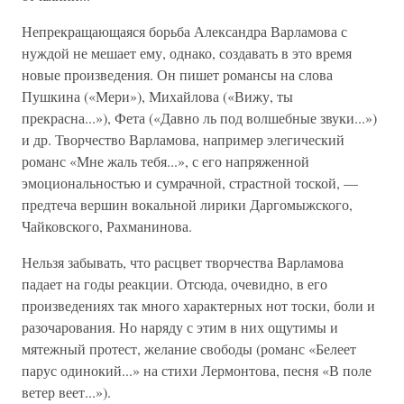
Непрекращающаяся борьба Александра Варламова с
нуждой не мешает ему, однако, создавать в это время
новые произведения. Он пишет романсы на слова
Пушкина («Мери»), Михайлова («Вижу, ты
прекрасна...»), Фета («Давно ль под волшебные звуки...»)
и др. Творчество Варламова, например элегический
романс «Мне жаль тебя...», с его напряженной
эмоциональностью и сумрачной, страстной тоской, —
предтеча вершин вокальной лирики Даргомыжского,
Чайковского, Рахманинова.
Нельзя забывать, что расцвет творчества Варламова
падает на годы реакции. Отсюда, очевидно, в его
произведениях так много характерных нот тоски, боли и
разочарования. Но наряду с этим в них ощутимы и
мятежный протест, желание свободы (романс «Белеет
парус одинокий...» на стихи Лермонтова, песня «В поле
ветер веет...»).