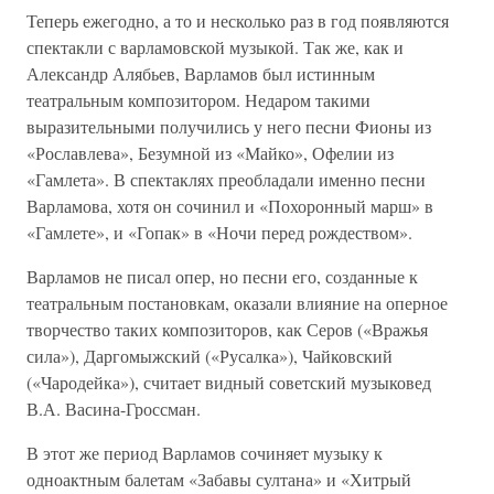
Теперь ежегодно, а то и несколько раз в год появляются
спектакли с варламовской музыкой. Так же, как и
Александр Алябьев, Варламов был истинным
театральным композитором. Недаром такими
выразительными получились у него песни Фионы из
«Рославлева», Безумной из «Майко», Офелии из
«Гамлета». В спектаклях преобладали именно песни
Варламова, хотя он сочинил и «Похоронный марш» в
«Гамлете», и «Гопак» в «Ночи перед рождеством».
Варламов не писал опер, но песни его, созданные к
театральным постановкам, оказали влияние на оперное
творчество таких композиторов, как Серов («Вражья
сила»), Даргомыжский («Русалка»), Чайковский
(«Чародейка»), считает видный советский музыковед
В.А. Васина-Гроссман.
В этот же период Варламов сочиняет музыку к
одноактным балетам «Забавы султана» и «Хитрый