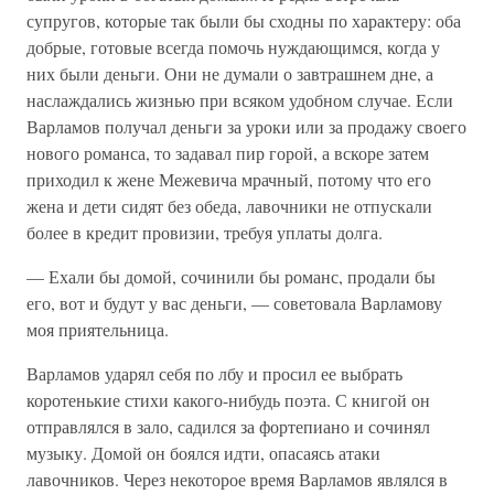
супругов, которые так были бы сходны по характеру: оба
добрые, готовые всегда помочь нуждающимся, когда у
них были деньги. Они не думали о завтрашнем дне, а
наслаждались жизнью при всяком удобном случае. Если
Варламов получал деньги за уроки или за продажу своего
нового романса, то задавал пир горой, а вскоре затем
приходил к жене Межевича мрачный, потому что его
жена и дети сидят без обеда, лавочники не отпускали
более в кредит провизии, требуя уплаты долга.
— Ехали бы домой, сочинили бы романс, продали бы
его, вот и будут у вас деньги, — советовала Варламову
моя приятельница.
Варламов ударял себя по лбу и просил ее выбрать
коротенькие стихи какого-нибудь поэта. С книгой он
отправлялся в зало, садился за фортепиано и сочинял
музыку. Домой он боялся идти, опасаясь атаки
лавочников. Через некоторое время Варламов являлся в