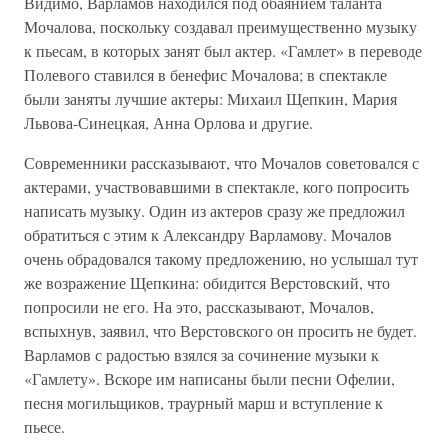
Видимо, Варламов находился под обаянием таланта
Мочалова, поскольку создавал преимущественно музыку
к пьесам, в которых занят был актер. «Гамлет» в переводе
Полевого ставился в бенефис Мочалова; в спектакле
были заняты лучшие актеры: Михаил Щепкин, Мария
Львова-Синецкая, Анна Орлова и другие.
Современники рассказывают, что Мочалов советовался с
актерами, участвовавшими в спектакле, кого попросить
написать музыку. Один из актеров сразу же предложил
обратиться с этим к Александру Варламову. Мочалов
очень обрадовался такому предложению, но услышал тут
же возражение Щепкина: обидится Верстовский, что
попросили не его. На это, рассказывают, Мочалов,
вспыхнув, заявил, что Верстовского он просить не будет.
Варламов с радостью взялся за сочинение музыки к
«Гамлету». Вскоре им написаны были песни Офелии,
песня могильщиков, траурный марш и вступление к
пьесе.