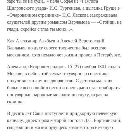
заре ты ее не буди...» пела Софья из «Гамлета
Щигровского уезда» И.С. Тургенева, а цыганка Груша в
«Очарованном страннике» Н.С. Лескова завораживала
слушателей другим романсом Варламова — «Отойди, не
гляди, скройся с глаз ты моих...».
Как Александр Алябьев и Алексей Верстовский,
Варламов по духу своего творчества был всецело
москвичом, хотя немало лет жизни провел в Петербурге.
Александр Егорович родился 15 (27) ноября 1801 года в
Москве, в небогатой семье титулярного советника,
получившего личное дворянство. С детства мальчик
больше всего любил песни и очень рано стал подбирать
популярные народные мелодии по слуху, играя на
скрипке.
В десять лет Саша поступает в придворную певческую
капеллу, директором которой состоял Д.С. Бортнянский,
сыгравший в жизни будущего композитора немалую