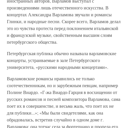
иностранных авторов, Варламов выступал с
произведениями лишь отечественного искусства. В
концертах Александра Варламова звучали и романсы
Глинки, и народные песни. Скорее всего, Варламов делал
это из чувства протеста перед поклонением итальянской
и французской музыке, свойственным высшим слоям
петербургского общества.
Петербургская публика обычно называла варламовские
концерты, устраиваемые в зале Петербургского
университета, «русскими народными концертами».
Варламовские романсы нравились не только
соотечественникам, но и зарубежным певцам, например
Полине Виардо. «Г-жа Виардо-Гарция в восхищении от
русских романсов и песней композитора Варламова, сама
поет их в совершенстве, и весьма жаль, что поет их не
для публики...»; «Мы были свидетелями, как она
обрадовалась, встретив случайно в одном доме г.
Варламова: она тотчас села за фортепиано и пропела его