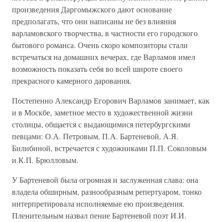
произведения Даргомыжского дают основание
предполагать, что они написаны не без влияния
варламовского творчества, в частности его городского
бытового романса. Очень скоро композиторы стали
встречаться на домашних вечерах, где Варламов имел
возможность показать себя во всей широте своего
прекрасного камерного дарования.
Постепенно Александр Егорович Варламов занимает, как
и в Москбе, заметное место в художественной жизни
столицы, общается с выдающимися петербургскими
певцами: О.А. Петровым, П.А. Бартеневой, А.Я.
Билибиной, встречается с художниками П.П. Соколовым
и К.П. Брюлловым.
У Бартеневой была огромная и заслуженная слава: она
владела обширным, разнообразным репертуаром, тонко
интерпретировала исполняемые ею произведения.
Пленительным назвал пение Бартеневой поэт И.И.