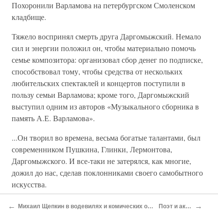
Похоронили Варламова на петербургском Смоленском
кладбище.
Тяжело воспринял смерть друга Даргомыжский. Немало
сил и энергии положил он, чтобы материально помочь
семье композитора: организовал сбор денег по подписке,
способствовал тому, чтобы средства от нескольких
любительских спектаклей и концертов поступили в
пользу семьи Варламова; кроме того, Даргомыжский
выступил одним из авторов «Музыкального сборника в
память А.Е. Варламова».
...Он творил во времена, весьма богатые талантами, был
современником Пушкина, Глинки, Лермонтова,
Даргомыжского. И все-таки не затерялся, как многие,
дожил до нас, сделав поклонниками своего самобытного
искусства.
Много лет прошло с тех пор, а гитара, варламовская
←
→
Михаил Щепкин в водевилях и комических операх
Поэт и актер
гитара звучит и ныне...