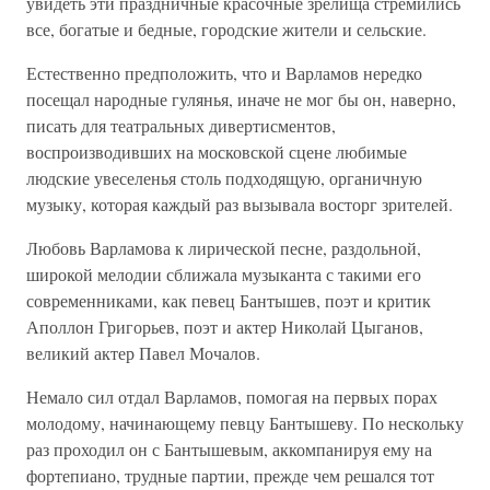
увидеть эти праздничные красочные зрелища стремились
все, богатые и бедные, городские жители и сельские.
Естественно предположить, что и Варламов нередко
посещал народные гулянья, иначе не мог бы он, наверно,
писать для театральных дивертисментов,
воспроизводивших на московской сцене любимые
людские увеселенья столь подходящую, органичную
музыку, которая каждый раз вызывала восторг зрителей.
Любовь Варламова к лирической песне, раздольной,
широкой мелодии сближала музыканта с такими его
современниками, как певец Бантышев, поэт и критик
Аполлон Григорьев, поэт и актер Николай Цыганов,
великий актер Павел Мочалов.
Немало сил отдал Варламов, помогая на первых порах
молодому, начинающему певцу Бантышеву. По нескольку
раз проходил он с Бантышевым, аккомпанируя ему на
фортепиано, трудные партии, прежде чем решался тот