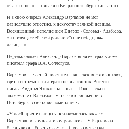
«Сарафан»...» — писали о Виардо петербургские газеты.
И в свою очередь Александр Варламов не мог
равнодушно отнестись к искусству великой певицы.
Восхищенный исполнением Виардо «Соловья» Алябьева,
он посвящает ей свой романс «Ты не пой, душа-
девица...».
Нередко бывает Александр Варламов на вечерах в доме
писателя графа В.А. Соллогуба.
Варламов — частый посетитель панаевских «вторников»,
где он встречает и литераторов и артистов. Вот что
писала Авдотья Яковлевна Панаева-Головачева о
знакомстве с Варламовым и его второй женой в
Петербурге в своих воспоминаниях:
«У моей приятельницы я познакомилась также с
Варламовым, композитором романсов... У Варламова
были уроки в богатых домах... Я редко встречала