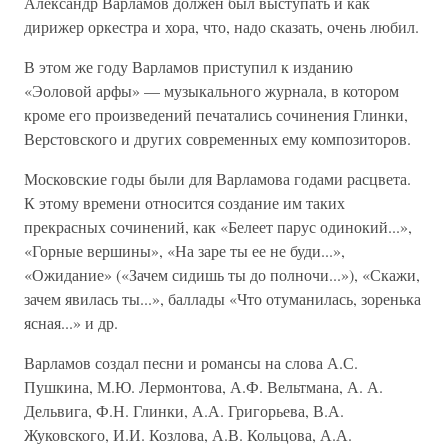
Александр Варламов должен был выступать и как
дирижер оркестра и хора, что, надо сказать, очень любил.
В этом же году Варламов приступил к изданию
«Эоловой арфы» — музыкального журнала, в котором
кроме его произведений печатались сочинения Глинки,
Верстовского и других современных ему композиторов.
Московские годы были для Варламова годами расцвета.
К этому времени относится создание им таких
прекрасных сочинений, как «Белеет парус одинокий...»,
«Горные вершины», «На заре ты ее не буди...»,
«Ожидание» («Зачем сидишь ты до полночи...»), «Скажи,
зачем явилась ты...», баллады «Что отуманилась, зоренька
ясная...» и др.
Варламов создал песни и романсы на слова А.С.
Пушкина, М.Ю. Лермонтова, А.Ф. Вельтмана, А. А.
Дельвига, Ф.Н. Глинки, А.А. Григорьева, В.А.
Жуковского, И.И. Козлова, А.В. Кольцова, А.А.