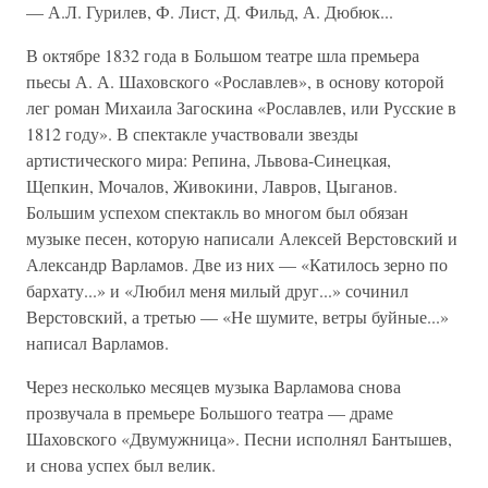
— А.Л. Гурилев, Ф. Лист, Д. Фильд, А. Дюбюк...
В октябре 1832 года в Большом театре шла премьера
пьесы А. А. Шаховского «Рославлев», в основу которой
лег роман Михаила Загоскина «Рославлев, или Русские в
1812 году». В спектакле участвовали звезды
артистического мира: Репина, Львова-Синецкая,
Щепкин, Мочалов, Живокини, Лавров, Цыганов.
Большим успехом спектакль во многом был обязан
музыке песен, которую написали Алексей Верстовский и
Александр Варламов. Две из них — «Катилось зерно по
бархату...» и «Любил меня милый друг...» сочинил
Верстовский, а третью — «Не шумите, ветры буйные...»
написал Варламов.
Через несколько месяцев музыка Варламова снова
прозвучала в премьере Большого театра — драме
Шаховского «Двумужница». Песни исполнял Бантышев,
и снова успех был велик.