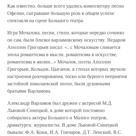
Как известно, больше всего удались композитору песни
Офелии, сыгравшие большую роль в общем успехе
спектакля на сцене Большого театра.
Игра Мочалова, песни, стихи, которые нередко сочинял
он сам, были близки варламовскому искусству. Недаром
Аполлон Григорьев писал: «...с Мочаловым сливается
эпоха романтизма в мысли, романтизма в искусстве,
романтизма в жизни...» Мочалов, поэты Аполлон
Григорьев, Кольцов, Цыганов, в стихах которых звучали
настроения разочарования, тоски или бурного неприятия
застойной николаевской эпохи, были духовными
братьями Варламова.
Александр Варламов был дружен с актрисой М.Д.
Львовой-Синецкой, в доме которой постоянно
собирались актеры Большого и Малого театров,
драматурги, журналисты. В доме Львовой-Синецкой
бывали: Ф.А. Кони, И.А. Гончаров, Д.Т. Ленский, В.С.