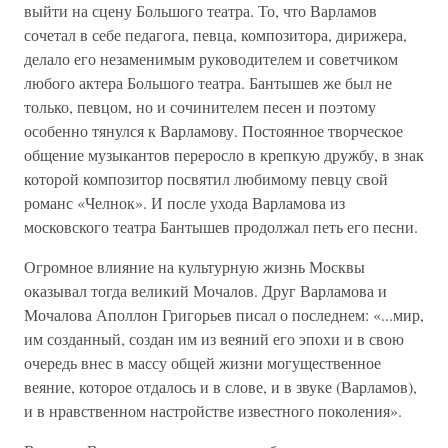
выйти на сцену Большого театра. То, что Варламов
сочетал в себе педагога, певца, композитора, дирижера,
делало его незаменимым руководителем и советчиком
любого актера Большого театра. Бантышев же был не
только, певцом, но и сочинителем песен и поэтому
особенно тянулся к Варламову. Постоянное творческое
общение музыкантов переросло в крепкую дружбу, в знак
которой композитор посвятил любимому певцу свой
романс «Челнок». И после ухода Варламова из
московского театра Бантышев продолжал петь его песни.
Огромное влияние на культурную жизнь Москвы
оказывал тогда великий Мочалов. Друг Варламова и
Мочалова Аполлон Григорьев писал о последнем: «...мир,
им созданный, создан им из веяний его эпохи и в свою
очередь внес в массу общей жизни могущественное
веяние, которое отдалось и в слове, и в звуке (Варламов),
и в нравственном настройстве известного поколения».