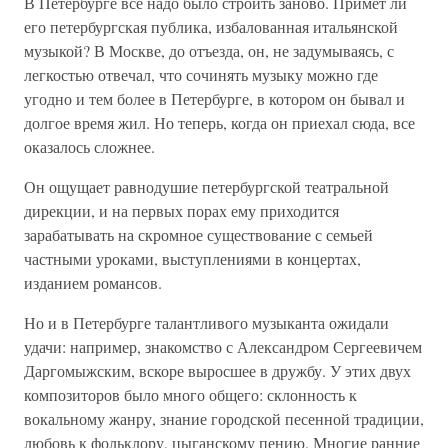
В Петербурге все надо было строить заново. Примет ли
его петербургская публика, избалованная итальянской
музыкой? В Москве, до отъезда, он, не задумываясь, с
легкостью отвечал, что сочинять музыку можно где
угодно и тем более в Петербурге, в котором он бывал и
долгое время жил. Но теперь, когда он приехал сюда, все
оказалось сложнее.
Он ощущает равнодушие петербургской театральной
дирекции, и на первых порах ему приходится
зарабатывать на скромное существование с семьей
частными уроками, выступлениями в концертах,
изданием романсов.
Но и в Петербурге талантливого музыканта ожидали
удачи: например, знакомство с Александром Сергеевичем
Даргомыжским, вскоре выросшее в дружбу. У этих двух
композиторов было много общего: склонность к
вокальному жанру, знание городской песенной традиции,
любовь к фольклору, цыганскому пению. Многие ранние