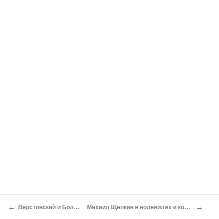
←
→
Верстовский и Большой Театр
Михаил Щепкин в водевилях и комических операх