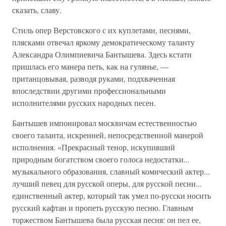
сказать, славу.
Стиль опер Верстовского с их куплетами, песнями,
плясками отвечал яркому демократическому таланту
Александра Олимпиевича Бантышева. Здесь кстати
пришлась его манера петь, как на гулянье, —
пританцовывая, разводя руками, подхваченная
впоследствии другими профессиональными
исполнителями русских народных песен.
Бантышев импонировал москвичам естественностью
своего таланта, искренней, непосредственной манерой
исполнения. «Прекрасный тенор, искупивший
природным богатством своего голоса недостатки...
музыкального образования, славный комический актер...
лучший певец для русской оперы, для русской песни...
единственный актер, который так умел по-русски носить
русский кафтан и пропеть русскую песню. Главным
торжеством Бантышева была русская песня: он пел ее,