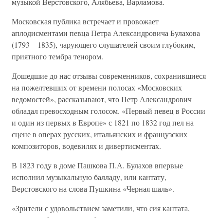
музыкой Верстовского, Алябьева, Варламова.
Московская публика встречает и провожает
аплодисментами певца Петра Александровича Булахова
(1793—1835), чарующего слушателей своим глубоким,
приятного тембра тенором.
Дошедшие до нас отзывы современников, сохранившиеся
на пожелтевших от времени полосах «Московских
ведомостей», рассказывают, что Петр Александрович
обладал превосходным голосом. «Первый певец в России
и один из первых в Европе» с 1821 по 1832 год пел на
сцене в операх русских, итальянских и французских
композиторов, водевилях и дивертисментах.
В 1823 году в доме Пашкова П.А. Булахов впервые
исполнил музыкальную балладу, или кантату,
Верстовского на слова Пушкина «Черная шаль».
«Зрители с удовольствием заметили, что сия кантата,