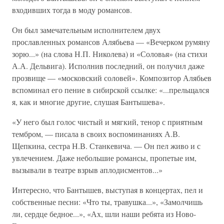
входивших тогда в моду романсов.
Он был замечательным исполнителем двух
прославленных романсов Алябьева — «Вечерком румяну
зорю...» (на слова Н.П. Николева) и «Соловья» (на стихи
А.А. Дельвига). Исполнив последний, он получил даже
прозвище — «московский соловей». Композитор Алябьев
вспоминал его пение в сибирской ссылке: «...прельщался
я, как и многие другие, слушая Бантышева».
«У него был голос чистый и мягкий, тенор с приятным
тембром, — писала в своих воспоминаниях А.В.
Щепкина, сестра Н.В. Станкевича. — Он пел живо и с
увлечением. Даже небольшие романсы, пропетые им,
вызывали в театре взрыв аплодисментов...»
Интересно, что Бантышев, выступая в концертах, пел и
собственные песни: «Что ты, травушка...», «Замолчишь
ли, сердце бедное...», «Ах, шли наши ребята из Ново-