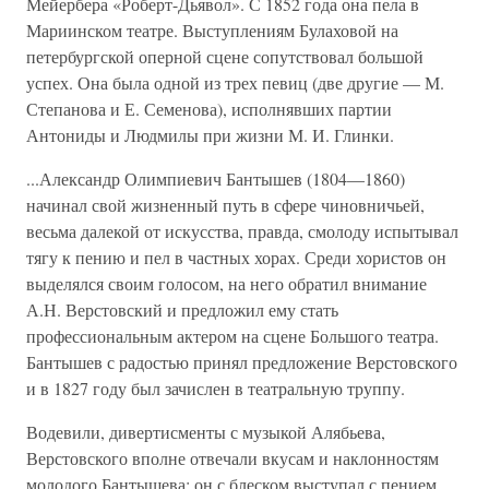
Мейербера «Роберт-Дьявол». С 1852 года она пела в
Мариинском театре. Выступлениям Булаховой на
петербургской оперной сцене сопутствовал большой
успех. Она была одной из трех певиц (две другие — М.
Степанова и Е. Семенова), исполнявших партии
Антониды и Людмилы при жизни М. И. Глинки.
...Александр Олимпиевич Бантышев (1804—1860)
начинал свой жизненный путь в сфере чиновничьей,
весьма далекой от искусства, правда, смолоду испытывал
тягу к пению и пел в частных хорах. Среди хористов он
выделялся своим голосом, на него обратил внимание
А.Н. Верстовский и предложил ему стать
профессиональным актером на сцене Большого театра.
Бантышев с радостью принял предложение Верстовского
и в 1827 году был зачислен в театральную труппу.
Водевили, дивертисменты с музыкой Алябьева,
Верстовского вполне отвечали вкусам и наклонностям
молодого Бантышева: он с блеском выступал с пением