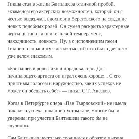
Гикша стал в жизни Бантышева отличной пробой,
экзаменом его актерских возможностей, который он с
честью выдержал, вдохновив Верстовского на создание
новых подобных ролей. Он сумел раскрыть характерные
черты цыгана Гикши: огневой темперамент,
находчивость, ловкость. Ну, а с исполнением песен
Гикши он справился с легкостью, ибо это было для него
уже делом знакомым.
«Бантышев в роли Гикши порадовал нас. Для
начинающего артиста он играл очень хорошо... С его
приятным голосом и наружностью, каких успехов не
может он обещать себе?» — писал С.Т. Аксаков.
Когда в Петербурге опера «Пан Твардовский» не имела
никакого успеха, шла при пустом зале, многие были
уверены: при участии Бантышева такого бы не
случилось.
Сам Бантышев настолько сроднился с образом цыгана