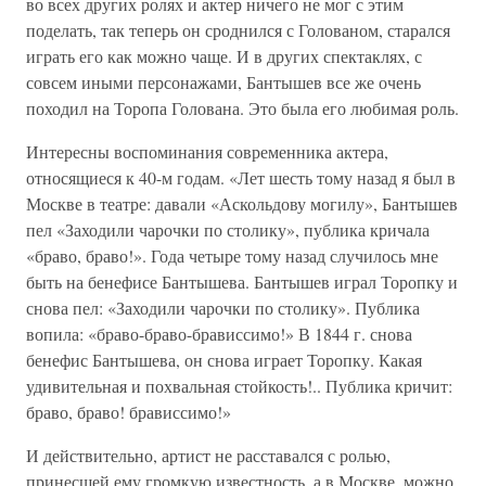
во всех других ролях и актер ничего не мог с этим
поделать, так теперь он сроднился с Голованом, старался
играть его как можно чаще. И в других спектаклях, с
совсем иными персонажами, Бантышев все же очень
походил на Торопа Голована. Это была его любимая роль.
Интересны воспоминания современника актера,
относящиеся к 40-м годам. «Лет шесть тому назад я был в
Москве в театре: давали «Аскольдову могилу», Бантышев
пел «Заходили чарочки по столику», публика кричала
«браво, браво!». Года четыре тому назад случилось мне
быть на бенефисе Бантышева. Бантышев играл Торопку и
снова пел: «Заходили чарочки по столику». Публика
вопила: «браво-браво-брависсимо!» В 1844 г. снова
бенефис Бантышева, он снова играет Торопку. Какая
удивительная и похвальная стойкость!.. Публика кричит:
браво, браво! брависсимо!»
И действительно, артист не расставался с ролью,
принесшей ему громкую известность, а в Москве, можно