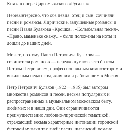
Князя в опере Даргомыжского «Русалка».
Небезынтересно, что оба певца, отец и сын, сочиняли
песни и романсы. Лирические, задушевные романсы и
песни Павла Булахова «Крошка», «Колыбельная песня»,
«Право, маменьке скажу...» были положены на ноты и
дошли до наших дней.
Может, поэтому Павла Петровича Булахова —
сочинителя романсов — нередко путают с его братом
Петром Петровичем, профессиональным композитором и
вокальным педагогом, жившим и работавшим в Москве.
Петр Петрович Булахов (1822—1885) был автором
множества романсов и песен, весьма популярных и
распространенных в музыкальном московском быту,
любимых и в наши дни. Они ограничиваются
преимущественно любовно-лирической тематикой,
отражающей весьма характерные интонации городской
бытовой музыки тех дней: песня, цыганский романс,