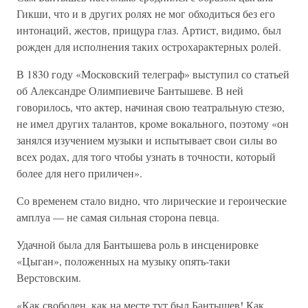
Гикши, что и в других ролях не мог обходиться без его
интонаций, жестов, прищура глаз. Артист, видимо, был
рожден для исполнения таких острохарактерных ролей.
В 1830 году «Московский телеграф» выступил со статьей
об Александре Олимпиевиче Бантышеве. В ней
говорилось, что актер, начиная свою театральную стезю,
не имел других талантов, кроме вокального, поэтому «он
занялся изучением музыки и испытывает свои силы во
всех родах, для того чтобы узнать в точности, который
более для него приличен».
Со временем стало видно, что лирические и героические
амплуа — не самая сильная сторона певца.
Удачной была для Бантышева роль в инсценировке
«Цыган», положенных на музыку опять-таки
Верстовским.
«Как свободен, как на месте тут был Бантышев! Как