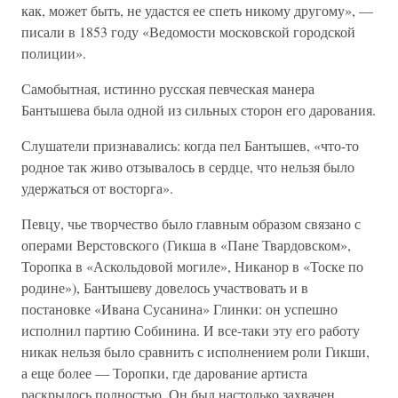
как, может быть, не удастся ее спеть никому другому», —
писали в 1853 году «Ведомости московской городской
полиции».
Самобытная, истинно русская певческая манера
Бантышева была одной из сильных сторон его дарования.
Слушатели признавались: когда пел Бантышев, «что-то
родное так живо отзывалось в сердце, что нельзя было
удержаться от восторга».
Певцу, чье творчество было главным образом связано с
операми Верстовского (Гикша в «Пане Твардовском»,
Торопка в «Аскольдовой могиле», Никанор в «Тоске по
родине»), Бантышеву довелось участвовать и в
постановке «Ивана Сусанина» Глинки: он успешно
исполнил партию Собинина. И все-таки эту его работу
никак нельзя было сравнить с исполнением роли Гикши,
а еще более — Торопки, где дарование артиста
раскрылось полностью. Он был настолько захвачен