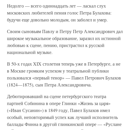
Недолго — всего одиннадцать лет — ласкал слух
московских любителей пения голос Петра Булахова:
будучи еще довольно молодым, он заболел и умер.
Своим сыновьям Павлу и Петру Петр Александрович дал
широкое музыкальное образование, заразил их истинной
любовью к сцене, пению, пристрастил к русской
национальной музыке.
В 50-х годах XIX столетия теперь уже в Петербурге, а не
в Москве громким успехом у театральной публики
пользовался «первый тенор» — Павел Петрович Булахов
(1824—1875), сын Петра Александровича.
Дебютировавший на сцене петербургского театра
партией Собинина в опере Глинки «Жизнь за царя»
(«Иван Сусанин») в 1849 году, Павел Булахов имел
особый, неповторимый успех как лучший исполнитель
баллады Финна в другой глинкинской опере — «Руслане