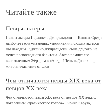
Читайте также
Певцы-актеры
Певцы-актеры Параллель Джиральдони — КашманСреди
наиболее заслуживающих упоминания поющих актеров
мы находим Эудженио Джиральдони, сына другого, не
менее превосходного баритона. Автор помнит его
великолепным Жераром в «Андре Шенье».До сих пор
живо впечатление от слов
Чем отличаются певцы XIX века от
певцов XX века
Чем отличаются певцы XIX века от певцов XX века С
появлением «трагического голоса» Энрико Карузо,