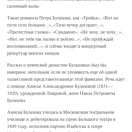
салонный вальс.
Такие романсы Петра Булахова, как «Тройка», «Вот на
пути село большое...», «Тихо вечер догорает...»,
«Прелестные глазки», «Свидание», «Не хочу, не хочу...»,
«Нет, не тебя так пылко я люблю...», «Не пробуждай
воспоминаний...», и сейчас входят в концертный
репертуар многих певцов.
Рассказ о певческой династии Булаховых был бы,
наверное, неполным, если не упомянуть еще об одной
талантливой представительнице этой фамилии. Речь идет
о певице Анисье Александровне Булаховой (1831—
1920), урожденной Лавровой, жене Павла Петровича
Булахова.
Анисья Булахова училась в Московском театральном
училище и дебютировала на сцене Большого театра в
1849 году, исполнив партию Изабеллы в опере