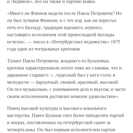
и Людмиле», пел он также и партию Бояна.
«Много ли Финнов видели после Павла Петровича? Но
он был лучшим Финном, и с тех пор, как он перестал
петь его балладу, традиция хорошего, верного,
настоящего исполнения этой превосходной баллады
исчезла», — писал в «Петербургских ведомостях» 1875
года один из театральных критиков.
Талант Павла Петровича, младшего из Булаховых,
критики характеризовали почти теми же словами, что и
дарование старшего: «...чудесный был у него голос в
молодости — бархатный, свежий, красивый, высокий.
Он пел музыкально, с пониманием дела и вкусом, и часто
своим исполнением доставлял немалое удовольствие».
Певец высокой культуры и высокого вокального
мастерства, Павел Булахов спел более пятидесяти партий
в операх, поставленных на петербургской сцене за
четверть века. Он был первым исполнителем партии