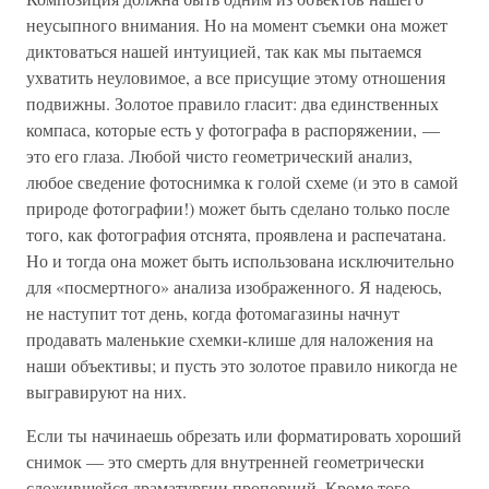
неусыпного внимания. Но на момент съемки она может
диктоваться нашей интуицией, так как мы пытаемся
ухватить неуловимое, а все присущие этому отношения
подвижны. Золотое правило гласит: два единственных
компаса, которые есть у фотографа в распоряжении, —
это его глаза. Любой чисто геометрический анализ,
любое сведение фотоснимка к голой схеме (и это в самой
природе фотографии!) может быть сделано только после
того, как фотография отснята, проявлена и распечатана.
Но и тогда она может быть использована исключительно
для «посмертного» анализа изображенного. Я надеюсь,
не наступит тот день, когда фотомагазины начнут
продавать маленькие схемки-клише для наложения на
наши объективы; и пусть это золотое правило никогда не
выгравируют на них.
Если ты начинаешь обрезать или форматировать хороший
снимок — это смерть для внутренней геометрически
сложившейся драматургии пропорций. Кроме того,