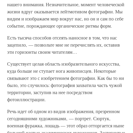
нашего внимания. Незначительное, момент человеческой
жизни вдруг оказывается лейтмотивом фотографии. Мы
видим и изображаем мир вокруг нас, но он и сам по себе
событие, порождающее органические ритмы форм.
Есть тысяча способов отсеять наносное в том, что нас
зацепило, — позвольте мне не перечислять их, оставив
эти горизонты своим читателям…
Существует целая область изобразительного искусства,
куда больше не ступает нога живописцев. Некоторые
связывают это с изобретением фотографии. Как бы то ни
было, это случилось: фотография захватила часть чужой
территории, заступив на нее посредством
фотоиллюстрации.
Речь идет об одном из видов изображения, презренном
сегодняшними художниками, — портрет. Сюртук,
военная фуражка, лошадь — этот образ отторгается ныне
большей частью академических художников. Застегнутые