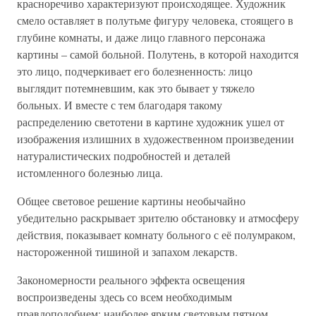
красноречиво характеризуют происходящее. Художник
смело оставляет в полутьме фигуру человека, стоящего в
глубине комнаты, и даже лицо главного персонажа
картины – самой больной. Полутень, в которой находится
это лицо, подчеркивает его болезненность: лицо
выглядит потемневшим, как это бывает у тяжело
больных. И вместе с тем благодаря такому
распределению светотени в картине художник ушел от
изображения излишних в художественном произведении
натуралистических подробностей и деталей
истомленного болезнью лица.
Общее световое решение картины необычайно
убедительно раскрывает зрителю обстановку и атмосферу
действия, показывает комнату больного с её полумраком,
настороженной тишиной и запахом лекарств.
Закономерности реального эффекта освещения
воспроизведены здесь со всем необходимым
правдоподобием: наиболее ярким световым пятном