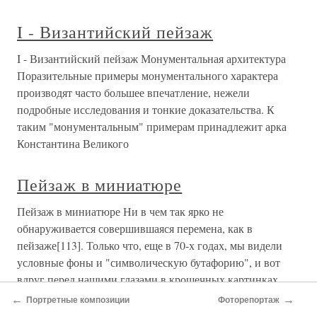
I - Византийский пейзаж
I - Византийский пейзаж Монументальная архитектура
Поразительные примеры монументального характера
производят часто большее впечатление, нежели
подробные исследования и тонкие доказательства. К
таким "монументальным" примерам принадлежит арка
Константина Великого
Пейзаж в миниатюре
Пейзаж в миниатюре Ни в чем так ярко не
обнаруживается совершившаяся перемена, как в
пейзаже[113]. Только что, еще в 70-х годах, мы видели
условные фоны и "символическую бутафорию", и вот
вдруг перед нашими глазами в крошечных картинках
расстилается небо, тянутся поля, шуршат
←
→
Портретные композиции
Фоторепортаж