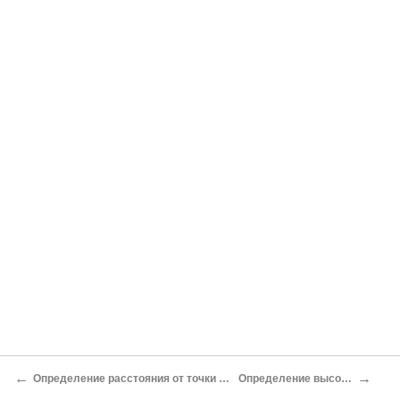
←
→
Определение расстояния от точки съемки до объекта съемки
Определение высоты точки съемки