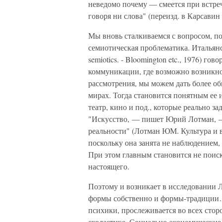
неведомо почему — смеется при встреч
говоря ни слова" (переизд. в Карсавин
Мы вновь сталкиваемся с вопросом, п
семиотическая проблематика. Итальянс
semiotics. - Bloomington etc., 1976) го
коммуникации, где возможно возникно
рассмотрения, мы можем дать более о
мирах. Тогда становится понятным ее и
театр, кино и под., которые реально з
"Искусство, — пишет Юрий Лотман, —
реальности" (Лотман ЮМ. Культура и в
поскольку она занята не наблюдением,
При этом главным становится не поиск
настоящего.
Поэтому и возникает в исследовании Л
формы собственно и формы-традиции…
психики, прослеживается во всех стор
схоластике. Социально-экономические