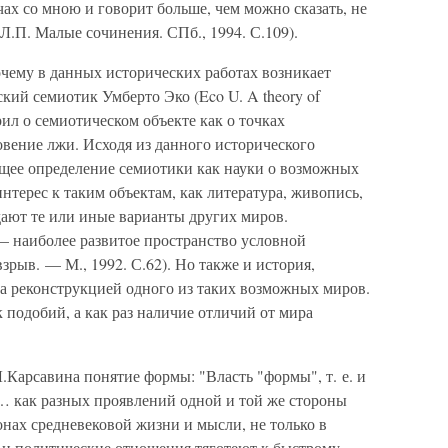
ах со мною и говорит больше, чем можно сказать, не
 Л.П. Малые сочинения. СПб., 1994. С.109).
очему в данных исторических работах возникает
кий семиотик Умберто Эко (Eco U. A theory of
ворил о семиотическом объекте как о точках
вение лжи. Исходя из данного исторического
бщее определение семиотики как науки о возможных
нтерес к таким объектам, как литература, живопись,
адают те или иные варианты других миров.
 наиболее развитое пространство условной
зрыв. — М., 1992. С.62). Но также и история,
 а реконструкцией одного из таких возможных миров.
 подобий, а как раз наличие отличий от мира
.Карсавина понятие формы: "Власть "формы", т. е. и
 как разных проявлений одной и той же стороны
онах средневековой жизни и мысли, не только в
 и политические отношения тяготеют к быстрому