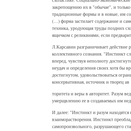
закрепощению их в "обычае", и только
традиционные формы и в новые, им соз
(…) форма застилает содержание и сам
техника, уродующая труды поздних сх
ящичком с реликвиями, если предварит
Л.Карсавин разграничивает действие р
коллективного сознания. "Инстинкт сл
вперед, чувствуя неполноту достигнут
неудач и определения своих хотя бы вр
достигнутом, удовольствоваться огран
консервативная, источник и творец ав
торитета и веры в авторитет. Разум ве
умерщвлению ее в создаваемых им нед
И далее: "Инстинкт и разум находятся
взаиморастворения. Инстинкт преоблад
самопроизвольного, разрушающего ста