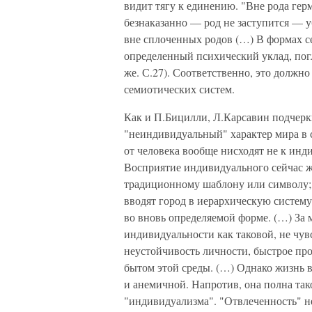
видит тягу к единению. "Вне рода гер
безнаказанно — род не заступится — уб
вне сплоченных родов (…) В формах с
определенный психический уклад, по
же. С.27). Соответственно, это должн
семиотических систем.
Как и П.Бицилли, Л.Карсавин подчерк
"неиндивидуальный" характер мира в с
от человека вообще нисходят не к инд
Восприятие индивидуального сейчас ж
традиционному шаблону или символу; 
вводят город в иерархическую систему
во вновь определяемой форме. (…) За
индивидуальности как таковой, не чув
неустойчивость личности, быстрое про
бытом этой среды. (…) Однако жизнь в
и анемичной. Напротив, она полна та
"индивидуализма". "Отвлеченность" н