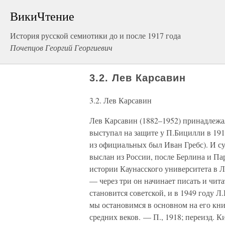
ВикиЧтение
История русской семиотики до и после 1917 года
Почепцов Георгий Георгиевич
3.2. Лев Карсавин
3.2. Лев Карсавин
Лев Карсавин (1882–1952) принадлежал
выступал на защите у П.Бицилли в 191
из официальных был Иван Гребс). И суд
выслан из России, после Берлина и Па
истории Каунасского университета в Л
— через три он начинает писать и чит
становится советской, и в 1949 году Л
мы остановимся в основном на его кни
средних веков. — П., 1918; переизд. К