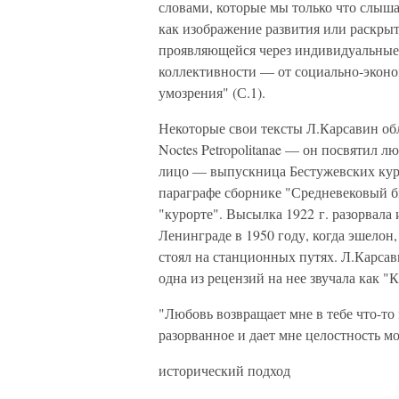
словами, которые мы только что слыш
как изображение развития или раскры
проявляющейся через индивидуальные 
коллективности — от социально-экон
умозрения" (С.1).
Некоторые свои тексты Л.Карсавин об
Noctes Petropolitanae — он посвятил л
лицо — выпускница Бестужевских кур
параграфе сборнике "Средневековый бы
"курорте". Высылка 1922 г. разорвала 
Ленинграде в 1950 году, когда эшелон
стоял на станционных путях. Л.Карсави
одна из рецензий на нее звучала как "
"Любовь возвращает мне в тебе что-то
разорванное и дает мне целостность мо
исторический подход