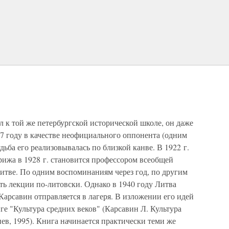
 к той же петербургской исторической школе, он даже
7 году в качестве неофициального оппонента (одним
ьба его реализовывалась по близкой канве. В 1922 г.
рижа в 1928 г. становится профессором всеобщей
итве. По одним воспоминаниям через год, по другим
ать лекции по-литовски. Однако в 1940 году Литва
.Карсавин отправляется в лагеря. В изложении его идей
ге "Культура средних веков" (Карсавин Л. Культура
иев, 1995). Книга начинается практически теми же