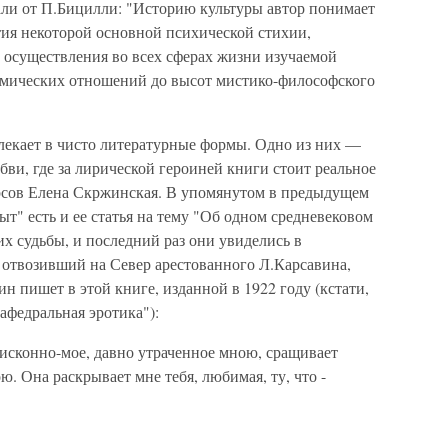
али от П.Бицилли: "Историю культуры автор понимает
тия некоторой основной психической стихии,
осуществления во всех сферах жизни изучаемой
омических отношений до высот мистико-философского
лекает в чисто литературные формы. Одно из них —
юбви, где за лирической героиней книги стоит реальное
сов Елена Скржинская. В упомянутом в предыдущем
т" есть и ее статья на тему "Об одном средневековом
их судьбы, и последний раз они увиделись в
, отвозивший на Север арестованного Л.Карсавина,
н пишет в этой книге, изданной в 1922 году (кстати,
Кафедральная эротика"):
 исконно-мое, давно утраченное мною, сращивает
ю. Она раскрывает мне тебя, любимая, ту, что -