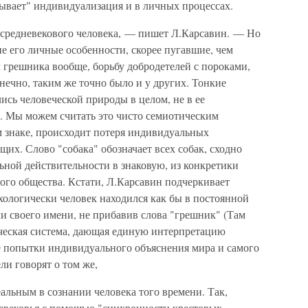
атывает" индивидуализация и в личных процессах.
 средневекового человека, — пишет Л.Карсавин. — Но
не его личные особенности, скорее пугавшие, чем
л грешника вообще, борьбу добродетелей с пороками,
онечно, таким же точно было и у других. Тонкие
ись человеческой природы в целом, не в ее
. Мы можем считать это чисто семиотическим
м знаке, происходит потеря индивидуальных
щих. Слово "собака" обозначает всех собак, сходно
ьной действительности в знаковую, из конкретики
ого общества. Кстати, Л.Карсавин подчеркивает
хологически человек находился как бы в постоянной
и своего имени, не прибавив слова "грешник" (Там
тическая система, дающая единую интерпретацию
 попытки индивидуального объяснения мира и самого
ли говорят о том же,
альным в сознании человека того времени. Так,
евековья с помощью "синхронности крестовых