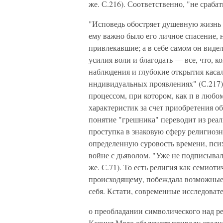
же. С.216). Соответственно, "не сраб
"Исповедь обостряет душевную жизнь
ему важно было его личное спасение, 
привлекавшие; а в себе самом он виде
усилия воли и благодать — все, что, к
наблюдения и глубокие открытия касал
нндивидуальных проявлениях" (С.217)
процессом, при котором, как п в любо
характеристик за счет приобретения об
понятие "грешника" переводит из реал
проступка в знаковую сферу религиозн
определенную суровость времени, пси
войне с дьяволом. "Уже не подписывал
же. С.71). То есть религия как семио
происходящему, побеждала возможные
себя. Кстати, современные исследовате
о преобладании символического над ре
Ксения Мяло объясняет природу средн