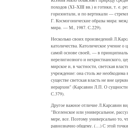
походов (XI–XIII вв.) и готики, т. е.
горизонтали, и по вертикали — стремл
Г. Космогонические образы мира: межд
мира. — М., 1987. С.229).
Несколько своих произведений Л.Карс
католичества. Католическое учение о 
самой основе своей, — в принципиаль
нерелигиозного и нехристианского, це
мирское и, в частности, светская влас
учреждение: она столь же необходима в
существе светская власть не вне церкви
иерархии" (Карсавин Л.П. О сущности 
С.379).
Другое важное отличие Л.Карсавин ви
"Вселенское или универсальное, рассуж
мере, все. Поэтому универсально то, ч
равнозначно общему. (…) С этой точки