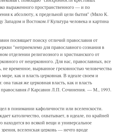
 резко выраженного пространственного — и по
ения к абсолюту, к предельной цели бытия" (Мяло К.
у Западом и Востоком // Культура человека и картина
авин посвящает поиску отличий православия от
церкви "неприемлемо для православного сознания в
ном отделении религиозного и христианского от
рковного от нецерковного. Для нас, православных, все
ть, не временное, вырванное греховностью человечества
 мире, как и власть церковная. В идеале своем и
: она такая же церковная власть, как и власть
православия // Карсавин Л.П. Сочинения. — М., 1993.
дел в понимании кафоличности или вселенскости.
дает католичество, охватывает, в идеале, по крайней
то находится во всякой вещи и универсальное
 зрения, вселенская церковь — нечто вроде