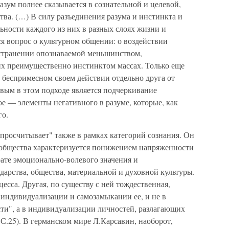
азум полнее сказывается в сознательной и целевой,
ва. (…) В силу разъединения разума и инстинкта и
ьности каждого из них в разных слоях жизни и
я вопрос о культурном общении: о воздействии
остранении опознаваемой меньшинством,
х преимущественно инстинктом массах. Только еще
, беспримесном своем действии отдельно друга от
овым в этом подходе является подчеркивание
е — элементы негативного в разуме, которые, как
го.
просчитывает" также в рамках категорий сознания. Он
 общества характеризуется понижением напряженности
рате эмоционально-волевого значения и
дарства, общества, материальной и духовной культуры.
цесса. Другая, по существу с ней тождественная,
в индивидуализации и самозамыкании ее, и не в
ти", а в индивидуализации личностей, разлагающих
 С.25). В германском мире Л.Карсавин, наоборот,