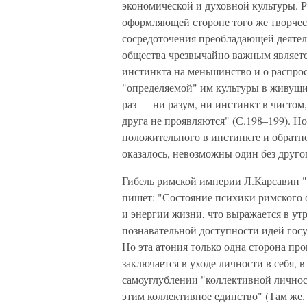
экономической и духовной культуры. Р
оформляющей стороне того же творчест
сосредоточения преобладающей деятел
общества чрезвычайно важным являетс
инстинкта на меньшинство и о распр
"определяемой" им культуры в живущи
раз — ни разум, ни инстинкт в чистом
друга не проявляются" (С.198–199). Н
положительного в инстинкте и обратно
оказалось, невозможны один без друго
Гибель римской империи Л.Карсавин "
пишет: "Состояние психики римского
и энергии жизни, что выражается в ут
познавательной доступности идей госу
Но эта атония только одна сторона про
заключается в уходе личности в себя, 
самоуглублении "коллективной личнос
этим коллективное единство" (Там же.