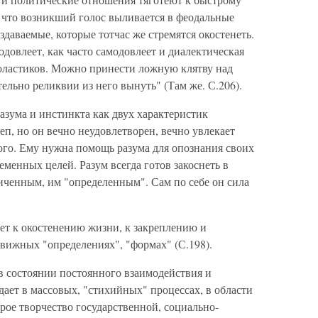
 что возникший голос выливается в феодальные
даваемые, которые тотчас же стремятся окостенеть.
одовлеет, как часто самодовлеет и диалектическая
оластиков. Можно принести ложную клятву над
ельно реликвии из него вынуть" (Там же. С.206).
азума и инстинкта как двух характеристик
еп, но он вечно неудовлетворен, вечно увлекает
ого. Ему нужна помощь разума для опознания своих
еменных целей. Разум всегда готов закоснеть в
иченным, им "определенным". Сам по себе он сила
дет к окостенению жизни, к закреплению и
вижных "определениях", "формах" (С.198).
 в состоянии постоянного взаимодействия и
ает в массовых, "стихийных" процессах, в области
рое творчество государственной, социально-