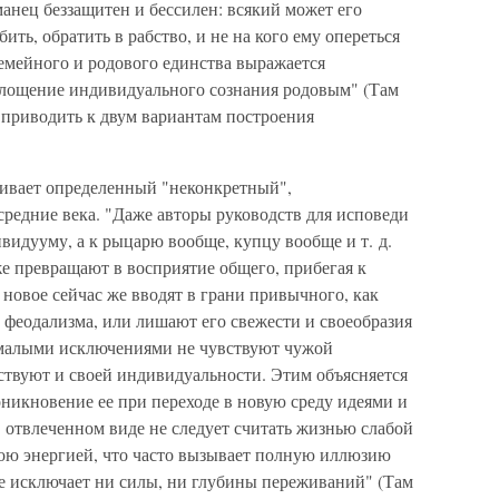
манец беззащитен и бессилен: всякий может его
ить, обратить в рабство, и не на кого ему опереться
емейного и родового единства выражается
глощение индивидуального сознания родовым" (Там
о приводить к двум вариантам построения
ивает определенный "неконкретный",
редние века. "Даже авторы руководств для исповеди
ивидууму, а к рыцарю вообще, купцу вообще и т. д.
е превращают в восприятие общего, прибегая к
новое сейчас же вводят в грани привычного, как
 феодализма, или лишают его свежести и своеобразия
 малыми исключениями не чувствуют чужой
ствуют и своей индивидуальности. Этим объясняется
никновение ее при переходе в новую среду идеями и
 отвлеченном виде не следует считать жизнью слабой
кою энергией, что часто вызывает полную иллюзию
е исключает ни силы, ни глубины переживаний" (Там