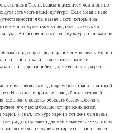
воплотились в Тахти, вашем знаменитом чемпионе по
ие духа есть часть вашей культуры. Если бы мне надо
ужественности, я бы назвал Тахти, который на
я своим преимуществом в поединке с советским
на рука. Это особенность вашей культуры, основанной
ый вид спорта среди иранской молодежи. Но они
 того, чтобы закалить свое самосознание и
азаться от радости победы, даже если они уверены,
нирует легкость и одновременно страсть, с которой
аре в Исфахане, к примеру, каждый имел готовый
ия, где люди стараются оборвать беседу коротким
аружил, что у меня больше нет иранских денег.
 марки. Я знал, что курс марки в тот день был выше,
а я уже уходил, продавец дал мне кожаную сумку, чтобы
 проявление великодушия, которое есть часть вашей