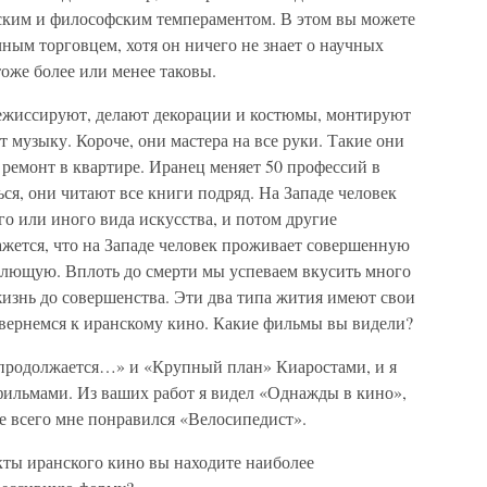
ским и философским темпераментом. В этом вы можете
чным торговцем, хотя он ничего не знает о научных
же более или менее таковы.
ежиссируют, делают декорации и костюмы, монтируют
 музыку. Короче, они мастера на все руки. Такие они
 ремонт в квартире. Иранец меняет 50 профессий в
ся, они читают все книги подряд. На Западе человек
го или иного вида искусства, и потом другие
ажется, что на Западе человек проживает совершенную
млющую. Вплоть до смерти мы успеваем вкусить много
изнь до совершенства. Эти два типа жития имеют свои
 вернемся к иранскому кино. Какие фильмы вы видели?
родолжается…» и «Крупный план» Киаростами, и я
фильмами. Из ваших работ я видел «Однажды в кино»,
е всего мне понравился «Велосипедист».
иранского кино вы находите наиболее