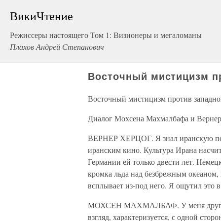
ВикиЧтение
Режиссеры настоящего Том 1: Визионеры и мегаломаны
Плахов Андрей Степанович
Восточный мистицизм п
Восточный мистицизм против западн
Диалог Мохсена Махмалбафа и Вернер
ВЕРНЕР ХЕРЦОГ. Я знал иранскую поэ
иранским кино. Культура Ирана насчит
Германии ей только двести лет. Немец
кромка льда над безбрежным океаном, и
всплывает из-под него. Я ощутил это в
МОХСЕН МАХМАЛБАФ. У меня другое п
взгляд, характеризуется, с одной сто