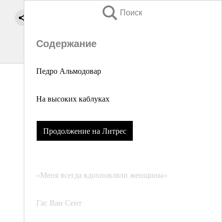
Поиск
Содержание
Педро Альмодовар
На высоких каблуках
Продолжение на Литрес
«Меня всегда вдохновляли женщины»
Гас Ван Сент