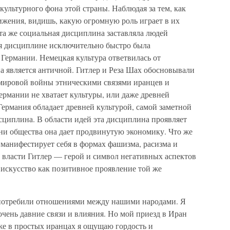
ультурного фона этой страны. Наблюдая за тем, как
жения, видишь, какую огромную роль играет в их
та же социальная дисциплина заставляла людей
ря дисциплине исключительно быстро была
Германии. Немецкая культура ответвилась от
на является античной. Гитлер и Реза Шах обосновывали
 мировой войны этническими связями иранцев и
 Германии не хватает культуры, или даже древней
 Германия обладает древней культурой, самой заметной
сциплина. В области идей эта дисциплина проявляет
ни общества она дает продвинутую экономику. Что же
 манифестирует себя в формах фашизма, расизма и
к власти Гитлер — герой и символ негативных аспектов
искусство как позитивное проявление той же
отребили отношениями между нашими народами. Я
чень давние связи и влияния. Но мой приезд в Иран
же в простых иранцах я ощущаю гордость и