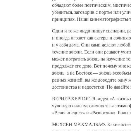
обладают более поэтическим, мистиче
убедиться, заговорив с портье или ули
принципах. Наши кинематографисты то
Одни и те же люди пишут сценарии, р
и иногда играют как актеры и сочиняют
и у себя дома. Они сами делают любой
течение жизни. Если они решают учить
может потратить жизнь на изучение то
продолжат его дело. Вот почему мне к
жизнь, а на Востоке — жизнь всеобъе
разных жизней, вы же доводите одну ж
достоинства и недостатки. Но давайте
ВЕРНЕР ХЕРЦОГ. Я видел «А жизнь п
чувствую сильную личность за этими 
«Велосипедист» и «Разносчик». Больш
МОХСЕН МАХМАЛБАФ. Какие аспекты 