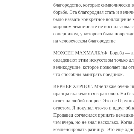
благородство, которые символически 
борьбе. Эта благородная стать и велич
было назвать конкретное воплощение м
мировом чемпионате не воспользовалс
соперником, у которого была поврежде
на человеческом благородстве.
МОХСЕН МАХМАЛБАФ. Борьба — любим
овладевают этим искусством только для
великодушие, которое позволяет им отк
что способны выиграть поединок.
ВЕРНЕР ХЕРЦОГ. Мне также очень импо
иранцы включаются в разговор. На баз
ответ на любой вопрос. Это не Герман
ответом. Я покупал что-то и вдруг обн
Продавец согласился принять немецкие
чем вчера, но не знал насколько. Когд
компенсировать разницу. Это еще одно