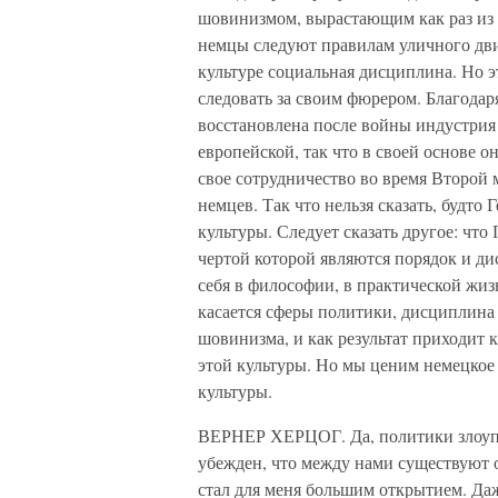
шовинизмом, вырастающим как раз из к
немцы следуют правилам уличного дви
культуре социальная дисциплина. Но э
следовать за своим фюрером. Благода
восстановлена после войны индустрия 
европейской, так что в своей основе о
свое сотрудничество во время Второй
немцев. Так что нельзя сказать, будто
культуры. Следует сказать другое: что
чертой которой являются порядок и ди
себя в философии, в практической жиз
касается сферы политики, дисциплина
шовинизма, и как результат приходит 
этой культуры. Но мы ценим немецкое 
культуры.
ВЕРНЕР ХЕРЦОГ. Да, политики злоуп
убежден, что между нами существуют о
стал для меня большим открытием. Да