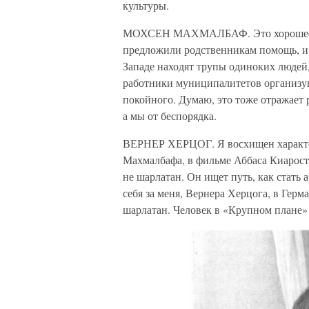
культуры.
МОХСЕН МАХМАЛБАФ. Это хорошее наб
предложили родственникам помощь, и 
Западе находят трупы одиноких людей, 
работники муниципалитетов организую
покойного. Думаю, это тоже отражает р
а мы от беспорядка.
ВЕРНЕР ХЕРЦОГ. Я восхищен характеро
Махмалбафа, в фильме Аббаса Киароста
не шарлатан. Он ищет путь, как стать
себя за меня, Вернера Херцога, в Герм
шарлатан. Человек в «Крупном плане» 