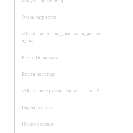
Мануэль де Оливейра
Осень патриарха
«Это была смелая, даже выпендрежная
идея»
Роман Поланский
Беглец из лагеря
«Мое первое русское слово — „кушай“»
Вернер Херцог
На краю жизни