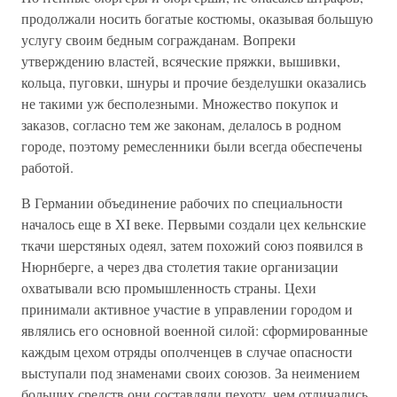
продолжали носить богатые костюмы, оказывая большую
услугу своим бедным согражданам. Вопреки
утверждению властей, всяческие пряжки, вышивки,
кольца, пуговки, шнуры и прочие безделушки оказались
не такими уж бесполезными. Множество покупок и
заказов, согласно тем же законам, делалось в родном
городе, поэтому ремесленники были всегда обеспечены
работой.
В Германии объединение рабочих по специальности
началось еще в XI веке. Первыми создали цех кельнские
ткачи шерстяных одеял, затем похожий союз появился в
Нюрнберге, а через два столетия такие организации
охватывали всю промышленность страны. Цехи
принимали активное участие в управлении городом и
являлись его основной военной силой: сформированные
каждым цехом отряды ополченцев в случае опасности
выступали под знаменами своих союзов. За неимением
больших средств они составляли пехоту, чем отличались