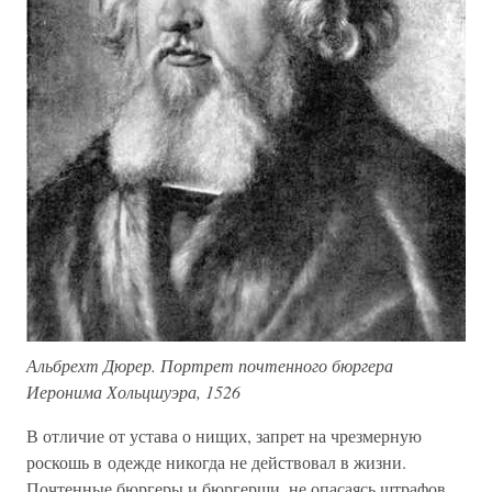
Альбрехт Дюрер. Портрет почтенного бюргера
Иеронима Хольцшуэра, 1526
В отличие от устава о нищих, запрет на чрезмерную
роскошь в одежде никогда не действовал в жизни.
Почтенные бюргеры и бюргерши, не опасаясь штрафов,