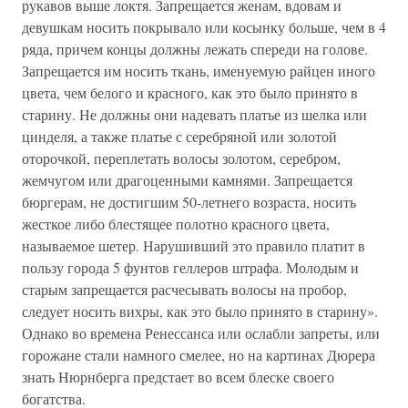
рукавов выше локтя. Запрещается женам, вдовам и
девушкам носить покрывало или косынку больше, чем в 4
ряда, причем концы должны лежать спереди на голове.
Запрещается им носить ткань, именуемую райцен иного
цвета, чем белого и красного, как это было принято в
старину. Не должны они надевать платье из шелка или
цинделя, а также платье с серебряной или золотой
оторочкой, переплетать волосы золотом, серебром,
жемчугом или драгоценными камнями. Запрещается
бюргерам, не достигшим 50-летнего возраста, носить
жесткое либо блестящее полотно красного цвета,
называемое шетер. Нарушивший это правило платит в
пользу города 5 фунтов геллеров штрафа. Молодым и
старым запрещается расчесывать волосы на пробор,
следует носить вихры, как это было принято в старину».
Однако во времена Ренессанса или ослабли запреты, или
горожане стали намного смелее, но на картинах Дюрера
знать Нюрнберга предстает во всем блеске своего
богатства.