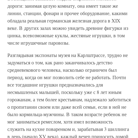
дороги: занимая целую комнату, она имеет такие же
линии, станции, фонари и прочее оборудование, какими
обладала реальная германская железная дорога в XIX
веке. В других залах можно увидеть древние фигурки из
цинка, всевозможные куклы, жестяные игрушки, в том
числе игрушечные паровозы.
Разглядывая экспонаты музея на Карлштрассе, трудно не
задуматься о том, как рано заканчивалось детство
средневекового человека, насколько ограничен был
период, когда он мог позволить себе не работать. Почти
все тогдашние игрушки предназначались для
несмышленых малышей, поскольку уже с 8 лет юным
горожанам, а тем более крестьянам, надлежало заботиться
о пропитании своем или даже всей семьи, если в ней не
было кормильца-мужчины. В таком возрасте ребенок не
мог заниматься ремеслом, хотя имел возможность
служить на кухне поваренком и, зарабатывая 3 шиллинга
в день (начало XV века), каждый вечер приносить домой