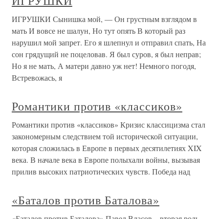
ИГРУШКИ
ИГРУШКИ Сынишка мой, — Он грустным взглядом в
мать И вовсе не шалун, Но тут опять В который раз
нарушил мой запрет. Его я шлепнул и отправил спать, На
сон грядущий не поцеловав. Я был суров, я был неправ;
Но я не мать, А матери давно уж нет! Немного погодя,
Встревожась, я
Романтики против «классиков»
Романтики против «классиков» Кризис классицизма стал
закономерным следствием той исторической ситуации,
которая сложилась в Европе в первых десятилетиях XIX
века. В начале века в Европе полыхали войны, вызывая
прилив высоких патриотических чувств. Победа над
«Баталов против Баталова»
«Баталов против Баталова» Павел Власов – вторая роль