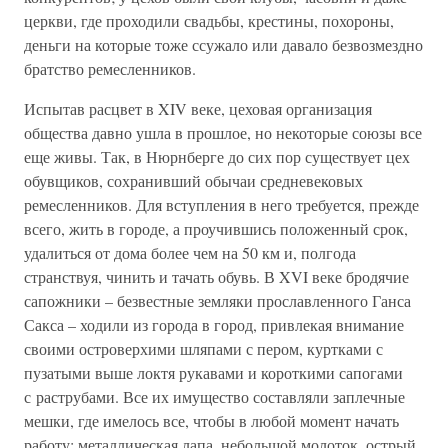
церкви, где проходили свадьбы, крестины, похороны,
деньги на которые тоже ссужало или давало безвозмездно
братство ремесленников.
Испытав расцвет в XIV веке, цеховая организация
общества давно ушла в прошлое, но некоторые союзы все
еще живы. Так, в Нюрнберге до сих пор существует цех
обувщиков, сохранивший обычаи средневековых
ремесленников. Для вступления в него требуется, прежде
всего, жить в городе, а проучившись положенный срок,
удалиться от дома более чем на 50 км и, полгода
странствуя, чинить и тачать обувь. В XVI веке бродячие
сапожники – безвестные земляки прославленного Ганса
Сакса – ходили из города в город, привлекая внимание
своими островерхими шляпами с пером, куртками с
пузатыми выше локтя рукавами и короткими сапогами
с раструбами. Все их имущество составляли заплечные
мешки, где имелось все, чтобы в любой момент начать
работу: металлическая лапа, небольшой молоток, острый