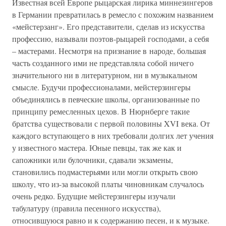
Известная всей Европе рыцарская лирика миннезингеров
в Германии превратилась в ремесло с похожим названием
«мейстерзанг». Его представители, сделав из искусства
профессию, называли поэтов-рыцарей господами, а себя
– мастерами. Несмотря на признание в народе, большая
часть созданного ими не представляла собой ничего
значительного ни в литературном, ни в музыкальном
смысле. Будучи профессионалами, мейстерзингеры
объединялись в певческие школы, организованные по
принципу ремесленных цехов. В Нюрнберге такие
братства существовали с первой половины XVI века. От
каждого вступающего в них требовали долгих лет учения
у известного мастера. Юные певцы, так же как и
сапожники или булочники, сдавали экзамены,
становились подмастерьями или могли открыть свою
школу, что из-за высокой платы чиновникам случалось
очень редко. Будущие мейстерзингеры изучали
табулатуру (правила песенного искусства),
относившуюся равно и к содержанию песен, и к музыке.