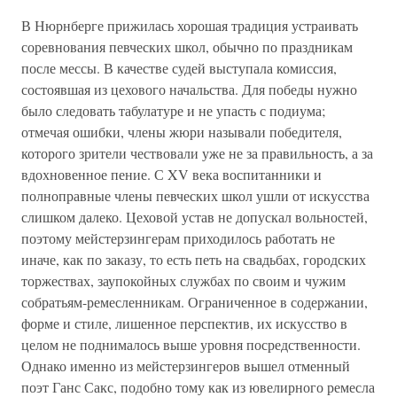
В Нюрнберге прижилась хорошая традиция устраивать
соревнования певческих школ, обычно по праздникам
после мессы. В качестве судей выступала комиссия,
состоявшая из цехового начальства. Для победы нужно
было следовать табулатуре и не упасть с подиума;
отмечая ошибки, члены жюри называли победителя,
которого зрители чествовали уже не за правильность, а за
вдохновенное пение. С XV века воспитанники и
полноправные члены певческих школ ушли от искусства
слишком далеко. Цеховой устав не допускал вольностей,
поэтому мейстерзингерам приходилось работать не
иначе, как по заказу, то есть петь на свадьбах, городских
торжествах, заупокойных службах по своим и чужим
собратьям-ремесленникам. Ограниченное в содержании,
форме и стиле, лишенное перспектив, их искусство в
целом не поднималось выше уровня посредственности.
Однако именно из мейстерзингеров вышел отменный
поэт Ганс Сакс, подобно тому как из ювелирного ремесла