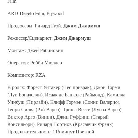
Film,
ARD-Degeto Film, Plywood
Джим Джармуш
Продюсеры: Ричард Гуэй,
Джим Джармуш
Режиссер/Сценарист:
Монтаж: Джей Рабиновиц
Оператор: Робби Мюллер
Композитор: RZA
В ролях: Форест Уитакер (Пес-призрак), Джон Торми
(Луи Боначелли), Исаак де Банколе (Раймонд), Камилла
Уинбуш (Пирлайн), Клифф Гормэн (Сонни Валерио),
Генри Силва (Рэй Варго), Триша Весси (Луиза Варго),
Виктор Арго (Винни), Джин Руффини (Старый
Консильори), Ричард Портнов (Красавчик Фрэнк)
Продолжительность: 116 минут Цветной