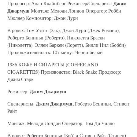
Джим
Продюсер: Алан Клайнберг Режиссер/Сценарист:
Джармуш
Монтаж: Мелоди Лондон Оператор: Робби
Мюллер Композитор: Джон Лури
В ролях: Том Уэйтс (Зак), Джон Лури (Джек Романо),
Роберто Бениньи (Роберто), Николетта Браски
(Николетта), Эллен Баркен (Лоретт), Билли Нил (Бобби)
Продолжительность: 107 минут Черно-белый
1986 КОФЕ И СИГАРЕТЫ (COFFEE AND
CIGARETTES) Производство: Black Snake Продюсер:
Джим Старк
Джим Джармуш
Режиссер:
Джим Джармуш,
Сценаристы:
Роберто Бениньи, Стивен
Райт
Монтаж: Мелоди Лондон Оператор: Том Ди Чилло
В ролях: Роберто Бениньи (Боб) и Стивен Райт (Стивен)