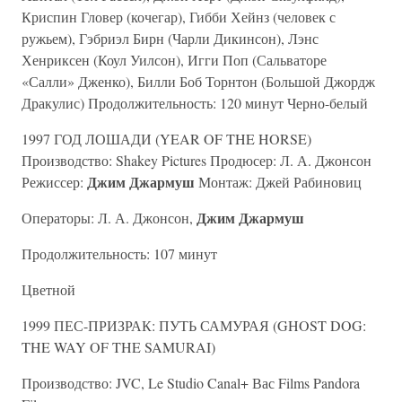
Криспин Гловер (кочегар), Гибби Хейнз (человек с
ружьем), Гэбриэл Бирн (Чарли Дикинсон), Лэнс
Хенриксен (Коул Уилсон), Игги Поп (Сальваторе
«Салли» Дженко), Билли Боб Торнтон (Большой Джордж
Дракулис) Продолжительность: 120 минут Черно-белый
1997 ГОД ЛОШАДИ (YEAR OF THE HORSE)
Производство: Shakey Pictures Продюсер: Л. А. Джонсон
Джим Джармуш
Режиссер:
Монтаж: Джей Рабиновиц
Джим Джармуш
Операторы: Л. А. Джонсон,
Продолжительность: 107 минут
Цветной
1999 ПЕС-ПРИЗРАК: ПУТЬ САМУРАЯ (GHOST DOG:
THE WAY OF THE SAMURAI)
Производство: JVC, Le Studio Canal+ Вас Films Pandora