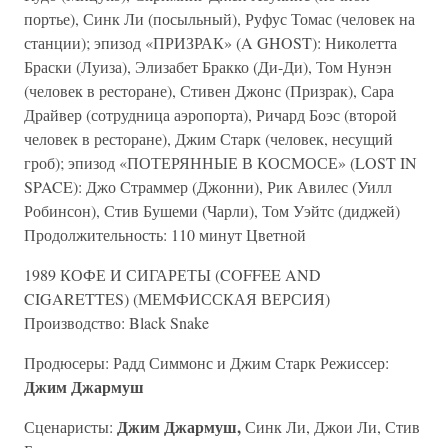
портье), Синк Ли (посыльный), Руфус Томас (человек на
станции); эпизод «ПРИЗРАК» (A GHOST): Николетта
Браски (Луиза), Элизабет Бракко (Ди-Ди), Том Нунэн
(человек в ресторане), Стивен Джонс (Призрак), Сара
Драйвер (сотрудница аэропорта), Ричард Боэс (второй
человек в ресторане), Джим Старк (человек, несущий
гроб); эпизод «ПОТЕРЯННЫЕ В КОСМОСЕ» (LOST IN
SPACE): Джо Страммер (Джонни), Рик Авилес (Уилл
Робинсон), Стив Бушеми (Чарли), Том Уэйтс (диджей)
Продолжительность: 110 минут Цветной
1989 КОФЕ И СИГАРЕТЫ (COFFEE AND
CIGARETTES) (МЕМФИССКАЯ ВЕРСИЯ)
Производство: Black Snake
Продюсеры: Радд Симмонс и Джим Старк Режиссер:
Джим Джармуш
Джим Джармуш,
Сценаристы:
Синк Ли, Джои Ли, Стив