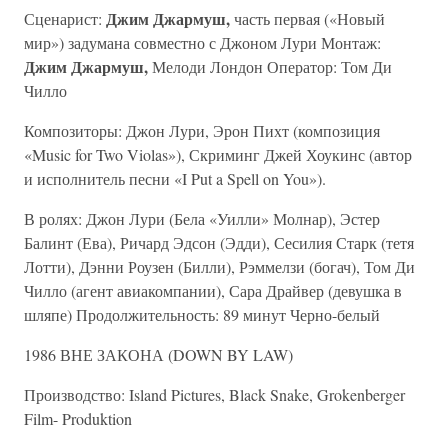
Джим Джармуш,
Сценарист:
часть первая («Новый
мир») задумана совместно с Джоном Лури Монтаж:
Джим Джармуш,
Мелоди Лондон Оператор: Том Ди
Чилло
Композиторы: Джон Лури, Эрон Пихт (композиция
«Music for Two Violas»), Скриминг Джей Хоукинс (автор
и исполнитель песни «I Put a Spell on You»).
В ролях: Джон Лури (Бела «Уилли» Молнар), Эстер
Балинт (Ева), Ричард Эдсон (Эдди), Сесилия Старк (тетя
Лотти), Дэнни Роузен (Билли), Рэммелзи (богач), Том Ди
Чилло (агент авиакомпании), Сара Драйвер (девушка в
шляпе) Продолжительность: 89 минут Черно-белый
1986 ВНЕ ЗАКОНА (DOWN BY LAW)
Производство: Island Pictures, Black Snake, Grokenberger
Film- Produktion