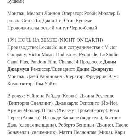
Бушеми
Монтаж: Мелоди Лондон Оператор: Робби Мюллер В
ролях: Синк Ли, Джои Ли, Стив Бушеми
Продолжительность: 8 минут Черно-белый
1991 НОЧЬ НА ЗЕМЛЕ (NIGHT ON EARTH)
Производство: Locus Solus в сотрудничестве с Victor
Company, Victor Musical Industries, Pyramide, Le Studio
Джим
Canal Plus, Pandora Film, Channel 4 Продюсер:
Джармуш
Джим Джармуш
Режиссер/Сценарист:
Монтаж: Джей Рабинович Оператор: Фредерик Элмс
Композитор: Том Уэйтс
В ролях: Уайнона Райдер (Корки), Джина Роулендс
(Виктория Снеллинг), Джанкарло Эспозито (Йо-Йо),
Армин Мюллер-Шталь (Хельмут Грокенбергер), Рози
Перес (Анжела), Исаак де Банколе (водитель), Беатрис
Даль (слепая женщина), Роберто Бениньи (Джино), Паоло
Боначелли (священник), Матти Пеллонпяя (Мика), Кари