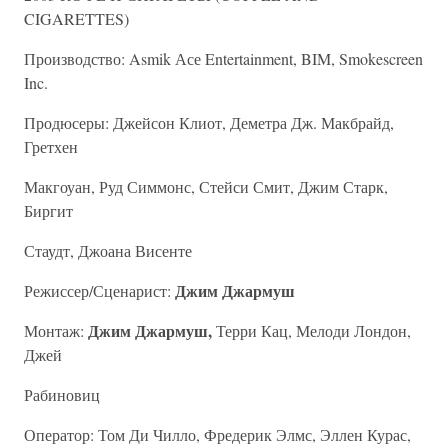
CIGARETTES)
Производство: Asmik Асе Entertainment, BIM, Smokescreen
Inc.
Продюсеры: Джейсон Клиот, Деметра Дж. Макбрайд,
Гретхен
Макгоуан, Руд Симмонс, Стейси Смит, Джим Старк,
Биргит
Стаудт, Джоана Висенте
Джим Джармуш
Режиссер/Сценарист:
Джим Джармуш,
Монтаж:
Терри Кац, Мелоди Лондон,
Джей
Рабиновиц
Оператор: Том Ди Чилло, Фредерик Элмс, Эллен Курас,