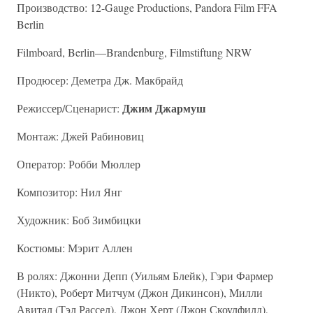
Производство: 12-Gauge Productions, Pandora Film FFA
Berlin
Filmboard, Berlin—Brandenburg, Filmstiftung NRW
Продюсер: Деметра Дж. Макбрайд
Джим Джармуш
Режиссер/Сценарист:
Монтаж: Джей Рабиновиц
Оператор: Робби Мюллер
Композитор: Нил Янг
Художник: Боб Зимбицки
Костюмы: Мэрит Аллен
В ролях: Джонни Депп (Уильям Блейк), Гэри Фармер
(Никто), Роберт Митчум (Джон Дикинсон), Милли
Авитал (Тэл Рассел), Джон Херт (Джон Скоулфилд),