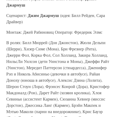
Джармуш
Джим Джармуш
Сценарист:
(идея: Билл Рейден, Сара
Драйвер)
Монтаж: Джей Рабиновиц Оператор: Фредерик Элмс
В ролях: Билл Мюррей (Дон Джонстон), Жюли Дельпи
(Шерри), Хизер Симе (Мона), Бри Фрезиер (Рита),
Джерри Фол, Корка Фол, Сол Холланд, Закира Холланд,
НильсЛи Уилсон (дети Уинстона и Моны), Джеффи Райт
(Уинстон), Мередит Паттерсон (стюардесса), Дженифер
Рэп и Николь Абисиньо (девочки в автобусе), Райан
Доноху (юноша в автобусе), Алексис Дзина (Лолита),
Шерон Стоун (Лора), Фрэнсес Конрой (Дора), Кристофер
Макдоналд (Рон), Дарет Райт (хозяин кролика), Хлоя
Севиньи (ассистент Кармен), Сюзанна Хевнер (миссис
Дорстон), Джессика Ланг (Кармен), Брэйн Макпек и
Мэтью Маколи (парни на внедорожнике), Крис Бауэр