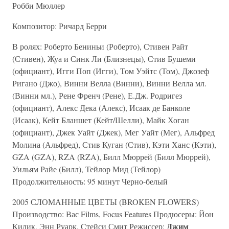
Робби Мюллер
Композитор: Ричард Берри
В ролях: Роберто Бениньи (Роберто), Стивен Райт
(Стивен), Жуа и Синк Ли (Близнецы), Стив Бушеми
(официант), Игги Поп (Игги), Том Уэйтс (Том), Джозеф
Ригано (Джо), Винни Велла (Винни), Винни Велла мл.
(Винни мл.), Рене Френч (Рене), Е.Дж. Родригез
(официант), Алекс Дека (Алекс), Исаак де Банколе
(Исаак), Кейт Бланшет (Кейт/Шелли), Майк Хоган
(официант), Джек Уайт (Джек), Мег Уайт (Мег), Альфред
Молина (Альфред), Стив Куган (Стив), Кэти Ханс (Кэти),
GZA (GZA), RZA (RZA), Билл Мюррей (Билл Мюррей),
Уильям Райе (Билл), Тейлор Мид (Тейлор)
Продолжительность: 95 минут Черно-белый
2005 СЛОМАННЫЕ ЦВЕТЫ (BROKEN FLOWERS)
Производство: Вас Films, Focus Features Продюсеры: Йон
Джим
Килик, Энн Руарк, Стейси Смит Режиссер: