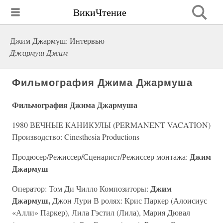
ВикиЧтение
Джим Джармуш: Интервью
Джармуш Джим
Фильмография Джима Джармуша
Фильмография Джима Джармуша
1980 ВЕЧНЫЕ КАНИКУЛЫ (PERMANENT VACATION)
Производство: Cinesthesia Productions
Джим
Продюсер/Режиссер/Сценарист/Режиссер монтажа:
Джармуш
Джим
Оператор: Том Ди Чилло Композиторы:
Джармуш,
Джон Лури В ролях: Крис Паркер (Алоисиус
«Алли» Паркер), Лила Гэстил (Лила), Мария Дювал