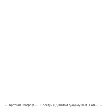
←
→
Краткая биография Джима Джармуша
Беседы с Джимом Джармушем . Ральф Ойе и Вольфганг Штукенброк / 1980